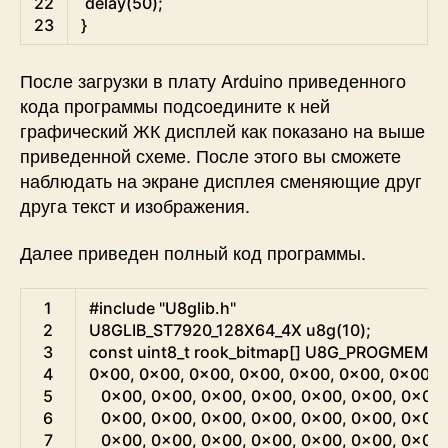
22
delay
(
50
)
;
23
}
После загрузки в плату Arduino приведенного
кода программы подсоедините к ней
графический ЖК дисплей как показано на выше
приведенной схеме. После этого вы сможете
наблюдать на экране дисплея сменяющие друг
друга текст и изображения.
Далее приведен полный код программы.
Arduino
1
#include "U8glib.h"
2
U8GLIB_ST7920_128X64
_
4X
u8g
(
10
)
;
3
const
uint8
_
t
rook_bitmap
[
]
U8G_PROGMEM
=
4
0x00
,
0x00
,
0x00
,
0x00
,
0x00
,
0x00
,
0x00
,
5
0x00
,
0x00
,
0x00
,
0x00
,
0x00
,
0x00
,
0x00
,
6
0x00
,
0x00
,
0x00
,
0x00
,
0x00
,
0x00
,
0x00
,
7
0x00
,
0x00
,
0x00
,
0x00
,
0x00
,
0x00
,
0x00
,