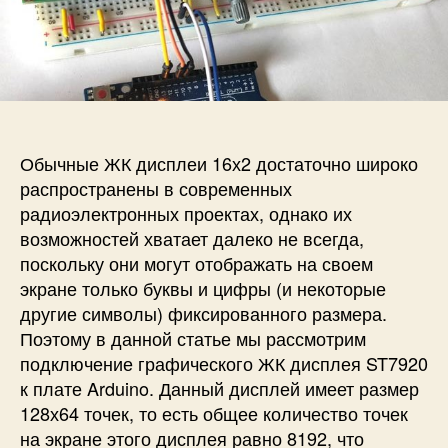
и
а
п
с
п
и
и
и
с
П
с
и
о
и
д
к
Обычные ЖК дисплеи 16х2 достаточно широко
л
ю
распространены в современных
ч
радиоэлектронных проектах, однако их
е
возможностей хватает далеко не всегда,
н
поскольку они могут отображать на своем
и
экране только буквы и цифры (и некоторые
е
другие символы) фиксированного размера.
г
Поэтому в данной статье мы рассмотрим
р
а
подключение графического ЖК дисплея ST7920
ф
к плате Arduino. Данный дисплей имеет размер
и
128х64 точек, то есть общее количество точек
ч
на экране этого дисплея равно 8192, что
е