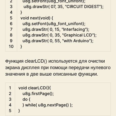
2
u8g
.
setFont
(
u8g_font_unifont
)
;
3
u8g
.
drawStr
(
07
,
35
,
"CIRCUIT DIGEST"
)
;
4
}
5
void
next
(
void
)
{
6
u8g
.
setFont
(
u8g_font_unifont
)
;
7
u8g
.
drawStr
(
0
,
15
,
"Interfacing"
)
;
8
u8g
.
drawStr
(
0
,
35
,
"Graphical LCD"
)
;
9
u8g
.
drawStr
(
0
,
55
,
"with Arduino"
)
;
10
}
Функция clearLCD() используется для очистки
экрана дисплея при помощи передачи нулевого
значения в две выше описанные функции.
Arduino
1
void
clearLCD
(
)
{
2
u8g
.
firstPage
(
)
;
3
do
{
4
}
while
(
u8g
.
nextPage
(
)
)
;
5
}