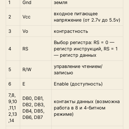
1
Gnd
земля
входное питающее
2
Vcc
напряжение (от 2.7v до 5.5v)
3
Vo
контрастность
Выбор регистра: RS = 0 —
4
RS
регистр инструкций, RS = 1
— регистр данных
управление чтением/
5
R/W
записью
6
E
Enable (доступность)
7,8,
DB0, DB1,
9,10
контакты данных (возможна
DB2, DB3,
,11,1
работа в 8 и 4-битном
DB4, DB5,
2,13
режиме)
DB6, DB7
,14