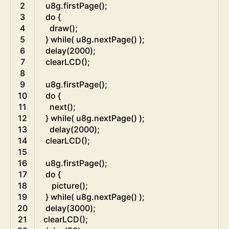
2
u8g
.
firstPage
(
)
;
3
do
{
4
draw
(
)
;
5
}
while
(
u8g
.
nextPage
(
)
)
;
6
delay
(
2000
)
;
7
clearLCD
(
)
;
8
9
u8g
.
firstPage
(
)
;
10
do
{
11
next
(
)
;
12
}
while
(
u8g
.
nextPage
(
)
)
;
13
delay
(
2000
)
;
14
clearLCD
(
)
;
15
16
u8g
.
firstPage
(
)
;
17
do
{
18
picture
(
)
;
19
}
while
(
u8g
.
nextPage
(
)
)
;
20
delay
(
3000
)
;
21
clearLCD
(
)
;