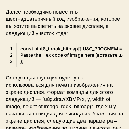
Далее необходимо поместить
шестнадцатеричный код изображения, которое
вы хотите высветить на экране дисплея, в
следующий участок кода:
Arduino
1
const
uint8
_
t
rook_bitmap
[
]
U8G_PROGMEM
=
{
2
Paste
the
Hex
code
of
image
here
(
вставьте
шес
3
}
;
Следующая функция будет у нас
использоваться для печати изображения на
экране дисплея. Формат команды для этого
следующий — “u8g.drawXBMP(x, y, width of
image, height of image, rook_bitmap)”, где x и y –
начальная позиция для вывода изображения на
экране дисплея, следующие два параметра –
размеры изображения по ширине и высоте, они