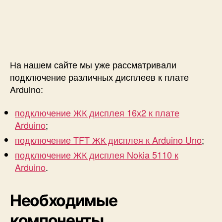
к
A
r
d
u
i
На нашем сайте мы уже рассматривали
n
подключение различных дисплеев к плате
o
Arduino:
подключение ЖК дисплея 16х2 к плате
Arduino
;
подключение TFT ЖК дисплея к Arduino Uno
;
подключение ЖК дисплея Nokia 5110 к
Arduino
.
Необходимые
компоненты