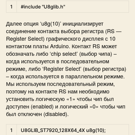
Arduino
1
#include "U8glib.h"
Далее опция ‘u8g(10)’ инициализирует
соединение контакта выбора регистра (RS —
Register Select) графического дисплея с 10
контактом платы Arduino. Контакт RS может
обозначать либо ‘chip select’ (выбор чипа) –
когда используется в последовательном
режиме, либо ‘Register Select’ (выбор регистра)
– когда используется в параллельном режиме.
Мы используем последовательный режим,
поэтому на контакте RS нам необходимо
установить логическую «1» чтобы чип был
доступен (enabled) и логический «0» чтобы чип
был отключен (disabled).
Arduino
1
U8GLIB_ST7920_128X64
_
4X
u8g
(
10
)
;