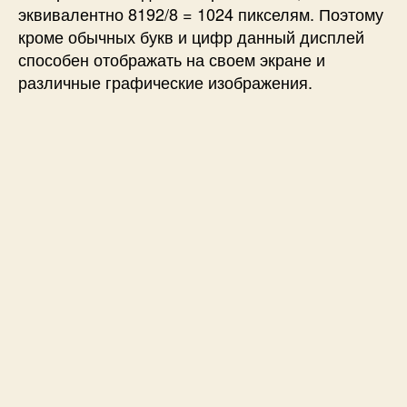
эквивалентно 8192/8 = 1024 пикселям. Поэтому
с
кроме обычных букв и цифр данный дисплей
к
способен отображать на своем экране и
о
г
различные графические изображения.
о
Ж
К
д
и
с
п
л
е
я
S
T
7
9
2
0