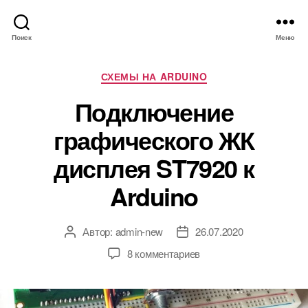
Поиск
Меню
Р
СХЕМЫ НА ARDUINO
у
Подключение
б
р
графического ЖК
и
к
дисплея ST7920 к
и
Arduino
Автор:
admin-new
26.07.2020
А
Д
в
а
к
8 комментариев
т
т
з
о
а
а
р
з
п
з
а