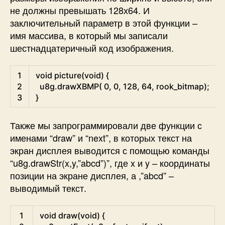
не должны превышать 128х64. И
заключительный параметр в этой функции –
имя массива, в который мы записали
шестнадцатеричный код изображения.
Arduino
1
void
picture
(
void
)
{
2
u8g
.
drawXBMP
(
0
,
0
,
128
,
64
,
rook_bitmap
)
;
3
}
Также мы запрограммировали две функции с
именами “draw” и “next”, в которых текст на
экран дисплея выводится с помощью команды
“u8g.drawStr(x,y,”abcd”)”, где x и y – координаты
позиции на экране дисплея, а ,”abcd” –
выводимый текст.
Arduino
1
void
draw
(
void
)
{