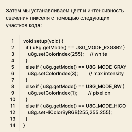
Затем мы устанавливаем цвет и интенсивность
свечения пикселя с помощью следующих
участков кода:
Arduino
1
void
setup
(
void
)
{
2
if
(
u8g
.
getMode
(
)
==
U8G_MODE
_
R3G3B2
)
{
3
u8g
.
setColorIndex
(
255
)
;
// white
4
}
5
else
if
(
u8g
.
getMode
(
)
==
U8G_MODE
_
GRAY2B
6
u8g
.
setColorIndex
(
3
)
;
// max intensity
7
}
8
else
if
(
u8g
.
getMode
(
)
==
U8G_MODE
_
BW
)
{
9
u8g
.
setColorIndex
(
1
)
;
// pixel on
10
}
11
else
if
(
u8g
.
getMode
(
)
==
U8G_MODE
_
HICOLO
12
u8g
.
setHiColorByRGB
(
255
,
255
,
255
)
;
13
}
14
}