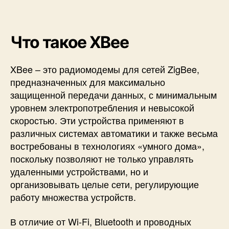
к
A
r
d
Что такое XBee
u
i
XBee – это радиомодемы для сетей ZigBee,
n
предназначенных для максимально
o
U
защищенной передачи данных, с минимальным
n
уровнем электропотребления и невысокой
o
скоростью. Эти устройства применяют в
различных системах автоматики и также весьма
востребованы в технологиях «умного дома»,
поскольку позволяют не только управлять
удаленными устройствами, но и
организовывать целые сети, регулирующие
работу множества устройств.
В отличие от Wi-Fi, Bluetooth и проводных