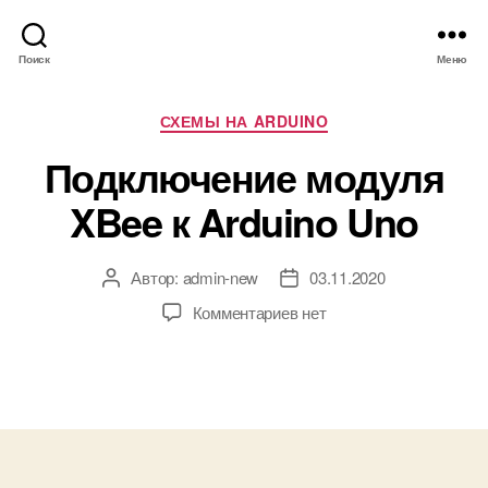
Поиск
Меню
Р
СХЕМЫ НА ARDUINO
у
Подключение модуля
б
р
XBee к Arduino Uno
и
к
и
Автор:
admin-new
03.11.2020
А
Д
в
а
к
Комментариев
нет
т
т
з
о
а
а
р
з
п
з
а
и
а
п
с
п
и
и
и
с
П