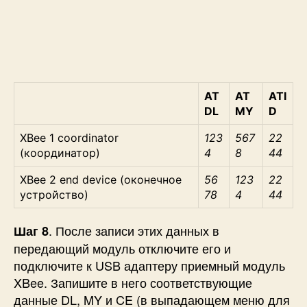
AT
AT
ATI
DL
MY
D
XBee 1 coordinator
123
567
22
(координатор)
4
8
44
XBee 2 end device (оконечное
56
123
22
устройство)
78
4
44
. После записи этих данных в
Шаг 8
передающий модуль отключите его и
подключите к USB адаптеру приемный модуль
XBee. Запишите в него соответствующие
данные DL, MY и CE (в выпадающем меню для