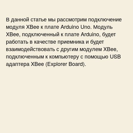
с
и
о
и
д
к
В данной статье мы рассмотрим подключение
л
модуля XBee к плате Arduino Uno. Модуль
ю
XBee, подключенный к плате Arduino, будет
ч
работать в качестве приемника и будет
е
взаимодействовать с другим модулем XBee,
н
подключенным к компьютеру с помощью USB
и
е
адаптера XBee (Explorer Board).
м
о
д
у
л
я
X
B
e
e