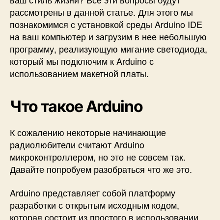
о
рассмотрены в данной статье. Для этого мы
д
познакомимся с установкой среды Arduino IDE
с
на ваш компьютер и загрузим в нее небольшую
т
программу, реализующую мигание светодиода,
в
который мы подключим к Arduino с
о
д
использованием макетной платы.
л
я
Что такое Arduino
н
а
ч
К сожалению некоторые начинающие
и
радиолюбители считают Arduino
н
микроконтроллером, но это не совсем так.
а
Давайте попробуем разобраться что же это.
ю
щ
и
Arduino представляет собой платформу
х
разработки с открытым исходным кодом,
которая состоит из простого в использовании