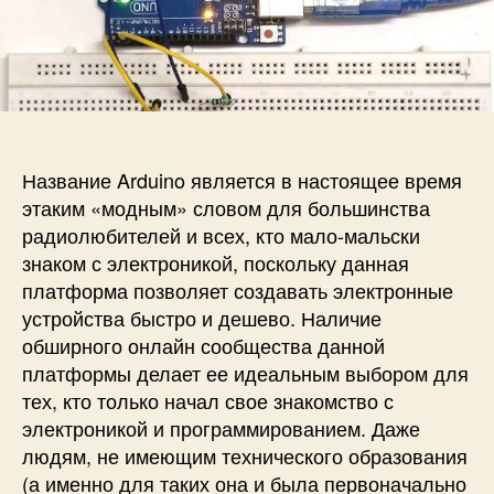
и
а
п
с
п
и
и
и
с
К
с
и
а
и
к
н
Название Arduino является в настоящее время
а
ч
этаким «модным» словом для большинства
а
радиолюбителей и всех, кто мало-мальски
т
знаком с электроникой, поскольку данная
ь
платформа позволяет создавать электронные
р
устройства быстро и дешево. Наличие
а
обширного онлайн сообщества данной
б
платформы делает ее идеальным выбором для
о
т
тех, кто только начал свое знакомство с
у
электроникой и программированием. Даже
с
людям, не имеющим технического образования
A
(а именно для таких она и была первоначально
r