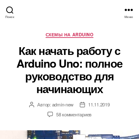
Поиск
Меню
Р
СХЕМЫ НА ARDUINO
у
Как начать работу с
б
р
Arduino Uno: полное
и
к
руководство для
и
начинающих
Автор:
admin-new
11.11.2019
А
Д
в
а
к
58 комментариев
т
т
з
о
а
а
р
з
п
з
а