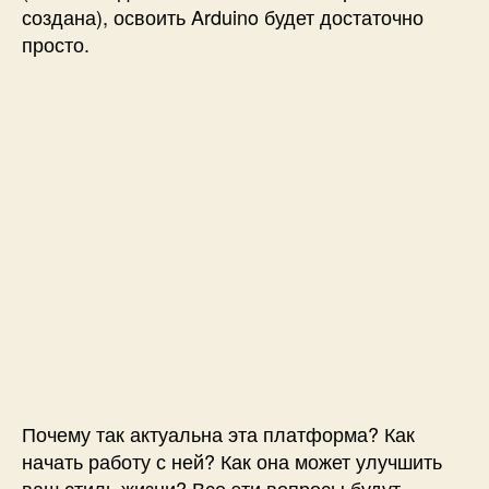
создана), освоить Arduino будет достаточно
d
просто.
u
i
n
o
U
n
o
:
п
о
л
н
о
е
р
у
Почему так актуальна эта платформа? Как
к
о
начать работу с ней? Как она может улучшить
в
ваш стиль жизни? Все эти вопросы будут