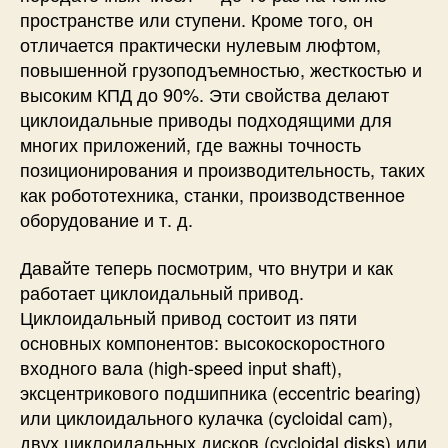
а
пространстве или ступени. Кроме того, он
т
отличается практически нулевым люфтом,
ь
повышенной грузоподъемностью, жесткостью и
с
высоким КПД до 90%. Эти свойства делают
а
циклоидальные приводы подходящими для
м
многих приложений, где важны точность
о
позиционирования и производительность, таких
м
у
как робототехника, станки, производственное
н
оборудование и т. д.
а
3
Давайте теперь посмотрим, что внутри и как
D
работает циклоидальный привод.
-
Циклоидальный привод состоит из пяти
п
основных компонентов: высокоскоростного
р
входного вала (high-speed input shaft),
и
н
эксцентрикового подшипника (eccentric bearing)
т
или циклоидального кулачка (cycloidal cam),
е
двух циклоидальных дисков (cycloidal disks) или