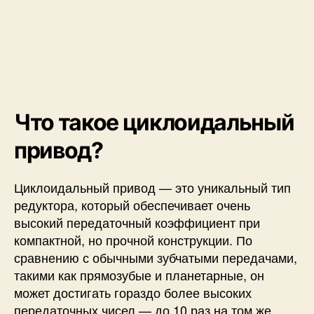
н
ы
й
п
р
и
в
Что такое циклоидальный
о
д
привод?
и
к
а
Циклоидальный привод — это уникальный тип
к
редуктора, который обеспечивает очень
е
высокий передаточный коэффициент при
г
компактной, но прочной конструкции. По
о
сравнению с обычными зубчатыми передачами,
с
такими как прямозубые и планетарные, он
д
может достигать гораздо более высоких
е
л
передаточных чисел — до 10 раз на том же