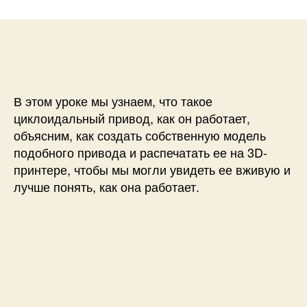
и
а
п
с
п
и
и
и
с
Ч
с
и
т
и
о
т
В этом уроке мы узнаем, что такое
а
циклоидальный привод, как он работает,
к
объясним, как создать собственную модель
о
подобного привода и распечатать ее на 3D-
е
принтере, чтобы мы могли увидеть ее вживую и
ц
лучше понять, как она работает.
и
к
л
о
и
д
а
л
ь