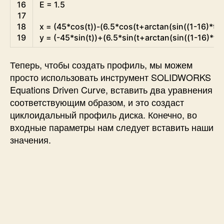
16
E
=
1.5
17
18
x
=
(
45
*
cos
(
t
)
)
-
(
6.5
*
cos
(
t
+
arctan
(
sin
(
(
1
-
16
)
*
t
)
/
19
y
=
(
-
45
*
sin
(
t
)
)
+
(
6.5
*
sin
(
t
+
arctan
(
sin
(
(
1
-
16
)
*
t
)
/
Теперь, чтобы создать профиль, мы можем
просто использовать инструмент SOLIDWORKS
Equations Driven Curve, вставить два уравнения
соответствующим образом, и это создаст
циклоидальный профиль диска. Конечно, во
входные параметры нам следует вставить наши
значения.