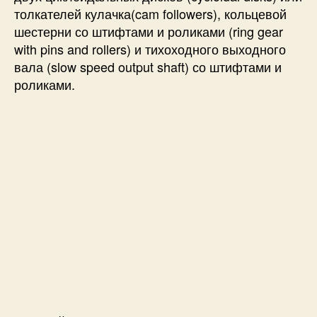
р
толкателей кулачка(cam followers), кольцевой
е
шестерни со штифтами и роликами (ring gear
with pins and rollers) и тихоходного выходного
вала (slow speed output shaft) со штифтами и
роликами.