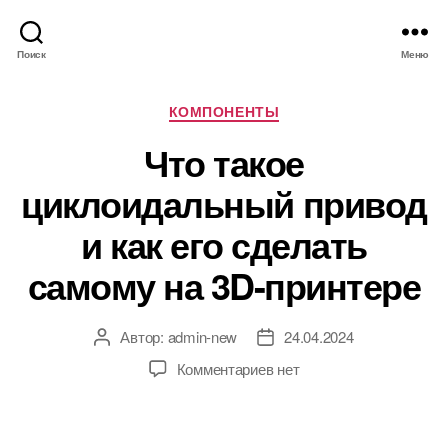
Поиск
Меню
Р
КОМПОНЕНТЫ
у
Что такое
б
р
циклоидальный привод
и
к
и как его сделать
и
самому на 3D-принтере
Автор:
admin-new
24.04.2024
А
Д
в
а
к
Комментариев
нет
т
т
з
о
а
а
р
з
п
з
а