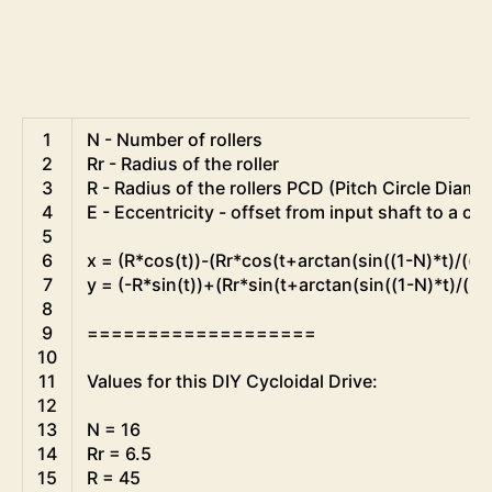
1
N
-
Number 
of 
rollers
2
Rr
-
Radius 
of 
the 
roller
3
R
-
Radius 
of 
the 
rollers 
PCD
(
Pitch 
Circle 
Diamat
4
E
-
Eccentricity
-
offset 
from 
input 
shaft 
to
a
cyc
5
6
x
=
(
R*
cos
(
t
)
)
-
(
Rr*
cos
(
t
+
arctan
(
sin
(
(
1
-
N
)
*
t
)
/
(
(
R
/
7
y
=
(
-
R*
sin
(
t
)
)
+
(
Rr*
sin
(
t
+
arctan
(
sin
(
(
1
-
N
)
*
t
)
/
(
(
R
8
9
===
===
===
===
===
===
=
10
11
Values 
for
this
DIY 
Cycloidal 
Drive
:
12
13
N
=
16
14
Rr
=
6.5
15
R
=
45