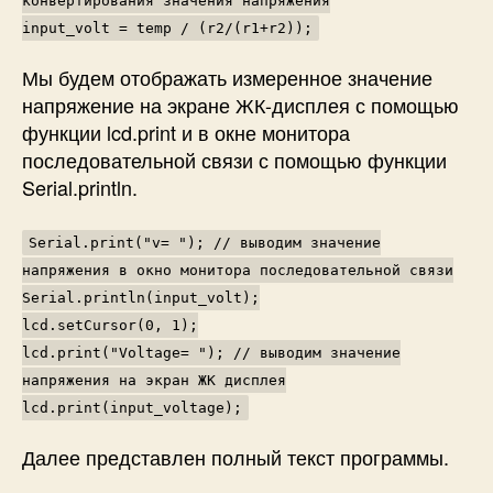
конвертирования значения напряжения
input_volt = temp / (r2/(r1+r2));
Мы будем отображать измеренное значение
напряжение на экране ЖК-дисплея с помощью
функции
lcd.print
и в окне монитора
последовательной связи с помощью функции
Serial.println
.
Serial.print("v= "); // выводим значение
напряжения в окно монитора последовательной связи
Serial.println(input_volt);
lcd.setCursor(0, 1);
lcd.print("Voltage= "); // выводим значение
напряжения на экран ЖК дисплея
lcd.print(input_voltage);
Далее представлен полный текст программы.