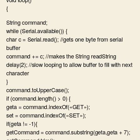
{
String command;
while (Serial.available()) {
char c = Serial.read(); //gets one byte from serial
buffer
command += c; //makes the String readString
delay(2); //slow looping to allow buffer to fill with next
character
}
command.toUpperCase();
if (command.length() > 0) {
geta = command.indexOf(«GET»);
set = command.indexOf(«SET»);
if(geta != -1){
getCommand = command.substring(geta,geta + 7);