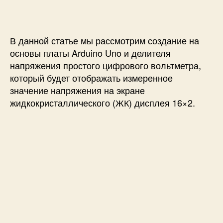
с
и
р
и
о
с
В данной статье мы рассмотрим создание на
т
о
основы платы Arduino Uno и делителя
й
напряжения простого цифрового вольтметра,
в
который будет отображать измеренное
о
значение напряжения на экране
л
жидкокристаллического (ЖК) дисплея 16×2.
ь
т
м
е
т
р
н
а
A
r
d