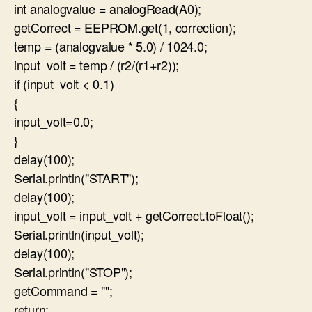
int analogvalue = analogRead(A0);
getCorrect = EEPROM.get(1, correction);
temp = (analogvalue * 5.0) / 1024.0;
input_volt = temp / (r2/(r1+r2));
if (input_volt < 0.1)
{
input_volt=0.0;
}
delay(100);
Serial.println("START");
delay(100);
input_volt = input_volt + getCorrect.toFloat();
Serial.println(input_volt);
delay(100);
Serial.println("STOP");
getCommand = "";
return;