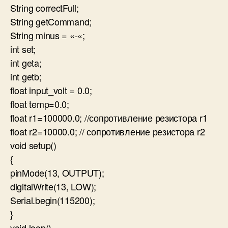
String correctFull;
String getCommand;
String minus = «-«;
int set;
int geta;
int getb;
float input_volt = 0.0;
float temp=0.0;
float r1=100000.0; //сопротивление резистора r1
float r2=10000.0; // сопротивление резистора r2
void setup()
{
pinMode(13, OUTPUT);
digitalWrite(13, LOW);
Serial.begin(115200);
}
void loop()