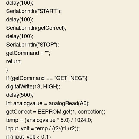
delay(100);
Serial.println("START");
delay(100);
Serial.println(getCorrect);
delay(100);
Serial.println("STOP");
getCommand = "";
return;
}
if (getCommand == "GET_NEG"){
digitalWrite(13, HIGH);
delay(500);
int analogvalue = analogRead(A0);
getCorrect = EEPROM.get(1, correction);
temp = (analogvalue * 5.0) / 1024.0;
input_volt = temp / (r2/(r1+r2));
if (input_volt < 0.1)