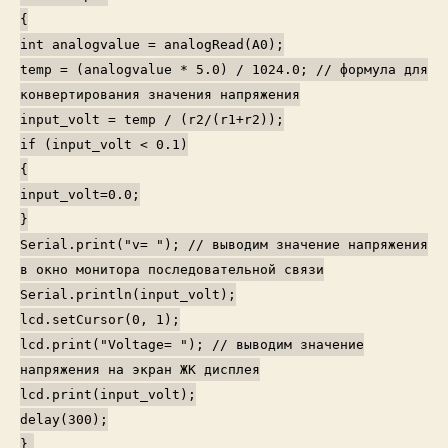
{
int analogvalue = analogRead(A0);
temp = (analogvalue * 5.0) / 1024.0;
// формула для
конвертирования значения напряжения
input_volt = temp / (r2/(r1+r2));
if (input_volt < 0.1)
{
input_volt=0.0;
}
Serial.print("v= ");
// выводим значение напряжения
в окно монитора последовательной связи
Serial.println(input_volt);
lcd.setCursor(0, 1);
lcd.print("Voltage= ");
// выводим значение
напряжения на экран ЖК дисплея
lcd.print(input_volt);
delay(300);
}