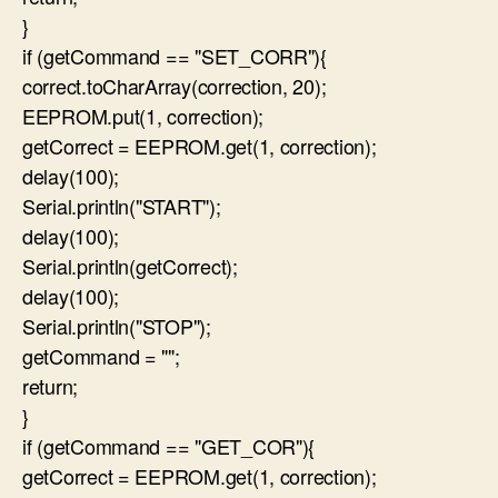
}
if (getCommand == "SET_CORR"){
correct.toCharArray(correction, 20);
EEPROM.put(1, correction);
getCorrect = EEPROM.get(1, correction);
delay(100);
Serial.println("START");
delay(100);
Serial.println(getCorrect);
delay(100);
Serial.println("STOP");
getCommand = "";
return;
}
if (getCommand == "GET_COR"){
getCorrect = EEPROM.get(1, correction);