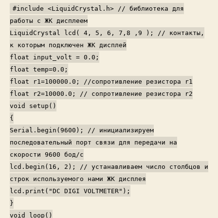
#include <LiquidCrystal.h>
// библиотека для
работы с ЖК дисплеем
LiquidCrystal lcd( 4, 5, 6, 7,8 ,9 );
// контакты,
к которым подключен ЖК дисплей
float input_volt = 0.0;
float temp=0.0;
float r1=100000.0;
//сопротивление резистора r1
float r2=10000.0;
// сопротивление резистора r2
void setup()
{
Serial.begin(9600);
// инициализируем
последовательный порт связи для передачи на
скорости 9600 бод/с
lcd.begin(16, 2);
// устанавливаем число столбцов и
строк используемого нами ЖК дисплея
lcd.print("DC DIGI VOLTMETER");
}
void loop()