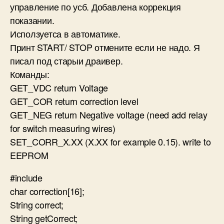
управление по усб. Добавлена коррекция
показании.
Исползуетса в автоматике.
Принт START/ STOP отмените если не надо. Я
писал под старыи драивер.
Команды:
GET_VDC return Voltage
GET_COR return correction level
GET_NEG return Negative voltage (need add relay
for switch measuring wires)
SET_CORR_X.XX (X.XX for example 0.15). write to
EEPROM
#include
char correction[16];
String correct;
String getCorrect;