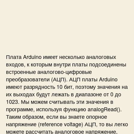
u
i
n
o
U
n
o
Плата Arduino имеет несколько аналоговых
входов, к которым внутри платы подсоединены
встроенные аналогово-цифровые
преобразователи (АЦП). АЦП платы Arduino
имеют разрядность 10 бит, поэтому значения на
их выходах будут лежать в диапазоне от 0 до
1023. Мы можем считывать эти значения в
программе, используя функцию
analogRead()
.
Таким образом, если вы знаете опорное
напряжение (reference voltage) АЦП, то вы легко
можете рассчитать аналоговое напряжение,