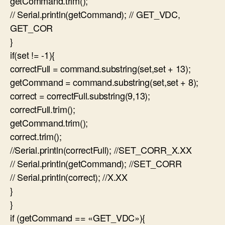
getCommand.trim();
// Serial.println(getCommand); // GET_VDC,
GET_COR
}
if(set != -1){
correctFull = command.substring(set,set + 13);
getCommand = command.substring(set,set + 8);
correct = correctFull.substring(9,13);
correctFull.trim();
getCommand.trim();
correct.trim();
//Serial.println(correctFull); //SET_CORR_X.XX
// Serial.println(getCommand); //SET_CORR
// Serial.println(correct); //X.XX
}
}
if (getCommand == «GET_VDC»){