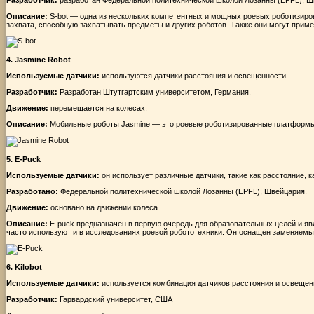
Описание:
S-bot — одна из нескольких компетентных и мощных роевых роботизиро
захвата, способную захватывать предметы и других роботов. Также они могут приме
4. Jasmine Robot
Используемые датчики:
используются датчики расстояния и освещенности.
Разработчик:
Разработан Штутгартским университетом, Германия.
Движение:
перемещается на колесах.
Описание:
Мобильные роботы Jasmine — это роевые роботизированные платформы,
5.
E-Puck
Используемые датчики:
он использует различные датчики, такие как расстояние, 
Разработано:
Федеральной политехнической школой Лозанны (EPFL), Швейцария.
Движение:
основано на движении колеса.
Описание:
E-puck предназначен в первую очередь для образовательных целей и яв
часто используют и в исследованиях роевой робототехники. Он оснащен заменяемы
6. Kilobot
Используемые датчики:
используется комбинация датчиков расстояния и освещен
Разработчик:
Гарвардский университет, США