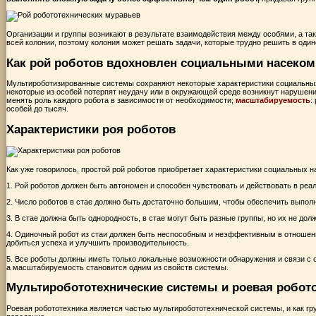
Организации и группы возникают в результате взаимодействия между особями, а т
всей колонии, поэтому колония может решать задачи, которые трудно решить в один
Как рой роботов вдохновлен ​​социальными насеко
Мультироботизированные системы сохраняют некоторые характеристики социальных
некоторые из особей потерпят неудачу или в окружающей среде возникнут нарушен
менять роль каждого робота в зависимости от необходимости;
масштабируемость
:
особей до тысяч.
Характеристики роя роботов
Как уже говорилось, простой рой роботов приобретает характеристики социальных на
1. Рой роботов должен быть автономен и способен чувствовать и действовать в реа
2. Число роботов в стае должно быть достаточно большим, чтобы обеспечить выпол
3. В стае должна быть однородность, в стае могут быть разные группы, но их не до
4. Одиночный робот из стаи должен быть неспособным и неэффективным в отношени
добиться успеха и улучшить производительность.
5. Все роботы должны иметь только локальные возможности обнаружения и связи с 
а масштабируемость становится одним из свойств системы.
Мультиробототехнические системы и роевая робот
Роевая робототехника является частью мультиробототехнической системы, и как гр