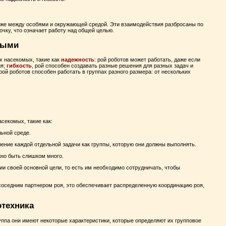
акже между особями и окружающей средой. Эти взаимодействия разбросаны по
очку, что означает работу над общей целью.
мыми
 насекомых, такие как
надежность
: рой роботов может работать, даже если
ия;
гибкость
, рой способен создавать разные решения для разных задач и
 рой роботов способен работать в группах разного размера: от нескольких
секомых, такие как:
льной среде.
нение каждой отдельной задачи как группы, которую они должны выполнять.
лжно быть слишком много.
и своей основной цели, то есть им необходимо сотрудничать, чтобы
соседним партнером роя, это обеспечивает распределенную координацию роя,
отехника
уппа они имеют некоторые характеристики, которые определяют их групповое