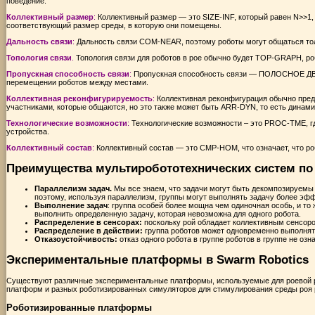
поведение.
Коллективный размер
:
Коллективный размер — это SIZE-INF, который равен N>>1, 
соответствующий размер среды, в которую они помещены.
Дальность связи
:
Дальность связи COM-NEAR, поэтому роботы могут общаться толь
Топология связи
.
Топология связи для роботов в рое обычно будет TOP-GRAPH, ро
Пропускная способность связи
:
Пропускная способность связи — ПОЛОСНОЕ ДВИЖ
перемещении роботов между местами.
Коллективная реконфигурируемость
:
Коллективная реконфигурация обычно пред
участниками, которые общаются, но это также может быть ARR-DYN, то есть динами
Технологические
возможности
:
Технологические возможности – это PROC-TME, гд
устройства.
Коллективный состав
:
Коллективный состав — это CMP-HOM, что означает, что р
Преимущества мультиробототехнических систем по
Параллелизм задач.
Мы все знаем, что задачи могут быть декомпозируемы н
поэтому, используя параллелизм, группы могут выполнять задачу более эф
Выполнение задач
: группа особей более мощна чем одиночная особь, и то 
выполнить определенную задачу, которая невозможна для одного робота.
Распределение в сенсорах:
поскольку рой обладает коллективным сенсором
Распределение в действии:
группа роботов может одновременно выполнять
Отказоустойчивость:
отказ одного робота в группе роботов в группе не озн
Экспериментальные платформы в Swarm Robotics
Существуют различные экспериментальные платформы, используемые для роевой р
платформ и разных роботизированных симуляторов для стимулирования среды роя 
Роботизированные платформы