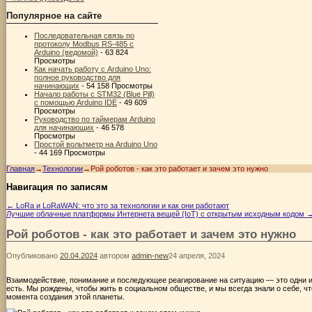
Популярное на сайте
Последовательная связь по
протоколу Modbus RS-485 с
Arduino (ведомой)
- 63 824
Просмотры
Как начать работу с Arduino Uno:
полное руководство для
начинающих
- 54 158 Просмотры
Начало работы с STM32 (Blue Pill)
с помощью Arduino IDE
- 49 609
Просмотры
Руководство по таймерам Arduino
для начинающих
- 46 578
Просмотры
Простой вольтметр на Arduino Uno
- 44 169 Просмотры
Главная
→
Технологии
→
Рой роботов - как это работает и зачем это нужно
Навигация по записям
←
LoRa и LoRaWAN: что это за технологии и как они работают
Лучшие облачные платформы Интернета вещей (IoT) с открытым исходным кодом
Рой роботов - как это работает и зачем это нужно
Опубликовано
20.04.2024
автором
admin-new
24 апреля, 2024
Взаимодействие, понимание и последующее реагирование на ситуацию — это одни из
есть. Мы рождены, чтобы жить в социальном обществе, и мы всегда знали о себе,
момента создания этой планеты.