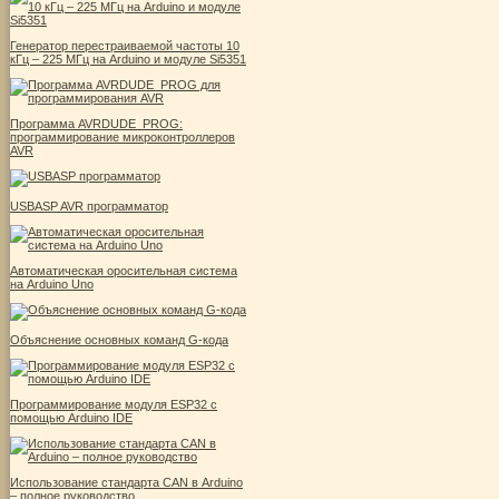
Генератор перестраиваемой частоты 10
кГц – 225 МГц на Arduino и модуле Si5351
Программа AVRDUDE_PROG:
программирование микроконтроллеров
AVR
USBASP AVR программатор
Автоматическая оросительная система
на Arduino Uno
Объяснение основных команд G-кода
Программирование модуля ESP32 с
помощью Arduino IDE
Использование стандарта CAN в Arduino
– полное руководство