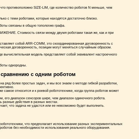
что противоположно SIZE-LIM, где количество роботов N меньше, чем
ко с теми роботами, которые находятся достаточно близко.
боты связаны в общую топологию графа.
ЕНИЕ. Стоимость связи между двумя роботами такая же, как и при
ставляет собой ARR-COMM, это скоординированная договоренность с
ческая договоренность, позиции могут меняться случайным образом.
е вычислительная модель представляет собой эквивалент настроечного
оботы однородны.
 сравнению с одним роботом
а ряд более простых задач, и мы все знаем о методе гибкой разработки,
фективно.
же самое относится и к роевой робототехнике, когда группа роботов может
, его диапазон сенсоров шире, чем диапазон одиночного робота.
 разные действия в разных местах.
ачает, что задача не удастся или ее невозможно будет выполнить.
обототехники, что предполагает использование разных экспериментальных
роботов без необходимости использования реального оборудования.