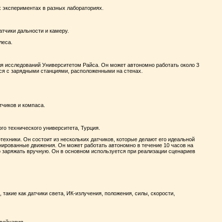
 экспериментах в разных лабораториях.
тчики дальности и камеру.
леса.
я исследований Университетом Райса. Он может автономно работать около 3
ься с зарядными станциями, расположенными на стенах.
тчиков и компаса.
о технического университета, Турция.
техники. Он состоит из нескольких датчиков, которые делают его идеальной
нированные движения. Он может работать автономно в течение 10 часов на
о заряжать вручную. Он в основном используется при реализации сценариев
такие как датчики света, ИК-излучения, положения, силы, скорости,
вейцария.