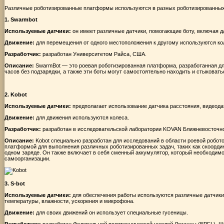
Различные роботизированные платформы используются в разных роботизированных
1. Swarmbot
Используемые датчики:
он имеет различные датчики, помогающие боту, включая да
Движение:
для перемещения от одного местоположения к другому используются ко
Разработчик:
разработан Университетом Райса, США.
Описание:
SwarmBot — это роевая роботизированная платформа, разработанная дл
часов без подзарядки, а также эти боты могут самостоятельно находить и стыковат
2. Kobot
Используемые датчики:
предполагает использование датчика расстояния, видеода
Движение:
для движения используются колеса.
Разработчик:
разработан в исследовательской лаборатории KOVAN Ближневосточног
Описание:
Kobot специально разработан для исследований в области роевой робото
платформой для выполнения различных роботизированных задач, таких как скоорди
одном заряде. Он также включает в себя сменный аккумулятор, который необходим
самоорганизации.
3. S-bot
Используемые датчики:
для обеспечения работы используются различные датчики, 
температуры, влажности, ускорения и микрофона.
Движение:
для своих движений он использует специальные гусеницы.
Разработчик:
разработан Федеральной политехнической школой Лозанны (EPFL), Ш