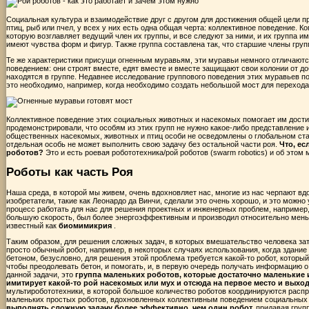
Социальная культура и взаимодействие друг с другом для достижения общей цели пр
птиц, рыб или пчел, у всех у них есть одна общая черта: коллективное поведение. Ко
которую возглавляет ведущий член их группы, и все следуют за ними, и их группа 
имеют чувства форм и фигур. Также группа составлена ​​так, что старшие члены гру
Те же характеристики присущи огненным муравьям, эти муравьи немного отличаютс
поведением: они строят вместе, едят вместе и вместе защищают свои колонии от до
находятся в группе. Недавнее исследование группового поведения этих муравьев по
это необходимо, например, когда необходимо создать небольшой мост для перехода
Коллективное поведение этих социальных животных и насекомых помогает им дости
продемонстрировали, что особям из этих групп не нужно какое-либо представление 
общественных насекомых, животных и птиц особи не осведомлены о глобальном стат
отдельная особь не может выполнить свою задачу без остальной части роя.
Что, ес
роботов?
Это и есть роевая робототехника/рой роботов (swarm robotics) и об этом
Роботы как часть Роя
Наша среда, в которой мы живем, очень вдохновляет нас, многие из нас черпают в
изобретатели, такие как Леонардо да Винчи, сделали это очень хорошо, и это можно
процесс работать для нас для решения проектных и инженерных проблем, например,
большую скорость, был более энергоэффективным и производил относительно меньш
известный как
биомимикрия
.
Таким образом, для решения сложных задач, в которых вмешательство человека зат
просто обычный робот, например, в некоторых случаях использования, когда здание
бетоном, безусловно, для решения этой проблема требуется какой-то робот, которы
чтобы преодолевать бетон, и помогать, и, в первую очередь получать информацию 
данной задачи, это
группа маленьких роботов, которые достаточно маленькие
имитирует какой-то рой насекомых или мух и отсюда на первое место и выхо
мультиробототехники, в которой большое количество роботов координируются расп
маленьких простых роботов, вдохновленных коллективным поведением социальных
выполнять сложную задачу более эффективно, чем один робот,
придавая групп