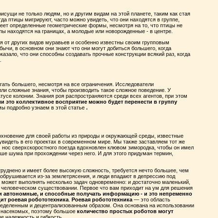
исущи не только людям, но и другим видам на этой планете, таким как стая
гда птицы мигрируют, часто можно увидеть, что они находятся в группе,
имеет определенные геометрические формы, несмотря на то, что птицы не
ппы находятся на границах, а молодые или новорожденные - в центре.
я от других видов муравьев и особенно известны своим групповым
бычи, в основном они знают что они могут добиться большего, когда
казало, что они способны создавать прочные конструкции всякий раз, когда
.
гать большего, несмотря на все ограничения. Исследователи
или сложные знания, чтобы производить такое сложное поведение. У
усе колонии. Знания роя распространяются среди всех агентов, при этом
ли это коллективное восприятие можно будет перенести в группу
 мы подробно узнаем в этой статье
.
дохновение для своей работы из природы и окружающей среды, известные
 увидеть в его проектах в современном мире. Мы также заставляем тот же
 нос сверхскоростного поезда вдохновлен клювом зимородка, чтобы он имел
е шума при прохождении через него. И для этого придуман термин,
руднено и имеет более высокую сложность, требуется нечто большее, чем
 обрушивается из-за землетрясения, и люди впадают в депрессию под
й может выполнять несколько задач одновременно: и достаточно маленький,
о человеческом существовании. Первое что вам приходит на ум для решения
 и автономные, и способные получать информацию - и это непременно
дит роевая робототехника
.
Роевая робототехника
— это область
ределенным и децентрализованным образом. Она основана на использовании
 насекомых, поэтому большое
количество простых роботов могут
е надежность и гибкость.