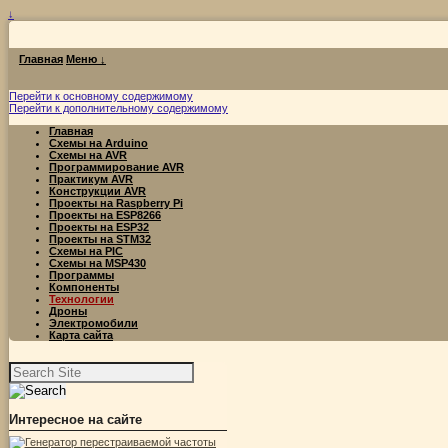
↓
Главная
Меню ↓
Перейти к основному содержимому
Перейти к дополнительному содержимому
Главная
Схемы на Arduino
Схемы на AVR
Программирование AVR
Практикум AVR
Конструкции AVR
Проекты на Raspberry Pi
Проекты на ESP8266
Проекты на ESP32
Проекты на STM32
Схемы на PIC
Схемы на MSP430
Программы
Компоненты
Технологии
Дроны
Электромобили
Карта сайта
Найти:
Интересное на сайте