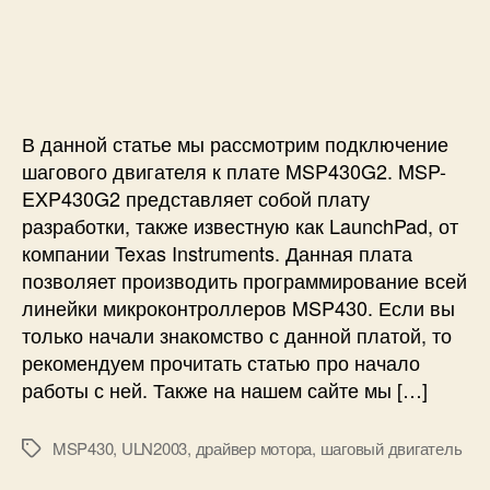
2
п
и
и
3
и
с
П
1
с
и
о
и
д
к
В данной статье мы рассмотрим подключение
л
ю
шагового двигателя к плате MSP430G2. MSP-
ч
EXP430G2 представляет собой плату
е
разработки, также известную как LaunchPad, от
н
компании Texas Instruments. Данная плата
и
позволяет производить программирование всей
е
линейки микроконтроллеров MSP430. Если вы
ш
только начали знакомство с данной платой, то
а
рекомендуем прочитать статью про начало
г
о
работы с ней. Также на нашем сайте мы […]
в
о
MSP430
,
ULN2003
,
драйвер мотора
,
шаговый двигатель
М
г
е
о