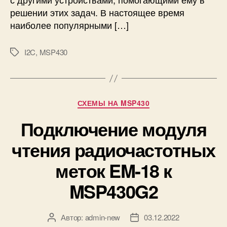
е
решении этих задач. В настоящее время
й
наиболее популярными […]
с
у
I
I2C
,
MSP430
М
2
е
C
т
в
к
п
и
Р
СХЕМЫ НА MSP430
л
у
а
Подключение модуля
б
т
р
е
чтения радиочастотных
и
M
к
меток EM-18 к
S
и
P
MSP430G2
4
3
0
Автор:
admin-new
03.12.2022
А
Д
G