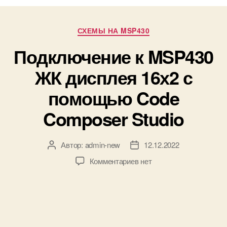
Р
СХЕМЫ НА MSP430
у
Подключение к MSP430
б
р
ЖК дисплея 16х2 с
и
к
помощью Code
и
Composer Studio
Автор:
admin-new
12.12.2022
А
Д
в
а
к
Комментариев
нет
т
т
з
о
а
а
р
з
п
з
а
и
а
п
с
п
и