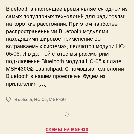
с
и
s
к
и
Bluetooth в настоящее время является одной из
e
л
самых популярных технологий для радиосвязи
r
ю
на короткие расстояния. При этом наиболее
S
ч
распространенными Bluetooth модулями,
t
е
u
находящими широкое применение во
н
d
встраиваемых системах, являются модули HC-
и
i
е
05/06. И в данной статье мы рассмотрим
o
B
подключение Bluetooth модуля HC-05 к плате
l
MSP430G2 Launchpad. С помощью технологии
u
Bluetooth в нашем проекте мы будем из
e
приложения […]
t
o
o
Bluetooth
,
HC-05
,
MSP430
М
t
е
h
т
м
к
о
и
Р
СХЕМЫ НА MSP430
д