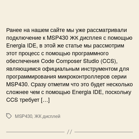
и
и
с
П
с
и
о
и
д
к
Ранее на нашем сайте мы уже рассматривали
л
подключение к MSP430 ЖК дисплея с помощью
ю
Energia IDE, в этой же статье мы рассмотрим
ч
этот процесс с помощью программного
е
обеспечения Code Composer Studio (CCS),
н
являющимся официальным инструментом для
и
е
программирования микроконтроллеров серии
к
MSP430. Сразу отметим что это будет несколько
M
сложнее чем с помощью Energia IDE, поскольку
S
CCS требует […]
P
4
MSP430
,
ЖК дисплей
3
М
0
е
Ж
т
К
к