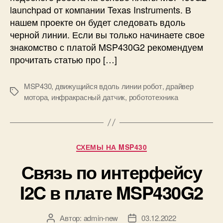
я
launchpad от компании Texas Instruments. В
в
х
д
нашем проекте он будет следовать вдоль
G
о
черной линии. Если вы только начинаете свое
P
л
знакомство с платой MSP430G2 рекомендуем
S
ь
прочитать статью про […]
и
л
G
и
S
MSP430
,
движущийся вдоль линии робот
,
драйвер
н
М
M
мотора
,
инфракрасный датчик
,
робототехника
и
е
и
т
р
к
о
и
б
Р
СХЕМЫ НА MSP430
о
у
т
Связь по интерфейсу
б
н
р
I2C в плате MSP430G2
а
и
M
к
S
и
P
Автор:
admin-new
03.12.2022
А
Д