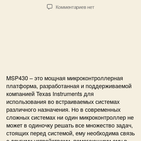
4
в
а
к
Комментариев
нет
3
т
т
з
0
о
а
а
G
р
з
п
2
з
а
и
а
п
с
п
и
и
и
с
С
с
и
в
и
я
з
MSP430 – это мощная микроконтроллерная
ь
платформа, разработанная и поддерживаемой
п
компанией Texas Instruments для
о
использования во встраиваемых системах
и
различного назначения. Но в современных
н
сложных системах ни один микроконтроллер не
т
е
может в одиночку решать все множество задач,
р
стоящих перед системой, ему необходима связь
ф
с другими устройствами, помогающими ему в