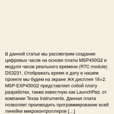
з
н
о
а
а
ы
р
з
п
х
з
а
и
м
а
п
с
е
п
и
и
т
и
с
Ц
о
с
и
и
к
и
ф
E
р
В данной статье мы рассмотрим создание
M
о
цифровых часов на основе платы MSP430G2 и
-
в
модуля часов реального времени (RTC module)
1
ы
8
DS3231. Отображать время и дату в нашем
е
к
проекте мы будем на экране ЖК дисплея 16×2.
ч
M
MSP-EXP430G2 представляет собой плату
а
S
с
разработки, также известную как LaunchPad, от
P
ы
компании Texas Instruments. Данная плата
4
н
позволяет производить программирование всей
3
а
линейки микроконтроллеров […]
0
M