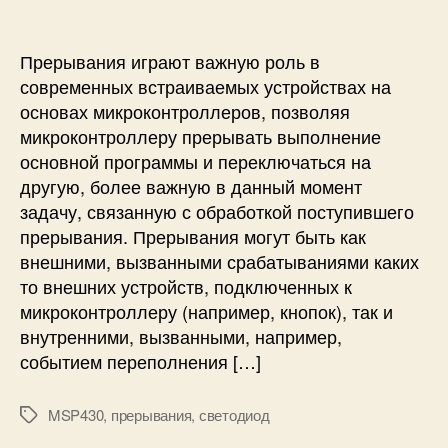
с
и
o
у
и
d
к
e
о
Прерывания играют важную роль в
C
в
современных встраиваемых устройствах на
o
о
основах микроконтроллеров, позволяя
m
д
микроконтроллеру прерывать выполнение
p
с
основной программы и переключаться на
o
т
s
другую, более важную в данный момент
в
e
о
задачу, связанную с обработкой поступившего
r
п
прерывания. Прерывания могут быть как
S
о
внешними, вызванными срабатываниями каких
t
п
то внешних устройств, подключенных к
u
р
микроконтроллеру (например, кнопок), так и
d
е
внутренними, вызванными, например,
i
р
o
событием переполнения […]
ы
в
а
MSP430
,
прерывания
,
светодиод
М
н
е