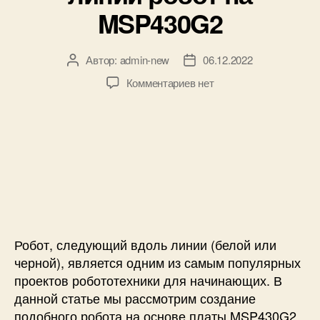
к
MSP430G2
и
и
л
е
Автор:
admin-new
06.12.2022
А
Д
й
в
а
н
к
Комментариев
нет
т
т
а
з
о
а
M
а
р
з
S
п
з
а
P
и
а
п
4
с
п
и
3
и
и
с
0
С
с
и
G
л
и
2
е
и
д
Робот, следующий вдоль линии (белой или
м
у
черной), является одним из самым популярных
о
ю
проектов робототехники для начинающих. В
д
щ
данной статье мы рассмотрим создание
у
и
л
подобного робота на основе платы MSP430G2
й