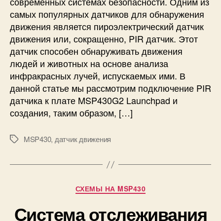
современных системах безопасности. Одним из
n
ю
самых популярных датчиков для обнаружения
c
ч
h
движения является пироэлектрический датчик
е
p
движения или, сокращенно, PIR датчик. Этот
н
a
датчик способен обнаруживать движения
и
d
е
людей и животных на основе анализа
P
инфракрасных лучей, испускаемых ими. В
I
данной статье мы рассмотрим подключение PIR
R
датчика к плате MSP430G2 Launchpad и
д
создания, таким образом, […]
а
т
ч
MSP430
,
датчик движения
М
и
е
к
т
а
к
д
и
Р
СХЕМЫ НА MSP430
в
у
и
Система отслеживания
б
ж
р