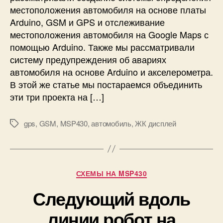
м
местоположения автомобиля на основе платы
а
Arduino, GSM и GPS и отслеживание
о
местоположения автомобиля на Google Maps с
т
помощью Arduino. Также мы рассматривали
с
л
систему предупреждения об авариях
е
автомобиля на основе Arduino и акселерометра.
ж
В этой же статье мы постараемся объединить
и
эти три проекта на […]
в
а
gps
,
GSM
,
MSP430
,
автомобиль
,
ЖК дисплей
н
М
и
е
я
т
а
к
в
и
Р
СХЕМЫ НА MSP430
т
у
о
Следующий вдоль
б
м
р
линии робот на
о
и
б