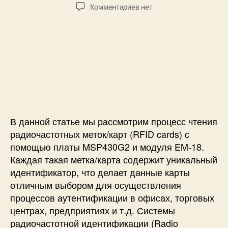
в
а
2
к
Комментариев
нет
т
т
з
о
а
а
р
з
п
з
а
и
а
п
с
п
и
и
и
с
П
с
и
о
и
д
к
В данной статье мы рассмотрим процесс чтения
л
радиочастотных меток/карт (RFID cards) с
ю
помощью платы MSP430G2 и модуля EM-18.
ч
Каждая такая метка/карта содержит уникальный
е
идентификатор, что делает данные карты
н
отличным выбором для осуществления
и
е
процессов аутентификации в офисах, торговых
м
центрах, предприятиях и т.д. Системы
о
радиочастотной идентификации (Radio