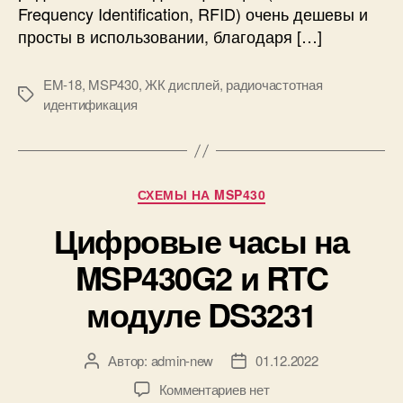
д
Frequency Identification, RFID) очень дешевы и
у
просты в использовании, благодаря […]
л
я
ч
EM-18
,
MSP430
,
ЖК дисплей
,
радиочастотная
М
т
идентификация
е
е
т
н
к
и
и
я
Р
СХЕМЫ НА MSP430
р
у
а
Цифровые часы на
б
д
р
и
MSP430G2 и RTC
и
о
к
модуле DS3231
ч
и
а
с
т
Автор:
admin-new
01.12.2022
А
Д
о
в
а
к
Комментариев
нет
т
т
т