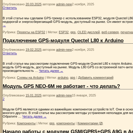
Опубликовано
20.03.2025
автором
admin-new
2 ноября, 2025
Ответить
В этой статье мы сделаем GPS-трекер с использованием ESP32, модуля Quectel L8
недорогой и энергосберегающий GPS-модуль, доступный на рынке. Он имеет встро
→
Рубрика:
Проекты на ESP32
|
Метки:
ESP32
,
gps
,
OLED дисплей
,
веб-сервер
,
печатна
Подключение GPS-модуля Quectel L80 к Arduino
Опубликовано
19.02.2025
автором
admin-new
2 ноября, 2025
Ответить
В этой статье мы рассмотрим подключение GPS-модуля Quectel L80 к плате Arduino
модуль GPS-модуль, доступный на рынке. Модуль L80 GPS со встроенной патч-ан
производительность …
Читать далее
→
Рубрика:
Схемы на Arduino
|
Метки:
arduino
,
gps
|
Добавить комментарий
Модуль GPS NEO-6M не работает - что делать?
Опубликовано
15.01.2025
автором
admin-new
15 января, 2025
2
Модули GPS являются одними из важнейших компонентов устройств IoT. Они в осно
многого другого. В этой статье мы рассмотрим методы устранения неполадок для 
Обратите …
Читать далее
→
Рубрика:
Компоненты
|
Метки:
gps
,
компоненты
|
Комментарии (
2
)
Начало работы с модулем GSM/GPRS+GPS A9G в Ar