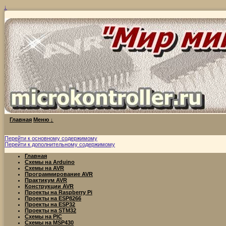
↓
Главная
Меню ↓
Перейти к основному содержимому
Перейти к дополнительному содержимому
Главная
Схемы на Arduino
Схемы на AVR
Программирование AVR
Практикум AVR
Конструкции AVR
Проекты на Raspberry Pi
Проекты на ESP8266
Проекты на ESP32
Проекты на STM32
Схемы на PIC
Схемы на MSP430