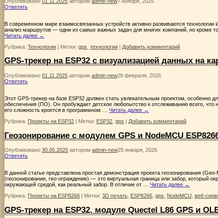
Опубликовано
01.11.2025
автором
admin-new
7 ноября, 2025
Ответить
В современном мире взаимосвязанных устройств активно развиваются технологии И
анализ маршрутов — одни из самых важных задач для мнигих компаний, но кроме тог
Читать далее
→
Рубрика:
Технологии
|
Метки:
gps
,
технологии
|
Добавить комментарий
GPS-трекер на ESP32 с визуализацией данных на ка
Опубликовано
01.11.2025
автором
admin-new
28 февраля, 2026
Ответить
Этот GPS-трекер на базе ESP32 должен стать увлекательным проектом, особенно д
обеспечения (ПО). Он пробуждает детское любопытство к отслеживанию всего, что н
его сложность кроется в программном …
Читать далее
→
Рубрика:
Проекты на ESP32
|
Метки:
ESP32
,
gps
|
Добавить комментарий
Геозонирование с модулем GPS и NodeMCU ESP826
Опубликовано
30.05.2025
автором
admin-new
25 января, 2026
Ответить
В данной статье представлена простая демонстрация проекта геозонирования (Geo
(геозонирование, гео-ограждение) — это виртуальная граница или забор, который о
окружающей средой, как реальный забор. В отличие от …
Читать далее
→
Рубрика:
Проекты на ESP8266
|
Метки:
3D печать
,
ESP8266
,
gps
,
NodeMCU
,
веб-серв
GPS-трекер на ESP32, модуле Quectel L86 GPS и OL