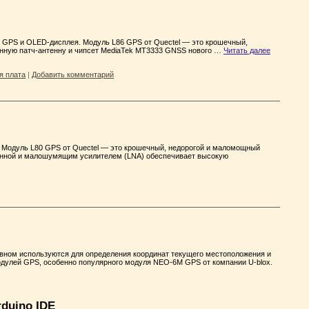
6 GPS и OLED-дисплея. Модуль L86 GPS от Quectel — это крошечный,
енную патч-антенну и чипсет MediaTek MT3333 GNSS нового …
Читать далее
я плата
|
Добавить комментарий
. Модуль L80 GPS от Quectel — это крошечный, недорогой и маломощный
тенной и малошумящим усилителем (LNA) обеспечивает высокую
вном используются для определения координат текущего местоположения и
модулей GPS, особенно популярного модуля NEO-6M GPS от компании U-blox.
duino IDE