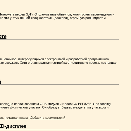
нтернета вещей (IoT). Отслеживание объектов, мониторинг перемещения и
о что у этих вещей «под капотом» (backend), огромную роль играет и …
рте
ля новичков, интересующихся электроникой и разработкой программного
ас окружает. Хотя его аппаратная настройка относительно проста, настоящая
6
-fencing) с использованием GPS-модуля и NodeMCU ESP8266. Geo-fencing
кружает физический участок. Он образует барьер между этим участком и
ер
,
печатная плата
|
Добавить комментарий
ED-дисплее