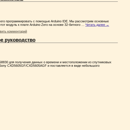
его программировать с помощью Arduino IDE. Мы рассмотрим основные
тот модуль к плате Arduino Zero на основе 32-битного …
Читать далее
→
вить комментарий
е руководство
S8830 для получения данных о времени и местоположении из спутниковых
и Sony CXD5605GF/CXD5605AGF и поставляется в виде небольшого