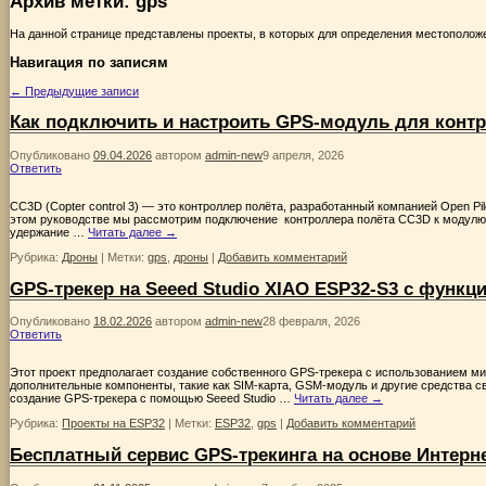
Архив метки:
gps
На данной странице представлены проекты, в которых для определения местополож
Навигация по записям
←
Предыдущие записи
Как подключить и настроить GPS-модуль для конт
Опубликовано
09.04.2026
автором
admin-new
9 апреля, 2026
Ответить
CC3D (Copter control 3) — это контроллер полёта, разработанный компанией Open P
этом руководстве мы рассмотрим подключение контроллера полёта CC3D к модулю 
удержание …
Читать далее
→
Рубрика:
Дроны
|
Метки:
gps
,
дроны
|
Добавить комментарий
GPS-трекер на Seeed Studio XIAO ESP32-S3 с функц
Опубликовано
18.02.2026
автором
admin-new
28 февраля, 2026
Ответить
Этот проект предполагает создание собственного GPS-трекера с использованием м
дополнительные компоненты, такие как SIM-карта, GSM-модуль и другие средства с
создание GPS-трекера с помощью Seeed Studio …
Читать далее
→
Рубрика:
Проекты на ESP32
|
Метки:
ESP32
,
gps
|
Добавить комментарий
Бесплатный сервис GPS-трекинга на основе Интерн