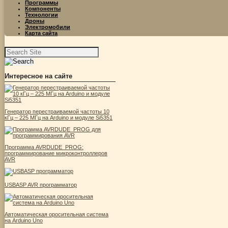
Программы
Компоненты
Технологии
Дроны
Электромобили
Карта сайта
Найти:
Интересное на сайте
Генератор перестраиваемой частоты 10
кГц – 225 МГц на Arduino и модуле Si5351
Программа AVRDUDE_PROG:
программирование микроконтроллеров
AVR
USBASP AVR программатор
Автоматическая оросительная система
на Arduino Uno