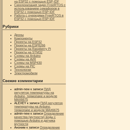
на ESP32 с помощью ESP-IDF
Синхронизация задач FreeRTOS с
использованием семафоров в
ESP32 с помощью ESP-IDF
Работа с очередями FreeRTOS в
ESP32 с помощью ESP-IDF
Рубрики
Дроны
Компоненты
Проекты на ESP32
Проекты на ESP8266
Проекты на Raspberry Pi
Проекты на STM32
Схемы на Arduino
Схемы на AVR
Схемы на MSP430
Схемы на PIC
Технологии
Электромобили
Свежие комментарии
admin-new
к записи
ПИД
регулятор температуры на
Arduino, термопаре и модуле
MAX6675
ALEXEY
к записи
ПИД регулятор
температуры на Arduino,
термопаре и модуле MAX6675
admin-new
к записи
Определение
качества (мутности) воды с
помощью Arduino и датчика
мутности
Аноним
к записи
Определение