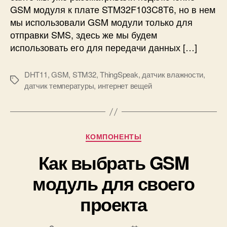
9
GSM модуля к плате STM32F103C8T6, но в нем
а
0
н
мы использовали GSM модули только для
0
н
отправки SMS, здесь же мы будем
/
ы
использовать его для передачи данных […]
8
х
0
н
0
DHT11
,
GSM
,
STM32
,
ThingSpeak
,
датчик влажности
,
а
М
датчик температуры
,
интернет вещей
T
е
h
т
i
к
n
и
g
Р
КОМПОНЕНТЫ
s
у
Как выбрать GSM
p
б
e
р
модуль для своего
a
и
k
к
проекта
с
и
п
о