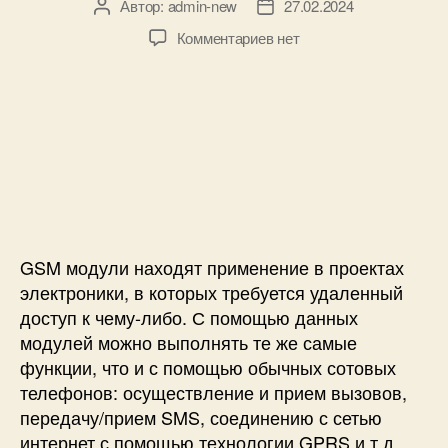
Автор:
admin-new
27.02.2024
А
Д
м
в
а
о
к
Комментариев
нет
т
т
щ
з
о
а
ь
а
р
з
ю
п
з
а
S
и
а
п
T
с
п
и
M
и
и
с
3
К
с
и
2
а
и
F
к
1
в
GSM модули находят применение в проектах
0
ы
электроники, в которых требуется удаленный
3
б
доступ к чему-либо. С помощью данных
C
р
модулей можно выполнять те же самые
8
а
T
функции, что и с помощью обычных сотовых
т
6
ь
телефонов: осуществление и прием вызовов,
и
G
передачу/прием SMS, соединению с сетью
G
S
интернет с помощью технологии GPRS и т.д.