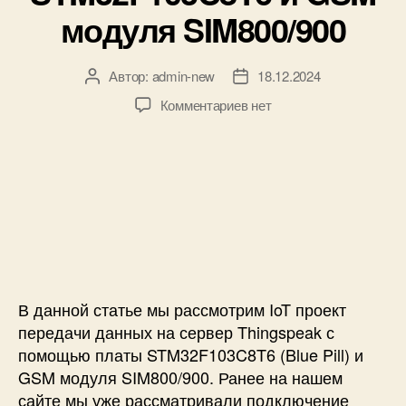
о
модуля SIM800/900
щ
ь
ю
Автор:
admin-new
18.12.2024
А
Д
S
в
а
T
к
Комментариев
нет
т
т
M
з
о
а
3
а
р
з
2
п
з
а
F
и
а
п
1
с
п
и
0
и
и
с
3
П
с
и
C
е
и
8
р
T
е
В данной статье мы рассмотрим IoT проект
6
д
передачи данных на сервер Thingspeak с
и
а
помощью платы STM32F103C8T6 (Blue Pill) и
S
ч
GSM модуля SIM800/900. Ранее на нашем
I
а
сайте мы уже рассматривали подключение
M
д