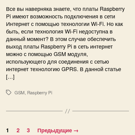
д
к
Все вы наверняка знаете, что платы Raspberry
у
л
Pi имеют возможность подключения в сети
л
ю
Интернет с помощью технологии Wi-Fi. Но как
я
ч
быть, если технология Wi-Fi недоступна в
S
е
данный момент? В этом случае обеспечить
I
н
M
выход платы Raspberry Pi в сеть интернет
и
8
е
можно с помощью GSM модуля,
0
R
использующего для соединения с сетью
0
a
интернет технологию GPRS. В данной статье
C
s
[…]
p
b
GSM
,
Raspberry Pi
e
М
r
е
r
т
y
к
P
и
П
i
1
2
3
Предыдущие
→
к