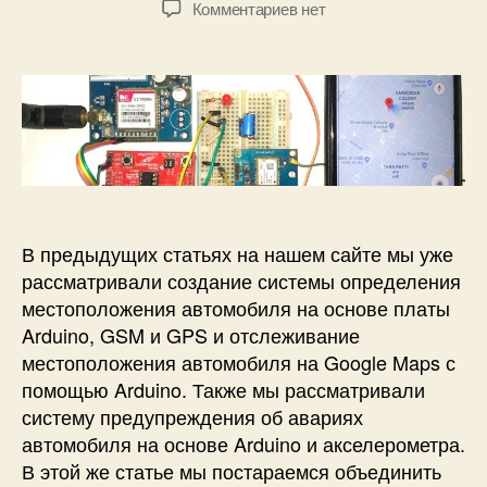
к
Комментариев
нет
т
т
т
з
а
о
а
а
р
з
п
з
а
и
а
п
с
п
и
и
и
с
С
с
и
и
и
с
т
В предыдущих статьях на нашем сайте мы уже
е
рассматривали создание системы определения
м
местоположения автомобиля на основе платы
а
Arduino, GSM и GPS и отслеживание
о
местоположения автомобиля на Google Maps с
т
помощью Arduino. Также мы рассматривали
с
л
систему предупреждения об авариях
е
автомобиля на основе Arduino и акселерометра.
ж
В этой же статье мы постараемся объединить
и