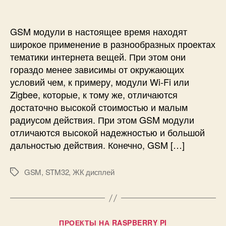
с
и
е
и
р
е
GSM модули в настоящее время находят
д
широкое применение в разнообразных проектах
а
тематики интернета вещей. При этом они
ч
гораздо менее зависимы от окружающих
а
условий чем, к примеру, модули Wi-Fi или
и
Zigbee, которые, к тому же, отличаются
п
р
достаточно высокой стоимостью и малым
и
радиусом действия. При этом GSM модули
е
отличаются высокой надежностью и большой
м
дальностью действия. Конечно, GSM […]
S
M
GSM
,
STM32
,
ЖК дисплей
S
М
с
е
п
т
о
к
м
и
Р
ПРОЕКТЫ НА RASPBERRY PI