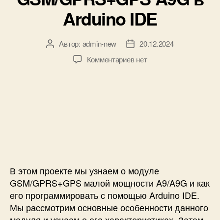
7
Arduino IDE
6
0
0
Автор:
admin-new
20.12.2024
А
Д
с
в
а
A
к
Комментариев
нет
т
т
r
з
о
а
d
а
р
з
u
п
з
а
i
и
а
п
n
с
п
и
o
и
и
с
:
Н
с
и
A
а
и
T
ч
-
а
В этом проекте мы узнаем о модуле
к
л
GSM/GPRS+GPS малой мощности A9/A9G и как
о
о
его программировать с помощью Arduino IDE.
м
р
Мы рассмотрим основные особенности данного
а
а
модуля и узнаем о его характеристиках. Затем
н