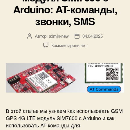
к
Arduino: AT-команды,
и
звонки, SMS
Автор:
admin-new
04.04.2025
А
Д
в
а
к
Комментариев
нет
т
т
з
о
а
а
р
з
п
з
а
и
а
п
с
п
и
и
и
с
И
с
и
с
и
п
о
В этой статье мы узнаем как использовать GSM
л
GPS 4G LTE модуль SIM7600 с Arduino и как
ь
использовать AT-команды для
з