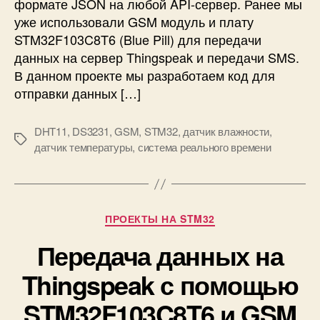
формате JSON на любой API-сервер. Ранее мы
р
уже использовали GSM модуль и плату
о
с
STM32F103C8T6 (Blue Pill) для передачи
ы
данных на сервер Thingspeak и передачи SMS.
в
В данном проекте мы разработаем код для
ф
отправки данных […]
о
р
DHT11
,
DS3231
,
GSM
,
STM32
,
датчик влажности
,
м
М
датчик температуры
,
система реального времени
а
е
т
т
е
к
J
и
S
Р
ПРОЕКТЫ НА STM32
O
у
N
Передача данных на
б
с
р
Thingspeak с помощью
п
и
о
к
STM32F103C8T6 и GSM
м
и