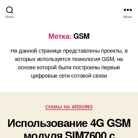
Поиск
Меню
Метка:
GSM
На данной странице представлены проекты, в
которых используется технология GSM, на
основе которой были построены первые
цифровые сети сотовой связи
Р
СХЕМЫ НА ARDUINO
у
Использование 4G GSM
б
р
модуля SIM7600 с
и