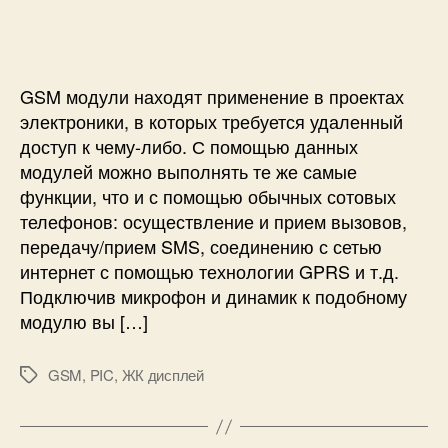
и
с
П
с
и
о
и
д
к
GSM модули находят применение в проектах
л
электроники, в которых требуется удаленный
ю
ч
доступ к чему-либо. С помощью данных
е
модулей можно выполнять те же самые
н
функции, что и с помощью обычных сотовых
и
телефонов: осуществление и прием вызовов,
е
передачу/прием SMS, соединению с сетью
G
интернет с помощью технологии GPRS и т.д.
S
Подключив микрофон и динамик к подобному
M
м
модулю вы […]
о
д
GSM
,
PIC
,
ЖК дисплей
М
у
е
л
т
я
к