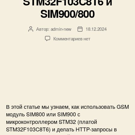
STM32F103C8T6 и
G
SIM900/800
P
S
A
Автор:
admin-new
18.12.2024
А
Д
9
в
а
G
к
Комментариев
нет
т
т
в
з
о
а
A
а
р
з
r
п
з
а
d
и
а
п
u
с
п
и
i
и
и
с
n
H
с
и
o
T
и
I
T
D
P
В этой статье мы узнаем, как использовать GSM
E
-
модуль SIM800 или SIM900 с
з
микроконтроллером STM32 (платой
а
STM32F103C8T6) и делать HTTP-запросы в
п