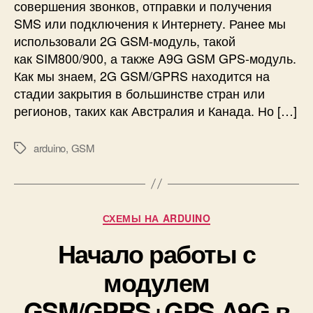
совершения звонков, отправки и получения
о
SMS или подключения к Интернету. Ранее мы
в
использовали 2G GSM-модуль, такой
а
н
как SIM800/900, а также A9G GSM GPS-модуль.
и
Как мы знаем, 2G GSM/GPRS находится на
е
стадии закрытия в большинстве стран или
4
регионов, таких как Австралия и Канада. Но […]
G
G
arduino
,
GSM
S
М
M
е
м
т
о
к
д
и
Р
СХЕМЫ НА ARDUINO
у
у
л
Начало работы с
б
я
р
модулем
S
и
I
к
GSM/GPRS+GPS A9G в
M
и