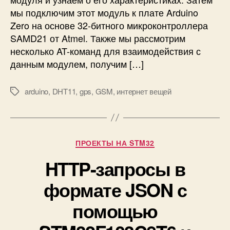
б
д
мы подключим этот модуль к плате Arduino
о
ы
т
Zero на основе 32-битного микроконтроллера
,
ы
SAMD21 от Atmel. Также мы рассмотрим
з
с
несколько AT-команд для взаимодействия с
в
м
данным модулем, получим […]
о
о
н
д
к
arduino
,
DHT11
,
gps
,
GSM
,
интернет вещей
у
М
и
л
е
,
е
т
S
м
к
M
G
и
Р
ПРОЕКТЫ НА STM32
S
S
у
M
HTTP-запросы в
б
/
р
формате JSON с
G
и
P
к
помощью
R
и
S
+