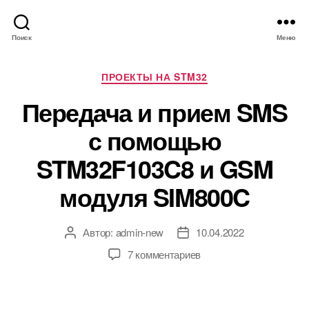
Поиск
Меню
Р
ПРОЕКТЫ НА STM32
у
Передача и прием SMS
б
р
с помощью
и
к
STM32F103C8 и GSM
и
модуля SIM800C
Автор:
admin-new
10.04.2022
А
Д
в
а
к
7 комментариев
т
т
з
о
а
а
р
з
п
з
а