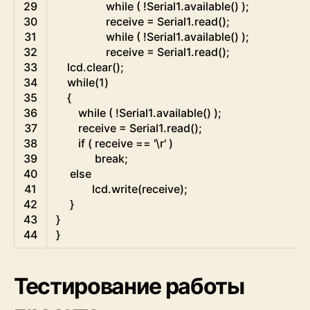
29
while
(
!
Serial1
.
available
(
)
)
;
30
receive
=
Serial1
.
read
(
)
;
31
while
(
!
Serial1
.
available
(
)
)
;
32
receive
=
Serial1
.
read
(
)
;
33
lcd
.
clear
(
)
;
34
while
(
1
)
35
{
36
while
(
!
Serial1
.
available
(
)
)
;
37
receive
=
Serial1
.
read
(
)
;
38
if
(
receive
==
'\r'
)
39
break
;
40
else
41
lcd
.
write
(
receive
)
;
42
}
43
}
44
}
Тестирование работы