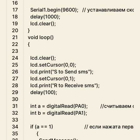
16
17
Serial1
.
begin
(
9600
)
;
// устанавливаем ско
18
delay
(
1000
)
;
19
lcd
.
clear
(
)
;
20
}
21
void
loop
(
)
22
{
23
24
lcd
.
clear
(
)
;
25
lcd
.
setCursor
(
0
,
0
)
;
26
lcd
.
print
(
"S to Send sms"
)
;
27
lcd
.
setCursor
(
0
,
1
)
;
28
lcd
.
print
(
"R to Receive sms"
)
;
29
delay
(
100
)
;
30
31
int
a
=
digitalRead
(
PA0
)
;
//считываем со
32
int
b
=
digitalRead
(
PA1
)
;
33
34
if
(
a
==
1
)
// если нажата первая
35
{