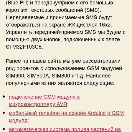
(Blue Pill) и передачу/прием с его помощью
S
коротких текстовых сообщений (SMS).
M
Передаваемые и принимаемые SMS будут
м
о
отображаться на экране ЖК дисплея 16х2.
д
Управлять передачей/приемом SMS мы будем с
у
помощью двух кнопок, подключенных к плате
л
STM32F103C8.
я
S
Ранее на нашем сайте мы уже рассматривали
I
ряд проектов с использованием GSM модулей
M
SIM900, SIM900A, SIM800 и т.д. Наиболее
8
0
популярными из них являются следующие:
0
C
подключение GSM модуля к
микроконтроллеру AVR
;
мобильный телефон на основе Arduino и GSM
модуля
;
автоматическая система полива растений на