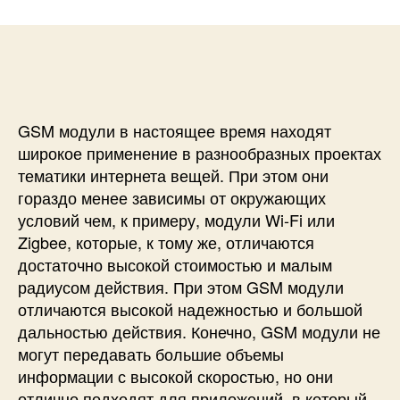
и
а
п
с
п
и
и
и
с
П
с
и
е
и
р
е
GSM модули в настоящее время находят
д
широкое применение в разнообразных проектах
а
тематики интернета вещей. При этом они
ч
гораздо менее зависимы от окружающих
а
условий чем, к примеру, модули Wi-Fi или
и
Zigbee, которые, к тому же, отличаются
п
р
достаточно высокой стоимостью и малым
и
радиусом действия. При этом GSM модули
е
отличаются высокой надежностью и большой
м
дальностью действия. Конечно, GSM модули не
S
могут передавать большие объемы
M
информации с высокой скоростью, но они
S
отлично подходят для приложений, в который
с