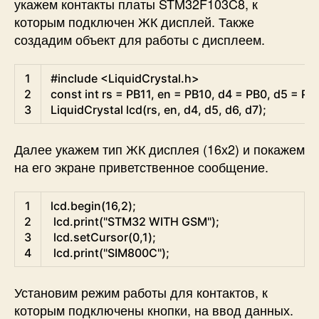
укажем контакты платы STM32F103C8, к
которым подключен ЖК дисплей. Также
создадим объект для работы с дисплеем.
Arduino
1
#include <LiquidCrystal.h>                           
2
const
int
rs
=
PB11
,
en
=
PB10
,
d4
=
PB0
,
d5
=
PB
3
LiquidCrystal
lcd
(
rs
,
en
,
d4
,
d5
,
d6
,
d7
)
;
Далее укажем тип ЖК дисплея (16х2) и покажем
на его экране приветственное сообщение.
Arduino
1
lcd
.
begin
(
16
,
2
)
;
2
lcd
.
print
(
"STM32 WITH GSM"
)
;
3
lcd
.
setCursor
(
0
,
1
)
;
4
lcd
.
print
(
"SIM800C"
)
;
Установим режим работы для контактов, к
которым подключены кнопки, на ввод данных.