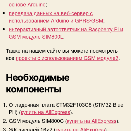
основе Arduino
;
передача данных на веб-сервер с
использованием Arduino и GPRS/GSM
;
интерактивный автоответчик на Raspberry Pi и
GSM модуле SIM800L
.
Также на нашем сайте вы можете посмотреть
все
проекты с использованием GSM модулей
.
Необходимые
компоненты
Отладочная плата STM32F103C8 (STM32 Blue
Pill) (
купить на AliExpress
).
GSM модуль SIM800C (
купить на AliExpress
).
ЖК дисплей 16×2 (
купить на AliExpress
).