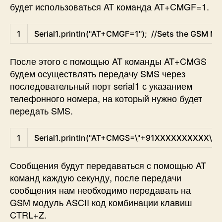
будет использоваться AT команда AT+CMGF=1.
Arduino
1
Serial1
.
println
(
"AT+CMGF=1"
)
;
//Sets the GSM Mo
После этого с помощью AT команды AT+CMGS
будем осуществлять передачу SMS через
последовательный порт serial1 с указанием
телефонного номера, на который нужно будет
передать SMS.
Arduino
1
Serial1
.
println
(
"AT+CMGS=\"+91XXXXXXXXXX\"\r
Сообщения будут передаваться с помощью AT
команд каждую секунду, после передачи
сообщения нам необходимо передавать на
GSM модуль ASCII код комбинации клавиш
CTRL+Z.