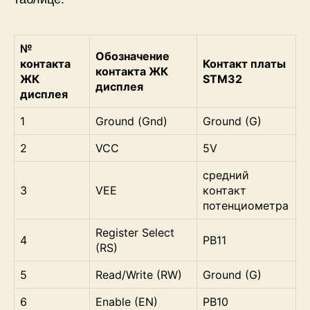
№
Обозначение
контакта
Контакт платы
контакта ЖК
ЖК
STM32
дисплея
дисплея
1
Ground (Gnd)
Ground (G)
2
VCC
5V
средний
3
VEE
контакт
потенциометра
Register Select
4
PB11
(RS)
5
Read/Write (RW)
Ground (G)
6
Enable (EN)
PB10