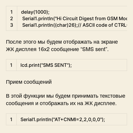
Arduino
1
delay
(
1000
)
;
2
Serial1
.
println
(
"Hi Circuit Digest from GSM Modul
3
Serial1
.
println
(
(
char
)
26
)
;
// ASCII code of CTRL+Z
После этого мы будем отображать на экране
ЖК дисплея 16х2 сообщение “SMS sent”.
Arduino
1
lcd
.
print
(
"SMS SENT"
)
;
Прием сообщений
В этой функции мы будем принимать текстовые
сообщения и отображать их на ЖК дисплее.
Arduino
1
Serial1
.
println
(
"AT+CNMI=2,2,0,0,0"
)
;