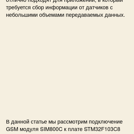
требуется сбор информации от датчиков с
п
о
небольшими объемами передаваемых данных.
м
о
щ
ь
ю
S
T
M
3
2
F
1
0
3
C
8
В данной статье мы рассмотрим подключение
и
GSM модуля SIM800C к плате STM32F103C8
G