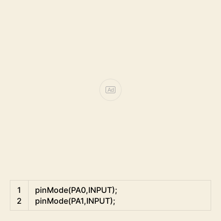
Ad
Arduino
1
pinMode
(
PA0
,
INPUT
)
;
2
pinMode
(
PA1
,
INPUT
)
;