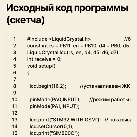
Исходный код программы
(скетча)
Arduino
1
#include <LiquidCrystal.h>                           /
2
const
int
rs
=
PB11
,
en
=
PB10
,
d4
=
PB0
,
d5
=
3
LiquidCrystal
lcd
(
rs
,
en
,
d4
,
d5
,
d6
,
d7
)
;
4
int
receive
=
0
;
5
void
setup
(
)
6
{
7
8
lcd
.
begin
(
16
,
2
)
;
//устанавливаем ЖК д
9
10
pinMode
(
PA0
,
INPUT
)
;
//режим работы ко
11
pinMode
(
PA1
,
INPUT
)
;
12
13
lcd
.
print
(
"STM32 WITH GSM"
)
;
// показывае
14
lcd
.
setCursor
(
0
,
1
)
;
15
lcd
.
print
(
"SIM800C"
)
;