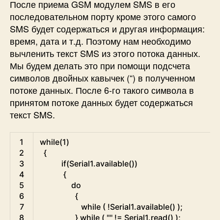
После приема GSM модулем SMS в его
последовательном порту кроме этого самого
SMS будет содержаться и другая информация:
время, дата и т.д. Поэтому нам необходимо
вычленить текст SMS из этого потока данных.
Мы будем делать это при помощи подсчета
символов двойных кавычек (“) в полученном
потоке данных. После 6-го такого символа в
принятом потоке данных будет содержаться
текст SMS.
Arduino
1
while
(
1
)
2
{
3
if
(
Serial1
.
available
(
)
)
4
{
5
do
6
{
7
while
(
!
Serial1
.
available
(
)
)
;
8
}
while
(
'"'
!=
Serial1
.
read
(
)
)
;