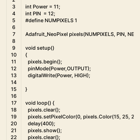
3
int
Power
=
11
;
4
int
PIN
=
12
;
5
#define NUMPIXELS 1
6
7
Adafruit
_
NeoPixel
pixels
(
NUMPIXELS
,
PIN
,
NEO
8
9
void
setup
(
)
10
{
11
pixels
.
begin
(
)
;
12
pinMode
(
Power
,
OUTPUT
)
;
13
digitalWrite
(
Power
,
HIGH
)
;
14
15
}
16
17
void
loop
(
)
{
18
pixels
.
clear
(
)
;
19
pixels
.
setPixelColor
(
0
,
pixels
.
Color
(
15
,
25
,
20
20
delay
(
400
)
;
21
pixels
.
show
(
)
;
22
pixels
.
clear
(
)
;