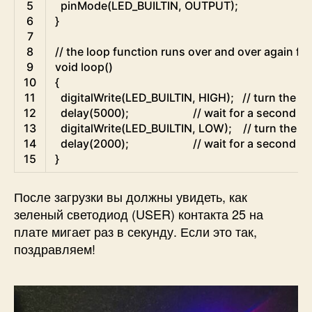
5
pinMode
(
LED_BUILTIN
,
OUTPUT
)
;
6
}
7
8
// the loop function runs over and over again fo
9
void
loop
(
)
10
{
11
digitalWrite
(
LED_BUILTIN
,
HIGH
)
;
// turn the L
12
delay
(
5000
)
;
// wait for a second
13
digitalWrite
(
LED_BUILTIN
,
LOW
)
;
// turn the 
14
delay
(
2000
)
;
// wait for a second
15
}
После загрузки вы должны увидеть, как
зеленый светодиод (USER) контакта 25 на
плате мигает раз в секунду. Если это так,
поздравляем!