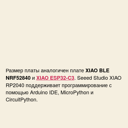
S
e
e
e
d
X
I
A
O
R
P
Размер платы аналогичен плате
XIAO BLE
2
0
и
. Seeed Studio XIAO
NRF52840
XIAO ESP32-C3
4
RP2040 поддерживает программирование с
0
помощью Arduino IDE, MicroPython и
CircuitPython.