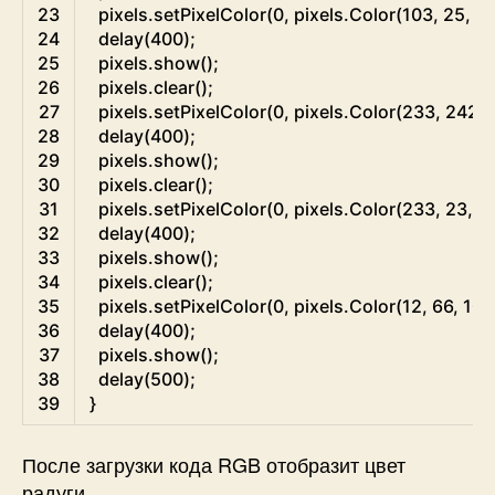
23
pixels
.
setPixelColor
(
0
,
pixels
.
Color
(
103
,
25
,
2
24
delay
(
400
)
;
25
pixels
.
show
(
)
;
26
pixels
.
clear
(
)
;
27
pixels
.
setPixelColor
(
0
,
pixels
.
Color
(
233
,
242
,
28
delay
(
400
)
;
29
pixels
.
show
(
)
;
30
pixels
.
clear
(
)
;
31
pixels
.
setPixelColor
(
0
,
pixels
.
Color
(
233
,
23
,
2
32
delay
(
400
)
;
33
pixels
.
show
(
)
;
34
pixels
.
clear
(
)
;
35
pixels
.
setPixelColor
(
0
,
pixels
.
Color
(
12
,
66
,
101
36
delay
(
400
)
;
37
pixels
.
show
(
)
;
38
delay
(
500
)
;
39
}
После загрузки кода RGB отобразит цвет
радуги.