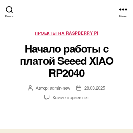
Поиск
Меню
Р
ПРОЕКТЫ НА RASPBERRY PI
у
Начало работы с
б
р
платой Seeed XIAO
и
к
RP2040
и
Автор:
admin-new
28.03.2025
А
Д
в
а
к
Комментариев
нет
т
т
з
о
а
а
р
з
п
з
а
и
а
п
с