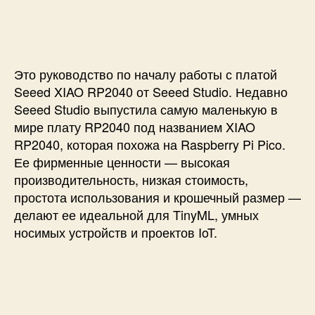
п
и
и
и
с
Н
с
и
а
и
ч
а
Это руководство по началу работы с платой
л
Seeed XIAO RP2040 от Seeed Studio. Недавно
о
Seeed Studio выпустила самую маленькую в
р
мире плату RP2040 под названием XIAO
а
RP2040, которая похожа на Raspberry Pi Pico.
б
Ее фирменные ценности — высокая
о
т
производительность, низкая стоимость,
ы
простота использования и крошечный размер —
с
делают ее идеальной для TinyML, умных
п
носимых устройств и проектов IoT.
л
а
т
о
й