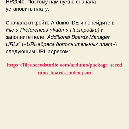
RP2040. Поэтому нам нужно сначала
установить плату.
Сначала откройте Arduino IDE и перейдите в
и
File > Preferences (
Файл > Настройки)
заполните поле “
Additional Boards Manager
” («
»)
URLs
URL-адреса дополнительных плат
следующим URL-адресом:
https://files.seeedstudio.com/arduino/package_seeed
uino_boards_index.json