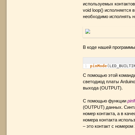
используемых контактов
void loop() исполняется
необходимо исполнять н
В коде нашей программы 
1
pinMode
(
LED_BUILTI
С помощью этой команды
светодиод платы Arduino
выхода (OUTPUT).
С помощью функции
pin
(OUTPUT) данных. Синтак
номер контакта, а в ка
номера контакта использ
– это контакт с номером 