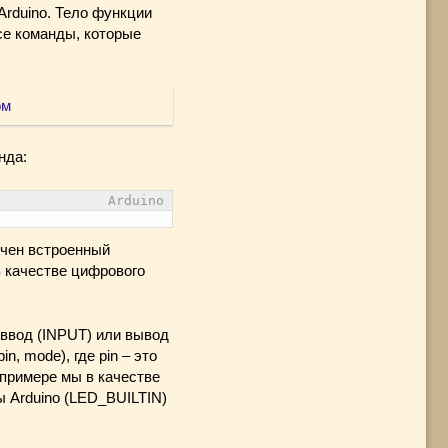
Arduino. Тело функции
все команды, которые
нда:
Arduino
ючен встроенный
в качестве цифрового
 ввод (INPUT) или вывод
 mode), где pin – это
 примере мы в качестве
ы Arduino (LED_BUILTIN)