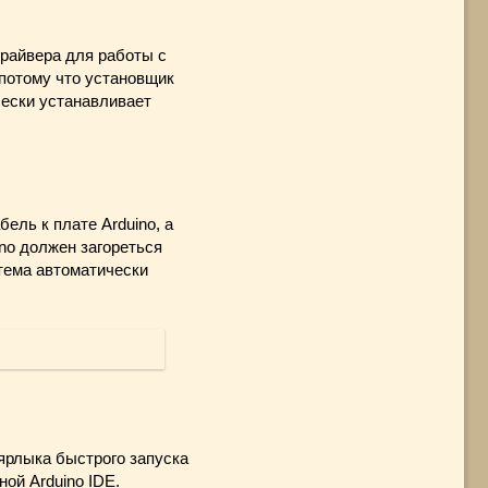
драйвера для работы с
 потому что установщик
чески устанавливает
ель к плате Arduino, а
ino должен загореться
тема автоматически
ярлыка быстрого запуска
ой Arduino IDE.