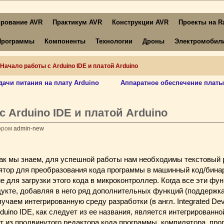
рование AVR
Практикум AVR
Конструкции AVR
Проекты на Ra
Программы
Компоненты
Технологии
Дроны
Электромобил
Начало работы с Arduino IDE и платой Arduino
ачи питания на плату Arduino
Аппаратное обеспечение платы
 Arduino IDE и платой Arduino
ором
admin-new
 Как мы знаем, для успешной работы нам необходимы текстовый 
ятор для преобразования кода программы в машинный код/бина
 для загрузки этого кода в микроконтроллер. Когда все эти фу
укте, добавляя в него ряд дополнительных функций (поддержк
олучаем интегрированную среду разработки (в англ. Integrated De
rduino IDE, как следует из ее названия, является интегрированн
ит из продвинутого редактора кода программы, компилятора, про