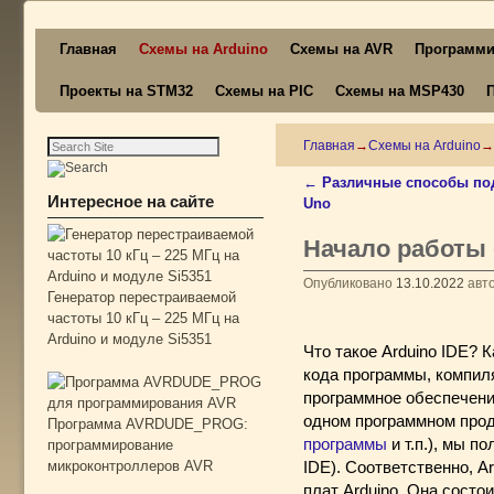
Перейти к основному содержимому
Перейти к дополнительному содержимому
Главная
Схемы на Arduino
Схемы на AVR
Программи
Проекты на STM32
Схемы на PIC
Схемы на MSP430
Главная
→
Схемы на Arduino
→
←
Различные способы под
Навигация по записям
Интересное на сайте
Uno
Начало работы с
Опубликовано
13.10.2022
авт
Генератор перестраиваемой
частоты 10 кГц – 225 МГц на
Arduino и модуле Si5351
Что такое Arduino IDE?
кода программы, компил
программное обеспечение
одном программном прод
Программа AVRDUDE_PROG:
программы
и т.п.), мы п
программирование
микроконтроллеров AVR
IDE). Соответственно, A
плат Arduino. Она состо