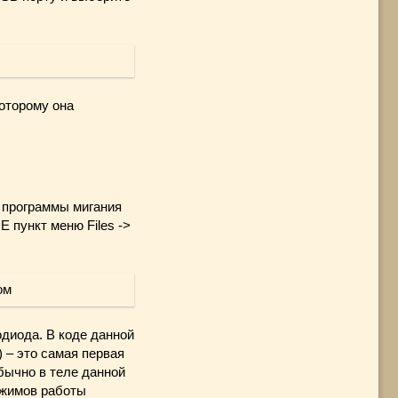
которому она
а программы мигания
 пункт меню Files ->
одиода. В коде данной
() – это самая первая
Обычно в теле данной
ежимов работы