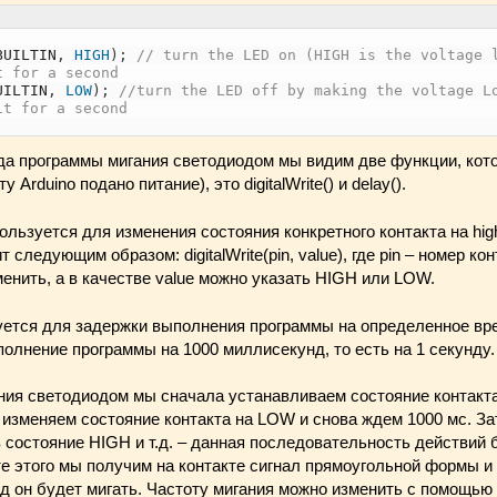
BUILTIN
,
HIGH
)
;
// turn the LED on (HIGH is the voltage 
t for a second
UILTIN
,
LOW
)
;
//turn the LED off by making the voltage L
it for a second
кода программы мигания светодиодом мы видим две функции, ко
 Arduino подано питание), это digitalWrite() и delay().
льзуется для изменения состояния конкретного контакта на hig
следующим образом: digitalWrite(pin, value), где pin – номер ко
енить, а в качестве value можно указать HIGH или LOW.
ется для задержки выполнения программы на определенное вре
полнение программы на 1000 миллисекунд, то есть на 1 секунду.
ния светодиодом мы сначала устанавливаем состояние контакта
 изменяем состояние контакта на LOW и снова ждем 1000 мс. З
 состояние HIGH и т.д. – данная последовательность действий 
те этого мы получим на контакте сигнал прямоугольной формы и
д он будет мигать. Частоту мигания можно изменить с помощью