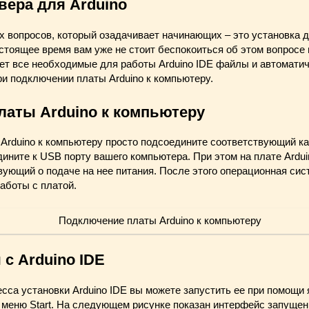
вера для Arduino
х вопросов, который озадачивает начинающих – это установка 
астоящее время вам уже не стоит беспокоиться об этом вопросе
ет все необходимые для работы Arduino IDE файлы и автомати
и подключении платы Arduino к компьютеру.
аты Arduino к компьютеру
rduino к компьютеру просто подсоедините соответствующий каб
дините к USB порту вашего компьютера. При этом на плате Ardu
вующий о подаче на нее питания. После этого операционная сис
аботы с платой.
с Arduino IDE
сса установки Arduino IDE вы можете запустить ее при помощи 
 меню Start. На следующем рисунке показан интерфейс запущенн