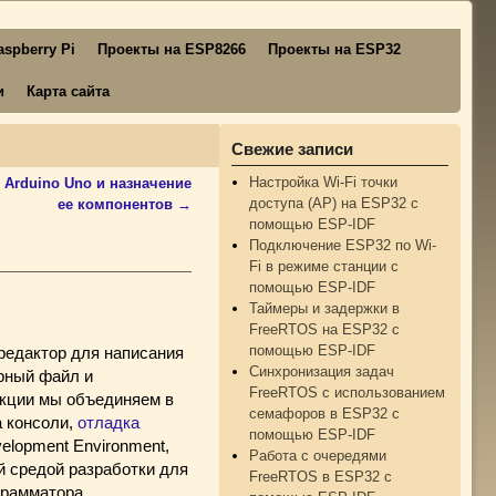
spberry Pi
Проекты на ESP8266
Проекты на ESP32
и
Карта сайта
Свежие записи
Настройка Wi-Fi точки
 Arduino Uno и назначение
доступа (AP) на ESP32 с
ее компонентов
→
помощью ESP-IDF
Подключение ESP32 по Wi-
Fi в режиме станции с
помощью ESP-IDF
Таймеры и задержки в
FreeRTOS на ESP32 с
помощью ESP-IDF
редактор для написания
Синхронизация задач
рный файл и
FreeRTOS с использованием
нкции мы объединяем в
семафоров в ESP32 с
а консоли,
отладка
помощью ESP-IDF
velopment Environment,
Работа с очередями
ой средой разработки для
FreeRTOS в ESP32 с
грамматора,