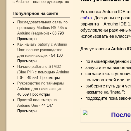
в Arduino – полное руководство
Установка Arduino IDE о
Популярное на сайте
сайта
. Доступны ее раз
Последовательная связь по
варианта – Arduino IDE 
протоколу Modbus RS-485 с
обусловлены различным 
Arduino (ведомой)
- 63 798
использовать ее классич
Просмотры
Как начать работу с Arduino
Для установки Arduino 
Uno: полное руководство
для начинающих
- 54 130
Просмотры
по вышеприведенной с
Начало работы с STM32
запустите на выполне
(Blue Pill) с помощью Arduino
согласитесь с услови
IDE
- 49 551 Просмотры
пользователей или не
Руководство по таймерам
выберите путь для уст
Arduino для начинающих
-
нажмите на “Install”;
46 569 Просмотры
подождите пока законч
Простой вольтметр на
Arduino Uno
- 44 147
Просмотры