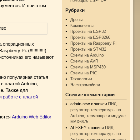
помощью ESP-IDF
рументов. И при этом
Рубрики
Дроны
Компоненты
Проекты на ESP32
Проекты на ESP8266
Проекты на Raspberry Pi
а операционных
Проекты на STM32
rry Pi. (!!!!!!!!!!!!)
Схемы на Arduino
источниках его называют
Схемы на AVR
Схемы на MSP430
Схемы на PIC
чно популярная статья
Технологии
с платой Arduino,
Электромобили
е. Также для
Свежие комментарии
 работе с платой
admin-new
к записи
ПИД
регулятор температуры на
Arduino, термопаре и модуле
ляются
Arduino Web Editor
MAX6675
ALEXEY
к записи
ПИД
регулятор температуры на
Arduino, термопаре и модуле