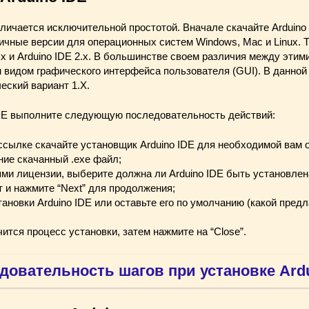
тличается исключительной простотой. Вначале скачайте Arduino
личные версии для операционных систем Windows, Mac и Linux. 
1.x и Arduino IDE 2.x. В большинстве своем различия между эти
видом графического интерфейса пользователя (GUI). В данной
еский вариант 1.X.
IDE выполните следующую последовательность действий:
сылке скачайте установщик Arduino IDE для необходимой вам 
ние скачанный .exe файл;
ями лицензии, выберите должна ли Arduino IDE быть установлен
т и нажмите “Next” для продолжения;
ановки Arduino IDE или оставьте его по умолчанию (какой предл
ится процесс установки, затем нажмите на “Close”.