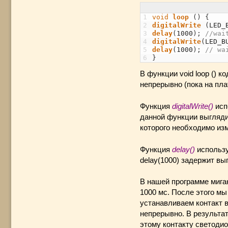
1
void
loop
(
)
{
2
digitalWrite
(
LED_
3
delay
(
1000
)
;
//wai
4
digitalWrite
(
LED_B
5
delay
(
1000
)
;
// wa
6
}
В функции void loop () 
непрерывно (пока на плату
Функция
digitalWrite()
испо
данной функции выглядит 
которого необходимо изм
Функция
delay()
использу
delay(1000) задержит вы
В нашей программе мига
1000 мс. После этого мы
устанавливаем контакт в
непрерывно. В результа
этому контакту светодио