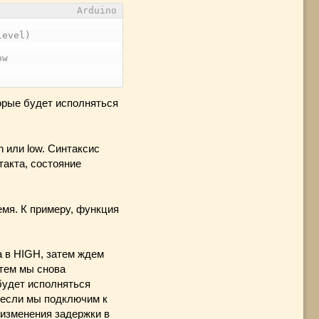
Arduino
level)
ow
торые будет исполняться
h или low. Синтаксис
нтакта, состояние
мя. К примеру, функция
 в HIGH, затем ждем
атем мы снова
будет исполняться
 если мы подключим к
 изменения задержки в