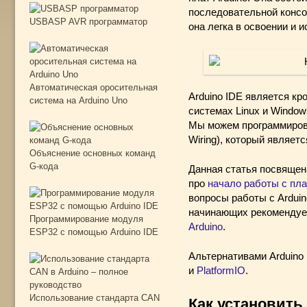
последовательной консол
USBASP AVR программатор
она легка в освоении и 
Автоматическая оросительная
Arduino IDE является к
система на Arduino Uno
системах Linux и Windows
Мы можем программирова
Wiring), который являет
Объяснение основных команд
G-кода
Данная статья посвящена
про
начало работы с пла
вопросы работы с Arduin
начинающих рекомендуе
Программирование модуля
Arduino
.
ESP32 с помощью Arduino IDE
Альтернативами Arduino 
и
PlatformIO
.
Использование стандарта CAN
Как установить 