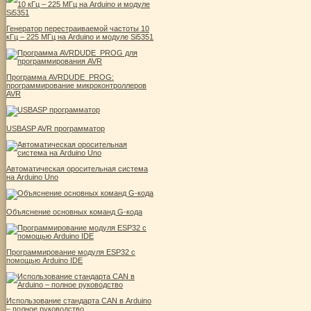
Генератор перестраиваемой частоты 10
кГц – 225 МГц на Arduino и модуле Si5351
Программа AVRDUDE_PROG:
программирование микроконтроллеров
AVR
USBASP AVR программатор
Автоматическая оросительная система
на Arduino Uno
Объяснение основных команд G-кода
Программирование модуля ESP32 с
помощью Arduino IDE
Использование стандарта CAN в Arduino
– полное руководство