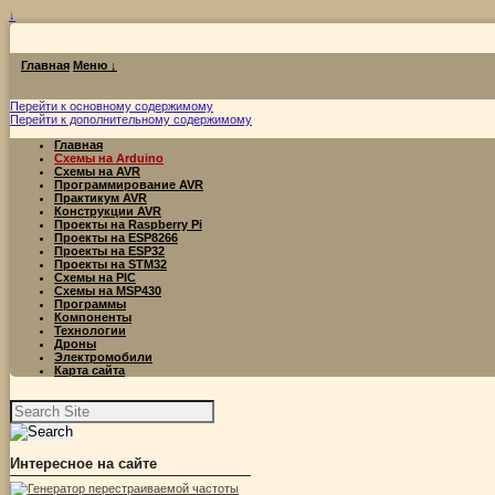
↓
Главная
Меню ↓
Перейти к основному содержимому
Перейти к дополнительному содержимому
Главная
Схемы на Arduino
Схемы на AVR
Программирование AVR
Практикум AVR
Конструкции AVR
Проекты на Raspberry Pi
Проекты на ESP8266
Проекты на ESP32
Проекты на STM32
Схемы на PIC
Схемы на MSP430
Программы
Компоненты
Технологии
Дроны
Электромобили
Карта сайта
Найти:
Интересное на сайте