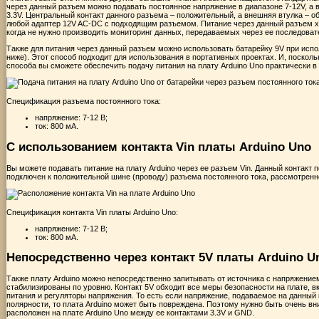
через данный разъем можно подавать постоянное напряжение в диапазоне 7-12V, а 
3.3V. Центральный контакт данного разъема – положительный, а внешняя втулка – о
любой адаптер 12V AC-DC с подходящим разъемом. Питание через данный разъем х
когда не нужно производить мониторинг данных, передаваемых через ее последовате
Также для питания через данный разъем можно использовать батарейку 9V при испо
ниже). Этот способ подходит для использования в портативных проектах. И, поскол
способа вы сможете обеспечить подачу питания на плату Arduino Uno практически в
Спецификация разъема постоянного тока:
напряжение: 7-12 В;
ток: 800 мА.
С использованием контакта Vin платы Arduino Uno
Вы можете подавать питание на плату Arduino через ее разъем Vin. Данный контак
подключен к положительной шине (проводу) разъема постоянного тока, рассмотренн
Спецификация контакта Vin платы Arduino Uno:
напряжение: 7-12 В;
ток: 800 мА.
Непосредственно через контакт 5V платы Arduino U
Также плату Arduino можно непосредственно запитывать от источника с напряжением
стабилизированы по уровню. Контакт 5V обходит все меры безопасности на плате, 
питания и регуляторы напряжения. То есть если напряжение, подаваемое на данный 
полярности, то плата Arduino может быть повреждена. Поэтому нужно быть очень в
расположен на плате Arduino Uno между ее контактами 3.3V и GND.