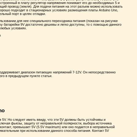
встроенный в плату регулятор напряжения понижает его до необходимых 5 и
бщий провод (земля). Для подачи питания на этот разъем можно использовать
орошо подходит в стационарных условиях размещения платы Arduino Uno,
льный порт в целях отладки.
льзовании для нее специального переходника питания (показан на рисунке
ьку батарейки 9V достаточно дешевы и легко доступны, то с помощью данного
 любых условиях.
т поддерживает диапазон питающих напряжений 7-12V. Он непосредственно
ого в предыдущем пункте статьи.
no
 5V. Но следует иметь ввиду, что эти 5V должны быть устойчивы и
включая фьюзы, защиту от неправильной полярности, выбора источника
контакт, превышает 5V (5.5V maximum) или оно подается в неправильной
нимательным при использовании данного способа питания. Контакт 5V