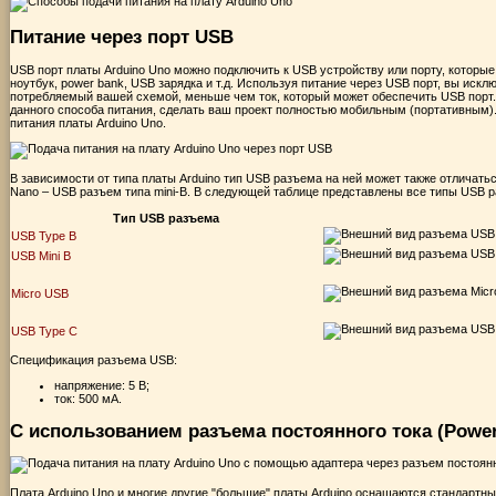
Питание через порт USB
USB порт платы Arduino Uno можно подключить к USB устройству или порту, которые
ноутбук, power bank, USB зарядка и т.д. Используя питание через USB порт, вы иск
потребляемый вашей схемой, меньше чем ток, который может обеспечить USB порт.
данного способа питания, сделать ваш проект полностью мобильным (портативным). 
питания платы Arduino Uno.
В зависимости от типа платы Arduino тип USB разъема на ней может также отличаться
Nano – USB разъем типа mini-B. В следующей таблице представлены все типы USB р
Тип USB разъема
USB Type B
USB Mini B
Micro USB
USB Type C
Спецификация разъема USB:
напряжение: 5 В;
ток: 500 мА.
С использованием разъема постоянного тока (Power
Плата Arduino Uno и многие другие "большие" платы Arduino оснащаются стандартны