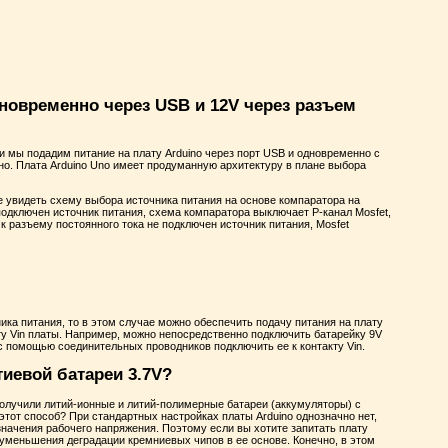
дновременно через USB и 12V через разъем
ли мы подадим питание на плату Arduino через порт USB и одновременно с
сно. Плата Arduino Uno имеет продуманную архитектуру в плане выбора
е увидеть схему выбора источника питания на основе компаратора на
 подключен источник питания, схема компаратора выключает P-канал Mosfet,
 к разъему постоянного тока не подключен источник питания, Mosfet
ника питания, то в этом случае можно обеспечить подачу питания на плату
ту Vin платы. Например, можно непосредственно подключить батарейку 9V
 с помощью соединительных проводников подключить ее к контакту Vin.
тиевой батареи 3.7V?
олучили литий-ионные и литий-полимерные батареи (аккумуляторы) с
 этот способ? При стандартных настройках платы Arduino однозначно нет,
ачения рабочего напряжения. Поэтому если вы хотите запитать плату
я уменьшения деградации кремниевых чипов в ее основе. Конечно, в этом