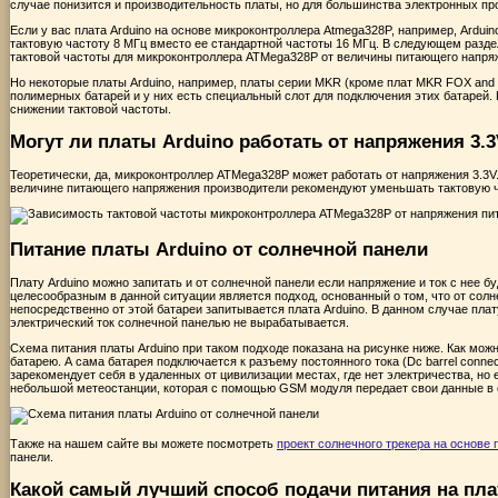
случае понизится и производительность платы, но для большинства электронных про
Если у вас плата Arduino на основе микроконтроллера Atmega328P, например, Arduin
тактовую частоту 8 МГц вместо ее стандартной частоты 16 МГц. В следующем разд
тактовой частоты для микроконтроллера ATMega328P от величины питающего напря
Но некоторые платы Arduino, например, платы серии MKR (кроме плат MKR FOX and 
полимерных батарей и у них есть специальный слот для подключения этих батарей.
снижении тактовой частоты.
Могут ли платы Arduino работать от напряжения 3.
Теоретически, да, микроконтроллер ATMega328P может работать от напряжения 3.3V.
величине питающего напряжения производители рекомендуют уменьшать тактовую ч
Питание платы Arduino от солнечной панели
Плату Arduino можно запитать и от солнечной панели если напряжение и ток с нее б
целесообразным в данной ситуации является подход, основанный о том, что от солн
непосредственно от этой батареи запитывается плата Arduino. В данном случае плат
электрический ток солнечной панелью не вырабатывается.
Схема питания платы Arduino при таком подходе показана на рисунке ниже. Как можн
батарею. А сама батарея подключается к разъему постоянного тока (Dc barrel connec
зарекомендует себя в удаленных от цивилизации местах, где нет электричества, но 
небольшой метеостанции, которая с помощью GSM модуля передает свои данные в с
Также на нашем сайте вы можете посмотреть
проект солнечного трекера на основе 
панели.
Какой самый лучший способ подачи питания на пла