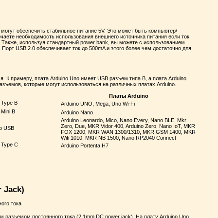
 могут обеспечить стабильное питание 5V. Это может быть компьютер/
лючаете необходимость использования внешнего источника питания если ток,
 Также, используя стандартный power bank, вы можете с использованием
Порт USB 2.0 обеспечивает ток до 500mA и этого более чем достаточно для
. К примеру, плата Arduino Uno имеет USB разъем типа B, а плата Arduino
азъемов, которые могут использоваться на различных платах Arduino.
Платы Arduino
Arduino UNO, Mega, Uno Wi-Fi
Arduino Nano
Arduino Leonardo, Mico, Nano Every, Nano BLE, Mkr
Zero, Due, MKR Vidor 400, Arduino Zero, Nano IoT, MKR
FOX 1200, MKR WAN 1300/1310, MKR GSM 1400, MKR
Wifi 1010, MKR NB 1500, Nano RP2040 Connect
Arduino Portenta H7
 Jack)
м разъемом постоянного тока (2.1mm DC power jack). На плату Arduino Uno