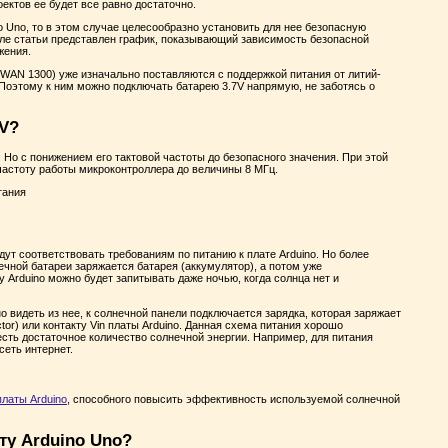
ектов ее будет все равно достаточно.
o Uno, то в этом случае целесообразно установить для нее безопасную
еле статьи представлен график, показывающий зависимость безопасной
жения.
WAN 1300) уже изначально поставляются с поддержкой питания от литий-
 Поэтому к ним можно подключать батарею 3.7V напрямую, не заботясь о
3V?
 Но с понижением его тактовой частоты до безопасного значения. При этой
астоту работы микроконтроллера до величины 8 МГц.
удут соответствовать требованиям по питанию к плате Arduino. Но более
ечной батареи заряжается батарея (аккумулятор), а потом уже
у Arduino можно будет запитывать даже ночью, когда солнца нет и
о видеть из нее, к солнечной панели подключается зарядка, которая заряжает
tor) или контакту Vin платы Arduino. Данная схема питания хорошо
есть достаточное количество солнечной энергии. Например, для питания
еть интернет.
платы Arduino
, способного повысить эффективность используемой солнечной
ту Arduino Uno?