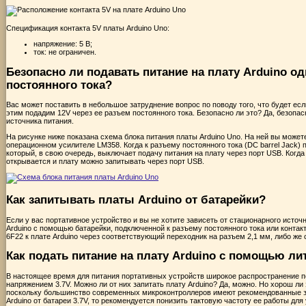
Спецификация контакта 5V платы Arduino Uno:
напряжение: 5 В;
ток: не ограничен.
Безопасно ли подавать питание на плату Arduino о
постоянного тока?
Вас может поставить в небольшое затруднение вопрос по поводу того, что будет ес
этим подадим 12V через ее разъем постоянного тока. Безопасно ли это? Да, безопа
источника питания.
На рисунке ниже показана схема блока питания платы Arduino Uno. На ней вы может
операционном усилителе LM358. Когда к разъему постоянного тока (DC barrel Jack)
который, в свою очередь, выключает подачу питания на плату через порт USB. Когда
открывается и плату можно запитывать через порт USB.
Как запитывать платы Arduino от батарейки?
Если у вас портативное устройство и вы не хотите зависеть от стационарного источ
Arduino с помощью батарейки, подключенной к разъему постоянного тока или контак
6F22 к плате Arduino через соответствующий переходник на разъем 2,1 мм, либо же
Как подать питание на плату Arduino с помощью ли
В настоящее время для питания портативных устройств широкое распространение п
напряжением 3.7V. Можно ли от них запитать плату Arduino? Да, можно. Но хорош ли
поскольку большинство современных микроконтроллеров имеют рекомендованные зн
Arduino от батареи 3.7V, то рекомендуется понизить тактовую частоту ее работы дл