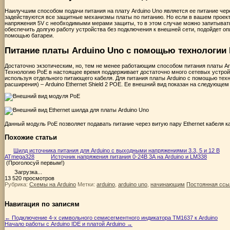
Наилучшим способом подачи питания на плату Arduino Uno является ее питание через 
задействуются все защитные механизмы платы по питанию. Но если в вашем проек
напряжения 5V с необходимыми мерами защиты, то в этом случае можно запитывать п
обеспечить долгую работу устройства без подключения к внешней сети, подойдет о
помощью батареи.
Питание платы Arduino Uno с помощью технологии
Достаточно экзотическим, но, тем не менее работающим способом питания платы Ard
Технологию PoE в настоящее время поддерживает достаточно много сетевых устройст
используя отдельного питающего кабеля. Для питания платы Arduino с помощью тех
расширения) – Arduino Ethernet Shield 2 POE. Ее внешний вид показан на следующем
Данный модуль PoE позволяет подавать питание через витую пару Ethernet кабеля ка
Похожие статьи
Шилд источника питания для Arduino с выходными напряжениями 3.3, 5 и 12 В
ATmega328
Источник напряжения питания 0-24В 3А на Arduino и LM338
(Проголосуй первым!)
Загрузка...
13 520 просмотров
Рубрика:
Схемы на Arduino
Метки:
arduino
,
arduino uno
,
начинающим
Постоянная ссы
Навигация по записям
←
Подключение 4-х символьного семисегментного индикатора TM1637 к Arduino
Начало работы с Arduino IDE и платой Arduino
→