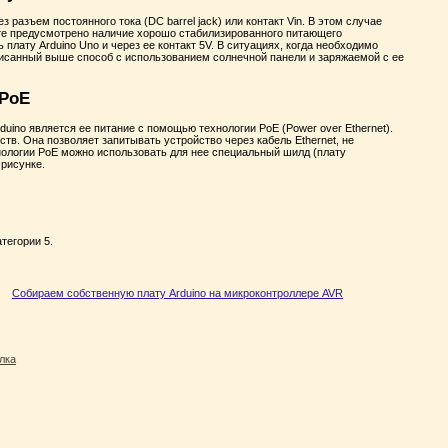
разъем постоянного тока (DC barrel jack) или контакт Vin. В этом случае
те предусмотрено наличие хорошо стабилизированного питающего
лату Arduino Uno и через ее контакт 5V. В ситуациях, когда необходимо
писанный выше способ с использованием солнечной панели и заряжаемой с ее
 PoE
uino является ее питание с помощью технологии PoE (Power over Ethernet).
в. Она позволяет запитывать устройство через кабель Ethernet, не
нологии PoE можно использовать для нее специальный шилд (плату
 рисунке.
тегории 5.
Собираем собственную плату Arduino на микроконтроллере AVR
лка