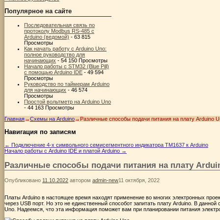
Популярное на сайте
Последовательная связь по
протоколу Modbus RS-485 с
Arduino (ведомой)
- 63 815
Просмотры
Как начать работу с Arduino Uno:
полное руководство для
начинающих
- 54 150 Просмотры
Начало работы с STM32 (Blue Pill)
с помощью Arduino IDE
- 49 594
Просмотры
Руководство по таймерам Arduino
для начинающих
- 46 574
Просмотры
Простой вольтметр на Arduino Uno
- 44 163 Просмотры
Главная
→
Схемы на Arduino
→
Различные способы подачи питания на плату Arduino U
Навигация по записям
←
Подключение 4-х символьного семисегментного индикатора TM1637 к Arduino
Начало работы с Arduino IDE и платой Arduino
→
Различные способы подачи питания на плату Ardui
Опубликовано
11.10.2022
автором
admin-new
11 октября, 2022
Платы Arduino в настоящее время находят применение во многих электронных проек
через USB порт. Но это не единственный способот запитать плату Arduino. В данно
Uno. Надеемся, что эта информация поможет вам при планировании питания электр