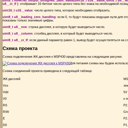
uint8_t hd44780_output_unsigned_16bit_value(uint16_t u16__value, uint8_t u8__le
u8__cr_lf )
: отображает 16-битное число целого типа без знака на необходимой пози
uint16_t u16__value
: число целого типа, которое необходимо отобразить.
uint8_t u8__leading_zero_handling
: если 0, то будут показаны ведущие нули для от
показаны только значимые цифры.
uint8_t u8__row
: строка дисплея, в которую будет выводиться число.
uint8_t u8__column
: столбец дисплея, в который будет выводиться число.
uint8_t u8__cr_lf
: если данный параметр равен 1, вывод будет осуществляться на сл
Схема проекта
Схема подключения ЖК дисплея к MSP430 представлена на следующем рисунке.
Для питания схемы мы будем использов
Схема соединений проекта приведена в следующей таблице.
ЖК дисплей
MS
Vss
зе
Vdd
5V
V0
к 
RS
P2
R/W
Gr
E
P2
D0
P1