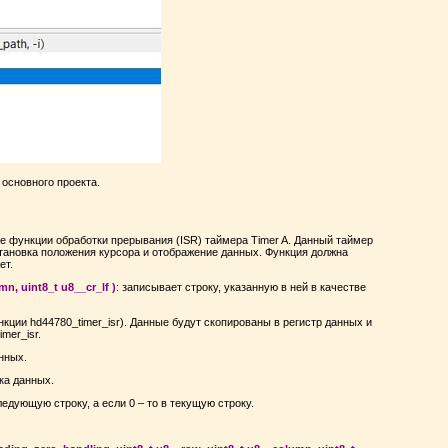
основного проекта.
е функции обработки прерывания (ISR) таймера Timer A. Данный таймер
становка положения курсора и отображение данных. Функция должна
ет.
mn, uint8_t u8__cr_lf )
: записывает строку, указанную в ней в качестве
нкции hd44780_timer_isr). Данные будут скопированы в регистр данных и
mer_isr.
нных.
ка данных.
едующую строку, а если 0 – то в текущую строку.