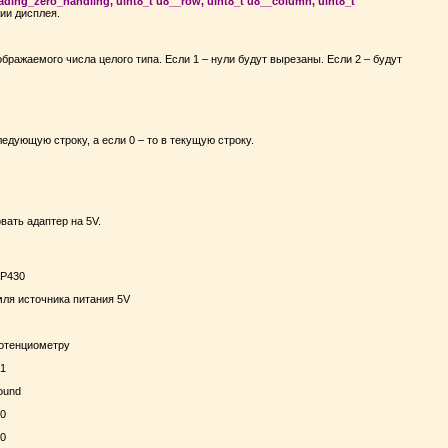
ading_zero_handling, uint8_t u8__row, uint8_t u8__column, uint8_t
ции дисплея.
ображаемого числа целого типа. Если 1 – нули будут вырезаны. Если 2 – будут
едующую строку, а если 0 – то в текущую строку.
ать адаптер на 5V.
P430
мля источника питания 5V
потенциометру
.1
ound
.0
.0