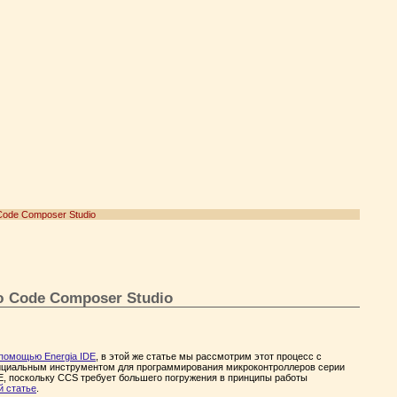
ode Composer Studio
 Code Composer Studio
помощью Energia IDE
, в этой же статье мы рассмотрим этот процесс с
ициальным инструментом для программирования микроконтроллеров серии
E, поскольку CCS требует большего погружения в принципы работы
й статье
.