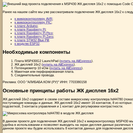
Ранее на нашем сайте мы уже рассматривали подключение ЖК дисплея 16x2 к след
к микроконтроллеру AVR
;
к микроконтроллеру PIC
;
к плате Arduino
;
к плате Raspberry Pi
;
к плате Raspberry Pi Pico
;
к плате Raspberry Pi Zero
;
к плате STM32 Blue Pill
;
к модулю ESP32
.
Необходимые компоненты
Плата MSP430G2 LaunchPad (
купить на AliExpress
).
ЖК дисплей 16х2 (
купить на AliExpress
).
Потенциометр 10 кОм (
купить на AliExpress
).
Макетная или перфорированная плата.
Соединительные провода.
Реклама: ООО "АЛИБАБА.КОМ (РУ)" ИНН: 7703380158
Основные принципы работы ЖК дисплея 16х2
ЖК дисплей 16х2 содержит в своем составе микросхему контроллера hd44780 (показ
поступающие команды и данные. ЖК дисплей 16х2 имеет 16 контактов, 8 из которых
подсветкой, 3 контакта управления и 1 контакт для регулировки контрастности.
В данном проекте для подключения ЖК дисплей 16х2 к микроконтроллеру MSP430 мы
удобна в использовании и позволяет выводить на экран дисплея данные различных 
данном проекте мы будем использовать 8 контактов данных для подключения диспле