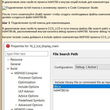
В диалоговом окне свойств проекта hd44780 и внутри опций include для компилятора 
После этого скомпонуйте (build) проект чтобы создать необходимые файлы компоновщ
должен создаться файл hd44780.lib.
Шаг 3
. Подключение путей поиска для компоновщика.
В диалоговом окне свойств проекта CCS_LCD в пути поиска файла (file search path)
hd44780.lib, расположенный внутри каталога debug проекта hd44780. Каталог debug т
Каталог include снова добавьте в include options компилятора MSP430 проекта CCS_L