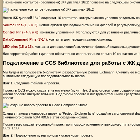
Назначение контактов (распиновка) ЖК дисплея 16х2 показано на следующем рисунк
Всего ЖК дисплей 16x2 содержит 16 контактов, которые можно условно разделить н
Source Pins (1, 2 и 3)
: используются для подачи питания на дисплей и регулировки у
Control Pins (4, 5 и 6)
: контакты управления. Используются для установки различны
Data/Command Pins (7-14)
: контакты для передачи данных/команд.
LED pins (15 и 16)
: контакты для включения/выключения фоновой подсветки дисплея
Для корректной работы дисплея обязательно использование только 10 контактов из 
Подключение в CCS библиотеки для работы с ЖК д
Мы будем использовать библиотеку, разработанную Dennis Eichmann. Скачать ее м
выполните следующую последовательность шагов.
Шаг 1
. Создание файлов и проекта.
Проект в CCS можно создать из его меню (пункт file). В диалоговом окне создания прое
имени проекта введите hd44780. Под типом проекта и инструментальными средствами (
проект.
Слева в панели эксплорера проекта (Project Explorer lane) создайте заголовочный фа
скачанного файла hd44780.h в этот созданный файл.
После этого создайте основной проект при помощи изменения выходного типа (output
CCS_LCD.
Шаг 2
. Подключение путей поиска к основному проекту.