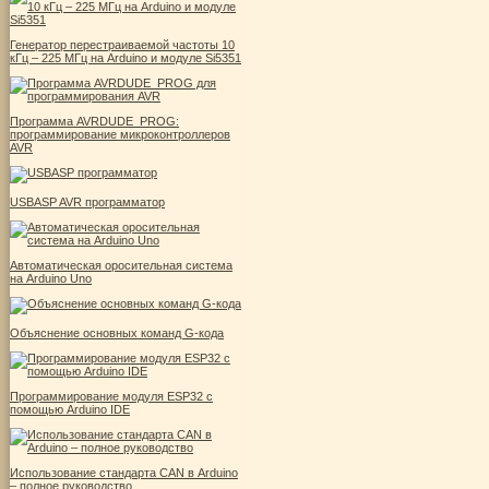
Генератор перестраиваемой частоты 10
кГц – 225 МГц на Arduino и модуле Si5351
Программа AVRDUDE_PROG:
программирование микроконтроллеров
AVR
USBASP AVR программатор
Автоматическая оросительная система
на Arduino Uno
Объяснение основных команд G-кода
Программирование модуля ESP32 с
помощью Arduino IDE
Использование стандарта CAN в Arduino
– полное руководство