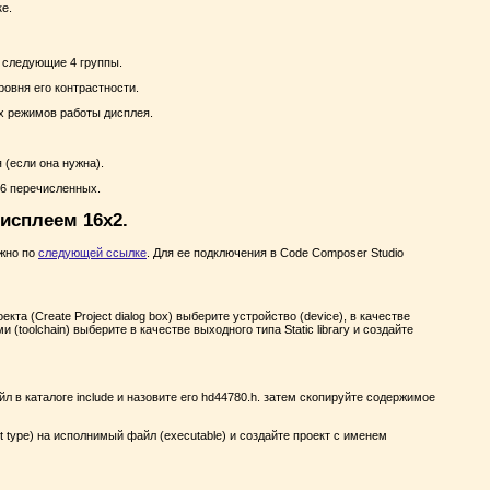
е.
а следующие 4 группы.
ровня его контрастности.
х режимов работы дисплея.
 (если она нужна).
16 перечисленных.
исплеем 16х2.
ожно по
следующей ссылке
. Для ее подключения в Code Composer Studio
кта (Create Project dialog box) выберите устройство (device), в качестве
toolchain) выберите в качестве выходного типа Static library и создайте
йл в каталоге include и назовите его hd44780.h. затем скопируйте содержимое
 type) на исполнимый файл (executable) и создайте проект с именем