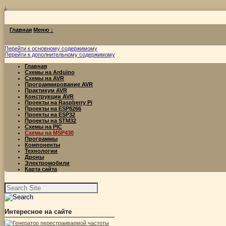
↓
Главная
Меню ↓
Перейти к основному содержимому
Перейти к дополнительному содержимому
Главная
Схемы на Arduino
Схемы на AVR
Программирование AVR
Практикум AVR
Конструкции AVR
Проекты на Raspberry Pi
Проекты на ESP8266
Проекты на ESP32
Проекты на STM32
Схемы на PIC
Схемы на MSP430
Программы
Компоненты
Технологии
Дроны
Электромобили
Карта сайта
Найти:
Интересное на сайте