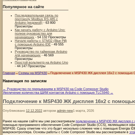
Популярное на сайте
Последовательная связь по
протоколу Modbus RS-485 с
Arduino (ведомой)
- 63 800
Просмотры
Как начать работу с Arduino Uno:
полное руководство для
начинающих
- 54 132 Просмотры
Начало работы с STM32 (Blue Pill)
с помощью Arduino IDE
- 49 555
Просмотры
Руководство по таймерам Arduino
для начинающих
- 46 569
Просмотры
Простой вольтметр на Arduino Uno
- 44 147 Просмотры
Главная
→
Схемы на MSP430
→
Подключение к MSP430 ЖК дисплея 16х2 с помощью C
Навигация по записям
←
Руководство по прерываниям в MSP430 на Code Composer Studio
Увеличение количества ШИМ контактов Arduino с помощью TLC5940
→
Подключение к MSP430 ЖК дисплея 16х2 с помощью
Опубликовано
12.12.2022
автором
admin-new
1 марта, 2026
Ранее на нашем сайте мы уже рассматривали
подключение к MSP430 ЖК дисплея с 
помощью программного обеспечения Code Composer Studio (CCS), являющимся оф
MSP430. Сразу отметим что это будет несколько сложнее чем с помощью Energia ID
микроконтроллера. Основы работы с Code Composer Studio мы рассматривали в
это