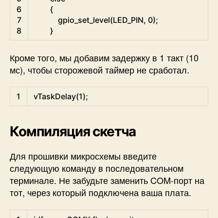
6
{
7
gpio_set_level
(
LED_PIN
,
0
)
;
8
}
Кроме того, мы добавим задержку в 1 такт (10
мс), чтобы сторожевой таймер не сработал.
C
1
vTaskDelay
(
1
)
;
Компиляция скетча
Для прошивки микросхемы введите
следующую команду в последовательном
терминале. Не забудьте заменить COM-порт на
тот, через который подключена ваша плата.
Shell