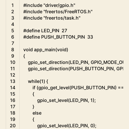
C
1
#include "driver/gpio.h"
2
#include "freertos/FreeRTOS.h"
3
#include "freertos/task.h"
4
5
#define LED_PIN  27
6
#define PUSH_BUTTON_PIN  33
7
8
void
app_main
(
void
)
9
{
10
gpio_set_direction
(
LED_PIN
,
GPIO_MODE_OU
11
gpio_set_direction
(
PUSH_BUTTON_PIN
,
GPIO
12
13
while
(
1
)
{
14
if
(
gpio_get_level
(
PUSH_BUTTON_PIN
)
==
1
15
{
16
gpio_set_level
(
LED_PIN
,
1
)
;
17
}
18
else
19
{
20
gpio_set_level
(
LED_PIN
,
0
)
;