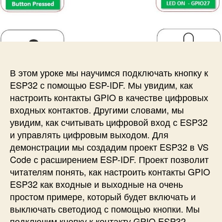
и
а
п
с
п
и
и
и
с
П
с
и
о
и
д
к
В этом уроке мы научимся подключать кнопку к
л
ESP32 с помощью ESP-IDF. Мы увидим, как
ю
настроить контакты GPIO в качестве цифровых
ч
входных контактов. Другими словами, мы
е
увидим, как считывать цифровой вход с ESP32
н
и управлять цифровым выходом. Для
и
е
демонстрации мы создадим проект ESP32 в VS
к
Code с расширением ESP-IDF. Проект позволит
н
читателям понять, как настроить контакты GPIO
о
ESP32 как входные и выходные на очень
п
простом примере, который будет включать и
к
выключать светодиод с помощью кнопки. Мы
и
подключим кнопку к контакту GPIO ESP32,
к