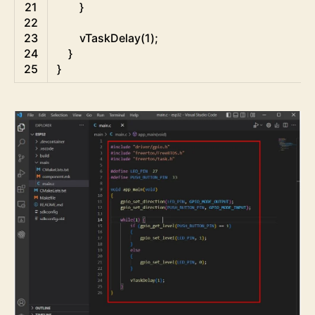
21
}
22
23
vTaskDelay
(
1
)
;
24
}
25
}