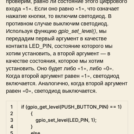
проверим, равно ли состояние этого цифрового
входа «1». Если оно равно «1», что означает
нажатие кнопки, то включим светодиод. В
противном случае выключим светодиод.
Используя функцию
, мы
gpio_set_level()
передадим первый аргумент в качестве
контакта LED_PIN, состояние которого мы
хотим установить, а второй аргумент — в
качестве состояния, которое мы хотим
установить. Оно будет либо «1», либо «0».
Когда второй аргумент равен «1», светодиод
включается. Аналогично, когда второй аргумент
равен «0», светодиод выключается.
C
1
if
(
gpio_get_level
(
PUSH_BUTTON_PIN
)
==
1
)
2
{
3
gpio_set_level
(
LED_PIN
,
1
)
;
4
}
5
else