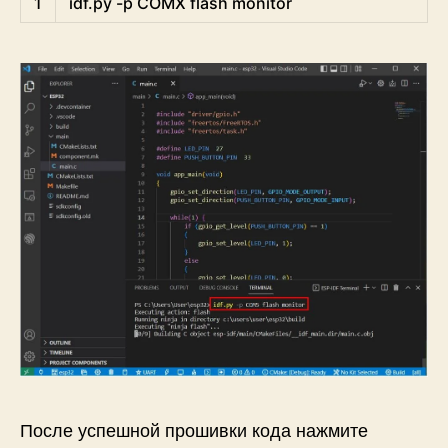
1
idf
.py
-
p
COMX 
flash 
monitor
После успешной прошивки кода нажмите