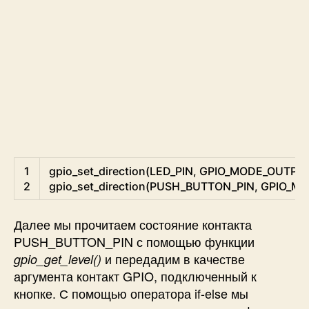
C
1
gpio_set_direction
(
LED_PIN
,
GPIO_MODE_OUTPU
2
gpio_set_direction
(
PUSH_BUTTON_PIN
,
GPIO_MO
Далее мы прочитаем состояние контакта
PUSH_BUTTON_PIN с помощью функции
и передадим в качестве
gpio_get_level()
аргумента контакт GPIO, подключенный к
кнопке. С помощью оператора if-else мы