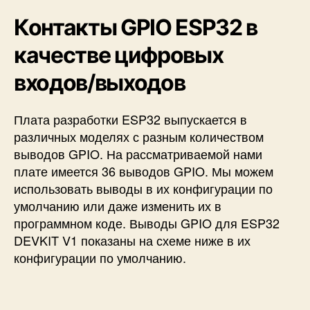
E
Контакты GPIO ESP32 в
S
P
качестве цифровых
-
I
входов/выходов
D
F
Плата разработки ESP32 выпускается в
различных моделях с разным количеством
выводов GPIO. На рассматриваемой нами
плате имеется 36 выводов GPIO. Мы можем
использовать выводы в их конфигурации по
умолчанию или даже изменить их в
программном коде. Выводы GPIO для ESP32
DEVKIT V1 показаны на схеме ниже в их
конфигурации по умолчанию.