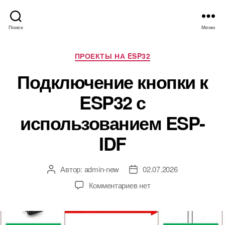
Поиск
Меню
Р
ПРОЕКТЫ НА ESP32
у
Подключение кнопки к
б
р
ESP32 с
и
к
использованием ESP-
и
IDF
Автор:
admin-new
02.07.2026
А
Д
в
а
к
Комментариев
нет
т
т
з
о
а
а
р
з
п
з
а