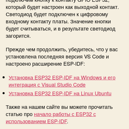
который будет настроен как выходной контакт.
E
S
Светодиод будет подключен к цифровому
P
входному контакту платы. Значение кнопки
3
будет считываться, и в результате светодиод
2
загорится.
с
и
Прежде чем продолжить, убедитесь, что у вас
с
установлена ​​последняя версия VS Code и
п
настроено расширение ESP-IDF:
о
л
ь
Установка ESP32 ESP-IDF на Windows и его
з
интеграция с Visual Studio Code
о
Установка ESP32 ESP-IDF на Linux Ubuntu
в
а
Также на нашем сайте вы можете прочитать
н
статью про
начало работы с ESP32 с
и
е
использованием ESP-IDF
.
м