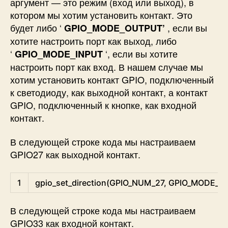
аргумент — это режим (вход или выход), в
котором мы хотим установить контакт. Это
будет либо ‘
, если вы
GPIO_MODE_OUTPUT’
хотите настроить порт как выход, либо
‘
‘, если вы хотите
GPIO_MODE_INPUT
настроить порт как вход. В нашем случае мы
хотим установить контакт GPIO, подключенный
к светодиоду, как выходной контакт, а контакт
GPIO, подключенный к кнопке, как входной
контакт.
В следующей строке кода мы настраиваем
GPIO27 как выходной контакт.
C
1
gpio_set_direction
(
GPIO_NUM_27
,
GPIO_MODE_O
В следующей строке кода мы настраиваем
GPIO33 как входной контакт.