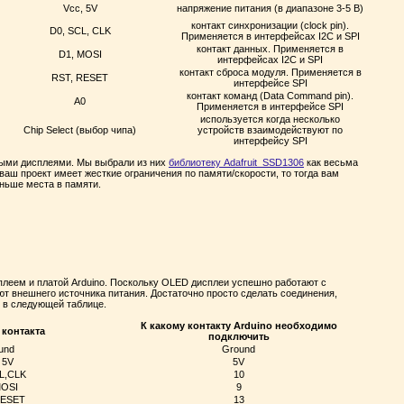
Vcc, 5V
напряжение питания (в диапазоне 3-5 В)
контакт синхронизации (clock pin).
D0, SCL, CLK
Применяется в интерфейсах I2C и SPI
контакт данных. Применяется в
D1, MOSI
интерфейсах I2C и SPI
контакт сброса модуля. Применяется в
RST, RESET
интерфейсе SPI
контакт команд (Data Command pin).
A0
Применяется в интерфейсе SPI
используется когда несколько
Chip Select (выбор чипа)
устройств взаимодействуют по
интерфейсу SPI
ными дисплеями. Мы выбрали из них
библиотеку Adafruit_SSD1306
как весьма
аш проект имеет жесткие ограничения по памяти/скорости, то тогда вам
ньше места в памяти.
плеем и платой Arduino. Поскольку OLED дисплеи успешно работают с
ют внешнего источника питания. Достаточно просто сделать соединения,
 в следующей таблице.
К какому контакту Arduino необходимо
контакта
подключить
und
Ground
 5V
5V
L,CLK
10
MOSI
9
RESET
13