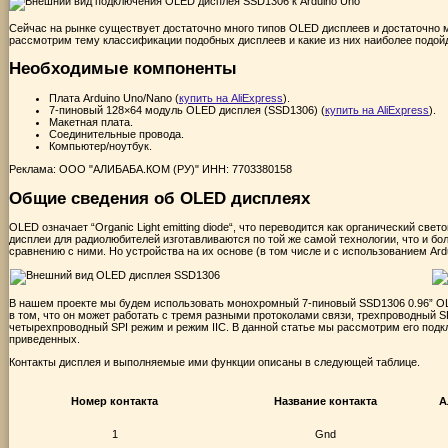
Сейчас на рынке существует достаточно много типов OLED дисплеев и достаточно мн
рассмотрим тему классификации подобных дисплеев и какие из них наиболее подойд
Необходимые компоненты
Плата Arduino Uno/Nano (
купить на AliExpress
).
7-пиновый 128×64 модуль OLED дисплея (SSD1306) (
купить на AliExpress
).
Макетная плата.
Соединительные провода.
Компьютер/ноутбук.
Реклама: ООО "АЛИБАБА.КОМ (РУ)" ИНН: 7703380158
Общие сведения об OLED дисплеях
OLED означает “Organic Light emitting diode“, что переводится как органический св
дисплеи для радиолюбителей изготавливаются по той же самой технологии, что и б
сравнению с ними. Но устройства на их основе (в том числе и с использованием Ar
В нашем проекте мы будем использовать монохромный 7-пиновый SSD1306 0.96” OL
в том, что он может работать с тремя разными протоколами связи, трехпроводный SPI
четырехпроводный SPI режим и режим IIC. В данной статье мы рассмотрим его под
приведенных.
Контакты дисплея и выполняемые ими функции описаны в следующей таблице.
Номер контакта
Название контакта
А
1
Gnd