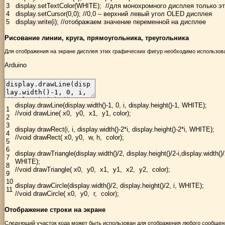
3
display
.
setTextColor
(
WHITE
)
;
//для монохромного дисплея только эт
4
display
.
setCursor
(
0
,
0
)
;
//0,0 – верхний левый угол OLED дисплея
5
display
.
write
(
i
)
;
//отображаем значение переменной на дисплее
Рисование линии, круга, прямоугольника, треугольника
Для отображения на экране дисплея этих графических фигур необходимо использов
Arduino
display
.
drawLine
(
display
.
width
(
)
-
1
,
0
,
i
,
display
.
height
(
)
-
1
,
WHITE
)
;
1
//void drawLine( x0, y0, x1, y1, color);
2
3
display
.
drawRect
(
i
,
i
,
display
.
width
(
)
-
2
*
i
,
display
.
height
(
)
-
2
*
i
,
WHITE
)
;
4
//void drawRect( x0, y0, w, h, color);
5
6
display
.
drawTriangle
(
display
.
width
(
)
/
2
,
display
.
height
(
)
/
2
-
i
,
display
.
width
(
)
/
7
WHITE
)
;
8
//void drawTriangle( x0, y0, x1, y1, x2, y2, color);
9
10
display
.
drawCircle
(
display
.
width
(
)
/
2
,
display
.
height
(
)
/
2
,
i
,
WHITE
)
;
11
//void drawCircle( x0, y0, r, color);
Отображение строки на экране
Следующий участок кода может быть использован для отображения любого сообщени