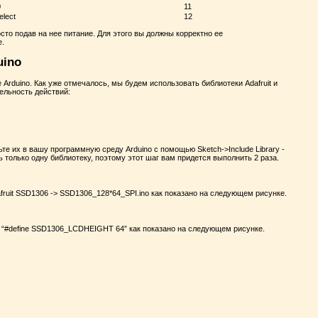
0
11
elect
12
то подав на нее питание. Для этого вы должны корректно ее
е.
uino
rduino. Как уже отмечалось, мы будем использовать библиотеки Adafruit и
льность действий:
те их в вашу программную среду Arduino с помощью Sketch->Include Library -
ть только одну библиотеку, поэтому этот шаг вам придется выполнить 2 раза.
fruit SSD1306 -> SSD1306_128*64_SPI.ino как показано на следующем рисунке.
ку “#define SSD1306_LCDHEIGHT 64” как показано на следующем рисунке.