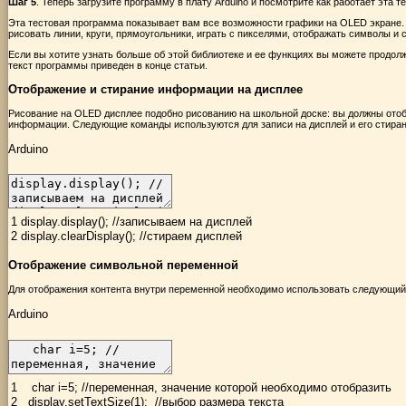
Шаг 5
. Теперь загрузите программу в плату Arduino и посмотрите как работает эта 
Эта тестовая программа показывает вам все возможности графики на OLED экране. 
рисовать линии, круги, прямоугольники, играть с пикселями, отображать символы и
Если вы хотите узнать больше об этой библиотеке и ее функциях вы можете продо
текст программы приведен в конце статьи.
Отображение и стирание информации на дисплее
Рисование на OLED дисплее подобно рисованию на школьной доске: вы должны ото
информации. Следующие команды используются для записи на дисплей и его стиран
Arduino
1
display
.
display
(
)
;
//записываем на дисплей
2
display
.
clearDisplay
(
)
;
//стираем дисплей
Отображение символьной переменной
Для отображения контента внутри переменной необходимо использовать следующий 
Arduino
1
char
i
=
5
;
//переменная, значение которой необходимо отобразить
2
display
.
setTextSize
(
1
)
;
//выбор размера текста