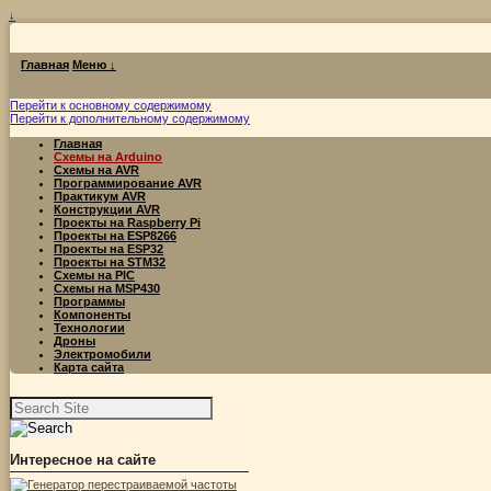
↓
Главная
Меню ↓
Перейти к основному содержимому
Перейти к дополнительному содержимому
Главная
Схемы на Arduino
Схемы на AVR
Программирование AVR
Практикум AVR
Конструкции AVR
Проекты на Raspberry Pi
Проекты на ESP8266
Проекты на ESP32
Проекты на STM32
Схемы на PIC
Схемы на MSP430
Программы
Компоненты
Технологии
Дроны
Электромобили
Карта сайта
Найти:
Интересное на сайте