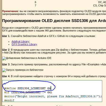
6
DC, A
7
CS, Chip S
Примечание
: вы не сможете визуализировать фоновую подсветку OLED модуля прос
запрограммировать чтобы иметь возможность замечать изменения на OLED диспле
Программирование OLED дисплея SSD1306 для Ard
Когда все соединения с OLED дисплеем сделаны можно начинать программирование A
GFX для взаимодействия с нашим ЖК дисплеем. Выполните следующую последовате
Шаг 1
. Скачайте библиотеки Adafruit и GFX с Github по следующим ссылкам:
Adafruit Library
;
GFX Graphics Library
.
Шаг 2
. В предыдущем шаге вы скачали два Zip файла с библиотеками. Теперь добавь
> Add Zip library как показано на следующем рисунке. За один раз вы можете добави
Шаг 3
. Запустите пример программы, расположенный по адресу File->Examples->Ada
Шаг 4
. В этой программе найдите строчку с номером 64 и перед ней добавьте стро