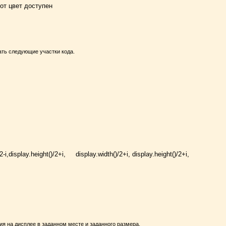
от цвет доступен
ать следующие участки кода.
2
-
i
,
display
.
height
(
)
/
2
+
i
,
display
.
width
(
)
/
2
+
i
,
display
.
height
(
)
/
2
+
i
,
я на дисплее в заданном месте и заданного размера.