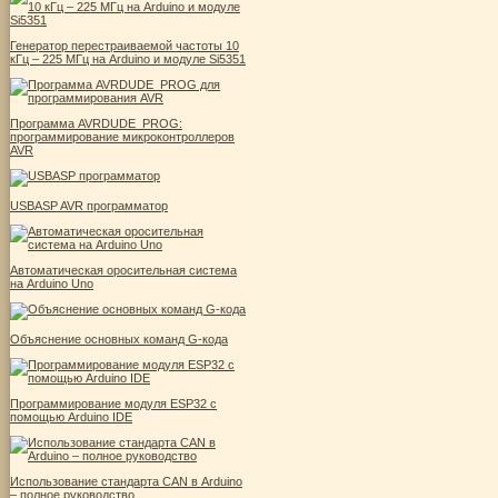
Генератор перестраиваемой частоты 10
кГц – 225 МГц на Arduino и модуле Si5351
Программа AVRDUDE_PROG:
программирование микроконтроллеров
AVR
USBASP AVR программатор
Автоматическая оросительная система
на Arduino Uno
Объяснение основных команд G-кода
Программирование модуля ESP32 с
помощью Arduino IDE
Использование стандарта CAN в Arduino
– полное руководство