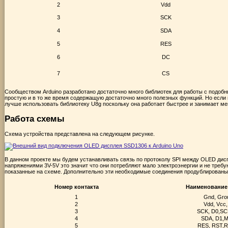
2
Vdd
3
SCK
4
SDA
5
RES
6
DC
7
CS
Сообществом Arduino разработано достаточно много библиотек для работы с подоб
простую и в то же время содержащую достаточно много полезных функций. Но если в
лучше использовать библиотеку U8g поскольку она работает быстрее и занимает ме
Работа схемы
Схема устройства представлена на следующем рисунке.
В данном проекте мы будем устанавливать связь по протоколу SPI между OLED дис
напряжениями 3V-5V это значит что они потребляют мало электроэнергии и не требу
показанные на схеме. Дополнительно эти необходимые соединения продублированы
Номер контакта
Наименование 
1
Gnd, Gro
2
Vdd, Vcc,
3
SCK, D0,SC
4
SDA, D1,
5
RES, RST,