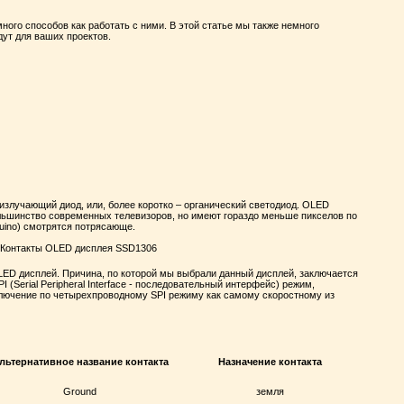
ого способов как работать с ними. В этой статье мы также немного
ут для ваших проектов.
етоизлучающий диод, или, более коротко – органический светодиод. OLED
ольшинство современных телевизоров, но имеют гораздо меньше пикселов по
duino) смотрятся потрясающе.
ED дисплей. Причина, по которой мы выбрали данный дисплей, заключается
 (Serial Peripheral Interface - последовательный интерфейс) режим,
ключение по четырехпроводному SPI режиму как самому скоростному из
льтернативное название контакта
Назначение контакта
Ground
земля