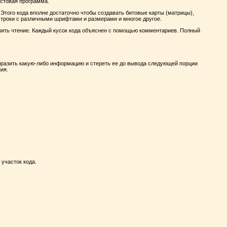
тестовая программа.
Этого кода вполне достаточно чтобы создавать битовые карты (матрицы),
 строки с различными шрифтами и размерами и многое другое.
лжить чтение. Каждый кусок кода объяснен с помощью комментариев. Полный
бразить какую-либо информацию и стереть ее до вывода следующей порции
ия.
участок кода.