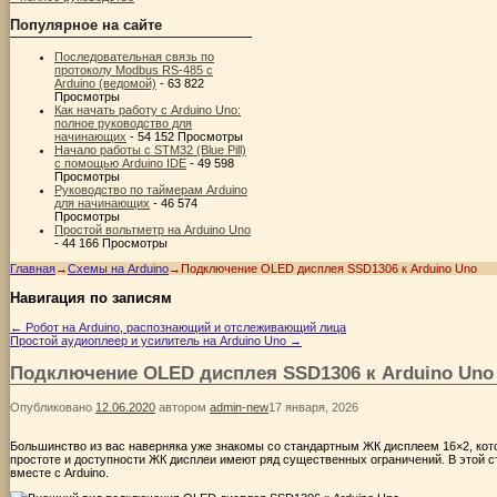
Популярное на сайте
Последовательная связь по
протоколу Modbus RS-485 с
Arduino (ведомой)
- 63 822
Просмотры
Как начать работу с Arduino Uno:
полное руководство для
начинающих
- 54 152 Просмотры
Начало работы с STM32 (Blue Pill)
с помощью Arduino IDE
- 49 598
Просмотры
Руководство по таймерам Arduino
для начинающих
- 46 574
Просмотры
Простой вольтметр на Arduino Uno
- 44 166 Просмотры
Главная
→
Схемы на Arduino
→
Подключение OLED дисплея SSD1306 к Arduino Uno
Навигация по записям
←
Робот на Arduino, распознающий и отслеживающий лица
Простой аудиоплеер и усилитель на Arduino Uno
→
Подключение OLED дисплея SSD1306 к Arduino Uno
Опубликовано
12.06.2020
автором
admin-new
17 января, 2026
Большинство из вас наверняка уже знакомы со стандартным ЖК дисплеем 16×2, кот
простоте и доступности ЖК дисплеи имеют ряд существенных ограничений. В этой 
вместе с Arduino.