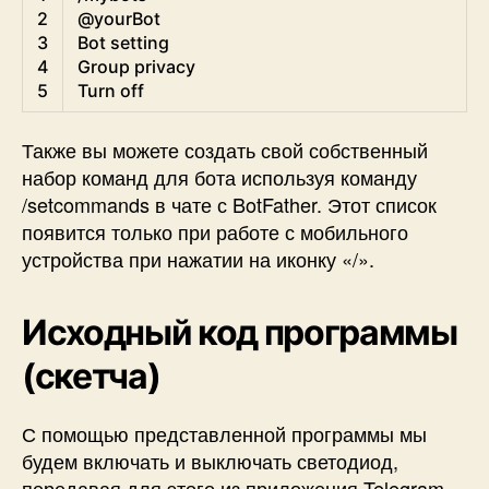
2
@
yourBot
3
Bot 
setting
4
Group 
privacy
5
Turn 
off
Также вы можете создать свой собственный
набор команд для бота используя команду
/setcommands в чате с BotFather. Этот список
появится только при работе с мобильного
устройства при нажатии на иконку «/».
Исходный код программы
(скетча)
С помощью представленной программы мы
будем включать и выключать светодиод,
передавая для этого из приложения Telegram