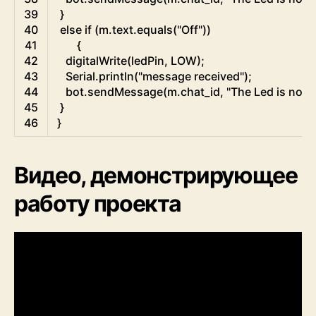
39
}
40
else
if
(
m
.
text
.
equals
(
"Off"
)
)
41
{
42
digitalWrite
(
ledPin
,
LOW
)
;
43
Serial
.
println
(
"message received"
)
;
44
bot
.
sendMessage
(
m
.
chat_id
,
"The Led is now
45
}
46
}
Видео, демонстрирующее
работу проекта