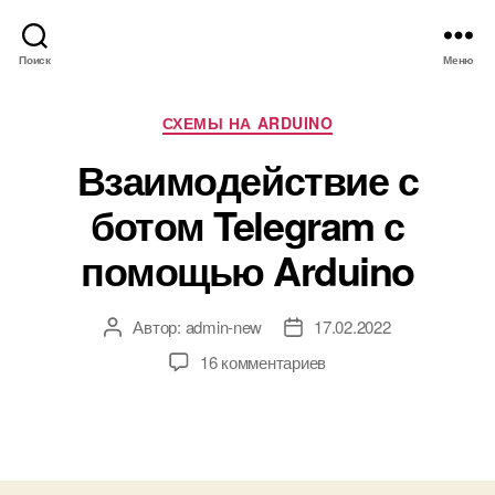
Поиск
Меню
Р
СХЕМЫ НА ARDUINO
у
Взаимодействие с
б
р
ботом Telegram с
и
к
помощью Arduino
и
Автор:
admin-new
17.02.2022
А
Д
в
а
к
16 комментариев
т
т
з
о
а
а
р
з
п
з
а
и
а
п
с