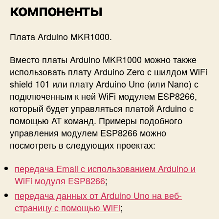
компоненты
i
n
o
Плата Arduino MKR1000
.
Вместо платы Arduino MKR1000 можно также
использовать плату Arduino Zero с шилдом WiFi
shield 101 или плату Arduino Uno (или Nano) с
подключенным к ней WiFi модулем ESP8266,
который будет управляться платой Arduino с
помощью AT команд. Примеры подобного
управления модулем ESP8266 можно
посмотреть в следующих проектах:
передача Email с использованием Arduino и
WiFi модуля ESP8266
;
передача данных от Arduino Uno на веб-
страницу с помощью WiFi
;