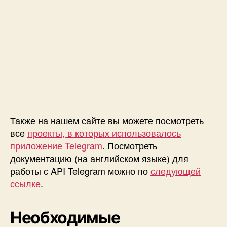
м
T
e
l
e
g
r
a
m
с
п
Также на нашем сайте вы можете посмотреть
о
все
проекты, в которых использовалось
м
приложение Telegram
. Посмотреть
о
документацию (на английском языке) для
щ
ь
работы с API Telegram можно по
следующей
ю
ссылке
.
A
r
d
Необходимые
u