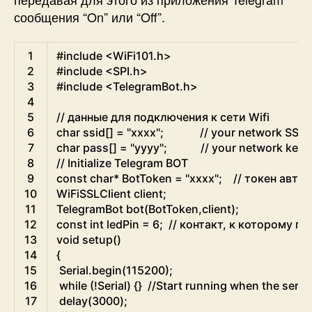
сообщения “On” или “Off”.
Arduino
1
#include <WiFi101.h> 
2
#include <SPI.h>  
3
#include <TelegramBot.h>  
4
5
// данные для подключения к сети Wifi  
6
char
ssid
[
]
=
"xxxx"
;
// your network SSID
7
char
pass
[
]
=
"yyyy"
;
// your network key 
8
// Initialize Telegram BOT  
9
const
char
*
BotToken
=
"xxxx"
;
// токен авто
10
WiFiSSLClient
client
;
11
TelegramBot
bot
(
BotToken
,
client
)
;
12
const
int
ledPin
=
6
;
// контакт, к которому п
13
void
setup
(
)
14
{
15
Serial
.
begin
(
115200
)
;
16
while
(
!
Serial
)
{
}
//Start running when the serial
17
delay
(
3000
)
;