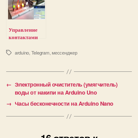
ESP8266
для передачи
файлов и
сообщений
Управление
контактами
Raspberry Pi из
приложения
arduino
,
Telegram
,
мессенджер
М
е
Telegram
т
к
и
←
Электронный очиститель (умягчитель)
воды от накипи на Arduino Uno
→
Часы бесконечности на Arduino Nano