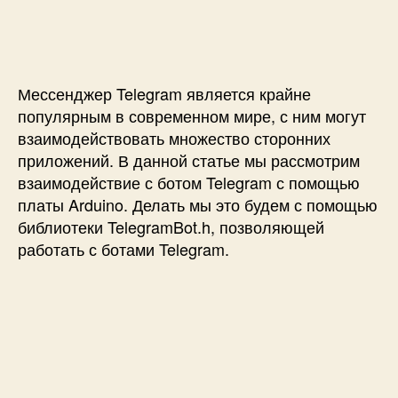
п
и
и
и
с
В
с
и
з
и
а
и
Мессенджер Telegram является крайне
м
популярным в современном мире, с ним могут
о
взаимодействовать множество сторонних
д
приложений. В данной статье мы рассмотрим
е
взаимодействие с ботом Telegram с помощью
й
платы Arduino. Делать мы это будем с помощью
с
т
библиотеки TelegramBot.h, позволяющей
в
работать с ботами Telegram.
и
е
с
б
о
т
о