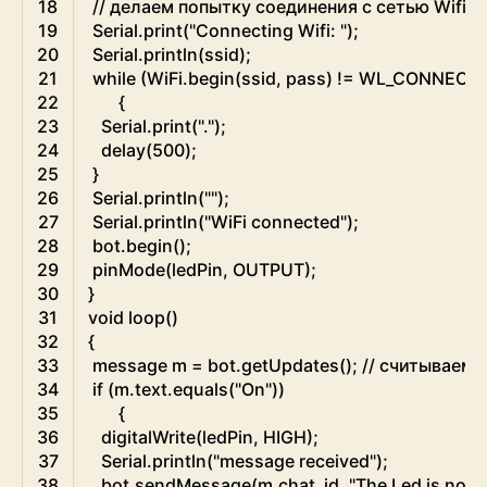
18
// делаем попытку соединения с сетью Wifi:  
19
Serial
.
print
(
"Connecting Wifi: "
)
;
20
Serial
.
println
(
ssid
)
;
21
while
(
WiFi
.
begin
(
ssid
,
pass
)
!=
WL_CONNECT
22
{
23
Serial
.
print
(
"."
)
;
24
delay
(
500
)
;
25
}
26
Serial
.
println
(
""
)
;
27
Serial
.
println
(
"WiFi connected"
)
;
28
bot
.
begin
(
)
;
29
pinMode
(
ledPin
,
OUTPUT
)
;
30
}
31
void
loop
(
)
32
{
33
message
m
=
bot
.
getUpdates
(
)
;
// считываем 
34
if
(
m
.
text
.
equals
(
"On"
)
)
35
{
36
digitalWrite
(
ledPin
,
HIGH
)
;
37
Serial
.
println
(
"message received"
)
;
38
bot
.
sendMessage
(
m
.
chat_id
,
"The Led is now