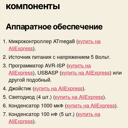
компоненты
Аппаратное обеспечение
Микроконтроллер ATmega8 (
купить на
AliExpress
).
Источник питания с напряжением 5 Вольт.
Программатор AVR-ISP (
купить на
AliExpress
), USBASP (
купить на AliExpress
) или
другой подобный.
Джойстик (
купить на AliExpress
).
Светодиод (4 шт.) (
купить на AliExpress
).
Конденсатор 1000 мкФ (
купить на AliExpress
).
Конденсатор 100 нФ (5 шт.) (
купить на
AliExpress
).