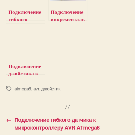
Подключение
Подключение
гибкого
инкременталь
датчика к
ного энкодера
микроконтрол
к
леру AVR
микроконтрол
ATmega8
леру AVR
ATmega8
Подключение
джойстика к
микроконтрол
леру PIC
atmega8
,
avr
,
джойстик
М
е
т
к
и
←
Подключение гибкого датчика к
микроконтроллеру AVR ATmega8