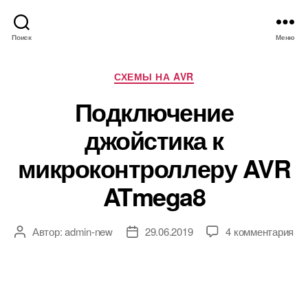
Поиск
Меню
Р
СХЕМЫ НА AVR
у
Подключение
б
р
джойстика к
и
к
микроконтроллеру AVR
и
ATmega8
к
Автор:
admin-new
29.06.2019
4 комментария
А
Д
з
в
а
а
т
т
п
о
а
и
р
з
с
з
а