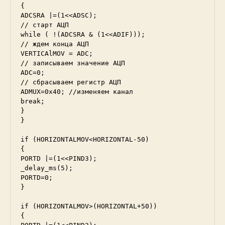
{

ADCSRA |=(1<<ADSC);

// старт АЦП

while ( !(ADCSRA & (1<<ADIF)));

// ждем конца АЦП

VERTICAlMOV = ADC;

// записываем значение АЦП

ADC=0;

// сбрасываем регистр АЦП

ADMUX=0x40; //изменяем канал

break;

}

}

if (HORIZONTALMOV<HORIZONTAL-50)

{

PORTD |=(1<<PIND3);

_delay_ms(5);

PORTD=0;

}

if (HORIZONTALMOV>(HORIZONTAL+50))

{
