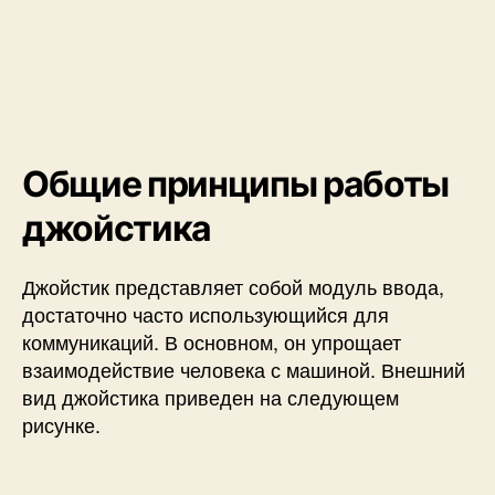
а
к
м
и
к
р
о
Общие принципы работы
к
о
джойстика
н
т
р
Джойстик представляет собой модуль ввода,
о
достаточно часто использующийся для
л
коммуникаций. В основном, он упрощает
л
взаимодействие человека с машиной. Внешний
е
вид джойстика приведен на следующем
р
рисунке.
у
A
V