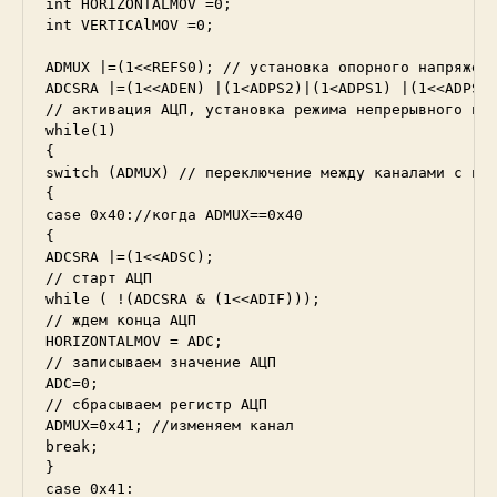
int HORIZONTALMOV =0;

int VERTICAlMOV =0;

ADMUX |=(1<<REFS0); // установка опорного напряжени
ADCSRA |=(1<<ADEN) |(1<ADPS2)|(1<ADPS1) |(1<<ADPS0)
// активация АЦП, установка режима непрерывного пре
while(1)

{

switch (ADMUX) // переключение между каналами с пом
{

case 0x40://когда ADMUX==0x40

{

ADCSRA |=(1<<ADSC);

// старт АЦП

while ( !(ADCSRA & (1<<ADIF)));

// ждем конца АЦП

HORIZONTALMOV = ADC;

// записываем значение АЦП

ADC=0;

// сбрасываем регистр АЦП

ADMUX=0x41; //изменяем канал

break;

}

case 0x41:
