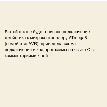
и
а
п
П
п
и
о
и
с
д
с
и
к
и
В этой статье будет описано подключение
л
ю
джойстика к микроконтроллеру ATmega8
ч
(семейство AVR), приведена схема
е
подключения и код программы на языке C с
н
комментариями к ней.
и
е
д
ж
о
й
с
т
и
к