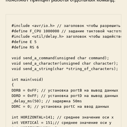
#include <avr/io.h> // заголовок чтобы разрешить ко
#define F_CPU 1000000 // задание тактовой частоты м
#include <util/delay.h> заголовок чтобы задействова
#define E 5

#define RS 6

void send_a_command(unsigned char command);

void send_a_character(unsigned char character);

void send_a_string(char *string_of_characters);

int main(void)

{

DDRB = 0xFF; // установка portB на вывод данных

DDRD = 0xFF; // установка portD на вывод данных

_delay_ms(50); // задержка 50ms

DDRC = 0; // установка portС на ввод данных

int HORIZONTAL=141; // среднее значение оси x

int VERTICAl = 151;// среднее значение оси y
