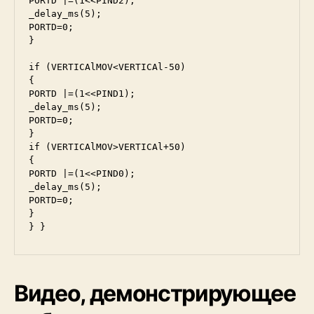
PORTD |=(1<<PIND2);

_delay_ms(5);

PORTD=0;

}

if (VERTICAlMOV<VERTICAl-50)

{

PORTD |=(1<<PIND1);

_delay_ms(5);

PORTD=0;

}

if (VERTICAlMOV>VERTICAl+50)

{

PORTD |=(1<<PIND0);

_delay_ms(5);

PORTD=0;

}

} }
Видео, демонстрирующее