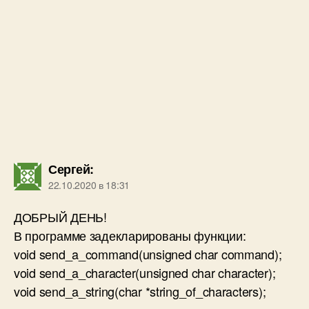
Сергей
:
22.10.2020 в 18:31
ДОБРЫЙ ДЕНЬ!
В программе задекларированы функции:
void send_a_command(unsigned char command);
void send_a_character(unsigned char character);
void send_a_string(char *string_of_characters);