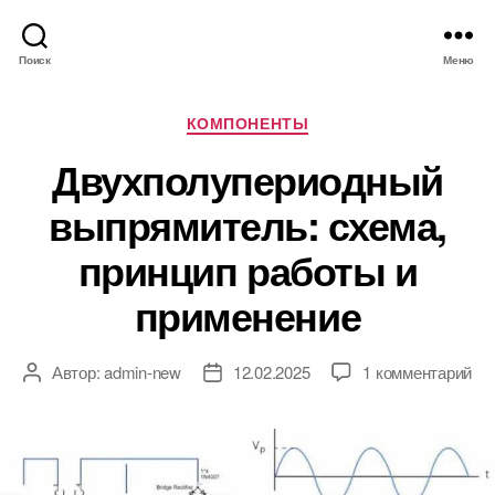
Поиск
Меню
Р
КОМПОНЕНТЫ
у
Двухполупериодный
б
р
выпрямитель: схема,
и
к
принцип работы и
и
применение
к
Автор:
admin-new
12.02.2025
1 комментарий
А
Д
з
в
а
а
т
т
п
о
а
и
р
з
с
з
а