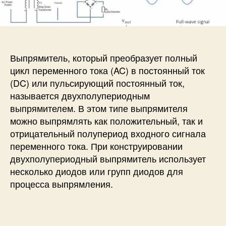
и
а
п
Д
п
и
в
и
с
у
с
и
х
и
Выпрямитель, который преобразует полный
п
цикл переменного тока (AC) в постоянный ток
о
(DC) или пульсирующий постоянный ток,
л
называется двухполупериодным
у
выпрямителем. В этом типе выпрямителя
п
можно выпрямлять как положительный, так и
е
р
отрицательный полупериод входного сигнала
и
переменного тока. При конструировании
о
двухполупериодный выпрямитель использует
д
несколько диодов или групп диодов для
н
процесса выпрямления.
ы
й
в
ы