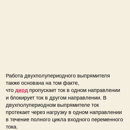
п
р
я
м
и
т
е
л
ь
:
с
х
Работа двухполупериодного выпрямителя
е
также основана на том факте,
м
что
пропускает ток в одном направлении
диод
а
и блокирует ток в другом направлении. В
,
двухполупериодном выпрямителе ток
п
протекает через нагрузку в одном направлении
р
и
в течение полного цикла входного переменного
н
тока.