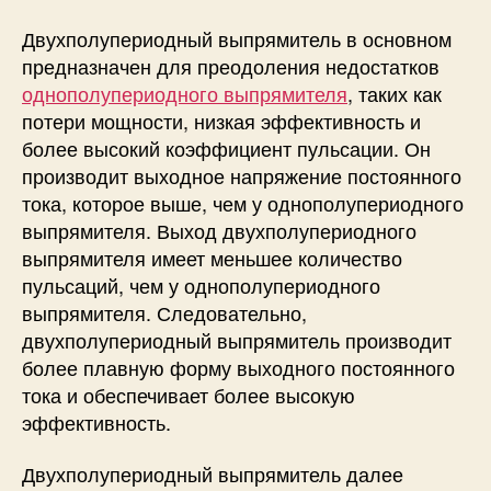
ц
и
Двухполупериодный выпрямитель в основном
п
предназначен для преодоления недостатков
р
однополупериодного выпрямителя
, таких как
а
потери мощности, низкая эффективность и
б
более высокий коэффициент пульсации. Он
о
т
производит выходное напряжение постоянного
ы
тока, которое выше, чем у однополупериодного
и
выпрямителя. Выход двухполупериодного
п
выпрямителя имеет меньшее количество
р
пульсаций, чем у однополупериодного
и
выпрямителя. Следовательно,
м
двухполупериодный выпрямитель производит
е
более плавную форму выходного постоянного
н
е
тока и обеспечивает более высокую
н
эффективность.
и
е
Двухполупериодный выпрямитель далее