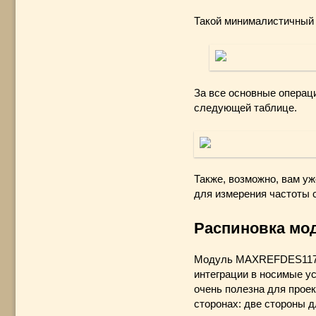
Такой минималистичный 
За все основные операц
следующей таблице.
Также, возможно, вам у
для измерения частоты 
Распиновка мо
Модуль MAXREFDES117 и
интеграции в носимые у
очень полезна для проек
сторонах: две стороны д