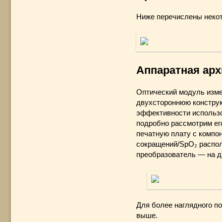
Ниже перечислены некот
Аппаратная ар
Оптический модуль изм
двухстороннюю конструк
эффективности использо
подробно рассмотрим ег
печатную плату с компо
сокращений/SpO₂ распол
преобразователь — на д
Для более наглядного п
выше.