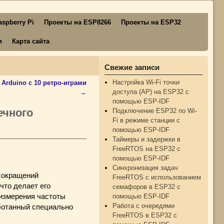
spberry Pi
Проекты на ESP8266
Проекты на ESP32
и
Карта сайта
Свежие записи
Настройка Wi-Fi точки
Arduino с 10 ретро-играми
доступа (AP) на ESP32 с
→
помощью ESP-IDF
ечного
Подключение ESP32 по Wi-
Fi в режиме станции с
помощью ESP-IDF
Таймеры и задержки в
FreeRTOS на ESP32 с
помощью ESP-IDF
Синхронизация задач
сокращений
FreeRTOS с использованием
что делает его
семафоров в ESP32 с
помощью ESP-IDF
 измерения частоты
Работа с очередями
ботанный специально
FreeRTOS в ESP32 с