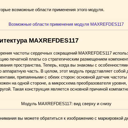
орые возможные области применения этого модуля.
хитектура
MAXREFDES117
ерения частоты сердечных сокращений MAXREFDES117 исполь
цию печатной платы со стратегическим размещением компонен
вания пространства. Теперь, когда вы знакомы с особенностям
о аппаратную часть. В целом, этот модуль представляет собой
нентами, припаянными с обеих сторон: основной датчик частоты
ожен на одной стороне, а микросхема преобразователя уровня,
ругой. Такая конструкция является основной причиной компактн
онимания вы можете обратиться к изображению с маркировкой д