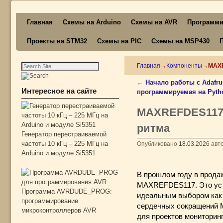
Перейти к основному содержимому
Перейти к дополнительному содержимому
Главная
Схемы на Arduino
Схемы на AVR
Программи
Проекты на STM32
Схемы на PIC
Схемы на MSP430
Главная
→
Компоненты
→
MAXR
←
Начало работы с Adafru
Навигация по записям
Интересное на сайте
программируемая на Pyth
MAXREFDES117:
ритма
Генератор перестраиваемой
частоты 10 кГц – 225 МГц на
Опубликовано
18.03.2026
авт
Arduino и модуле Si5351
В прошлом году в прода
MAXREFDES117.
Это ус
Программа AVRDUDE_PROG:
идеальным выбором как 
программирование
сердечных сокращений 
микроконтроллеров AVR
для проектов мониторин