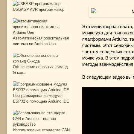
USBASP AVR программатор
Эта миниатюрная плата,
мочке уха для точного 
Автоматическая оросительная
платформами Arduino, та
система на Arduino Uno
системы.
Этот сенсорны
частоту сердечных сокр
мочке уха. В этом подр
методы взаимодействия 
Объяснение основных команд
G-кода
В следующем видео вы м
Программирование модуля
ESP32 с помощью Arduino IDE
Использование стандарта CAN