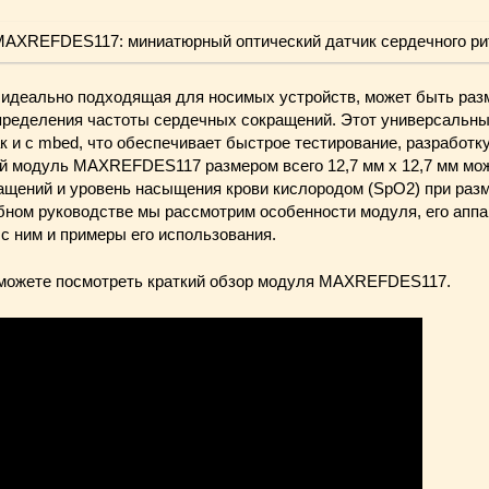
 идеально подходящая для носимых устройств, может быть раз
определения частоты сердечных сокращений. Этот универсальны
к и с mbed, что обеспечивает быстрое тестирование, разработк
й модуль MAXREFDES117 размером всего 12,7 мм x 12,7 мм мож
ащений и уровень насыщения крови кислородом (SpO2) при раз
обном руководстве мы рассмотрим особенности модуля, его аппа
с ним и примеры его использования.
ожете посмотреть краткий обзор модуля
MAXREFDES117.