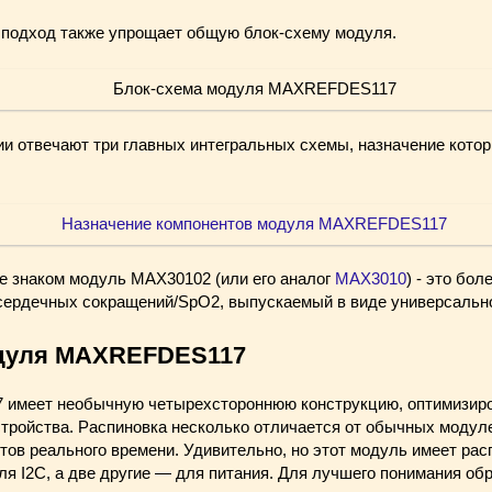
подход также упрощает общую блок-схему модуля.
ии отвечают три главных интегральных схемы, назначение котор
же знаком модуль MAX30102 (или его аналог
MAX3010
) - это бо
сердечных сокращений/SpO2, выпускаемый в виде универсально
дуля MAXREFDES117
меет необычную четырехстороннюю конструкцию, оптимизиро
стройства. Распиновка несколько отличается от обычных модуле
тов реального времени. Удивительно, но этот модуль имеет рас
ля I2C, а две другие — для питания. Для лучшего понимания об