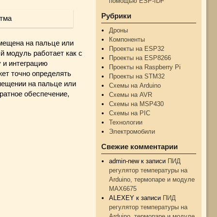
помощью ESP-IDF
Рубрики
Дроны
Компоненты
мещена на пальце или
Проекты на ESP32
й модуль работает как с
Проекты на ESP8266
у и интеграцию
Проекты на Raspberry Pi
ет точно определять
Проекты на STM32
мещении на пальце или
Схемы на Arduino
ратное обеспечение,
Схемы на AVR
Схемы на MSP430
Схемы на PIC
Технологии
Электромобили
Свежие комментарии
admin-new
к записи
ПИД
регулятор температуры на
Arduino, термопаре и модуле
MAX6675
ALEXEY
к записи
ПИД
регулятор температуры на
Arduino, термопаре и модуле