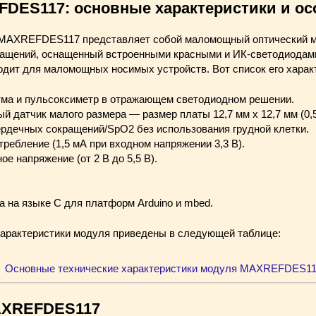
DES117: основные характеристики и ос
 MAXREFDES117 представляет собой маломощный оптический м
ащений, оснащенный встроенными красными и ИК-светодиодами
одит для маломощных носимых устройств. Вот список его харак
тма и пульсоксиметр в отражающем светодиодном решении.
й датчик малого размера — размер платы 12,7 мм x 12,7 мм (0,5
рдечных сокращений/SpO2 без использования грудной клетки.
ребление (1,5 мА при входном напряжении 3,3 В).
е напряжение (от 2 В до 5,5 В).
.
а на языке C для платформ Arduino и mbed.
арактеристики модуля приведены в следующей таблице:
AXREFDES117