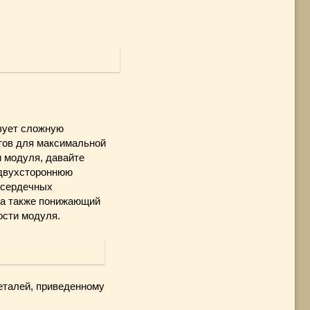
зует сложную
тов для максимальной
и модуля, давайте
 двухстороннюю
 сердечных
 а также понижающий
ости модуля.
еталей, приведенному