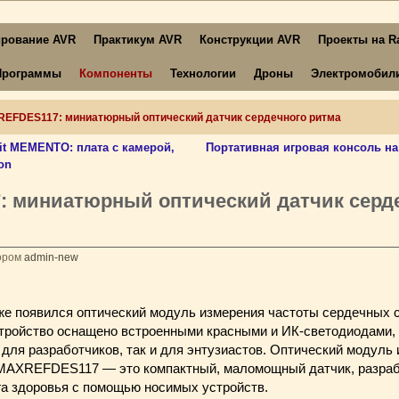
рование AVR
Практикум AVR
Конструкции AVR
Проекты на Ra
Программы
Компоненты
Технологии
Дроны
Электромобил
EFDES117: миниатюрный оптический датчик сердечного ритма
it MEMENTO: плата c камерой,
Портативная игровая консоль на 
on
 миниатюрный оптический датчик серд
ором
admin-new
же появился
оптический модуль измерения частоты сердечных 
тройство оснащено встроенными красными и ИК-светодиодами, 
для разработчиков, так и для энтузиастов. Оптический модуль
MAXREFDES117 — это компактный, маломощный датчик, разра
га здоровья с помощью носимых устройств.