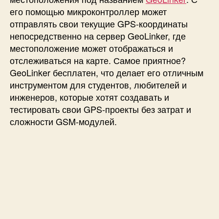
его помощью микроконтроллер может
t
u
отправлять свои текущие GPS-координаты
d
непосредственно на сервер GeoLinker, где
i
местоположение может отображаться и
o
отслеживаться на карте. Самое приятное?
X
GeoLinker бесплатен, что делает его отличным
I
инструментом для студентов, любителей и
A
инженеров, которые хотят создавать и
O
E
тестировать свои GPS-проекты без затрат и
S
сложности GSM-модулей.
P
3
2
-
S
3
с
ф
у