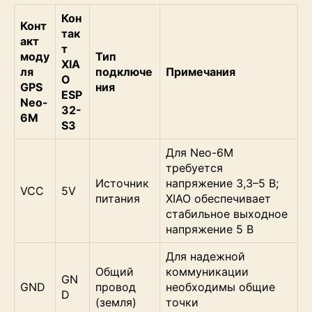
Кон
Конт
так
акт
т
моду
Тип
XIA
ля
подключе
Примечания
O
GPS
ния
ESP
Neo-
32-
6M
S3
Для Neo-6M
требуется
Источник
напряжение 3,3–5 В;
VCC
5V
питания
XIAO обеспечивает
стабильное выходное
напряжение 5 В
Для надежной
Общий
коммуникации
GN
GND
провод
необходимы общие
D
(земля)
точки