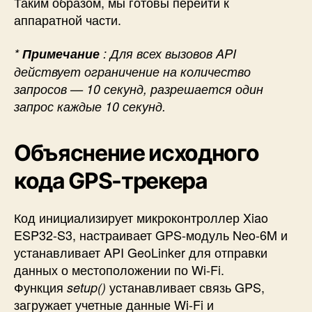
Таким образом, мы готовы перейти к
аппаратной части.
*
Примечание
: Для всех вызовов API
действует ограничение на количество
запросов — 10 секунд, разрешается один
запрос каждые 10 секунд.
Объяснение исходного
кода GPS-трекера
Код инициализирует микроконтроллер
Xiao
ESP32-S3,
настраивает
GPS-модуль Neo-6M
и
устанавливает
API GeoLinker
для отправки
данных о местоположении по Wi-Fi.
Функция
устанавливает связь GPS,
setup()
загружает учетные данные Wi-Fi и