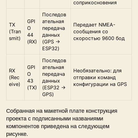
соприкосновения
Последов
GPI
ательная
TX
Передает NMEA-
O
передача
(Tran
сообщения со
44
данных
smit)
скоростью 9600 бод
(RX)
(GPS →
ESP32)
Последов
GPI
ательная
RX
Необязательно: для
O
передача
(Rec
отправки команд
43
данных
eive)
конфигурации на GPS
(TX)
(ESP32 →
GPS)
Собранная на макетной плате конструкция
проекта с подписанными названиями
компонентов приведена на следующем
рисунке.