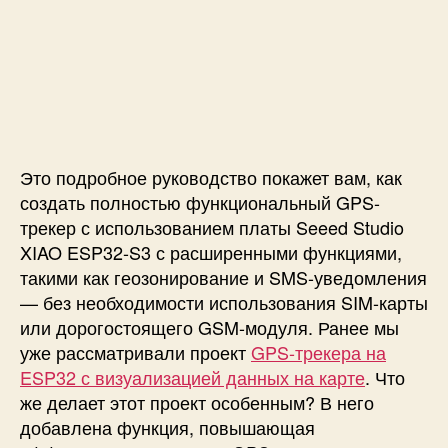
н
к
ц
и
е
й
г
е
Это подробное руководство покажет вам, как
о
создать полностью функциональный
GPS-
з
трекер с использованием платы Seeed Studio
о
XIAO ESP32-S3
с расширенными функциями,
н
такими как геозонирование и SMS-уведомления
и
р
— без необходимости использования SIM-карты
о
или дорогостоящего GSM-модуля. Ранее мы
в
уже рассматривали проект
GPS-трекера на
а
ESP32 с визуализацией данных на карте
.
Что
н
же делает этот проект особенным? В него
и
добавлена ​​функция, повышающая
я