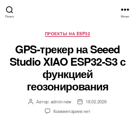
Поиск
Меню
Р
ПРОЕКТЫ НА ESP32
у
GPS-трекер на Seeed
б
р
Studio XIAO ESP32-S3 с
и
к
функцией
и
геозонирования
Автор:
admin-new
18.02.2026
А
Д
в
а
к
Комментариев
нет
т
т
з
о
а
а
р
з
п
з
а