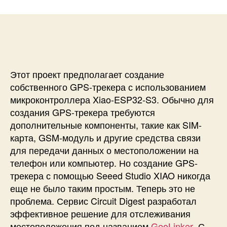
и
а
п
с
п
и
и
и
с
G
с
и
P
и
S
-
Этот проект предполагает создание
т
собственного
GPS-трекера с использованием
р
микроконтроллера Xiao-ESP32-S3.
Обычно для
е
создания GPS-трекера требуются
к
дополнительные компоненты, такие как SIM-
е
карта, GSM-модуль и другие средства связи
р
н
для передачи данных о местоположении на
а
телефон или компьютер. Но создание
GPS-
S
трекера с помощью Seeed Studio XIAO
никогда
e
еще не было таким простым. Теперь это не
e
проблема. Сервис Circuit Digest разработал
e
эффективное решение для отслеживания
d
местоположения под названием
GeoLinker
. С
S