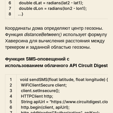
6
double
dLat
=
radians
(
lat2
-
lat1
)
;
7
double
dLon
=
radians
(
lon2
-
lon1
)
;
8
.
.
.
}
Координаты дома определяют
центр геозоны.
Функция
использует
формулу
distanceBetween()
Хаверсина
для вычисления расстояния между
трекером и заданной областью геозоны.
Функция SMS-оповещений с
использованием облачного API Circuit Digest
Arduino
1
void
sendSMS
(
float
latitude
,
float
longitude
)
{
2
WiFiClientSecure
client
;
3
client
.
setInsecure
(
)
;
4
HTTPClient
http
;
5
String
apiUrl
=
"https://www.circuitdigest.clou
6
http
.
begin
(
client
,
apiUrl
)
;
7
http
.
addHeader
(
"Authorization"
,
apiKey
)
;