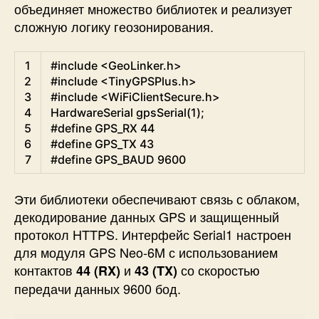
объединяет множество библиотек и реализует
сложную логику геозонирования.
Arduino
1
#include <GeoLinker.h>
2
#include <TinyGPSPlus.h>
3
#include <WiFiClientSecure.h>
4
HardwareSerial
gpsSerial
(
1
)
;
5
#define GPS_RX 44
6
#define GPS_TX 43
7
#define GPS_BAUD 9600
Эти библиотеки обеспечивают связь с облаком,
декодирование данных GPS и защищенный
протокол HTTPS. Интерфейс Serial1 настроен
для модуля GPS Neo-6M с использованием
контактов
и
со скоростью
44 (RX)
43 (TX)
передачи данных 9600 бод
.