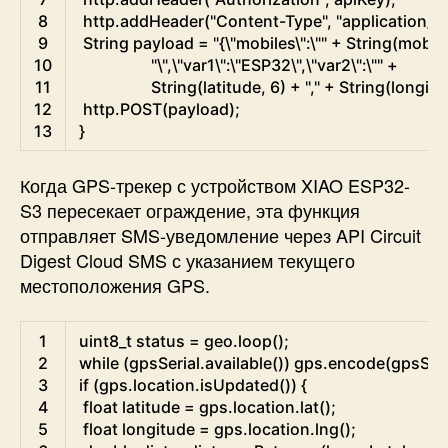
8
http
.
addHeader
(
"Content-Type"
,
"application/j
9
String
payload
=
"{\"mobiles\":\""
+
String
(
mobil
10
"\",\"var1\":\"ESP32\",\"var2\":\""
+
11
String
(
latitude
,
6
)
+
","
+
String
(
longitu
12
http
.
POST
(
payload
)
;
13
}
Когда
GPS-трекер с устройством XIAO ESP32-
S3
пересекает ограждение, эта функция
отправляет SMS-уведомление через
API Circuit
Digest Cloud SMS
с указанием текущего
местоположения GPS.
Arduino
1
uint8
_
t
status
=
geo
.
loop
(
)
;
2
while
(
gpsSerial
.
available
(
)
)
gps
.
encode
(
gpsSeri
3
if
(
gps
.
location
.
isUpdated
(
)
)
{
4
float
latitude
=
gps
.
location
.
lat
(
)
;
5
float
longitude
=
gps
.
location
.
lng
(
)
;