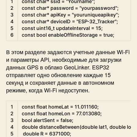
1
const
char
*
ssid
=
"Yourname"
;
2
const
char
*
password
=
"yourpassword"
;
3
const
char
*
apiKey
=
"youruniqueapikey"
;
4
const
char
*
deviceID
=
"ESP-32_Tracker"
;
5
const
uint16
_
t
updateInterval
=
15
;
6
const
bool
enableOfflineStorage
=
true
;
В этом разделе задаются учетные данные Wi-Fi
и параметры API, необходимые для загрузки
данных GPS в
облако GeoLinker.
ESP32
отправляет одно обновление каждые
15
секунд
и сохраняет данные в автономном
режиме, когда Wi-Fi недоступен.
Arduino
1
const
float
homeLat
=
11.011160
;
2
const
float
homeLon
=
77.013080
;
3
bool
alertSent
=
false
;
4
double
distanceBetween
(
double
lat1
,
double
lon1
5
double
R
=
6371000
;