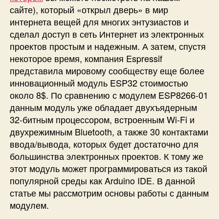
и
сайте), который «открыл дверь» в мир
о
интернета вещей для многих энтузиастов и
д
сделал доступ в сеть Интернет из электронных
о
м
проектов простым и надежным. А затем, спустя
с
некоторое время, компания Espressif
п
представила мировому сообществу еще более
о
инновационный модуль ESP32 стоимостью
м
около 8$. По сравнению с модулем ESP8266-01
о
данным модуль уже обладает двухъядерным
щ
32-битным процессором, встроенным Wi-Fi и
ь
двухрежимным Bluetooth, а также 30 контактами
ю
A
ввода/вывода, которых будет достаточно для
r
большинства электронных проектов. К тому же
d
этот модуль может программироваться из такой
u
популярной среды как Arduino IDE. В данной
i
статье мы рассмотрим основы работы с данным
n
модулем.
o
I