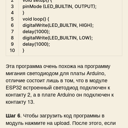
3
pinMode
(
LED_BUILTIN
,
OUTPUT
)
;
4
}
5
void
loop
(
)
{
6
digitalWrite
(
LED_BUILTIN
,
HIGH
)
;
7
delay
(
1000
)
;
8
digitalWrite
(
LED_BUILTIN
,
LOW
)
;
9
delay
(
1000
)
;
10
}
Эта программа очень похожа на программу
мигания светодиодом для платы Arduino,
отличие состоит лишь в том, что в модуле
ESP32 встроенный светодиод подключен к
контакту 2, а в плате Arduino он подключен к
контакту 13.
. Чтобы загрузить код программы в
Шаг 6
модуль нажмите на upload. После этого, если