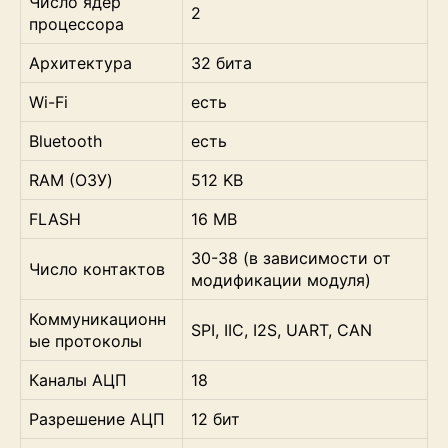
Число ядер
2
процессора
Архитектура
32 бита
Wi-Fi
есть
Bluetooth
есть
RAM (ОЗУ)
512 KB
FLASH
16 MB
30-38 (в зависимости от
Число контактов
модификации модуля)
Коммуникационн
SPI, IIC, I2S, UART, CAN
ые протоколы
Каналы АЦП
18
Разрешение АЦП
12 бит