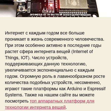
и
а
п
Н
п
и
а
и
с
ч
с
и
а
и
Интернет с каждым годом все больше
л
о
проникает в жизнь современного человечества.
р
При этом особенно активно в последние годы
а
растет сфера интернета вещей (Internet of
б
Things, IOT). Число устройств,
о
поддерживающих данную технологию,
т
увеличивается экспоненциально с каждым
ы
годом. Огромную роль в лавинообразном росте
с
м
количества подобных устройств, несомненно,
о
играют такие платформы как Arduino и Espressif
д
Systems. Также на нашем сайте вы можете
у
посмотреть
топ аппаратных платформ для
л
технологии интернета вещей
.
е