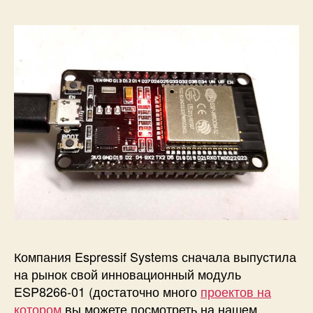
м
E
S
P
3
2
:
м
и
г
а
н
и
е
с
в
е
Компания Espressif Systems сначала выпустила
т
на рынок свой инновационный модуль
о
ESP8266-01 (достаточно много
проектов на
д
котором
вы можете посмотреть на нашем