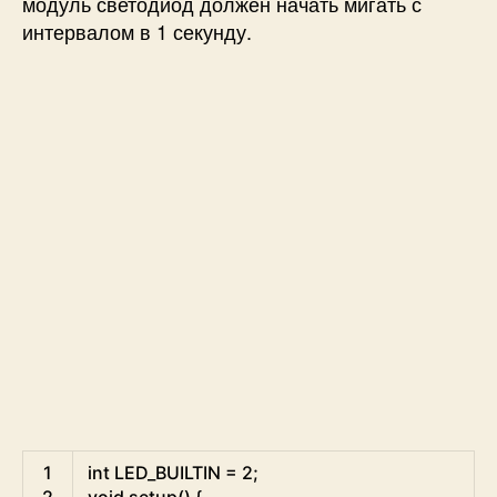
модуль светодиод должен начать мигать с
интервалом в 1 секунду.
Arduino
1
int
LED_BUILTIN
=
2
;
2
void
setup
(
)
{