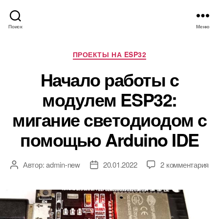
Поиск
Меню
Р
ПРОЕКТЫ НА ESP32
у
Начало работы с
б
р
модулем ESP32:
и
к
мигание светодиодом с
и
помощью Arduino IDE
к
Автор:
admin-new
20.01.2022
2 комментария
А
Д
з
в
а
а
т
т
п
о
а
и
р
з
с
з
а