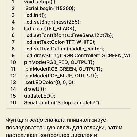
1
void
setup
(
)
{
2
Serial
.
begin
(
115200
)
;
3
lcd
.
init
(
)
;
4
lcd
.
setBrightness
(
255
)
;
5
lcd
.
clear
(
TFT_BLACK
)
;
6
lcd
.
setFont
(
&
fonts
::
FreeSans12pt7b
)
;
7
lcd
.
setTextColor
(
TFT_WHITE
)
;
8
lcd
.
setTextDatum
(
middle_center
)
;
9
lcd
.
drawString
(
"RGB Controller"
,
SCREEN_WID
10
pinMode
(
RGB_RED
,
OUTPUT
)
;
11
pinMode
(
RGB_GREEN
,
OUTPUT
)
;
12
pinMode
(
RGB_BLUE
,
OUTPUT
)
;
13
setLEDColor
(
0
,
0
,
0
)
;
14
drawUI
(
)
;
15
updateLED
(
)
;
16
Serial
.
println
(
"Setup complete!"
)
;
Функция
сначала инициализирует
setup
последовательную связь для отладки, затем
настраивает контроллер дисплея и