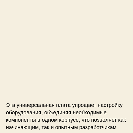
-
S
3
B
o
x
-
3
с
п
о
м
о
щ
ь
ю
Эта универсальная плата упрощает настройку
A
оборудования, объединяя необходимые
r
компоненты в одном корпусе, что позволяет как
d
начинающим, так и опытным разработчикам
u