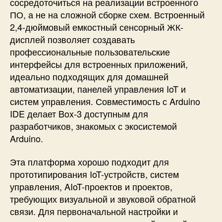
сосредоточиться на реализации встроенного
i
ПО, а не на сложной сборке схем. Встроенный
n
o
2,4-дюймовый емкостный сенсорный ЖК-
I
дисплей позволяет создавать
D
профессиональные пользовательские
E
интерфейсы для встроенных приложений,
идеально подходящих для домашней
автоматизации, панелей управления IoT и
систем управления. Совместимость с Arduino
IDE делает Box-3 доступным для
разработчиков, знакомых с экосистемой
Arduino.
Эта платформа хорошо подходит для
прототипирования IoT-устройств, систем
управления, AIoT-проектов и проектов,
требующих визуальной и звуковой обратной
связи. Для первоначальной настройки и