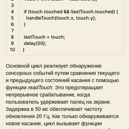
3
4
if
(
touch
.
touched
&&
!
lastTouch
.
touched
)
{
5
handleTouch
(
touch
.
x
,
touch
.
y
)
;
6
}
7
8
lastTouch
=
touch
;
9
delay
(
50
)
;
10
}
Основной цикл реализует обнаружение
сенсорных событий путем сравнения текущего
и предыдущего состояний касания с помощью
функции
. Это предотвращает
readTouch
непрерывное срабатывание, когда
пользователь удерживает палец на экране.
Задержка в 50 мс обеспечивает частоту
обновления 20 Гц. Как только обнаруживается
новое касание, цикл вызывает функции