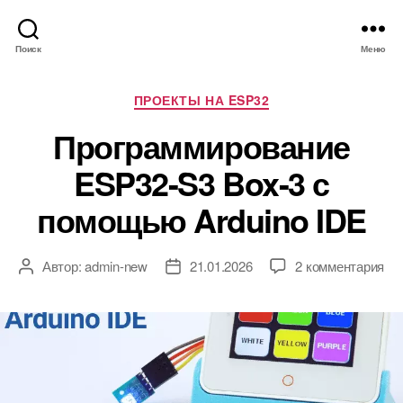
Поиск
Меню
Р
ПРОЕКТЫ НА ESP32
у
Программирование
б
р
ESP32-S3 Box-3 с
и
к
помощью Arduino IDE
и
к
Автор:
admin-new
21.01.2026
2 комментария
А
Д
з
в
а
а
т
т
п
о
а
и
р
з
с
з
а
и
а
п