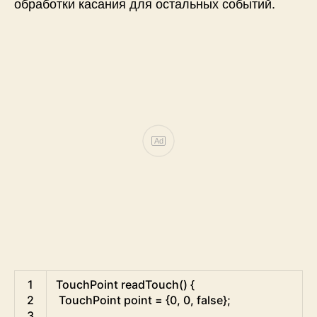
обработки касания для остальных событий.
Ad
Arduino
1
TouchPoint
readTouch
(
)
{
2
TouchPoint
point
=
{
0
,
0
,
false
}
;
3