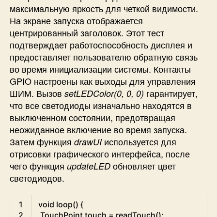
максимальную яркость для четкой видимости.
На экране запуска отображается
центрированный заголовок. Этот тест
подтверждает работоспособность дисплея и
предоставляет пользователю обратную связь
во время инициализации системы. Контакты
GPIO настроены как выходы для управления
ШИМ. Вызов
гарантирует,
setLEDColor(0, 0, 0)
что все светодиоды изначально находятся в
выключенном состоянии, предотвращая
неожиданное включение во время запуска.
Затем функция
используется для
drawUI
отрисовки графического интерфейса, после
чего функция
обновляет цвет
updateLED
светодиодов.
Arduino
1
void
loop
(
)
{
2
TouchPoint
touch
=
readTouch
(
)
;