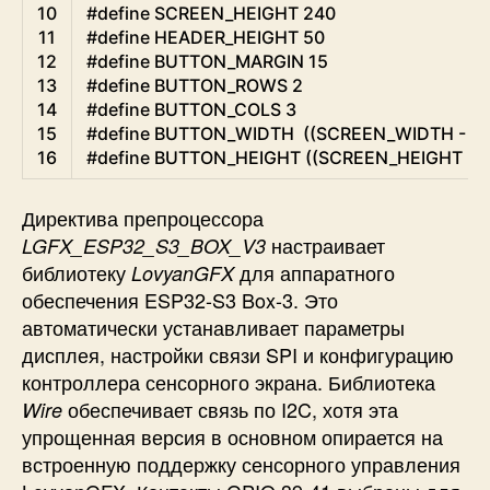
10
#define SCREEN_HEIGHT 240
11
#define HEADER_HEIGHT 50
12
#define BUTTON_MARGIN 15
13
#define BUTTON_ROWS 2
14
#define BUTTON_COLS 3
15
#define BUTTON_WIDTH  ((SCREEN_WIDTH - (
16
#define BUTTON_HEIGHT ((SCREEN_HEIGHT - 
Директива препроцессора
настраивает
LGFX_ESP32_S3_BOX_V3
библиотеку
для аппаратного
LovyanGFX
обеспечения ESP32-S3 Box-3. Это
автоматически устанавливает параметры
дисплея, настройки связи SPI и конфигурацию
контроллера сенсорного экрана. Библиотека
обеспечивает связь по I2C, хотя эта
Wire
упрощенная версия в основном опирается на
встроенную поддержку сенсорного управления