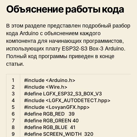
Объяснение работы кода
В этом разделе представлен подробный разбор
кода Arduino с объяснением каждого
компонента для начинающих программистов,
использующих плату ESP32-S3 Box-3 Arduino.
Полный код программы приведен в конце
статьи.
Arduino
1
#include <Arduino.h>
2
#include <Wire.h>  
3
#define LGFX_ESP32_S3_BOX_V3
4
#include <LGFX_AUTODETECT.hpp>
5
#include <LovyanGFX.hpp>
6
#define RGB_RED   39
7
#define RGB_GREEN 40
8
#define RGB_BLUE  41
9
#define SCREEN_WIDTH  320