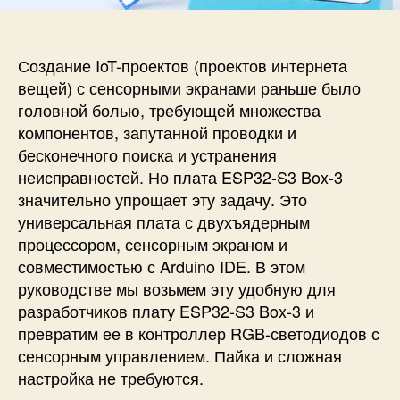
П
п
и
р
и
с
о
с
и
г
и
Создание IoT-проектов (проектов интернета
р
вещей) с сенсорными экранами раньше было
а
головной болью, требующей множества
м
компонентов, запутанной проводки и
м
бесконечного поиска и устранения
и
неисправностей. Но плата ESP32-S3 Box-3
р
о
значительно упрощает эту задачу. Это
в
универсальная плата с двухъядерным
а
процессором, сенсорным экраном и
н
совместимостью с Arduino IDE. В этом
и
руководстве мы возьмем эту удобную для
е
разработчиков плату ESP32-S3 Box-3 и
E
превратим ее в контроллер RGB-светодиодов с
S
сенсорным управлением. Пайка и сложная
P
3
настройка не требуются.
2