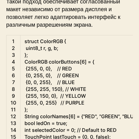
Такой подход обеспечивает согласованный
макет независимо от размера дисплея и
позволяет легко адаптировать интерфейс к
различным разрешениям экрана.
Arduino
1
struct
ColorRGB
{
2
uint8
_
t
r
,
g
,
b
;
3
}
;
4
ColorRGB
colorButtons
[
6
]
=
{
5
{
255
,
0
,
0
}
,
// RED
6
{
0
,
255
,
0
}
,
// GREEN  
7
{
0
,
0
,
255
}
,
// BLUE
8
{
255
,
255
,
150
}
,
// WHITE
9
{
255
,
150
,
0
}
,
// YELLOW
10
{
255
,
0
,
255
}
// PURPLE
11
}
;
12
String
colorNames
[
6
]
=
{
"RED"
,
"GREEN"
,
"BLUE"
13
bool
ledOn
=
true
;
14
int
selectedColor
=
0
;
// Default to RED
15
TouchPoint
lastTouch
=
{
0
,
0
,
false
}
;