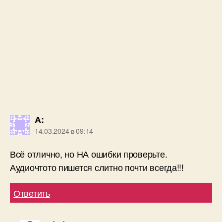
Аудиочтото пишется слитно почти всегда!!!
Ответить
admin-new
:
14.03.2024 в 21:23
Да вроде у автора проекта нормально все на
представленном видео
Ответить
Евгений
:
12.02.2023 в 18:01
А можно ли LRC привязать к земле, например,
чтобы всегда был один канал, и чтобы