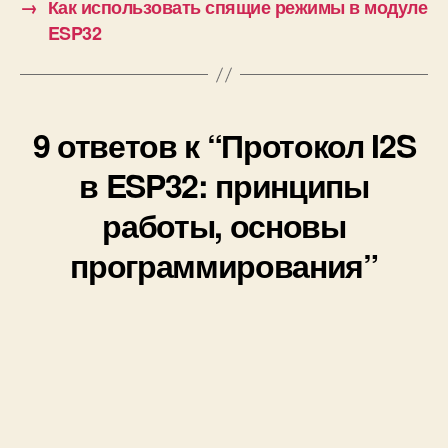
→
Как использовать спящие режимы в модуле
ESP32
9 ответов к “Протокол I2S
в ESP32: принципы
работы, основы
программирования”
А
:
14.03.2024 в 09:14
Всё отлично, но НА ошибки проверьте.