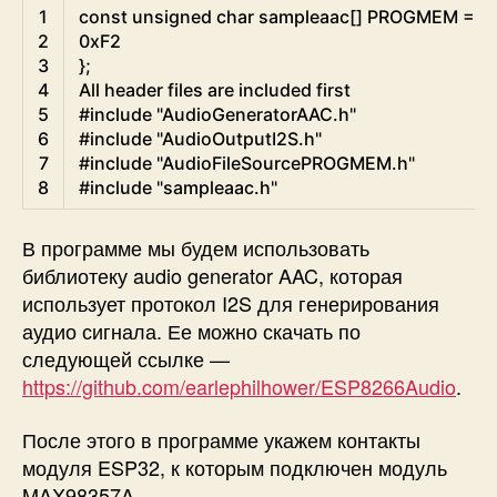
Arduino
1
const
unsigned
char
sampleaac
[
]
PROGMEM
=
{
2
0xF2
3
}
;
4
All
header
files
are
included
first
5
#include "AudioGeneratorAAC.h"
6
#include "AudioOutputI2S.h"
7
#include "AudioFileSourcePROGMEM.h"
8
#include "sampleaac.h"
В программе мы будем использовать
библиотеку audio generator AAC, которая
использует протокол I2S для генерирования
аудио сигнала. Ее можно скачать по
следующей ссылке —
https://github.com/earlephilhower/ESP8266Audio
.
После этого в программе укажем контакты
модуля ESP32, к которым подключен модуль
MAX98357A.