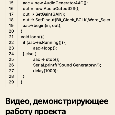
15
aac
=
new
AudioGeneratorAAC
(
)
;
16
out
=
new
AudioOutputI2S
(
)
;
17
out
->
SetGain
(
GAIN
)
;
18
out
->
SetPinout
(
Bit_Clock_BCLK
,
Word_Select
19
aac
->
begin
(
in
,
out
)
;
20
}
21
void
loop
(
)
{
22
if
(
aac
->
isRunning
(
)
)
{
23
aac
->
loop
(
)
;
24
}
else
{
25
aac
->
stop
(
)
;
26
Serial
.
printf
(
"Sound Generator\n"
)
;
27
delay
(
1000
)
;
28
}
29
}
Видео, демонстрирующее
работу проекта