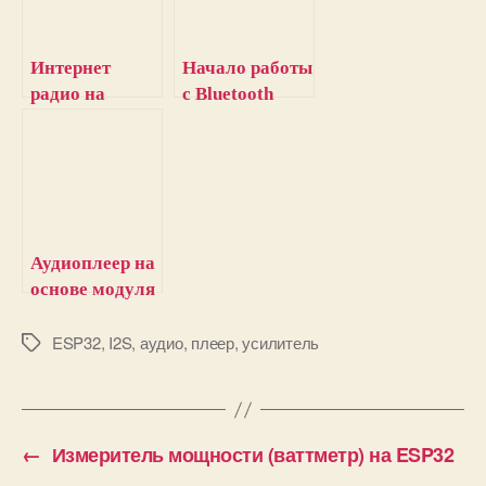
Интернет
Начало работы
радио на
с Bluetooth
ESP32 и
Classic в ESP32
модуле
MAX98357A
Аудиоплеер на
основе модуля
ESP32
ESP32
,
I2S
,
аудио
,
плеер
,
усилитель
М
е
т
к
и
←
Измеритель мощности (ваттметр) на ESP32