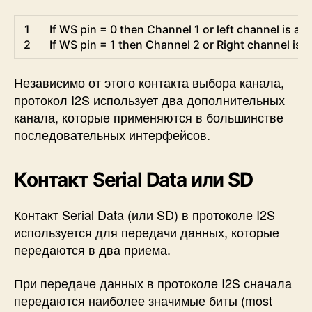
1
If
WS 
pin
=
0
then
Channel
1
or
left 
channel 
is
act
2
If
WS 
pin
=
1
then
Channel
2
or
Right 
channel 
is
a
Независимо от этого контакта выбора канала,
протокол I2S использует два дополнительных
канала, которые применяются в большинстве
последовательных интерфейсов.
Контакт Serial Data или SD
Контакт Serial Data (или SD) в протоколе I2S
используется для передачи данных, которые
передаются в два приема.
При передаче данных в протоколе I2S сначала
передаются наиболее значимые биты (most