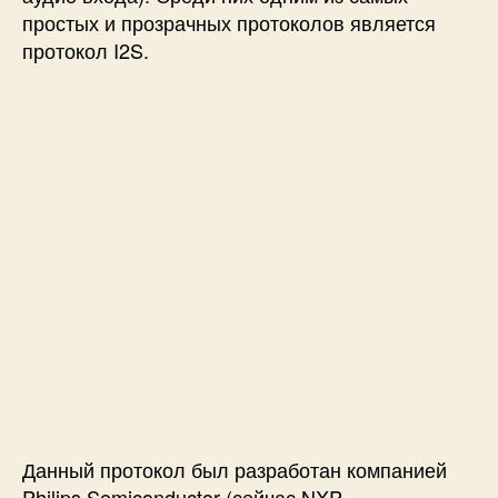
простых и прозрачных протоколов является
п
протокол I2S.
р
и
н
ц
и
п
ы
р
а
б
о
т
ы
,
о
с
н
о
Данный протокол был разработан компанией
в
Philips Semiconductor (сейчас NXP