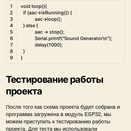
Arduino
1
void
loop
(
)
{
2
if
(
aac
->
isRunning
(
)
)
{
3
aac
->
loop
(
)
;
4
}
else
{
5
aac
->
stop
(
)
;
6
Serial
.
printf
(
"Sound Generator\n"
)
;
7
delay
(
1000
)
;
8
}
9
}
Тестирование работы
проекта
После того как схема проекта будет собрана и
программа загружена в модуль ESP32, мы
можем приступить к тестированию работы
проекта. Для теста мы использовали