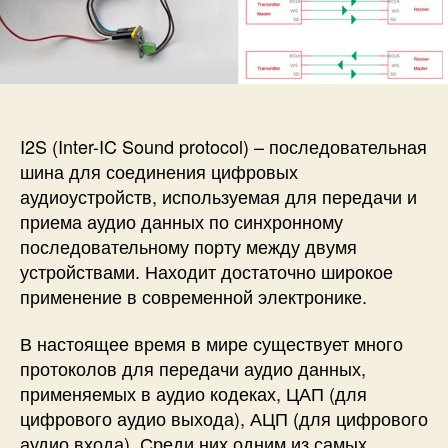
и
а
п
с
п
и
и
и
с
П
с
и
р
и
о
т
I2S (Inter-IC Sound protocol) – последовательная
о
шина для соединения цифровых
к
аудиоустройств, используемая для передачи и
о
приема аудио данных по синхронному
л
последовательному порту между двумя
I
устройствами. Находит достаточно широкое
2
S
применение в современной электронике.
в
E
В настоящее время в мире существует много
S
протоколов для передачи аудио данных,
P
применяемых в аудио кодеках, ЦАП (для
3
цифрового аудио выхода), АЦП (для цифрового
2
аудио входа). Среди них одним из самых
: