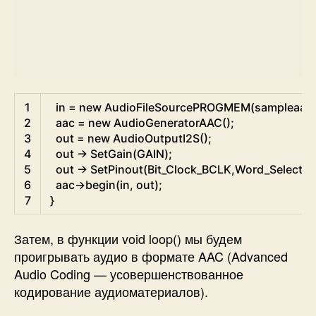
Arduino
1
in
=
new
AudioFileSourcePROGMEM
(
sampleaac
,
2
aac
=
new
AudioGeneratorAAC
(
)
;
3
out
=
new
AudioOutputI2S
(
)
;
4
out
->
SetGain
(
GAIN
)
;
5
out
->
SetPinout
(
Bit_Clock_BCLK
,
Word_Select_
6
aac
->
begin
(
in
,
out
)
;
7
}
Затем, в функции void loop() мы будем
проигрывать аудио в формате AAC (Advanced
Audio Coding — усовершенствованное
кодирование аудиоматериалов).