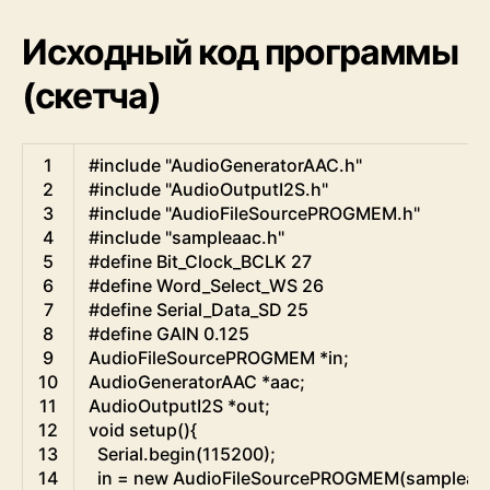
Исходный код программы
(скетча)
Arduino
1
#include "AudioGeneratorAAC.h"
2
#include "AudioOutputI2S.h"
3
#include "AudioFileSourcePROGMEM.h"
4
#include "sampleaac.h"
5
#define Bit_Clock_BCLK 27
6
#define Word_Select_WS 26
7
#define Serial_Data_SD 25
8
#define GAIN 0.125
9
AudioFileSourcePROGMEM
*
in
;
10
AudioGeneratorAAC
*
aac
;
11
AudioOutputI2S
*
out
;
12
void
setup
(
)
{
13
Serial
.
begin
(
115200
)
;
14
in
=
new
AudioFileSourcePROGMEM
(
sampleaa