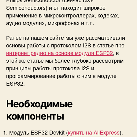
ы
Semiconductors) и он находит широкое
п
применение в микроконтроллерах, кодеках,
р
аудио модулях, микрофонах и т.п.
о
г
Ранее на нашем сайте мы уже рассматривали
р
основы работы с протоколом I2S в статье про
а
м
интернет радио на основе модуля ESP32
, в
м
этой же статье мы более глубоко рассмотрим
и
принципы работы протокола I2S и
р
программирование работы с ним в модуле
о
ESP32.
в
а
н
Необходимые
и
я
компоненты
Модуль ESP32 Devkit (
купить на AliExpress
).