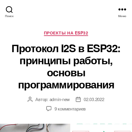
Поиск
Меню
Р
ПРОЕКТЫ НА ESP32
у
Протокол I2S в ESP32:
б
р
принципы работы,
и
к
основы
и
программирования
Автор:
admin-new
02.03.2022
А
Д
в
а
к
9 комментариев
т
т
з
о
а
а
р
з
п
з
а