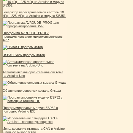
Генератор перестраиваемой частоты 10
кГц – 225 МГц на Arduino и модуле Si5351
Программа AVRDUDE_PROG:
программирование микроконтроллеров
AVR
USBASP AVR программатор
Автоматическая оросительная система
на Arduino Uno
Объяснение основных команд G-кода
Программирование модуля ESP32 с
помощью Arduino IDE
Использование стандарта CAN в Arduino
– полное руководство