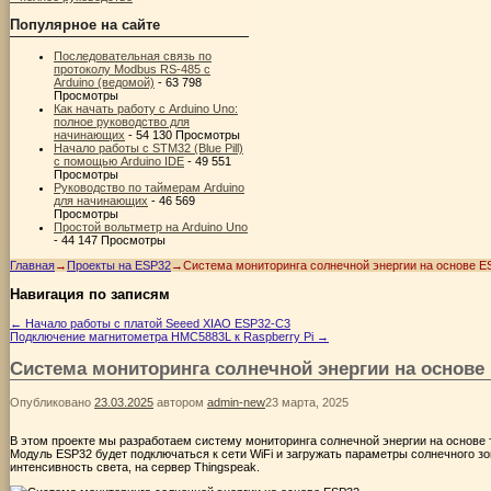
Популярное на сайте
Последовательная связь по
протоколу Modbus RS-485 с
Arduino (ведомой)
- 63 798
Просмотры
Как начать работу с Arduino Uno:
полное руководство для
начинающих
- 54 130 Просмотры
Начало работы с STM32 (Blue Pill)
с помощью Arduino IDE
- 49 551
Просмотры
Руководство по таймерам Arduino
для начинающих
- 46 569
Просмотры
Простой вольтметр на Arduino Uno
- 44 147 Просмотры
Главная
→
Проекты на ESP32
→
Система мониторинга солнечной энергии на основе E
Навигация по записям
←
Начало работы с платой Seeed XIAO ESP32-C3
Подключение магнитометра HMC5883L к Raspberry Pi
→
Система мониторинга солнечной энергии на основе
Опубликовано
23.03.2025
автором
admin-new
23 марта, 2025
В этом проекте мы разработаем систему мониторинга солнечной энергии на основе 
Модуль ESP32 будет подключаться к сети WiFi и загружать параметры солнечного зо
интенсивность света, на сервер Thingspeak.