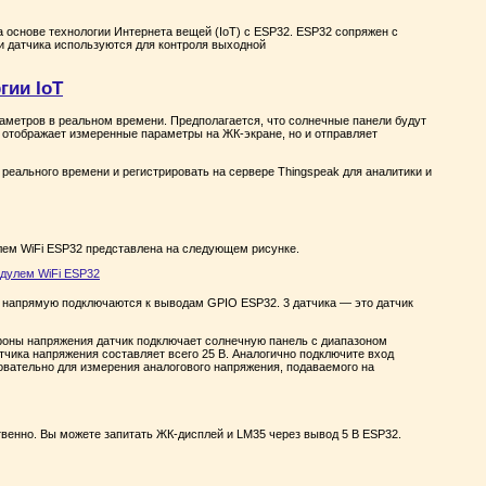
 основе технологии Интернета вещей (IoT) с ESP32. ESP32 сопряжен с
и датчика используются для контроля выходной
аметров в реальном времени. Предполагается, что солнечные панели будут
о отображает измеренные параметры на ЖК-экране, но и отправляет
еального времени и регистрировать на сервере Thingspeak для аналитики и
лем WiFi ESP32 представлена на следующем рисунке.
е напрямую подключаются к выводам GPIO ESP32. 3 датчика — это датчик
ороны напряжения датчик подключает солнечную панель с диапазоном
тчика напряжения составляет всего 25 В. Аналогично подключите вход
овательно для измерения аналогового напряжения, подаваемого на
енно. Вы можете запитать ЖК-дисплей и LM35 через вывод 5 В ESP32.