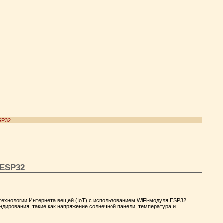
SP32
 ESP32
технологии Интернета вещей (IoT) с использованием WiFi-модуля ESP32.
ндирования, такие как напряжение солнечной панели, температура и