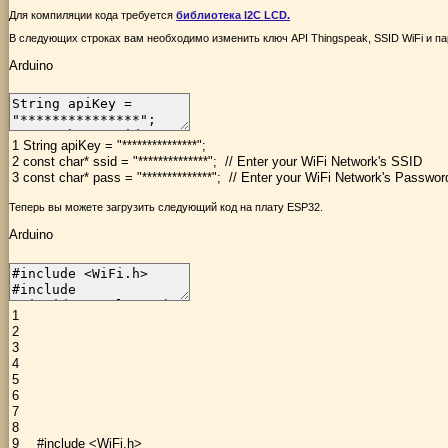
Для компиляции кода требуется
библиотека I2C LCD.
В следующих строках вам необходимо изменить ключ API Thingspeak, SSID WiFi и па
Arduino
1
String
apiKey
=
"***************"
;
2
const
char
*
ssid
=
"**************"
;
// Enter your WiFi Network's SSID
3
const
char
*
pass
=
"**************"
;
// Enter your WiFi Network's Passwor
Теперь вы можете загрузить следующий код на плату ESP32.
Arduino
1
2
3
4
5
6
7
8
9
#include <WiFi.h>