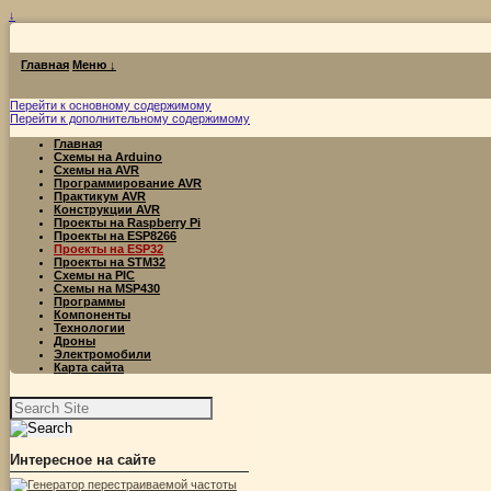
↓
Главная
Меню ↓
Перейти к основному содержимому
Перейти к дополнительному содержимому
Главная
Схемы на Arduino
Схемы на AVR
Программирование AVR
Практикум AVR
Конструкции AVR
Проекты на Raspberry Pi
Проекты на ESP8266
Проекты на ESP32
Проекты на STM32
Схемы на PIC
Схемы на MSP430
Программы
Компоненты
Технологии
Дроны
Электромобили
Карта сайта
Найти:
Интересное на сайте