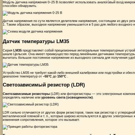
Модуль датчика напряжения
0–25 В
позволяет использовать аналоговый вход микрок
способен обнаружить.
Датчик напряжения по сути является
делителем напряжения, состоящим из двух рез
1. Таким образом, выходное напряжение уменьшается в 5 раз для любого входного 
Датчик температуры LM35
Серия
LM35
представляет собой прецизионные
интегральные температурные устро
шкале Цельсия
. Она имеет преимущество перед линейными датчиками температуры,
вычитать большое постоянное напряжение из выходного сигнала для получения удо
Устройство LM35 не требует какой-либо внешней
калибровки
или подстройки и обесп
диапазоне температур от
−55°C
до
150°C
.
Светозависимый резистор (LDR)
Светозависимые резисторы
(LDR) или фоторезисторы — это электронные компоне
определять наличие или
уровень света (освещенности)
.
LDR сильно отличаются от других форм резисторов, таких как резистор с углеродной
металлической пленкой и т. п., которые широко используются в других электронных
изменения сопротивления, которое это вызывает.