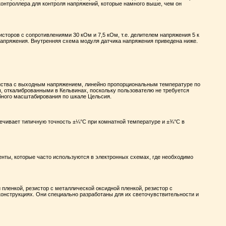
онтроллера для контроля напряжений, которые намного выше, чем он
исторов с сопротивлениями 30 кОм и 7,5 кОм
, т.е. делителем напряжения 5 к
напряжения. Внутренняя схема модуля датчика напряжения приведена ниже.
йства с выходным напряжением, линейно пропорциональным температуре по
 откалиброванными в Кельвинах, поскольку пользователю не требуется
бного масштабирования по шкале Цельсия.
ечивает типичную точность ±¼°C при комнатной температуре и ±¾°C в
нты, которые часто используются в электронных схемах, где необходимо
 пленкой, резистор с металлической оксидной пленкой, резистор с
 конструкциях. Они специально разработаны для их
светочувствительности
и