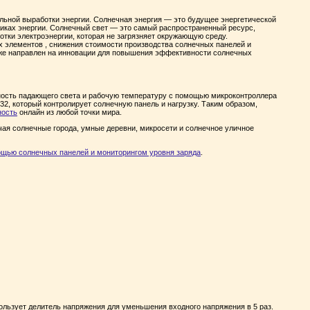
ьной выработки энергии. Солнечная энергия — это будущее энергетической
иках энергии. Солнечный свет — это самый распространенный ресурс,
тки электроэнергии, которая не загрязняет окружающую среду.
элементов , снижения стоимости производства солнечных панелей и
кже направлен на инновации для повышения эффективности солнечных
ность падающего света и рабочую температуру с помощью микроконтроллера
32, который контролирует солнечную панель и нагрузку. Таким образом,
ность
онлайн из любой точки мира.
ая солнечные города, умные деревни, микросети и солнечное уличное
ощью солнечных панелей и мониторингом уровня заряда
.
ользует делитель напряжения для уменьшения входного напряжения в 5 раз.