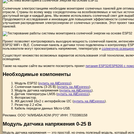
Солнечным электростанциям необходим мониторинг солнечных панелей для оптимал
отрасли. Страны по всему миру сосредоточены на возобновляемых и чистых источн
доступный везде и каждый день. Мы можем использовать солнечный свет для вырабо
Продолжаются исследования и инновации для повышения эффективности солнечных 
улучшения распределения электроэнергии от солнечных установок. Этот проект та
панелей.
Проект позволяет контролировать выходную мощность солнечной панели, интенсив
ESP32 WiFi + BLE. Солнечная панель и датчики точно подключены к контроллеру ESP
пользователи могут просматривать напряжение, температуру и
солнечную освещен
Существует множество возможных вариантов использования этой технологии, включ
освещение.
Также на нашем сайте вы можете посмотреть проект
питания ESP32/ESP8266 с пом
Необходимые компоненты
Модуль ESP32 (
купить на AliExpress
).
Солнечная панель (3-25 В) (
купить на AliExpress
).
Модуль датчика напряжения (
купить на AliExpress
).
Датчик температуры LM35 (
купить на AliExpress
).
Фоторезистор.
ЖК дисплей 16x2 с интерфейсом I2C (
купить на AliExpress
).
Резистор 2.2 кОм.
Кабель передачи данных Micro-USB.
Реклама: ООО "АЛИБАБА.КОМ (РУ)" ИНН: 7703380158
Модуль датчика напряжения 0-25 В
Модуль
датчика напряжения
— это простой, но очень полезный модуль, который исп