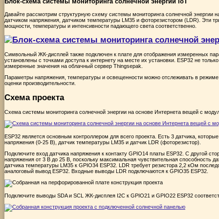
Блок-схема системы мониторинга солнечной энергии IoT
Давайте рассмотрим структурную схему системы мониторинга солнечной энергии на
датчиком напряжения, датчиком температуры LM35 и фоторезистором (LDR). Эти тр
мощности, температуры и интенсивности падающего света соответственно.
Символьный
ЖК-дисплей также подключен к плате для отображения измеренных пар
установлены с точками доступа к интернету на месте их установки. ESP32 не тольк
измеренные значения на облачный сервер Thingsepak.
Параметры напряжения, температуры и освещенности можно отслеживать в режиме р
оценки производительности.
Схема проекта
Схема
системы мониторинга солнечной энергии на основе Интернета вещей с моду
ESP32 является основным контроллером для всего проекта. Есть 3 датчика, которы
напряжения (0-25 В), датчик температуры LM35 и датчик LDR (фоторезистор).
Подключите вход датчика напряжения к контакту GPIO14 платы ESP32. С другой ст
напряжения от 3 В до 25 В, поскольку максимальная чувствительная способность да
датчика температуры LM35 к GPIO34 ESP32. LDR требует резистора 2,2 кОм послед
аналоговый вывод ESP32. Входные выводы LDR подключаются к GPIO35 ESP32.
Подключите выводы SDA и SCL ЖК-дисплея I2C к GPIO21 и GPIO22 ESP32 соответств