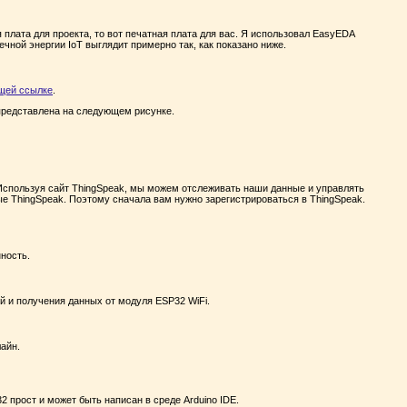
 плата для проекта, то вот печатная плата для вас. Я использовал EasyEDA
ечной энергии IoT
выглядит примерно так, как показано ниже.
щей ссылке
.
представлена на следующем рисунке.
 Используя сайт ThingSpeak, мы можем отслеживать наши данные и управлять
е ThingSpeak. Поэтому сначала вам нужно зарегистрироваться в ThingSpeak.
ность.
 и получения данных от модуля ESP32 WiFi.
айн.
 прост и может быть написан в среде Arduino IDE.