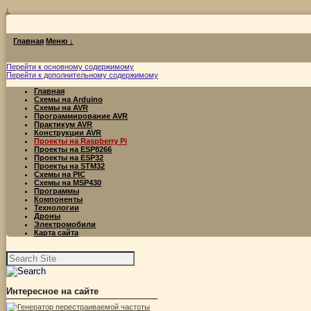
↓
Главная
Меню ↓
Перейти к основному содержимому
Перейти к дополнительному содержимому
Главная
Схемы на Arduino
Схемы на AVR
Программирование AVR
Практикум AVR
Конструкции AVR
Проекты на Raspberry Pi
Проекты на ESP8266
Проекты на ESP32
Проекты на STM32
Схемы на PIC
Схемы на MSP430
Программы
Компоненты
Технологии
Дроны
Электромобили
Карта сайта
Найти:
Интересное на сайте