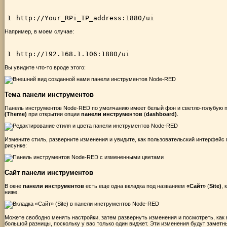
1
http
:
//Your_RPi_IP_address:1880/ui
Например, в моем случае:
1
http
:
//192.168.1.106:1880/ui
Вы увидите что-то вроде этого:
Тема панели инструментов
Панель инструментов Node-RED по умолчанию имеет белый фон и светло-голубую п
(Theme)
при открытии опции
панели инструментов
(
dashboard)
.
Измените стиль, разверните изменения и увидите, как пользовательский интерфейс
рисунке:
Сайт панели инструментов
В окне
панели инструментов
есть еще одна вкладка под названием
«Сайт»
(
Site)
, 
ниже.
Можете свободно менять настройки, затем развернуть изменения и посмотреть, как
большой разницы, поскольку у вас только один виджет. Эти изменения будут заметн