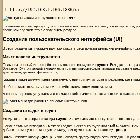
1
http
:
//192.168.1.106:1880/ui
На данный момент при доступе к пользовательскому интерфейсу вы увидите предыдущ
поток. Мы сделаем это в следующем разделе.
Создание пользовательского интерфейса (UI)
В этом разделе мы покажем вам, как создать свой пользовательский интерфейс (Use
Макет панели инструментов
Пользовательский интерфейс организован во
вкладки
и
группы
. Вкладки — это ра
браузере. Внутри каждой вкладки есть группы, которые делят вкладки на разные раз
диаграммы, датчики, формы и т. д.).
Каждый виджет должен иметь связанную с ним группу, которая определяет, где вид
Чтобы создать вкладку и группу, следуйте следующим инструкциям.
В правом верхнем углу нажмите на маленький значок стрелки и выберите
Панель и
Создание вкладок и групп
Убедитесь, что выбрана вкладка
Layout
. Затем нажмите кнопку
+tab
, чтобы создать
После создания вкладки вы можете создать несколько групп под этой вкладкой. Вам 
добавить группу на созданную вкладку, вам нужно нажать на кнопку
+group
.
Затем нажмите кнопку
+group
, чтобы создать группу внутри этой вкладки. По умо