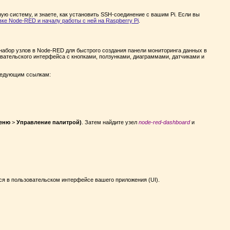
ную систему, и знаете, как установить SSH-соединение с вашим Pi. Если вы
вке Node-RED и началу работы с ней на Raspberry Pi
.
набор узлов в Node-RED для быстрого создания панели мониторинга данных в
вательского интерфейса с кнопками, ползунками, диаграммами, датчиками и
ледующим ссылкам:
еню
>
Управление палитрой)
. Затем найдите узел
node-red-dashboard
и
ся в пользовательском интерфейсе вашего приложения (UI).