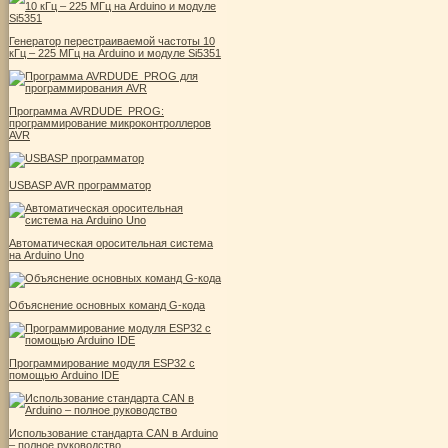
Генератор перестраиваемой частоты 10
кГц – 225 МГц на Arduino и модуле Si5351
Программа AVRDUDE_PROG:
программирование микроконтроллеров
AVR
USBASP AVR программатор
Автоматическая оросительная система
на Arduino Uno
Объяснение основных команд G-кода
Программирование модуля ESP32 с
помощью Arduino IDE
Использование стандарта CAN в Arduino
– полное руководство