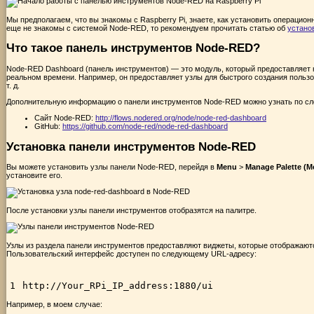
Мы предполагаем, что вы знакомы с Raspberry Pi, знаете, как установить операцион
еще не знакомы с системой Node-RED, то рекомендуем прочитать статью об
устано
Что такое панель инструментов Node-RED?
Node-RED Dashboard (панель инструментов) — это модуль, который предоставляет 
реальном времени. Например, он предоставляет узлы для быстрого создания пользо
т. д.
Дополнительную информацию о панели инструментов Node-RED можно узнать по с
Сайт Node-RED:
http://flows.nodered.org/node/node-red-dashboard
GitHub:
https://github.com/node-red/node-red-dashboard
Установка панели инструментов Node-RED
Вы можете установить узлы панели Node-RED, перейдя в
Menu
>
Manage Palette (
М
установите его.
После установки узлы панели инструментов отобразятся на палитре.
Узлы из раздела панели инструментов предоставляют виджеты, которые отображают
Пользовательский интерфейс доступен по следующему URL-адресу:
1
http
:
//Your_RPi_IP_address:1880/ui
Например, в моем случае: