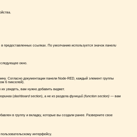
ойства.
в в предоставленных ссылках. По умолчанию используется значок
панели
 следующее окно.
рину. Согласно документации панели Node-RED, каждый элемент группы
ом 6 пикселей).
их увидеть, вам нужно добавить виджет.
торинга
(
dashboard
section), а не из раздела
функций (function section)
— вам
бавлен в группу и вкладку, которые вы создали ранее. Разверните свое
 пользовательскому интерфейсу.