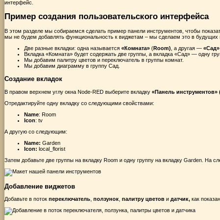
интерфейс.
Пример создания пользовательского интерфейса
В этом разделе мы собираемся сделать пример панели инструментов, чтобы показат
мы не будем добавлять функциональность к виджетам – мы сделаем это в будущих 
Две разные вкладки: одна называется
«Комната»
(
Room)
, а другая —
«Сад»
Вкладка «Комната» будет содержать две группы, а вкладка «Сад» — одну гру
Мы добавим палитру цветов и переключатель в группы комнат.
Мы добавим диаграмму в группу Сад.
Создание вкладок
В правом верхнем углу окна Node-RED выберите вкладку
«Панель инструментов» (
Отредактируйте одну вкладку со следующими свойствами:
Name
: Room
Icon
: tv
А другую со следующим:
Name:
Garden
Icon:
local_florist
Затем добавьте две группы на вкладку Room и одну группу на вкладку Garden. На 
Добавление виджетов
Добавьте в поток
переключатель
,
ползунок
,
палитру цветов
и
датчик,
как показа