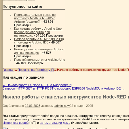
Популярное на сайте
Последовательная связь по
протоколу Modbus RS-485 с
Arduino (ведомой)
- 63 824
Просмотры
Как начать работу с Arduino Uno:
полное руководство для
начинающих
- 54 156 Просмотры
Начало работы с STM32 (Blue Pill)
с помощью Arduino IDE
- 49 607
Просмотры
Руководство по таймерам Arduino
для начинающих
- 46 575
Просмотры
Простой вольтметр на Arduino Uno
- 44 169 Просмотры
Главная
→
Проекты на Raspberry Pi
→
Начало работы с панелью инструментов Node-R
Навигация по записям
←
Начало работы с Node-RED на Raspberry Pi
Запросы HTTP GET и HTTP POST с помощью ESP8266 NodeMCU и Arduino IDE
→
Начало работы с панелью инструментов Node-RED н
Опубликовано
22.01.2025
автором
admin-new
22 января, 2025
Эта статья представляет собой введение в панель инструментов (иногда ее еще на
рассмотрим, как установить панель инструментов Node-RED и покажем на примерах
Интернета вещей
(IoT) и
автоматизации дома
(Home Automation).