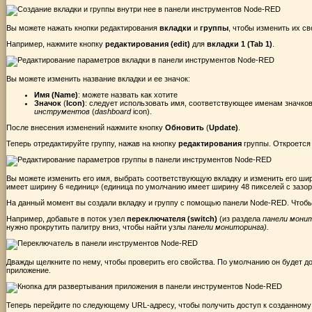
Вы можете нажать кнопки редактирования
вкладки
и
группы
, чтобы изменить их св
Например, нажмите кнопку
редактирования (edit)
для
вкладки 1 (Tab 1)
.
Вы можете изменить название вкладки и ее значок:
Имя (Name)
: можете назвать как хотите
Значок
(
Icon)
: следует использовать имя, соответствующее именам значко
инструментов
(
dashboard
icon).
После внесения изменений нажмите кнопку
Обновить
(
Update)
.
Теперь отредактируйте группу, нажав на кнопку
редактирования
группы. Откроется
Вы можете изменить его имя, выбрать соответствующую вкладку и изменить его ши
имеет ширину 6 «единиц» (единица по умолчанию имеет ширину 48 пикселей с зазор
На данный момент вы создали вкладку и группу с помощью панели Node-RED. Чтобы 
Например, добавьте в поток узел
переключателя (switch)
(из раздела
панели мони
нужно прокрутить палитру вниз, чтобы найти узлы
панели мониторинга).
Дважды щелкните по нему, чтобы проверить его свойства. По умолчанию он будет до
приложение.
Теперь перейдите по следующему URL-адресу, чтобы получить доступ к созданному