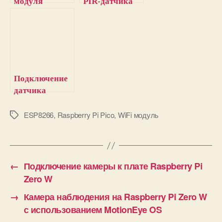
модуля
PIR-датчика
ESP8266 к
движения к
Raspberry Pi
Raspberry Pi
Pico с
Pico
помощью
MicroPython
Подключение
датчика
температуры
DS18B20 к
ESP8266
,
Raspberry Pi Pico
,
WiFi модуль
М
е
Raspberry Pi
т
Pico
к
и
←
Подключение камеры к плате Raspberry Pi
Zero W
→
Камера наблюдения на Raspberry Pi Zero W
с использованием MotionEye OS