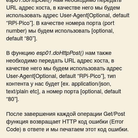
URL адрес хоста, в качестве него мы будем
использовать адрес User-Agent[Optional, default
“RPi-Pico”]. В качестве номера порта (port
number) мы будем использовать [optional,
default “80”].
В функцию
нам также
esp01.doHttpPost()
необходимо передать URL адрес хоста, в
качестве него мы будем использовать адрес
User-Agent[Optional, default “RPi-Pico”], тип
контента у нас будет [ex. application/json,
text/plain etc], а номер порта [optional, default
“80”].
После завершения каждой операции Get/Post
функция возвращает HTTP код ошибки (Error
Code) в ответе и мы печатаем этот код ошибки.