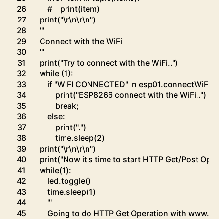
26
#    print(item)
27
print
(
"\r\n\r\n"
)
28
'''
29
Connect with the WiFi
30
'''
31
print
(
"Try to connect with the WiFi.."
)
32
while
(
1
)
:
33
if
"WIFI CONNECTED"
in
esp01
.
connectWiFi
(
"
34
print
(
"ESP8266 connect with the WiFi.."
)
35
break
;
36
else
:
37
print
(
"."
)
38
time
.
sleep
(
2
)
39
print
(
"\r\n\r\n"
)
40
print
(
"Now it's time to start HTTP Get/Post Operat
41
while
(
1
)
:
42
led
.
toggle
(
)
43
time
.
sleep
(
1
)
44
'''
45
    Going to do HTTP Get Operation with www.htt