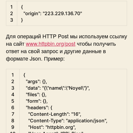
Python
1
{
2
"origin"
:
"223.229.136.70"
3
}
Для операций HTTP Post мы используем ссылку
на сайт
www.httpbin.org/post
чтобы получить
ответ на свой запрос и другие данные в
формате Json. Пример:
Python
1
{
2
"args"
:
{
}
,
3
"data"
:
"{\"name\":\"Noyel\"}"
,
4
"files"
:
{
}
,
5
"form"
:
{
}
,
6
"headers"
:
{
7
"Content-Length"
:
"16"
,
8
"Content-Type"
:
"application/json"
,
9
"Host"
:
"httpbin.org"
,