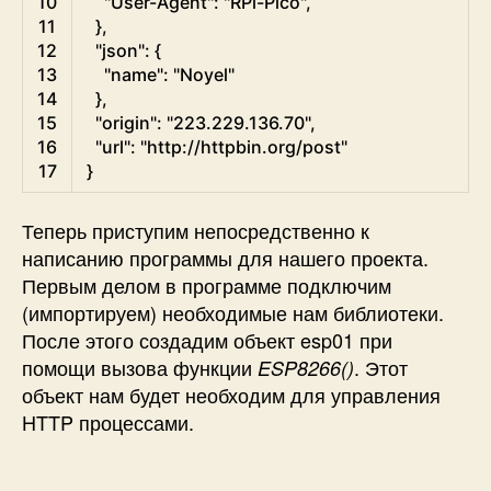
10
"User-Agent"
:
"RPi-Pico"
,
11
}
,
12
"json"
:
{
13
"name"
:
"Noyel"
14
}
,
15
"origin"
:
"223.229.136.70"
,
16
"url"
:
"http://httpbin.org/post"
17
}
Теперь приступим непосредственно к
написанию программы для нашего проекта.
Первым делом в программе подключим
(импортируем) необходимые нам библиотеки.
После этого создадим объект esp01 при
помощи вызова функции
. Этот
ESP8266()
объект нам будет необходим для управления
HTTP процессами.