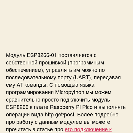
s
p
b
e
r
r
y
P
i
Модуль ESP8266-01 поставляется с
P
собственной прошивкой (программным
i
обеспечением), управлять им можно по
c
последовательному порту (UART), передавая
o
ему AT команды. С помощью языка
W
программирования Micropython мы можем
i
сравнительно просто подключить модуль
-
F
ESP8266 к плате Raspberry Pi Pico и выполнять
i
операции вида http get/post. Более подробно
м
про работу с данным модулем вы можете
о
прочитать в статье про
его подключение к
д