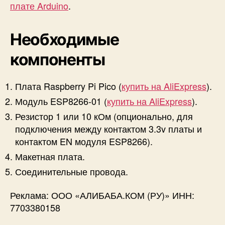
плате Arduino
.
у
л
я
Необходимые
E
S
компоненты
P
8
Плата Raspberry Pi Pico (
купить на AliExpress
).
2
6
Модуль ESP8266-01 (
купить на AliExpress
).
6
Резистор 1 или 10 кОм (опционально, для
-
подключения между контактом 3.3v платы и
0
контактом EN модуля ESP8266).
1
Макетная плата.
Соединительные провода.
Реклама: ООО «АЛИБАБА.КОМ (РУ)» ИНН:
7703380158