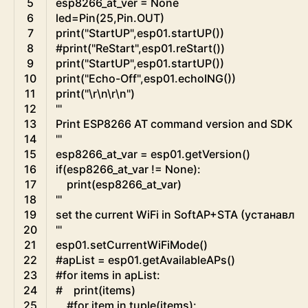
5
esp8266_at_ver
=
None
6
led
=
Pin
(
25
,
Pin
.
OUT
)
7
print
(
"StartUP"
,
esp01
.
startUP
(
)
)
8
#print("ReStart",esp01.reStart())
9
print
(
"StartUP"
,
esp01
.
startUP
(
)
)
10
print
(
"Echo-Off"
,
esp01
.
echoING
(
)
)
11
print
(
"\r\n\r\n"
)
12
'''
13
Print ESP8266 AT command version and SDK det
14
'''
15
esp8266_at_var
=
esp01
.
getVersion
(
)
16
if
(
esp8266_at_var
!=
None
)
:
17
print
(
esp8266_at_var
)
18
'''
19
set the current WiFi in SoftAP+STA (устанавл
20
'''
21
esp01
.
setCurrentWiFiMode
(
)
22
#apList = esp01.getAvailableAPs()
23
#for items in apList:
24
#    print(items)
25
#for item in tuple(items):