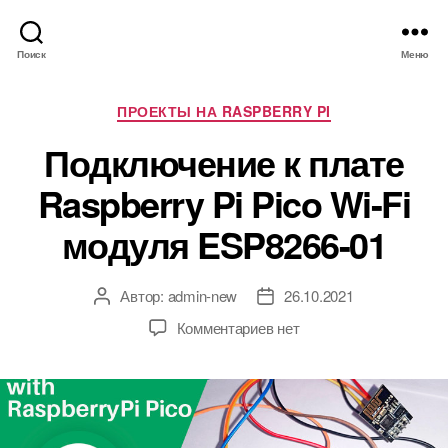
Поиск
Меню
Р
ПРОЕКТЫ НА RASPBERRY PI
у
Подключение к плате
б
р
Raspberry Pi Pico Wi-Fi
и
к
модуля ESP8266-01
и
Автор:
admin-new
26.10.2021
А
Д
в
а
к
Комментариев
нет
т
т
з
о
а
а
р
з
п
з
а
и
а
п
с