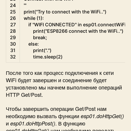
24
'''
25
print
(
"Try to connect with the WiFi.."
)
26
while
(
1
)
:
27
if
"WIFI CONNECTED"
in
esp01
.
connectWiFi
(
"
28
print
(
"ESP8266 connect with the WiFi.."
)
29
break
;
30
else
:
31
print
(
"."
)
32
time
.
sleep
(
2
)
После того как процесс подключения к сети
WiFi будет завершен и соединение будет
установлено мы начнем выполнение операций
HTTP Get/Post.
Чтобы завершить операции Get/Post нам
необходимо вызвать функции
esp01.doHttpGet()
и
. В функцию
esp01.doHttpPost()
нам необходимо передать
esp01.doHttpGet()