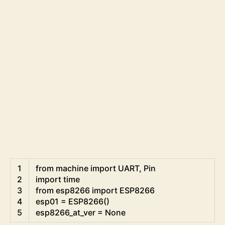
Python
1
from
machine 
import
UART
,
Pin
2
import
time
3
from
esp8266 
import
ESP8266
4
esp01
=
ESP8266
(
)
5
esp8266_at_ver
=
None