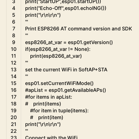
3
print
(
"StartUP"
,
esp01
.
startUP
(
)
)
4
print
(
"Echo-Off"
,
esp01
.
echoING
(
)
)
5
print
(
"\r\n\r\n"
)
6
'''
7
Print ESP8266 AT command version and SDK det
8
'''
9
esp8266_at_var
=
esp01
.
getVersion
(
)
10
if
(
esp8266_at_var
!=
None
)
:
11
print
(
esp8266_at_var
)
12
'''
13
set the current WiFi in SoftAP+STA
14
'''
15
esp01
.
setCurrentWiFiMode
(
)
16
#apList = esp01.getAvailableAPs()
17
#for items in apList:
18
#    print(items)
19
#for item in tuple(items):
20
#    print(item)
21
print
(
"\r\n\r\n"
)
22
'''
23
Connect with the WiFi