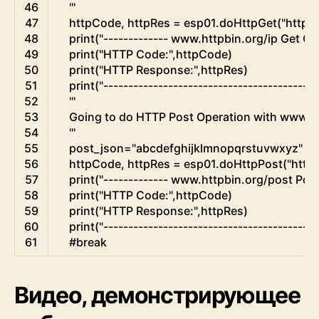
46
    '''
47
httpCode
,
httpRes
=
esp01
.
doHttpGet
(
"http:
48
print
(
"------------- www.httpbin.org/ip Get Ope
49
print
(
"HTTP Code:"
,
httpCode
)
50
print
(
"HTTP Response:"
,
httpRes
)
51
print
(
"-------------------------------------------
52
'''
53
    Going to do HTTP Post Operation with www.h
54
    '''
55
post_json
=
"abcdefghijklmnopqrstuvwxyz"
#"
56
httpCode
,
httpRes
=
esp01
.
doHttpPost
(
"http
57
print
(
"------------- www.httpbin.org/post Post 
58
print
(
"HTTP Code:"
,
httpCode
)
59
print
(
"HTTP Response:"
,
httpRes
)
60
print
(
"-------------------------------------------
61
#break
Видео, демонстрирующее