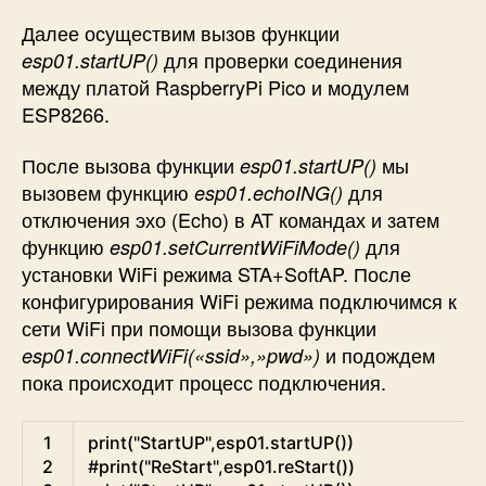
Далее осуществим вызов функции
для проверки соединения
esp01.startUP()
между платой RaspberryPi Pico и модулем
ESP8266.
После вызова функции
мы
esp01.startUP()
вызовем функцию
для
esp01.echoING()
отключения эхо (Echo) в AT командах и затем
функцию
для
esp01.setCurrentWiFiMode()
установки WiFi режима STA+SoftAP. После
конфигурирования WiFi режима подключимся к
сети WiFi при помощи вызова функции
и подождем
esp01.connectWiFi(«ssid»,»pwd»)
пока происходит процесс подключения.
Python
1
print
(
"StartUP"
,
esp01
.
startUP
(
)
)
2
#print("ReStart",esp01.reStart())