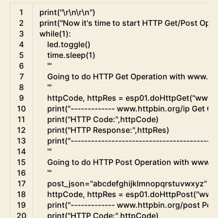
Python
1
print
(
"\r\n\r\n"
)
2
print
(
"Now it's time to start HTTP Get/Post Operat
3
while
(
1
)
:
4
led
.
toggle
(
)
5
time
.
sleep
(
1
)
6
'''
7
    Going to do HTTP Get Operation with www.htt
8
    '''
9
httpCode
,
httpRes
=
esp01
.
doHttpGet
(
"www.h
10
print
(
"------------- www.httpbin.org/ip Get Ope
11
print
(
"HTTP Code:"
,
httpCode
)
12
print
(
"HTTP Response:"
,
httpRes
)
13
print
(
"-------------------------------------------
14
'''
15
    Going to do HTTP Post Operation with www.h
16
    '''
17
post_json
=
"abcdefghijklmnopqrstuvwxyz"
#"
18
httpCode
,
httpRes
=
esp01
.
doHttpPost
(
"www.
19
print
(
"------------- www.httpbin.org/post Post 
20
print
(
"HTTP Code:"
,
httpCode
)