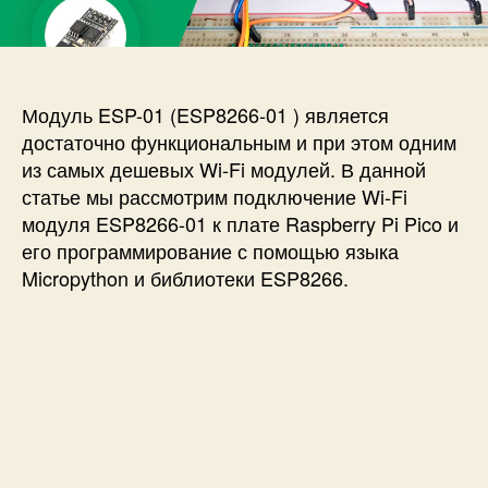
п
и
и
и
с
П
с
и
о
и
д
к
Модуль ESP-01 (ESP8266-01 ) является
л
достаточно функциональным и при этом одним
ю
из самых дешевых Wi-Fi модулей. В данной
ч
статье мы рассмотрим подключение Wi-Fi
е
модуля ESP8266-01 к плате Raspberry Pi Pico и
н
его программирование с помощью языка
и
е
Micropython и библиотеки ESP8266.
к
п
л
а
т
е
R
a