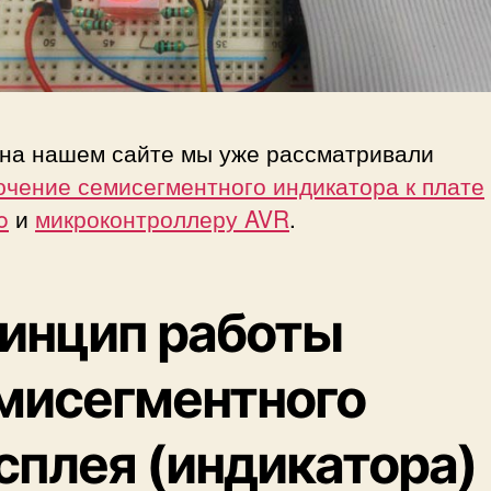
p
b
e
r
r
 на нашем сайте мы уже рассматривали
y
P
ючение семисегментного индикатора к плате
i
o
и
микроконтроллеру AVR
.
инцип работы
мисегментного
сплея (индикатора)