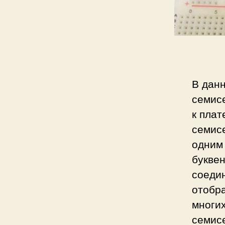
с
и
В дан
семисе
к плат
семисе
одним
букве
соеди
отобра
многих
семис