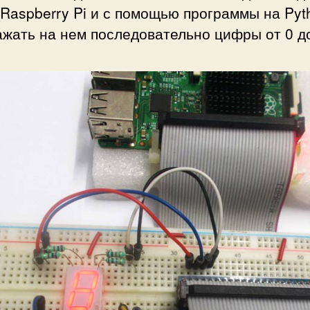
т
Raspberry Pi и с помощью программы на Pyt
н
жать на нем последовательно цифры от 0 до
о
г
о
и
н
д
и
к
а
т
о
р
а
к
R
a
s