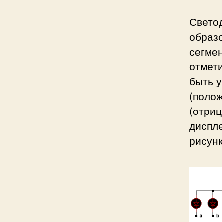
Свето
образо
сегмен
отмети
быть 
(поло
(отри
диспл
рисунк