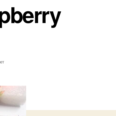
pberry
ет