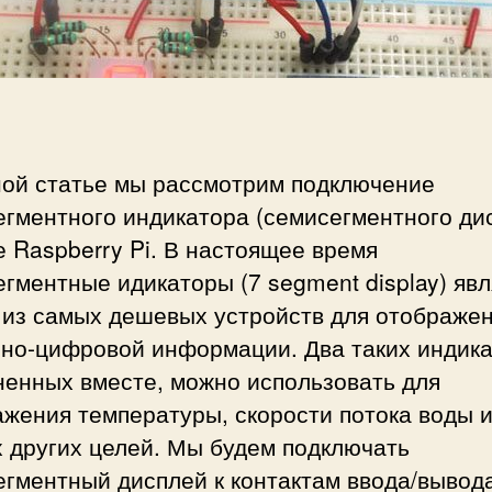
д
и
к
л
ю
ч
е
н
ной статье мы рассмотрим подключение
и
гментного индикатора (семисегментного ди
е
с
е Raspberry Pi. В настоящее время
е
гментные идикаторы (7 segment display) яв
м
 из самых дешевых устройств для отображе
и
нно-цифровой информации. Два таких индика
с
е
ненных вместе, можно использовать для
г
жения температуры, скорости потока воды 
м
 других целей. Мы будем подключать
е
егментный дисплей к контактам ввода/вывод
н