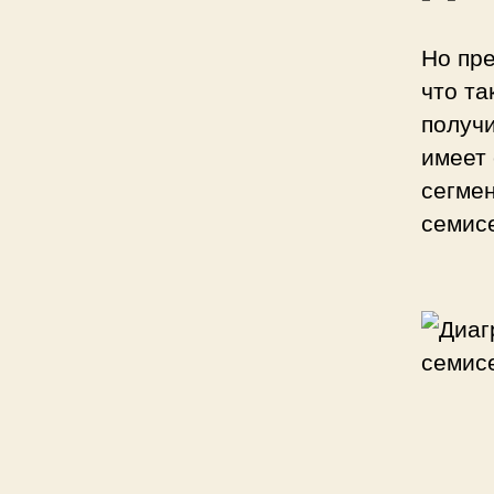
Но пре
что та
получи
имеет 
сегмен
семисе