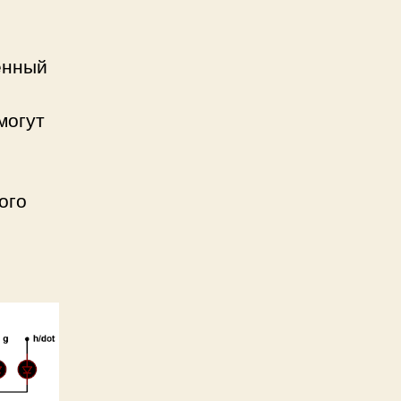
енный
могут
ого