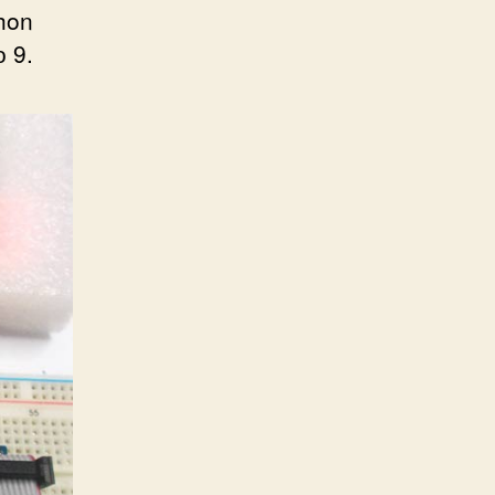
hon
 9.