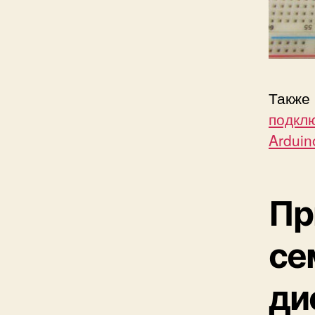
Также
подкл
Arduin
Пр
се
ди