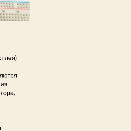
сплея)
ляются
ния
тора,
и
а