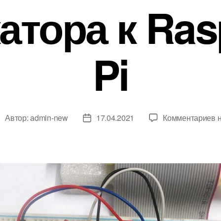
атора к Ras
Pi
к
Автор:
admin-new
17.04.2021
Комментариев
н
А
Д
з
а
а
т
п
а
и
з
с
а
и
п
П
и
о
с