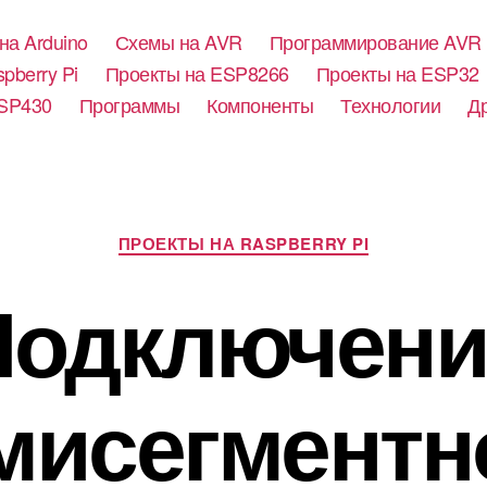
на Arduino
Схемы на AVR
Программирование AVR
pberry Pi
Проекты на ESP8266
Проекты на ESP32
SP430
Программы
Компоненты
Технологии
Д
Р
ПРОЕКТЫ НА RASPBERRY PI
у
б
Подключени
р
и
к
и
мисегментн