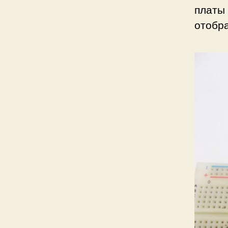
платы 
отобра