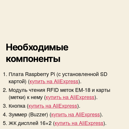
д
и
о
ч
а
с
т
Необходимые
о
т
компоненты
н
о
Плата Raspberry Pi (с установленной SD
й
и
картой) (
купить на AliExpress
).
д
Модуль чтения RFID меток EM-18 и карты
е
(метки) к нему (
купить на AliExpress
).
н
Кнопка (
купить на AliExpress
).
т
и
Зуммер (Buzzer) (
купить на AliExpress
).
ф
ЖК дисплей 16×2 (
купить на AliExpress
).
и