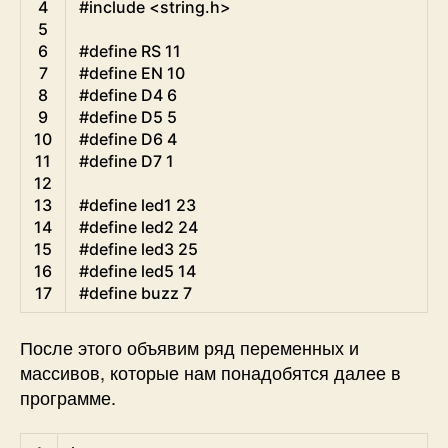
4
#include <string.h>
5
6
#define RS 11
7
#define EN 10
8
#define D4 6
9
#define D5 5
10
#define D6 4
11
#define D7 1
12
13
#define led1 23
14
#define led2 24
15
#define led3 25
16
#define led5 14
17
#define buzz 7
После этого объявим ряд переменных и
массивов, которые нам понадобятся далее в
программе.
C