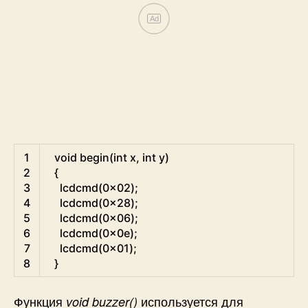
Ad
C
1
void
begin
(
int
x
,
int
y
)
2
{
3
lcdcmd
(
0x02
)
;
4
lcdcmd
(
0x28
)
;
5
lcdcmd
(
0x06
)
;
6
lcdcmd
(
0x0e
)
;
7
lcdcmd
(
0x01
)
;
8
}
Функция
используется для
void buzzer()