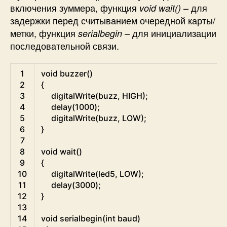
включения зуммера, функция
– для
void wait()
задержки перед считыванием очередной карты/
метки, функция
– для инициализации
serialbegin
последовательной связи.
C
1
void
buzzer
(
)
2
{
3
digitalWrite
(
buzz
,
HIGH
)
;
4
delay
(
1000
)
;
5
digitalWrite
(
buzz
,
LOW
)
;
6
}
7
8
void
wait
(
)
9
{
10
digitalWrite
(
led5
,
LOW
)
;
11
delay
(
3000
)
;
12
}
13
14
void
serialbegin
(
int
baud
)