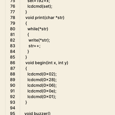
75
set
=
192
+
x
;
76
lcdcmd
(
set
)
;
77
}
78
void
print
(
char
*
str
)
79
{
80
while
(
*
str
)
81
{
82
write
(
*
str
)
;
83
str
++
;
84
}
85
}
86
void
begin
(
int
x
,
int
y
)
87
{
88
lcdcmd
(
0x02
)
;
89
lcdcmd
(
0x28
)
;
90
lcdcmd
(
0x06
)
;
91
lcdcmd
(
0x0e
)
;
92
lcdcmd
(
0x01
)
;
93
}
94
95
void
buzzer
(
)