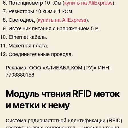
к
Потенциометр 10 кОм (
купить на AliExpress
).
а
Резисторы 10 кОм и 1 кОм.
ц
Светодиод (
купить на AliExpress
).
и
и
Источник питания с напряжением 5 В.
(
Ethernet кабель.
R
Макетная плата.
F
I
Соединительные провода.
D
)
Реклама: ООО «АЛИБАБА.КОМ (РУ)» ИНН:
7703380158
Модуль чтения RFID меток
и метки к нему
Система радиочастотной идентификации (RFID)
состоит из двух компонентов — модуля чтения