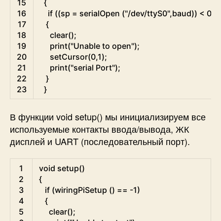
15
{
16
if
(
(
sp
=
serialOpen
(
"/dev/ttyS0"
,
baud
)
)
<
0
)
17
{
18
clear
(
)
;
19
print
(
"Unable to open"
)
;
20
setCursor
(
0
,
1
)
;
21
print
(
"serial Port"
)
;
22
}
23
}
В функции void setup() мы инициализируем все
используемые контакты ввода/вывода, ЖК
дисплей и UART (последовательный порт).
C
1
void
setup
(
)
2
{
3
if
(
wiringPiSetup
(
)
==
-
1
)
4
{
5
clear
(
)
;