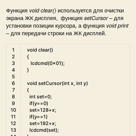
Функция
используется для очистки
void clear()
экрана ЖК дисплея, функция
– для
setCursor
установки позиции курсора, а функция
void print
– для передачи строки на ЖК дисплей.
C
1
void
clear
(
)
2
{
3
lcdcmd
(
0x01
)
;
4
}
5
6
void
setCursor
(
int
x
,
int
y
)
7
{
8
int
set
=
0
;
9
if
(
y
==
0
)
10
set
=
128
+
x
;
11
if
(
y
==
1
)
12
set
=
192
+
x
;
13
lcdcmd
(
set
)
;