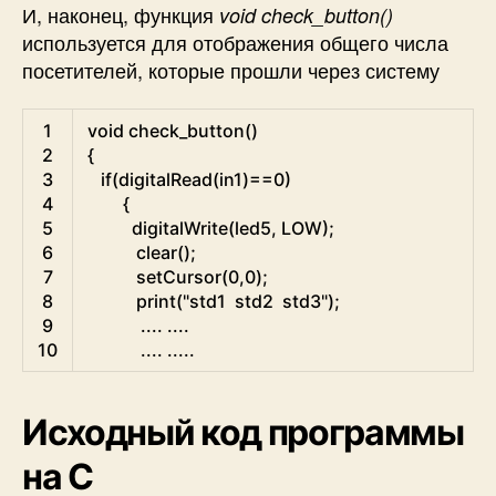
И, наконец, функция
void check_button()
используется для отображения общего числа
посетителей, которые прошли через систему
C
1
void
check_button
(
)
2
{
3
if
(
digitalRead
(
in1
)
==
0
)
4
{
5
digitalWrite
(
led5
,
LOW
)
;
6
clear
(
)
;
7
setCursor
(
0
,
0
)
;
8
print
(
"std1  std2  std3"
)
;
9
.
.
.
.
.
.
.
.
10
.
.
.
.
.
.
.
.
.
Исходный код программы
на C