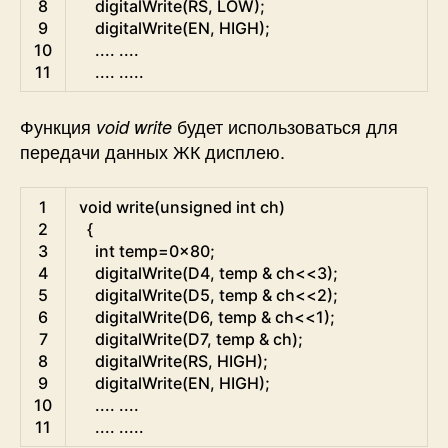
8
digitalWrite
(
RS
,
LOW
)
;
9
digitalWrite
(
EN
,
HIGH
)
;
10
.
.
.
.
.
.
.
.
11
.
.
.
.
.
.
.
.
.
Функция
будет использоваться для
void write
передачи данных ЖК дисплею.
C
1
void
write
(
unsigned
int
ch
)
2
{
3
int
temp
=
0x80
;
4
digitalWrite
(
D4
,
temp
&
ch
<<
3
)
;
5
digitalWrite
(
D5
,
temp
&
ch
<<
2
)
;
6
digitalWrite
(
D6
,
temp
&
ch
<<
1
)
;
7
digitalWrite
(
D7
,
temp
&
ch
)
;
8
digitalWrite
(
RS
,
HIGH
)
;
9
digitalWrite
(
EN
,
HIGH
)
;
10
.
.
.
.
.
.
.
.
11
.
.
.
.
.
.
.
.
.