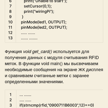
6
print
(
"Unable to start"
)
;
7
setCursor
(
0
,
1
)
;
8
print
(
"wiringPi"
)
;
9
}
10
pinMode
(
led1
,
OUTPUT
)
;
11
pinMode
(
led2
,
OUTPUT
)
;
12
.
.
.
.
.
.
.
.
.
.
.
13
.
.
.
.
.
.
.
.
.
.
.
.
.
Функция
используется для
void get_card()
получения данных с модуля считывания RFID
меток. В функции void main() мы высвечиваем
необходимые сообщения на экране ЖК дисплея
и сравниваем считанные метки с заранее
определенными значениями.
C
1
.
.
.
.
.
.
.
.
.
2
.
.
.
.
.
.
.
.
.
3
if
(
strncmp
(
rfid
,
"0900711B6003"
,
12
)
==
0
)