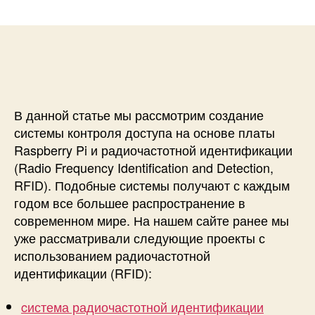
и
а
п
с
п
и
и
и
с
С
с
и
и
и
с
т
В данной статье мы рассмотрим создание
е
м
системы контроля доступа на основе платы
а
Raspberry Pi и радиочастотной идентификации
к
(Radio Frequency Identification and Detection,
о
RFID). Подобные системы получают с каждым
н
годом все большее распространение в
т
современном мире. На нашем сайте ранее мы
р
уже рассматривали следующие проекты с
о
л
использованием радиочастотной
я
идентификации (RFID):
д
о
cистема радиочастотной идентификации
с