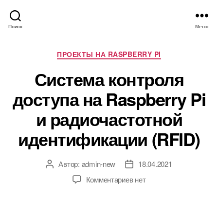
Поиск
Меню
Р
ПРОЕКТЫ НА RASPBERRY PI
у
Система контроля
б
р
доступа на Raspberry Pi
и
к
и радиочастотной
и
идентификации (RFID)
Автор:
admin-new
18.04.2021
А
Д
в
а
к
Комментариев
нет
т
т
з
о
а
а
р
з
п
з
а