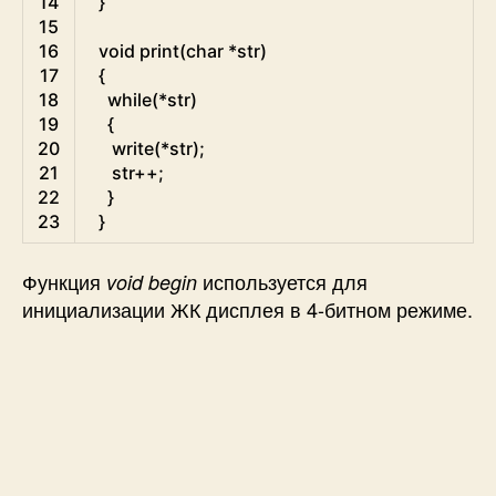
14
}
15
16
void
print
(
char
*
str
)
17
{
18
while
(
*
str
)
19
{
20
write
(
*
str
)
;
21
str
++
;
22
}
23
}
Функция
используется для
void begin
инициализации ЖК дисплея в 4-битном режиме.