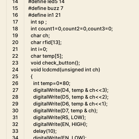
14
#define led5 14
15
#define buzz 7
16
#define in1 21
17
int
sp
;
18
int
count1
=
0
,
count2
=
0
,
count3
=
0
;
19
char
ch
;
20
char
rfid
[
13
]
;
21
int
i
=
0
;
22
char
temp
[
5
]
;
23
void
check_button
(
)
;
24
void
lcdcmd
(
unsigned
int
ch
)
25
{
26
int
temp
=
0x80
;
27
digitalWrite
(
D4
,
temp
&
ch
<<
3
)
;
28
digitalWrite
(
D5
,
temp
&
ch
<<
2
)
;
29
digitalWrite
(
D6
,
temp
&
ch
<<
1
)
;
30
digitalWrite
(
D7
,
temp
&
ch
)
;
31
digitalWrite
(
RS
,
LOW
)
;
32
digitalWrite
(
EN
,
HIGH
)
;
33
delay
(
10
)
;
34
digitalWrite
(
EN
,
LOW
)
;