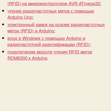
(RFID) на микроконтроллере AVR ATmega32
;
т
чтение радиочастотных меток с помощью
у
п
Arduino Uno
;
а
электронный замок на основе радиочастотных
н
меток (RFID) и Arduino
;
а
вход в Windows с помощью Arduino и
R
a
радиочастотной идентификации (RFID)
;
s
подключение модуля чтения RFID меток
p
RDM6300 к Arduino
.
b
e
r
r
y
P
i
и
р
а