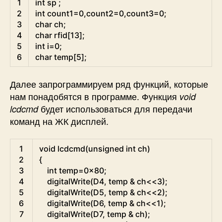
1
int
sp
;
2
int
count1
=
0
,
count2
=
0
,
count3
=
0
;
3
char
ch
;
4
char
rfid
[
13
]
;
5
int
i
=
0
;
6
char
temp
[
5
]
;
Далее запрограммируем ряд функций, которые
нам понадобятся в программе. Функция
void
будет использоваться для передачи
lcdcmd
команд на ЖК дисплей.
C
1
void
lcdcmd
(
unsigned
int
ch
)
2
{
3
int
temp
=
0x80
;
4
digitalWrite
(
D4
,
temp
&
ch
<<
3
)
;
5
digitalWrite
(
D5
,
temp
&
ch
<<
2
)
;
6
digitalWrite
(
D6
,
temp
&
ch
<<
1
)
;
7
digitalWrite
(
D7
,
temp
&
ch
)
;