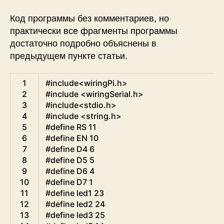
Код программы без комментариев, но
практически все фрагменты программы
достаточно подробно объяснены в
предыдущем пункте статьи.
C
1
#include<wiringPi.h>
2
#include <wiringSerial.h>
3
#include<stdio.h>
4
#include <string.h>
5
#define RS 11
6
#define EN 10
7
#define D4 6
8
#define D5 5
9
#define D6 4
10
#define D7 1
11
#define led1 23
12
#define led2 24
13
#define led3 25