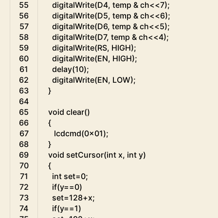
55
digitalWrite
(
D4
,
temp
&
ch
<<
7
)
;
56
digitalWrite
(
D5
,
temp
&
ch
<<
6
)
;
57
digitalWrite
(
D6
,
temp
&
ch
<<
5
)
;
58
digitalWrite
(
D7
,
temp
&
ch
<<
4
)
;
59
digitalWrite
(
RS
,
HIGH
)
;
60
digitalWrite
(
EN
,
HIGH
)
;
61
delay
(
10
)
;
62
digitalWrite
(
EN
,
LOW
)
;
63
}
64
65
void
clear
(
)
66
{
67
lcdcmd
(
0x01
)
;
68
}
69
void
setCursor
(
int
x
,
int
y
)
70
{
71
int
set
=
0
;
72
if
(
y
==
0
)
73
set
=
128
+
x
;
74
if
(
y
==
1
)