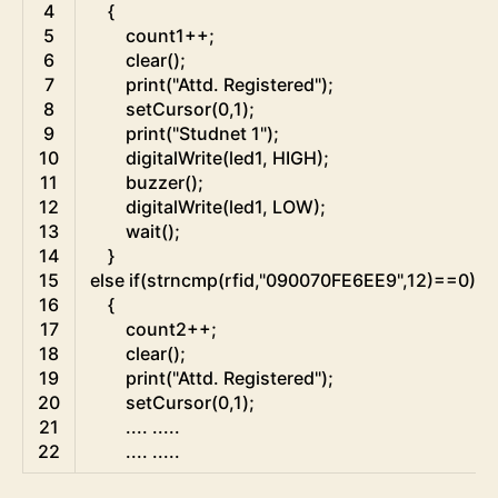
4
{
5
count1
++
;
6
clear
(
)
;
7
print
(
"Attd. Registered"
)
;
8
setCursor
(
0
,
1
)
;
9
print
(
"Studnet 1"
)
;
10
digitalWrite
(
led1
,
HIGH
)
;
11
buzzer
(
)
;
12
digitalWrite
(
led1
,
LOW
)
;
13
wait
(
)
;
14
}
15
else
if
(
strncmp
(
rfid
,
"090070FE6EE9"
,
12
)
==
0
)
16
{
17
count2
++
;
18
clear
(
)
;
19
print
(
"Attd. Registered"
)
;
20
setCursor
(
0
,
1
)
;
21
.
.
.
.
.
.
.
.
.
22
.
.
.
.
.
.
.
.
.