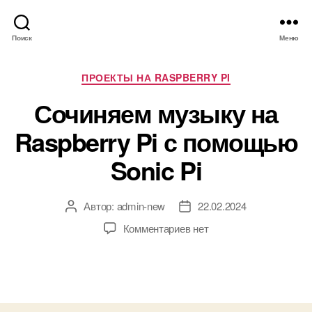
Поиск
Меню
Р
ПРОЕКТЫ НА RASPBERRY PI
у
Сочиняем музыку на
б
р
Raspberry Pi с помощью
и
к
Sonic Pi
и
Автор:
admin-new
22.02.2024
А
Д
в
а
к
Комментариев
нет
т
т
з
о
а
а
р
з
п
з
а
и
а
п
с