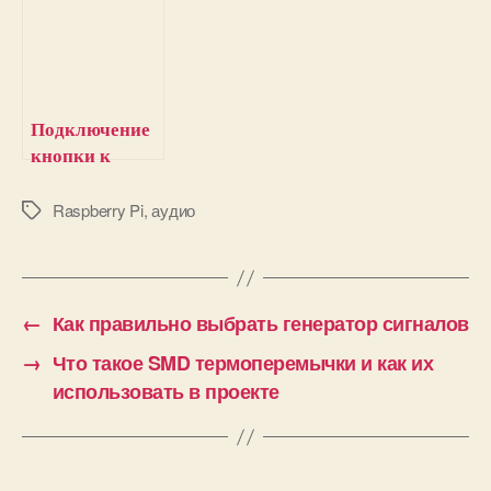
помощью
Raspberry Pi и
библиотеки
программы на
PyGame
Python
Подключение
кнопки к
Raspberry Pi с
помощью
Raspberry Pi
,
аудио
М
е
программы на
т
Python
к
и
←
Как правильно выбрать генератор сигналов
→
Что такое SMD термоперемычки и как их
использовать в проекте