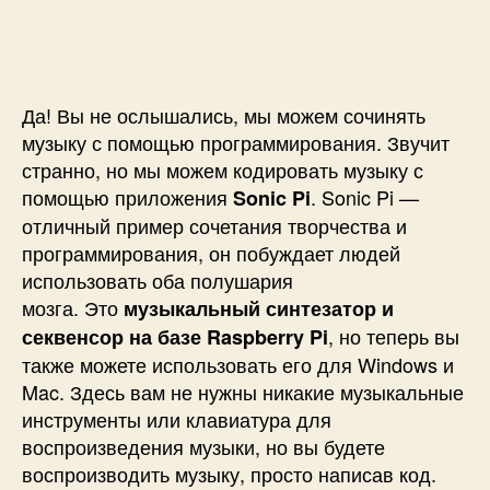
п
и
и
и
с
С
с
и
о
и
ч
и
Да! Вы не ослышались, мы можем сочинять
н
музыку с помощью программирования. Звучит
я
странно, но мы можем кодировать музыку с
е
помощью приложения
. Sonic Pi —
Sonic Pi
м
отличный пример сочетания творчества и
м
программирования, он побуждает людей
у
з
использовать оба полушария
ы
мозга. Это
музыкальный синтезатор и
к
, но теперь вы
секвенсор на базе Raspberry Pi
у
также можете использовать его для Windows и
н
Mac. Здесь вам не нужны никакие музыкальные
а
инструменты или клавиатура для
R
воспроизведения музыки, но вы будете
a
s
воспроизводить музыку, просто написав код.