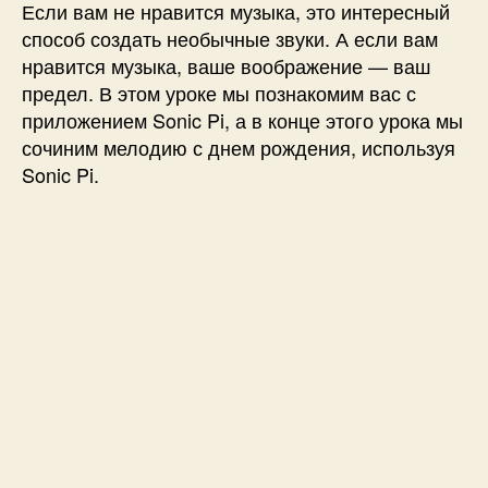
p
Если вам не нравится музыка, это интересный
b
способ создать необычные звуки. А если вам
e
нравится музыка, ваше воображение — ваш
r
предел. В этом уроке мы познакомим вас с
r
приложением Sonic Pi, а в конце этого урока мы
y
сочиним мелодию с днем ​​​​рождения, используя
P
i
Sonic Pi.
с
п
о
м
о
щ
ь
ю
S
o
n
i
c