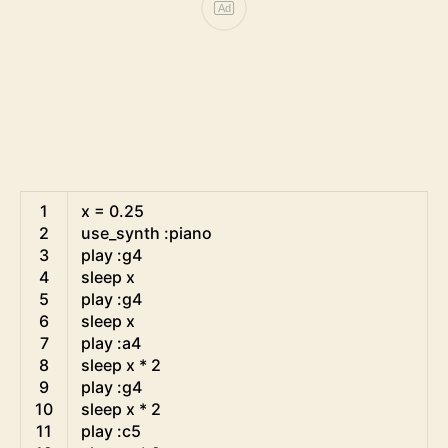
Ad
1
x
=
0.25
2
use_synth
:
piano
3
play
:
g4
4
sleep
x
5
play
:
g4
6
sleep
x
7
play
:
a4
8
sleep
x *
2
9
play
:
g4
10
sleep
x *
2
11
play
:
c5