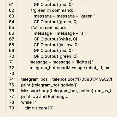
61
GPIO
.
output
(
red
,
0
)
62
if
'green'
in
command
:
63
message
=
message
+
"green "
64
GPIO
.
output
(
green
,
0
)
65
if
'all'
in
command
:
66
message
=
message
+
"all "
67
GPIO
.
output
(
white
,
0
)
68
GPIO
.
output
(
yellow
,
0
)
69
GPIO
.
output
(
red
,
0
)
70
GPIO
.
output
(
green
,
0
)
71
message
=
message
+
"light(s)"
72
telegram_bot
.
sendMessage
(
chat_id
,
mess
73
74
telegram_bot
=
telepot
.
Bot
(
'470583174:AAG7M
75
print
(
telegram_bot
.
getMe
(
)
)
76
MessageLoop
(
telegram_bot
,
action
)
.
run_as_thr
77
print
'Up and Running....'
78
while
1
:
79
time
.
sleep
(
10
)