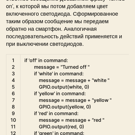
on’, к которой мы потом добавляем цвет
включенного светодиода. Сформированное
таким образом сообщение мы передаем
обратно на смартфон. Аналогичная
последовательность действий применяется и
при выключении светодиодов.
Python
1
if
'off'
in
command
:
2
message
=
"Turned off "
3
if
'white'
in
command
:
4
message
=
message
+
"white "
5
GPIO
.
output
(
white
,
0
)
6
if
'yellow'
in
command
:
7
message
=
message
+
"yellow "
8
GPIO
.
output
(
yellow
,
0
)
9
if
'red'
in
command
:
10
message
=
message
+
"red "
11
GPIO
.
output
(
red
,
0
)
12
if
'green'
in
command
: