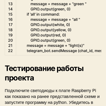
13
message
=
message
+
"green "
14
GPIO
.
output
(
green
,
0
)
15
if
'all'
in
command
:
16
message
=
message
+
"all "
17
GPIO
.
output
(
white
,
0
)
18
GPIO
.
output
(
yellow
,
0
)
19
GPIO
.
output
(
red
,
0
)
20
GPIO
.
output
(
green
,
0
)
21
message
=
message
+
"light(s)"
22
telegram_bot
.
sendMessage
(
chat_id
,
mess
Тестирование работы
проекта
Подключите светодиоды к плате Raspberry Pi
как показано на ранее представленной схеме и
запустите программу на python. Убедитесь в