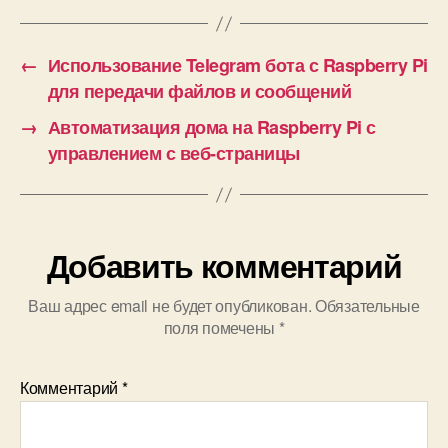
т
файлов и
к
сообщений
и
←
Использование Telegram бота с Raspberry Pi
для передачи файлов и сообщений
→
Автоматизация дома на Raspberry Pi с
управлением с веб-страницы
Добавить комментарий
Ваш адрес email не будет опубликован.
Обязательные
поля помечены
*
Комментарий
*