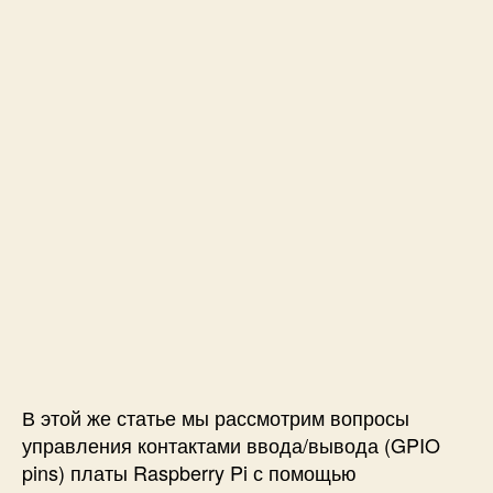
и
R
a
s
p
b
e
r
r
y
P
i
и
з
п
р
и
л
В этой же статье мы рассмотрим вопросы
о
управления контактами ввода/вывода (GPIO
ж
pins) платы Raspberry Pi с помощью
е