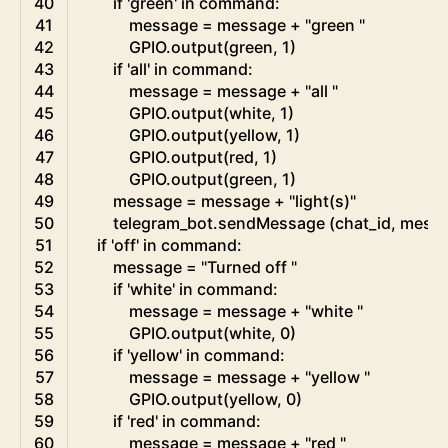
40
if
'green'
in
command
:
41
message
=
message
+
"green "
42
GPIO
.
output
(
green
,
1
)
43
if
'all'
in
command
:
44
message
=
message
+
"all "
45
GPIO
.
output
(
white
,
1
)
46
GPIO
.
output
(
yellow
,
1
)
47
GPIO
.
output
(
red
,
1
)
48
GPIO
.
output
(
green
,
1
)
49
message
=
message
+
"light(s)"
50
telegram_bot
.
sendMessage
(
chat_id
,
mess
51
if
'off'
in
command
:
52
message
=
"Turned off "
53
if
'white'
in
command
:
54
message
=
message
+
"white "
55
GPIO
.
output
(
white
,
0
)
56
if
'yellow'
in
command
:
57
message
=
message
+
"yellow "
58
GPIO
.
output
(
yellow
,
0
)
59
if
'red'
in
command
:
60
message
=
message
+
"red "