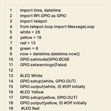
Python
1
import
time
,
datetime
2
import
RPi
.
GPIO 
as
GPIO
3
import
telepot
4
from
telepot
.
loop 
import
MessageLoop
5
white
=
26
6
yellow
=
19
7
red
=
13
8
green
=
6
9
now
=
datetime
.
datetime
.
now
(
)
10
GPIO
.
setmode
(
GPIO
.
BCM
)
11
GPIO
.
setwarnings
(
False
)
12
13
#LED White
14
GPIO
.
setup
(
white
,
GPIO
.
OUT
)
15
GPIO
.
output
(
white
,
0
)
#Off initially
16
#LED Yellow
17
GPIO
.
setup
(
yellow
,
GPIO
.
OUT
)
18
GPIO
.
output
(
yellow
,
0
)
#Off initially
19
#LED Red