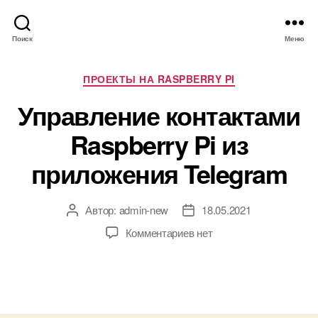
Поиск
Меню
Р
ПРОЕКТЫ НА RASPBERRY PI
у
Управление контактами
б
р
Raspberry Pi из
и
к
приложения Telegram
и
Автор:
admin-new
18.05.2021
А
Д
в
а
к
Комментариев
нет
т
т
з
о
а
а
р
з
п
з
а
и
а
п
с