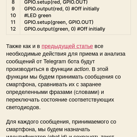
8
GPIO
.
setup
(
red
,
GPIO
.
OUT
)
9
GPIO
.
output
(
red
,
0
)
#Off initially
10
#LED green
11
GPIO
.
setup
(
green
,
GPIO
.
OUT
)
12
GPIO
.
output
(
green
,
0
)
#Off initially
Также как и в
предыдущей статье
все
необходимые действия для приема и анализа
сообщений от Telegram бота будут
производиться в функции
. В этой
action
функции мы будем принимать сообщения со
смартфона, сравнивать их с заранее
определенными фразами (словами) и
переключать состояние соответствующих
светодиодов.
Для каждого сообщения, принимаемого со
смартфона, мы будем назначать
идентификатор (chat id) и сохранять текст