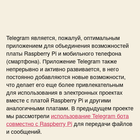
п
и
и
и
с
У
с
и
п
и
р
а
Telegram является, пожалуй, оптимальным
в
л
приложением для объединения возможностей
е
платы Raspberry Pi и мобильного телефона
н
(смартфона). Приложение Telegram также
и
непрерывно и активно развивается, в него
е
постоянно добавляются новые возможности,
к
что делает его еще более привлекательным
о
для использования в электронных проектах
н
вместе с платой Raspberry Pi и другими
т
а
аналогичными платами. В предыдущем проекте
к
мы рассмотрели
использование Telegram бота
т
совместно с Raspberry Pi
для передачи файлов
а
и сообщений.
м