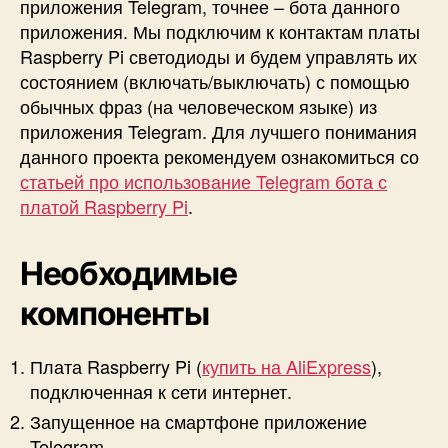
приложения Telegram, точнее – бота данного
н
приложения. Мы подключим к контактам платы
и
Raspberry Pi светодиоды и будем управлять их
я
состоянием (включать/выключать) с помощью
T
обычных фраз (на человеческом языке) из
e
l
приложения Telegram. Для лучшего понимания
e
данного проекта рекомендуем ознакомиться со
g
статьей про использование Telegram бота с
r
платой Raspberry Pi
.
a
m
Необходимые
компоненты
Плата Raspberry Pi (
купить на AliExpress
),
подключенная к сети интернет.
Запущенное на смартфоне приложение
Telegram.