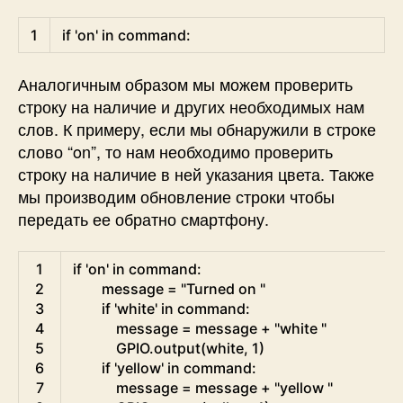
Python
1
if
'on'
in
command
:
Аналогичным образом мы можем проверить
строку на наличие и других необходимых нам
слов. К примеру, если мы обнаружили в строке
слово “on”, то нам необходимо проверить
строку на наличие в ней указания цвета. Также
мы производим обновление строки чтобы
передать ее обратно смартфону.
Python
1
if
'on'
in
command
:
2
message
=
"Turned on "
3
if
'white'
in
command
:
4
message
=
message
+
"white "
5
GPIO
.
output
(
white
,
1
)
6
if
'yellow'
in
command
:
7
message
=
message
+
"yellow "