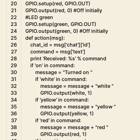
20
GPIO
.
setup
(
red
,
GPIO
.
OUT
)
21
GPIO
.
output
(
red
,
0
)
#Off initially
22
#LED green
23
GPIO
.
setup
(
green
,
GPIO
.
OUT
)
24
GPIO
.
output
(
green
,
0
)
#Off initially
25
def
action
(
msg
)
:
26
chat_id
=
msg
[
'chat'
]
[
'id'
]
27
command
=
msg
[
'text'
]
28
print
'Received: %s'
%
command
29
if
'on'
in
command
:
30
message
=
"Turned on "
31
if
'white'
in
command
:
32
message
=
message
+
"white "
33
GPIO
.
output
(
white
,
1
)
34
if
'yellow'
in
command
:
35
message
=
message
+
"yellow "
36
GPIO
.
output
(
yellow
,
1
)
37
if
'red'
in
command
:
38
message
=
message
+
"red "
39
GPIO
.
output
(
red
,
1
)