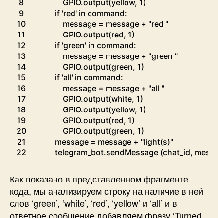
8
GPIO
.
output
(
yellow
,
1
)
9
if
'red'
in
command
:
10
message
=
message
+
"red "
11
GPIO
.
output
(
red
,
1
)
12
if
'green'
in
command
:
13
message
=
message
+
"green "
14
GPIO
.
output
(
green
,
1
)
15
if
'all'
in
command
:
16
message
=
message
+
"all "
17
GPIO
.
output
(
white
,
1
)
18
GPIO
.
output
(
yellow
,
1
)
19
GPIO
.
output
(
red
,
1
)
20
GPIO
.
output
(
green
,
1
)
21
message
=
message
+
"light(s)"
22
telegram_bot
.
sendMessage
(
chat_id
,
mess
Как показано в представленном фрагменте
кода, мы анализируем строку на наличие в ней
слов ‘green’, ‘white’, ‘red’, ‘yellow’ и ‘all’ и в
ответное сообщение добавляем фразу ‘Turned