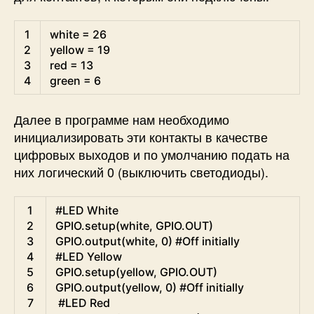
Python
1
white
=
26
2
yellow
=
19
3
red
=
13
4
green
=
6
Далее в программе нам необходимо
инициализировать эти контакты в качестве
цифровых выходов и по умолчанию подать на
них логический 0 (выключить светодиоды).
Python
1
#LED White
2
GPIO
.
setup
(
white
,
GPIO
.
OUT
)
3
GPIO
.
output
(
white
,
0
)
#Off initially
4
#LED Yellow
5
GPIO
.
setup
(
yellow
,
GPIO
.
OUT
)
6
GPIO
.
output
(
yellow
,
0
)
#Off initially
7
#LED Red