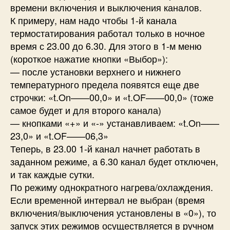
времени включения и выключения каналов.
К примеру, нам надо чтобы 1-й канала
термостатирования работал только в ночное
время с 23.00 до 6.30. Для этого в 1-м меню
(короткое нажатие кнопки «Выбор»):
— после установки верхнего и нижнего
температурного предела появятся еще две
строчки: «t.On——00,0» и «t.OF——00,0» (тоже
самое будет и для второго канала)
— кнопками «+» и «-» устанавливаем: «t.On——
23,0» и «t.OF——06,3»
Теперь, в 23.00 1-й канал начнет работать в
заданном режиме, а 6.30 канал будет отключен,
и так каждые сутки.
По режиму однократного нагрева/охлаждения.
Если временной интервал не выбран (время
включения/выключения установлены в «0»), то
запуск этих режимов осуществляется в ручном