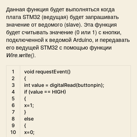
Данная функция будет выполняться когда
плата STM32 (ведущая) будет запрашивать
значение от ведомого (slave). Эта функция
будет считывать значение (0 или 1) с кнопки,
подключенной к ведомой Arduino, и передавать
его ведущей STM32 с помощью функции
.
Wire.write()
Arduino
1
void
requestEvent
(
)
2
{
3
int
value
=
digitalRead
(
buttonpin
)
;
4
if
(
value
==
HIGH
)
5
{
6
x
=
1
;
7
}
8
else
9
{
10
x
=
0
;