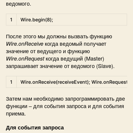
ведомого.
Arduino
1
Wire
.
begin
(
8
)
;
После этого мы должны вызвать функцию
когда ведомый получает
Wire.onReceive
значение от ведущего и функцию
когда ведущий (Master)
Wire.onRequest
запрашивает значение от ведомого (Slave).
Arduino
1
Wire
.
onReceive
(
receiveEvent
)
;
Wire
.
onRequest
(
r
Затем нам необходимо запрограммировать две
функции – для события запроса и для события
приема.
Для события запроса