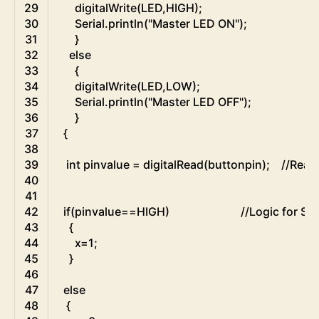
29
digitalWrite
(
LED
,
HIGH
)
;
30
Serial
.
println
(
"Master LED ON"
)
;
31
}
32
else
33
{
34
digitalWrite
(
LED
,
LOW
)
;
35
Serial
.
println
(
"Master LED OFF"
)
;
36
}
37
{
38
39
int
pinvalue
=
digitalRead
(
buttonpin
)
;
//Read
40
41
42
if
(
pinvalue
==
HIGH
)
//Logic for Se
43
{
44
x
=
1
;
45
}
46
47
else
48
{