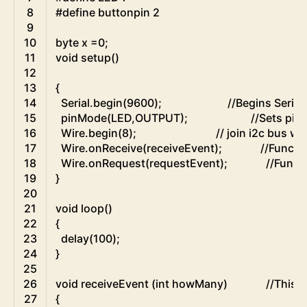
8
#define buttonpin 2
9
10
byte
x
=
0
;
11
void
setup
(
)
12
13
{
14
Serial
.
begin
(
9600
)
;
//Begins Seria
15
pinMode
(
LED
,
OUTPUT
)
;
//Sets pin
16
Wire
.
begin
(
8
)
;
// join i2c bus wi
17
Wire
.
onReceive
(
receiveEvent
)
;
//Functi
18
Wire
.
onRequest
(
requestEvent
)
;
//Funct
19
}
20
21
void
loop
(
)
22
{
23
delay
(
100
)
;
24
}
25
26
void
receiveEvent
(
int
howMany
)
//This 
27
{