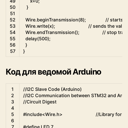
49
x
=
0
;
50
}
51
52
Wire
.
beginTransmission
(
8
)
;
// starts 
53
Wire
.
write
(
x
)
;
// sends the value
54
Wire
.
endTransmission
(
)
;
// stop tran
55
delay
(
500
)
;
56
}
57
}
Код для ведомой Arduino
Arduino
1
//I2C Slave Code (Arduino)
2
//I2C Communication between STM32 and Ardu
3
//Circuit Digest
4
5
#include<Wire.h>                             //Library
6
7
#define LED 7