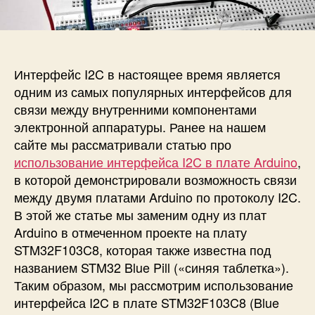
п
и
и
и
с
И
с
и
с
и
п
о
Интерфейс I2C в настоящее время является
л
одним из самых популярных интерфейсов для
ь
связи между внутренними компонентами
з
электронной аппаратуры. Ранее на нашем
о
сайте мы рассматривали статью про
в
использование интерфейса I2C в плате Arduino
,
а
н
в которой демонстрировали возможность связи
и
между двумя платами Arduino по протоколу I2C.
е
В этой же статье мы заменим одну из плат
и
Arduino в отмеченном проекте на плату
н
STM32F103C8, которая также известна под
т
названием STM32 Blue Pill («синяя таблетка»).
е
Таким образом, мы рассмотрим использование
р
интерфейса I2C в плате STM32F103C8 (Blue
ф