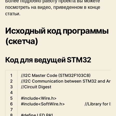
Более подробно работу проекта вы можете
посмотреть на видео, приведенном в конце
статьи.
Исходный код программы
(скетча)
Код для ведущей STM32
Arduino
1
//I2C Master Code (STM32F103C8)
2
//I2C Communication between STM32 and Ardu
3
//Circuit Digest
4
5
#include<Wire.h>                      
6
#include<SoftWire.h>                   //Library fo
7
8
#define LED PA1