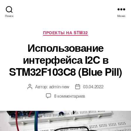
Поиск
Меню
Р
ПРОЕКТЫ НА STM32
у
Использование
б
р
интерфейса I2C в
и
к
STM32F103C8 (Blue Pill)
и
Автор:
admin-new
03.04.2022
А
Д
в
а
к
8 комментариев
т
т
з
о
а
а
р
з
п
з
а
и
а
п
с