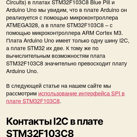
Circuits) в платах STM32F103C8 Blue Pill и
l
Arduino Uno мы увидим, что в плате Arduino он
u
реализуется с помощью микроконтроллера
e
ATMEGA328, а в плате STM32F103C8 – с
P
помощью микроконтроллера ARM Cortex M3.
i
l
Плата Arduino Uno имеет только одну шину I2C,
l
а плате STM32 их две. К тому же по
)
вычислительным возможностям плата
STM32F103C8 значительно превосходит плату
Arduino Uno.
В следующей статье на нашем сайте мы
рассмотрим
использование интерфейса SPI в
плате STM32F103C8
.
Контакты I2C в плате
STM32F103C8