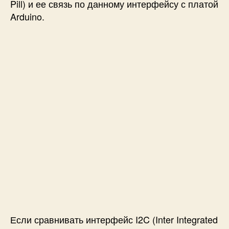
е
Pill) и ее связь по данному интерфейсу с платой
й
Arduino.
с
а
I
2
C
в
S
T
M
3
2
F
1
0
3
C
8
(
Если сравнивать интерфейс I2C (Inter Integrated
B