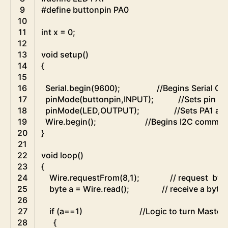
9
#define buttonpin PA0
10
11
int
x
=
0
;
12
13
void
setup
(
)
14
{
15
16
Serial
.
begin
(
9600
)
;
//Begins Serial C
17
pinMode
(
buttonpin
,
INPUT
)
;
//Sets pin PA
18
pinMode
(
LED
,
OUTPUT
)
;
//Sets PA1 as
19
Wire
.
begin
(
)
;
//Begins I2C communi
20
}
21
22
void
loop
(
)
23
{
24
Wire
.
requestFrom
(
8
,
1
)
;
// request  byt
25
byte
a
=
Wire
.
read
(
)
;
// receive a byte
26
27
if
(
a
==
1
)
//Logic to turn Master 
28
{