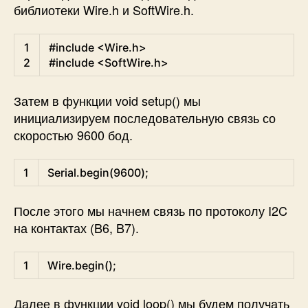
библиотеки Wire.h и SoftWire.h.
Arduino
1
#include <Wire.h>
2
#include <SoftWire.h>
Затем в функции void setup() мы
инициализируем последовательную связь со
скоростью 9600 бод.
Arduino
1
Serial
.
begin
(
9600
)
;
После этого мы начнем связь по протоколу I2C
на контактах (B6, B7).
Arduino
1
Wire
.
begin
(
)
;
Далее в функции void loop() мы будем получать