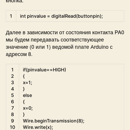
Arduino
1
int
pinvalue
=
digitalRead
(
buttonpin
)
;
Далее в зависимости от состояния контакта PA0
мы будем передавать соответствующее
значение (0 или 1) ведомой плате Аrduino с
адресом 8.
Arduino
1
if
(
pinvalue
==
HIGH
)
2
{
3
x
=
1
;
4
}
5
else
6
{
7
x
=
0
;
8
}
9
Wire
.
beginTransmission
(
8
)
;
10
Wire
.
write
(
x
)
;