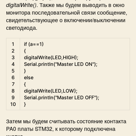
. Также мы будем выводить в окно
digitalWrite()
монитора последовательной связи сообщение,
свидетельствующее о включении/выключении
светодиода.
Arduino
1
if
(
a
==
1
)
2
{
3
digitalWrite
(
LED
,
HIGH
)
;
4
Serial
.
println
(
"Master LED ON"
)
;
5
}
6
else
7
{
8
digitalWrite
(
LED
,
LOW
)
;
9
Serial
.
println
(
"Master LED OFF"
)
;
10
}
Затем мы будем считывать состояние контакта
PA0 платы STM32, к которому подключена
кнопка.