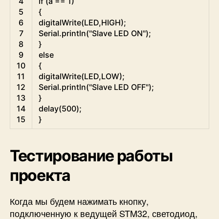
4
if
(
a
==
1
)
5
{
6
digitalWrite
(
LED
,
HIGH
)
;
7
Serial
.
println
(
"Slave LED ON"
)
;
8
}
9
else
10
{
11
digitalWrite
(
LED
,
LOW
)
;
12
Serial
.
println
(
"Slave LED OFF"
)
;
13
}
14
delay
(
500
)
;
15
}
Тестирование работы
проекта
Когда мы будем нажимать кнопку,
подключенную к ведущей STM32, светодиод,