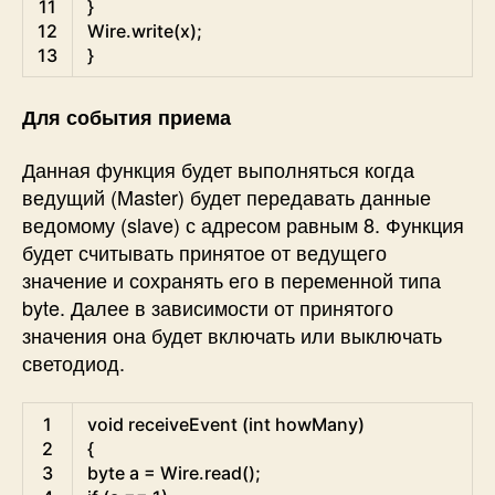
11
}
12
Wire
.
write
(
x
)
;
13
}
Для события приема
Данная функция будет выполняться когда
ведущий (Master) будет передавать данные
ведомому (slave) с адресом равным 8. Функция
будет считывать принятое от ведущего
значение и сохранять его в переменной типа
byte. Далее в зависимости от принятого
значения она будет включать или выключать
светодиод.
Arduino
1
void
receiveEvent
(
int
howMany
)
2
{
3
byte
a
=
Wire
.
read
(
)
;