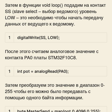
Затем в функции void loop() подадим на контакт
SS (slave select – выбор ведомого) уровень
LOW – это необходимо чтобы начать передачу
данных от ведущего к ведомому.
Arduino
1
digitalWrite
(
SS
,
LOW
)
;
После этого считаем аналоговое значение с
контакта PA0 платы STM32F10C8.
Arduino
1
int
pot
=
analogRead
(
PA0
)
;
Затем преобразуем это значение в диапазон 0-
255 чтобы его можно было передавать с
помощью одного байта информации.
Arduino
1
byte
MasterSend
=
map
(
pot
,
0
,
4096
,
0
,
255
)
;