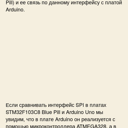
е
Pill) и ее связь по данному интерфейсу с платой
й
Arduino.
с
а
S
P
I
в
S
T
M
3
2
F
1
0
3
Если сравнивать интерфейс SPI в платах
C
STM32F103C8 Blue Pill и Arduino Uno мы
8
увидим, что в плате Arduino он реализуется с
(
помощью микроконтроллера ATMEGA328, а в
B