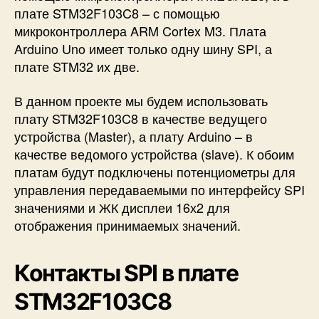
плате STM32F103C8 – с помощью
l
u
микроконтроллера ARM Cortex M3. Плата
e
Arduino Uno имеет только одну шину SPI, а
P
плате STM32 их две.
i
l
В данном проекте мы будем использовать
l
плату STM32F103C8 в качестве ведущего
)
устройства (Master), а плату Arduino – в
качестве ведомого устройства (slave). К обоим
платам будут подключены потенциометры для
управления передаваемыми по интерфейсу SPI
значениями и ЖК дисплеи 16х2 для
отображения принимаемых значений.
Контакты SPI в плате
STM32F103C8