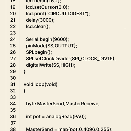
18
lcd
.
begin
(
16
,
2
)
;
19
lcd
.
setCursor
(
0
,
0
)
;
20
lcd
.
print
(
"CIRCUIT DIGEST"
)
;
21
delay
(
3000
)
;
22
lcd
.
clear
(
)
;
//
23
24
Serial
.
begin
(
9600
)
;
25
pinMode
(
SS
,
OUTPUT
)
;
26
SPI
.
begin
(
)
;
/
27
SPI
.
setClockDivider
(
SPI_CLOCK_DIV16
)
;
28
digitalWrite
(
SS
,
HIGH
)
;
29
}
30
31
void
loop
(
void
)
32
{
33
34
byte
MasterSend
,
MasterReceive
;
35
36
int
pot
=
analogRead
(
PA0
)
;
37
38
MasterSend
=
map
(
pot
,
0
,
4096
,
0
,
255
)
;