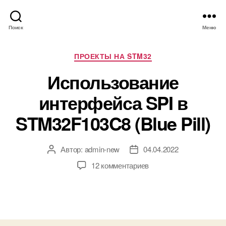
Поиск
Меню
Р
ПРОЕКТЫ НА STM32
у
Использование
б
р
интерфейса SPI в
и
к
STM32F103C8 (Blue Pill)
и
Автор:
admin-new
04.04.2022
А
Д
в
а
к
12 комментариев
т
т
з
о
а
а
р
з
п
з
а
и
а
п
с