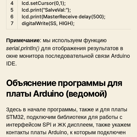
4
lcd
.
setCursor
(
0
,
1
)
;
5
lcd
.
print
(
"SalveVal:"
)
;
6
lcd
.
print
(
MasterReceive
delay
(
500
)
;
7
digitalWrite
(
SS
,
HIGH
)
;
: мы используем функцию
Примечание
для отображения результатов в
serial.println()
окне монитора последовательной связи Arduino
IDE.
Объяснение программы для
платы Arduino (ведомой)
Здесь в начале программы, также и для платы
STM32, подключим библиотеки для работы с
интерфейсом SPI и ЖК дисплеем, также укажем
контакты платы Arduino, к которым подключен