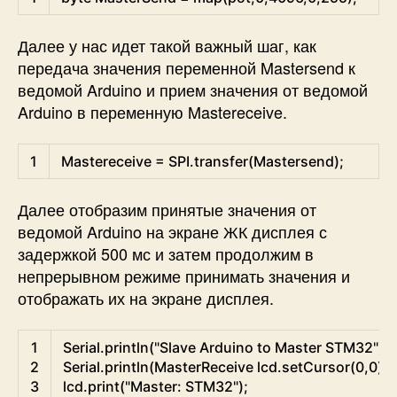
Далее у нас идет такой важный шаг, как
передача значения переменной Mastersend к
ведомой Arduino и прием значения от ведомой
Arduino в переменную Mastereceive.
Arduino
1
Mastereceive
=
SPI
.
transfer
(
Mastersend
)
;
Далее отобразим принятые значения от
ведомой Arduino на экране ЖК дисплея с
задержкой 500 мс и затем продолжим в
непрерывном режиме принимать значения и
отображать их на экране дисплея.
Arduino
1
Serial
.
println
(
"Slave Arduino to Master STM32"
)
;
2
Serial
.
println
(
MasterReceive
lcd
.
setCursor
(
0
,
0
)
;
3
lcd
.
print
(
"Master: STM32"
)
;