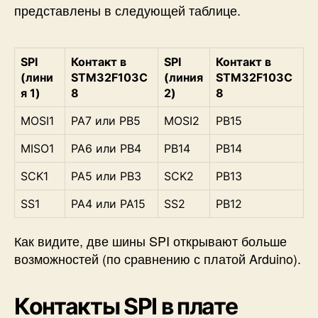
представлены в следующей таблице.
SPI
Контакт в
SPI
Контакт в
(лини
STM32F103C
(линия
STM32F103C
я 1)
8
2)
8
MOSI1
PA7 или PB5
MOSI2
PB15
MISO1
PA6 или PB4
PB14
PB14
SCK1
PA5 или PB3
SCK2
PB13
SS1
PA4 или PA15
SS2
PB12
Как видите, две шины SPI открывают больше
возможностей (по сравнению с платой Arduino).
Контакты SPI в плате