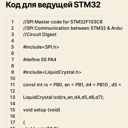
Код для ведущей STM32
Arduino
1
//SPI Master code for STM32F103C8
2
//SPI Communication between STM32 & Arduin
3
//Circuit Digest 
4
5
#include<SPI.h>                                              
6
7
#define SS PA4                                                              
8
9
#include<LiquidCrystal.h>                                    
10
11
const
int
rs
=
PB0
,
en
=
PB1
,
d4
=
PB10
,
d5
=
PB
12
13
LiquidCrystal
lcd
(
rs
,
en
,
d4
,
d5
,
d6
,
d7
)
;
14
15
void
setup
(
void
)
16
17
{