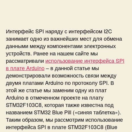
п
и
и
и
с
И
с
и
с
и
п
о
Интерфейс SPI наряду с интерфейсом I2C
л
занимает одно из важнейших мест для обмена
ь
данными между компонентами электронных
з
устройств. Ранее на нашем сайте мы
о
рассматривали
использование интерфейса SPI
в
в плате Arduino
– в данной статье мы
а
н
демонстрировали возможность связи между
и
двумя платами Arduino по протоколу SPI. В
е
этой же статье мы заменим одну из плат
и
Arduino в отмеченном проекте на плату
н
STM32F103C8, которая также известна под
т
названием STM32 Blue Pill («синяя таблетка»).
е
Таким образом, мы рассмотрим использование
р
интерфейса SPI в плате STM32F103C8 (Blue
ф