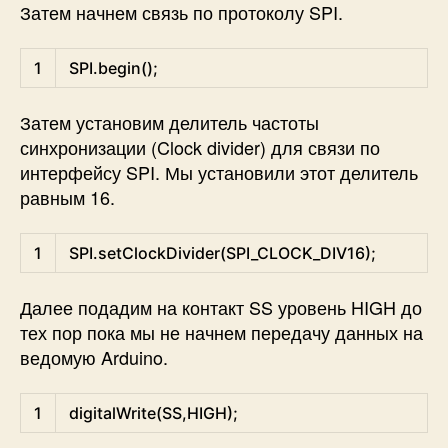
Затем начнем связь по протоколу SPI.
Arduino
1
SPI
.
begin
(
)
;
Затем установим делитель частоты
синхронизации (Clock divider) для связи по
интерфейсу SPI. Мы установили этот делитель
равным 16.
Arduino
1
SPI
.
setClockDivider
(
SPI_CLOCK_DIV16
)
;
Далее подадим на контакт SS уровень HIGH до
тех пор пока мы не начнем передачу данных на
ведомую Arduino.
Arduino
1
digitalWrite
(
SS
,
HIGH
)
;