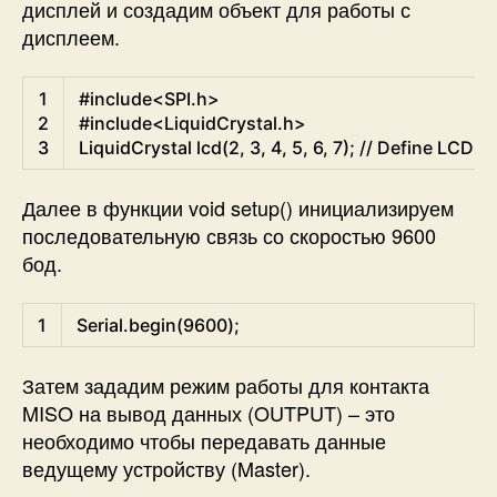
дисплей и создадим объект для работы с
дисплеем.
Arduino
1
#include<SPI.h>
2
#include<LiquidCrystal.h>
3
LiquidCrystal
lcd
(
2
,
3
,
4
,
5
,
6
,
7
)
;
// Define LCD M
Далее в функции void setup() инициализируем
последовательную связь со скоростью 9600
бод.
Arduino
1
Serial
.
begin
(
9600
)
;
Затем зададим режим работы для контакта
MISO на вывод данных (OUTPUT) – это
необходимо чтобы передавать данные
ведущему устройству (Master).