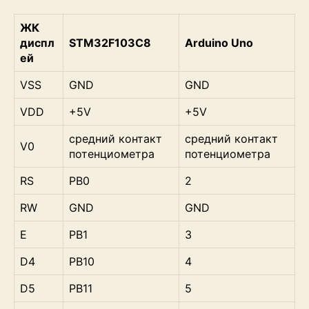
ЖК
диспл
STM32F103C8
Arduino Uno
ей
VSS
GND
GND
VDD
+5V
+5V
средний контакт
средний контакт
V0
потенциометра
потенциометра
RS
PB0
2
RW
GND
GND
E
PB1
3
D4
PB10
4
D5
PB11
5