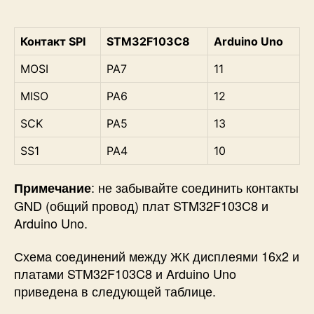
Контакт SPI
STM32F103C8
Arduino Uno
MOSI
PA7
11
MISO
PA6
12
SCK
PA5
13
SS1
PA4
10
: не забывайте соединить контакты
Примечание
GND (общий провод) плат STM32F103C8 и
Arduino Uno.
Схема соединений между ЖК дисплеями 16х2 и
платами STM32F103C8 и Arduino Uno
приведена в следующей таблице.