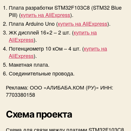
Плата разработки STM32F103C8 (STM32 Blue
Pill) (
купить на AliExpress
).
Плата Arduino Uno (
купить на AliExpress
).
ЖК дисплей 16×2 – 2 шт. (
купить на
AliExpress
).
Потенциометр 10 кОм – 4 шт. (
купить на
AliExpress
).
Макетная плата.
Соединительные провода.
Реклама: ООО «АЛИБАБА.КОМ (РУ)» ИНН:
7703380158
Схема проекта
Схема для связи между платами STM32F103C8