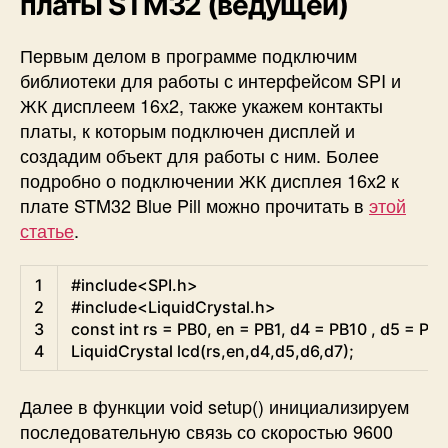
платы STM32 (ведущей)
Первым делом в программе подключим
библиотеки для работы с интерфейсом SPI и
ЖК дисплеем 16х2, также укажем контакты
платы, к которым подключен дисплей и
создадим объект для работы с ним. Более
подробно о подключении ЖК дисплея 16х2 к
плате STM32 Blue Pill можно прочитать в
этой
статье
.
Arduino
1
#include<SPI.h>
2
#include<LiquidCrystal.h>
3
const
int
rs
=
PB0
,
en
=
PB1
,
d4
=
PB10
,
d5
=
PB1
4
LiquidCrystal
lcd
(
rs
,
en
,
d4
,
d5
,
d6
,
d7
)
;
Далее в функции void setup() инициализируем
последовательную связь со скоростью 9600