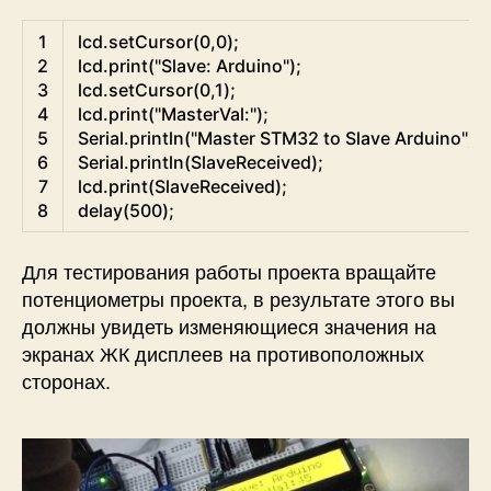
Arduino
1
lcd
.
setCursor
(
0
,
0
)
;
2
lcd
.
print
(
"Slave: Arduino"
)
;
3
lcd
.
setCursor
(
0
,
1
)
;
4
lcd
.
print
(
"MasterVal:"
)
;
5
Serial
.
println
(
"Master STM32 to Slave Arduino"
)
;
6
Serial
.
println
(
SlaveReceived
)
;
7
lcd
.
print
(
SlaveReceived
)
;
8
delay
(
500
)
;
Для тестирования работы проекта вращайте
потенциометры проекта, в результате этого вы
должны увидеть изменяющиеся значения на
экранах ЖК дисплеев на противоположных
сторонах.