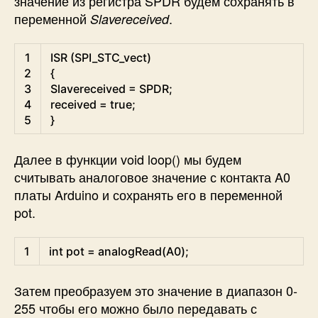
значение из регистра SPDR будем сохранять в
переменной
.
Slavereceived
Arduino
1
ISR
(
SPI_STC_vect
)
2
{
3
Slavereceived
=
SPDR
;
4
received
=
true
;
5
}
Далее в функции void loop() мы будем
считывать аналоговое значение с контакта A0
платы Arduino и сохранять его в переменной
pot.
Arduino
1
int
pot
=
analogRead
(
A0
)
;
Затем преобразуем это значение в диапазон 0-
255 чтобы его можно было передавать с