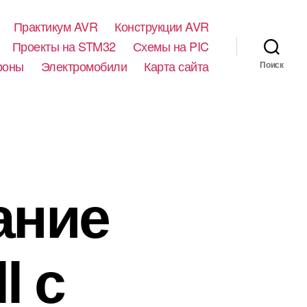
Практикум AVR
Конструкции AVR
Проекты на STM32
Схемы на PIC
роны
Электромобили
Карта сайта
Поиск
ание
l с