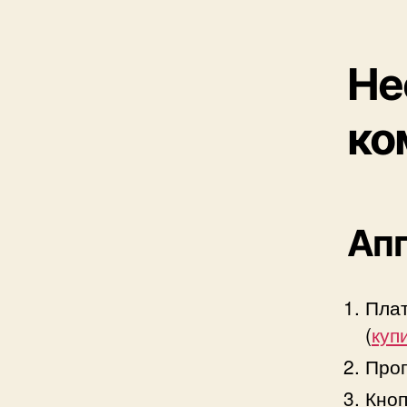
Не
ко
Апп
Плат
(
куп
Прог
Кноп