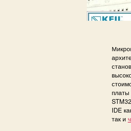
Микро
архит
станов
высок
стоим
платы
STM32 
IDE ка
так и