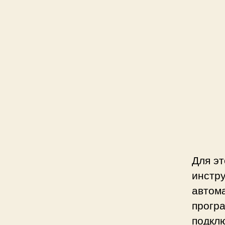
Для эт
инстр
автом
прогр
подкл