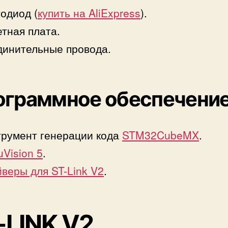
одиод (
купить на AliExpress
).
тная плата.
инительные провода.
ограммное обеспечени
румент генерации кода
STM32CubeMX
.
 uVision 5
.
веры для ST-Link V2
.
-LINK V2