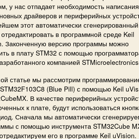
м, у нас отпадает необходимость написания
сновных драйверов и периферийных устройст
ейшем этот автоматически сгенерированный
отредактировать в программной среде Keil
on. Законченную версию программы можно
ить в плату STM32 с помощью программатор
разработанного компанией STMicroelectronics
ной статье мы рассмотрим программировани
STM32F103C8 (Blue Pill) с помощью Keil uVis
CubeMX. В качестве периферийных устройс
ченных к плате, будут использоваться кнопк
диод. Сначала мы автоматически сгенерируе
аммы с помощью инструмента STM32Cube MX
отредактируем его в программе Keil uVision.