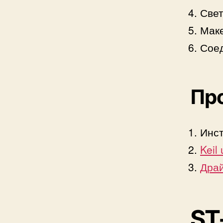
Свет
Маке
Соед
Пр
Инст
Keil
Драй
ST