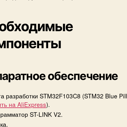
обходимые
мпоненты
аратное обеспечение
а разработки STM32F103C8 (STM32 Blue Pill
ить на AliExpress
).
рамматор ST-LINK V2.
ка.