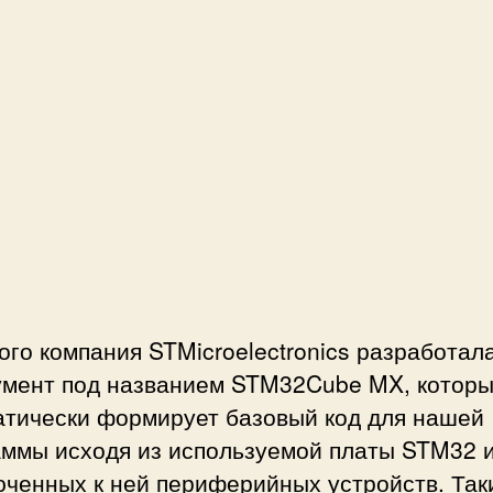
ого компания STMicroelectronics разработал
умент под названием STM32Cube MX, котор
атически формирует базовый код для нашей
аммы исходя из используемой платы STM32 
юченных к ней периферийных устройств. Так