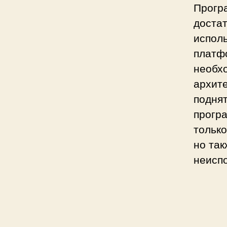
Прогр
достат
испол
платфо
необхо
архите
поднят
прогр
только
но так
неисп