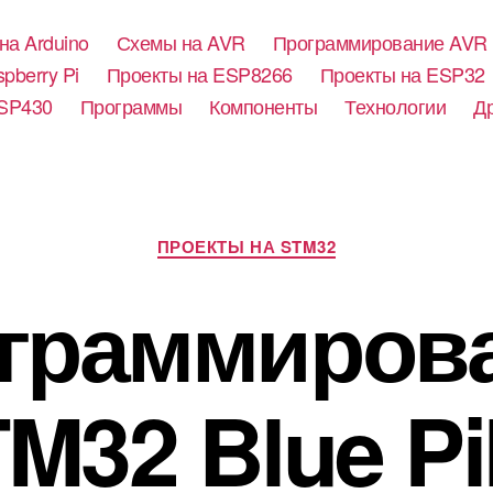
на Arduino
Схемы на AVR
Программирование AVR
pberry Pi
Проекты на ESP8266
Проекты на ESP32
SP430
Программы
Компоненты
Технологии
Д
Р
ПРОЕКТЫ НА STM32
у
б
граммиров
р
и
к
и
M32 Blue Pil