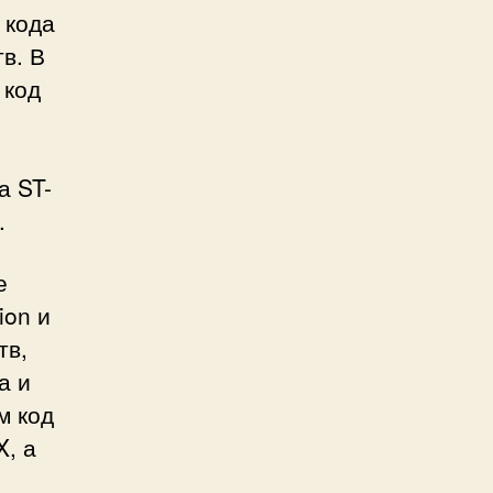
M
 кода
X
в. В
 код
а ST-
.
е
ion и
тв,
а и
м код
, а