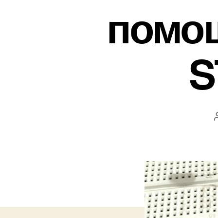
помощ
S