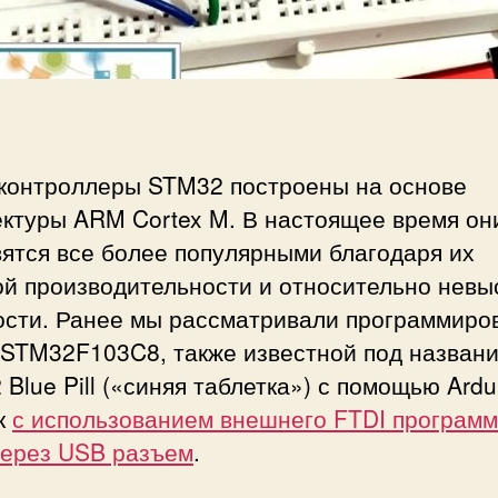
с
и
и
контроллеры STM32 построены на основе
ектуры ARM Cortex M. В настоящее время он
ятся все более популярными благодаря их
ой производительности и относительно невы
ости. Ранее мы рассматривали программиро
 STM32F103C8, также известной под назван
Blue Pill («синяя таблетка») с помощью Ardu
к
с использованием внешнего FTDI програм
через USB разъем
.