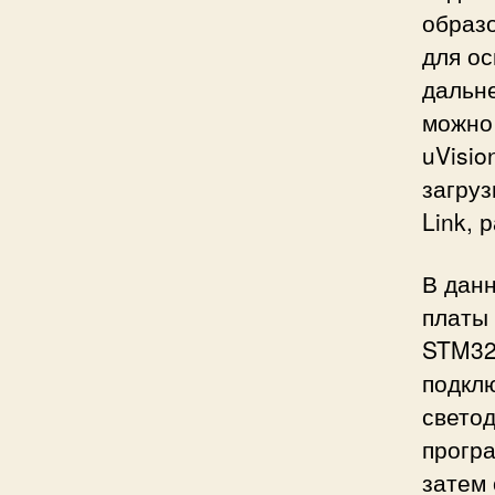
образо
для о
дальн
можно 
uVisi
загруз
Link, 
В дан
платы 
STM32
подклю
свето
прогр
затем 