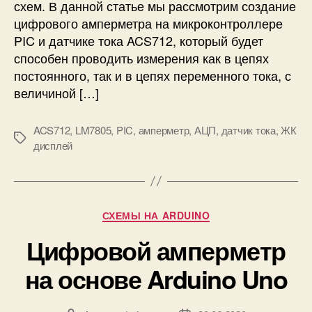
схем. В данной статье мы рассмотрим создание
н
цифрового амперметра на микроконтроллере
а
PIC и датчике тока ACS712, который будет
м
способен проводить измерения как в цепях
и
постоянного, так и в цепях переменного тока, с
к
р
величиной […]
о
к
ACS712
,
LM7805
,
PIC
,
амперметр
,
АЦП
,
датчик тока
,
ЖК
о
М
дисплей
н
е
т
т
р
к
о
и
Р
л
СХЕМЫ НА ARDUINO
у
л
Цифровой амперметр
б
е
р
р
на основе Arduino Uno
и
е
к
P
и
I