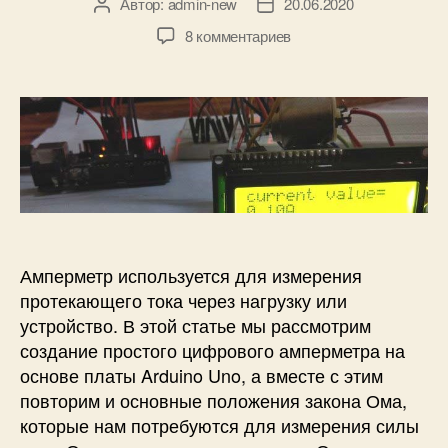
Автор:
admin-new
20.06.2020
А
Д
C
в
а
и
к
8 комментариев
т
т
д
з
о
а
а
а
р
з
т
п
з
а
ч
и
а
п
и
с
п
и
к
и
и
с
е
Ц
с
и
т
и
и
о
ф
к
р
Амперметр используется для измерения
а
о
A
протекающего тока через нагрузку или
в
C
о
устройство. В этой статье мы рассмотрим
S
й
создание простого цифрового амперметра на
7
а
основе платы Arduino Uno, а вместе с этим
1
м
повторим и основные положения закона Ома,
2
п
которые нам потребуются для измерения силы
е