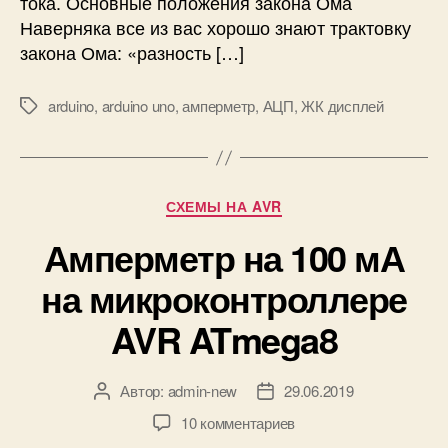
тока. Основные положения закона Ома
р
Наверняка все из вас хорошо знают трактовку
м
е
закона Ома: «разность […]
т
р
arduino
,
arduino uno
,
амперметр
,
АЦП
,
ЖК дисплей
М
н
е
а
т
о
к
с
и
Р
н
СХЕМЫ НА AVR
у
о
Амперметр на 100 мА
б
в
р
е
на микроконтроллере
и
A
к
r
AVR ATmega8
и
d
u
i
Автор:
admin-new
29.06.2019
А
Д
n
в
а
к
10 комментариев
o
т
т
з
U