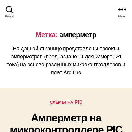
Поиск
Меню
Метка:
амперметр
На данной странице представлены проекты
амперметров (предназначены для измерения
тока) на основе различных микроконтроллеров и
плат Arduino
Р
СХЕМЫ НА PIC
у
Амперметр на
б
р
микроконтроллере PIC
и