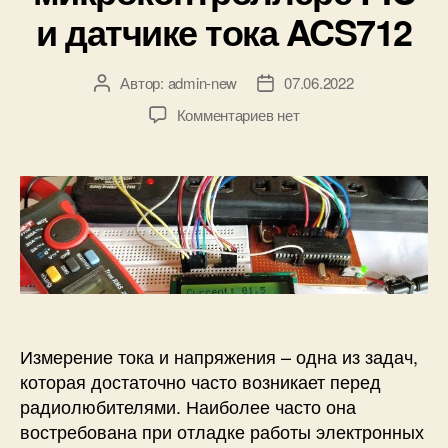
к
и датчике тока ACS712
и
Автор:
admin-new
07.06.2022
А
Д
в
а
к
Комментариев
нет
т
т
з
о
а
а
р
з
п
з
а
и
а
п
с
п
и
и
и
с
А
с
и
м
и
п
е
Измерение тока и напряжения – одна из задач,
р
м
которая достаточно часто возникает перед
е
радиолюбителями. Наиболее часто она
т
востребована при отладке работы электронных
р