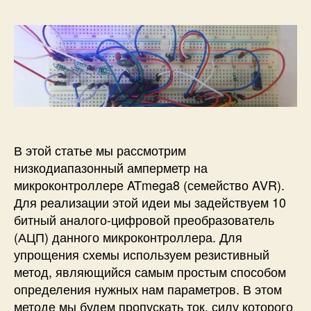
о
а
а
n
р
з
п
o
з
а
и
а
п
с
п
и
и
и
с
А
с
и
м
и
п
е
В этой статье мы рассмотрим
р
м
низкодиапазонный амперметр на
е
микроконтроллере ATmega8 (семейство AVR).
т
Для реализации этой идеи мы задействуем 10
р
битный аналого-цифровой преобразователь
н
(АЦП) данного микроконтроллера. Для
а
упрощения схемы используем резистивный
1
метод, являющийся самым простым способом
0
определения нужных нам параметров. В этом
0
м
методе мы будем пропускать ток, силу которого