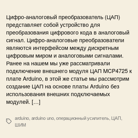
о
Ц
с
А
т
Цифро-аналоговый преобразователь (ЦАП)
П
о
представляет собой устройство для
)
й
преобразования цифрового кода в аналоговый
M
ц
C
сигнал. Цифро-аналоговые преобразователи
и
P
являются интерфейсом между дискретным
ф
4
цифровым миром и аналоговыми сигналами.
р
7
Ранее на нашем мы уже рассматривали
о
2
-
подключение внешнего модуля ЦАП MCP4725 к
5
а
плате Arduino, в этой же статье мы рассмотрим
к
н
создание ЦАП на основе платы Arduino без
S
а
использования внешних подключаемых
T
л
M
модулей. […]
о
3
г
2
о
arduino
,
arduino uno
,
операционный усилитель
,
ЦАП
,
F
М
в
ШИМ
1
е
ы
0
т
й