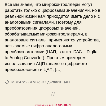
7
к
Все мы знаем, что микроконтроллеры могут
A
л
работать только с цифровыми значениями, но в
ю
реальной жизни нам приходится иметь дело и с
ч
аналоговыми сигналами. Поэтому для
е
преобразования цифровых значений,
н
обрабатываемых микроконтроллерами, в
и
е
аналоговые сигналы, применяются устройства,
ц
называемые цифро-аналоговыми
и
преобразователями (ЦАП, в англ. DAC – Digital
ф
to Analog Converter). Простым примером
р
использования АЦП (аналого-цифрового
о
преобразования) и ЦАП, […]
-
а
н
MCP4725
,
STM32
,
ЖК дисплей
,
ЦАП
М
а
е
л
т
о
к
г
и
Р
СХЕМЫ НА ARDUINO