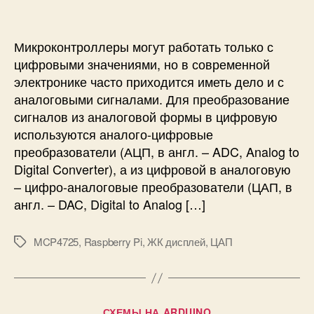
i
с
и
о
и
д
к
Микроконтроллеры могут работать только с
л
цифровыми значениями, но в современной
ю
электронике часто приходится иметь дело и с
ч
аналоговыми сигналами. Для преобразование
е
сигналов из аналоговой формы в цифровую
н
используются аналого-цифровые
и
е
преобразователи (АЦП, в англ. – ADC, Analog to
ц
Digital Converter), а из цифровой в аналоговую
и
– цифро-аналоговые преобразователи (ЦАП, в
ф
англ. – DAC, Digital to Analog […]
р
о
MCP4725
,
Raspberry Pi
,
ЖК дисплей
,
ЦАП
-
М
а
е
н
т
а
к
л
и
Р
СХЕМЫ НА ARDUINO