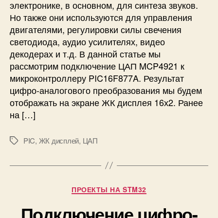
электронике, в основном, для синтеза звуков.
ч
Но также они используются для управления
е
двигателями, регулировки силы свечения
н
светодиода, аудио усилителях, видео
и
е
декодерах и т.д. В данной статье мы
Ц
рассмотрим подключение ЦАП MCP4921 к
А
микроконтроллеру PIC16F877A. Результат
П
цифро-аналогового преобразования мы будем
M
отображать на экране ЖК дисплея 16х2. Ранее
C
на […]
P
4
9
PIC
,
ЖК дисплей
,
ЦАП
М
2
е
1
т
к
к
м
и
Р
ПРОЕКТЫ НА STM32
и
у
к
Подключение цифро-
б
р