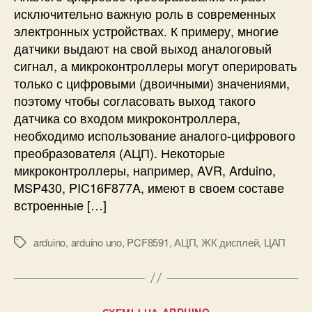
л
исключительно важную роль в современных
а
ю
электронных устройствах. К примеру, многие
н
ч
а
датчики выдают на свой выход аналоговый
е
A
сигнал, а микроконтроллеры могут оперировать
н
r
только с цифровыми (двоичными) значениями,
и
d
е
поэтому чтобы согласовать выход такого
u
А
датчика со входом микроконтроллера,
i
Ц
необходимо использование аналого-цифрового
n
П
преобразователя (АЦП). Некоторые
o
/
микроконтроллеры, например, AVR, Arduino,
Ц
MSP430, PIC16F877A, имеют в своем составе
А
встроенные […]
П
м
о
arduino
,
arduino uno
,
PCF8591
,
АЦП
,
ЖК дисплей
,
ЦАП
М
д
е
у
т
л
к
я
и
Р
СХЕМЫ НА ARDUINO