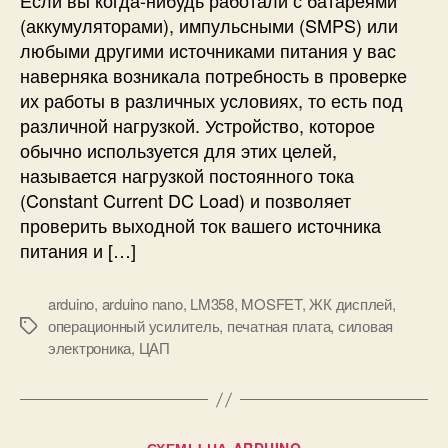
Если вы когда-нибудь работали с батареями
л
я
(аккумуляторами), импульсными (SMPS) или
и
(
любыми другими источниками питания у вас
р
Ц
наверняка возникала потребность в проверке
у
А
их работы в различных условиях, то есть под
е
П
различной нагрузкой. Устройство, которое
м
)
а
обычно используется для этих целей,
M
я
называется нагрузкой постоянного тока
C
э
P
(Constant Current DC Load) и позволяет
л
4
проверить выходной ток вашего источника
е
7
питания и […]
к
2
т
5
р
arduino
,
arduino nano
,
LM358
,
MOSFET
,
ЖК дисплей
,
к
о
операционный усилитель
,
печатная плата
,
силовая
М
R
н
электроника
,
ЦАП
е
a
н
т
s
а
к
p
я
и
b
н
e
Р