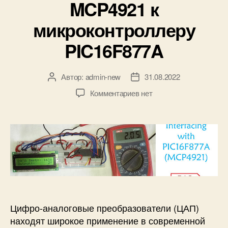
MCP4921 к
и
к
микроконтроллеру
и
PIC16F877A
Автор:
admin-new
31.08.2022
А
Д
в
а
к
Комментариев
нет
т
т
з
о
а
а
р
з
п
з
а
и
а
п
с
п
и
и
и
с
П
с
и
о
и
д
к
Цифро-аналоговые преобразователи (ЦАП)
л
находят широкое применение в современной
ю