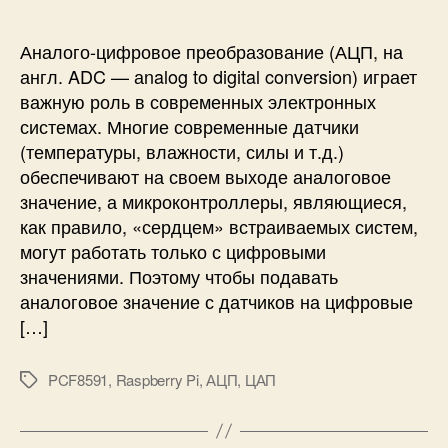
д
и
д
л
к
Аналого-цифровое преобразование (АЦП, на
я
л
англ. ADC — аnalog to digital conversion) играет
A
ю
r
важную роль в современных электронных
ч
d
системах. Многие современные датчики
е
u
(температуры, влажности, силы и т.д.)
н
i
обеспечивают на своем выходе аналоговое
и
n
е
значение, а микроконтроллеры, являющиеся,
o
м
как правило, «сердцем» встраиваемых систем,
о
могут работать только с цифровыми
д
значениями. Поэтому чтобы подавать
у
аналоговое значение с датчиков на цифровые
л
[…]
я
А
Ц
PCF8591
,
Raspberry Pi
,
АЦП
,
ЦАП
М
П
е
/
т
Ц
к