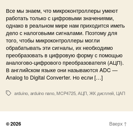
д
к
Все мы знаем, что микроконтроллеры умеют
л
работать только с цифровыми значениями,
ю
однако в реальном мире нам приходится иметь
ч
дело с налоговыми сигналами. Поэтому для
е
того, чтобы микроконтроллеры могли
н
обрабатывать эти сигналы, их необходимо
и
е
преобразовать в цифровую форму с помощью
ц
аналогово-цифрового преобразователя (АЦП).
и
В английском языке они называются ADC —
ф
Analog to Digital Converter. Но если […]
р
о
arduino
,
arduino nano
,
MCP4725
,
АЦП
,
ЖК дисплей
,
ЦАП
-
М
а
е
н
т
а
к
л
и
© 2026
Вверх
↑
о
г