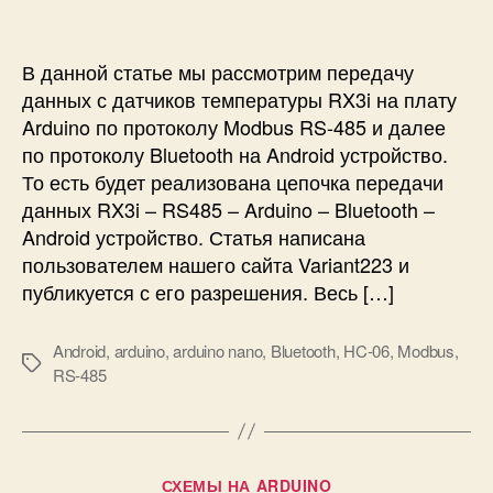
о
е
и
щ
р
ь
е
В данной статье мы рассмотрим передачу
ю
д
данных с датчиков температуры RX3i на плату
A
а
Arduino по протоколу Modbus RS-485 и далее
r
ч
d
по протоколу Bluetooth на Android устройство.
а
u
д
То есть будет реализована цепочка передачи
i
а
данных RX3i – RS485 – Arduino – Bluetooth –
n
н
Android устройство. Статья написана
o
н
пользователем нашего сайта Variant223 и
и
ы
публикуется с его разрешения. Весь […]
д
х
а
с
т
д
Android
,
arduino
,
arduino nano
,
Bluetooth
,
HC-06
,
Modbus
,
М
ч
а
RS-485
е
и
т
т
к
ч
к
а
и
и
N
к
Р
СХЕМЫ НА ARDUINO
P
о