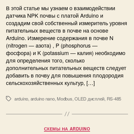
r
е
В этой статье мы узнаем о взаимодействии
d
р
u
датчика NPK почвы с платой Arduino и
е
i
создадим свой собственный измеритель уровня
н
n
питательных веществ в почве на основе
и
o
Arduino. Измерение содержания в почве N
е
с
(nitrogen — азота) , P (phosphorus —
у
в
р
фосфора) и K (potassium — калия) необходимо
о
о
для определения того, сколько
и
в
м
дополнительных питательных веществ следует
н
и
добавить в почву для повышения плодородия
я
р
сельскохозяйственных культур, […]
п
у
и
к
т
arduino
,
arduino nano
,
Modbus
,
OLED дисплей
,
RS-485
М
а
а
е
м
т
т
и
е
к
л
и
Р
СХЕМЫ НА ARDUINO
ь