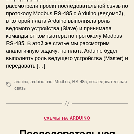
о
е
рассмотрели проект последовательной связь по
к
д
протоколу Modbus RS-485 с Arduino (ведомой),
о
о
в которой плата Arduino выполняла роль
л
в
ведомого устройства (Slave) и принимала
у
а
M
команды от компьютера по протоколу Modbus
т
o
е
RS-485. В этой же статье мы рассмотрим
d
л
аналогичную задачу, но плата Arduino будет
b
ь
выполнять роль ведущего устройства (Master) и
u
н
передавать […]
s
а
я
arduino
,
arduino uno
,
Modbus
,
RS-485
,
последовательная
с
М
связь
в
е
я
т
з
к
ь
и
п
Р
СХЕМЫ НА ARDUINO
о
у
п
Последовательная
б