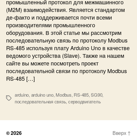
промышленный протокол для межмашинного
A
д
(M2M) взаимодействия. Является стандартом
r
о
де-факто и поддерживается почти всеми
d
в
производителями промышленного
u
а
i
оборудования. В этой статье мы рассмотрим
т
n
е
последовательную связь по протоколу Modbus
o
л
RS-485 используя плату Arduino Uno в качестве
(
ь
ведомого устройства (Slave). Также на нашем
в
н
сайте вы можете посмотреть проект
е
а
последовательной связи по протоколу Modbus
д
я
RS-485 […]
у
с
щ
в
е
я
arduino
,
arduino uno
,
Modbus
,
RS-485
,
SG90
,
М
й
з
последовательная связь
,
серводвигатель
е
)
ь
т
п
к
о
и
п
© 2026
Вверх
↑
р