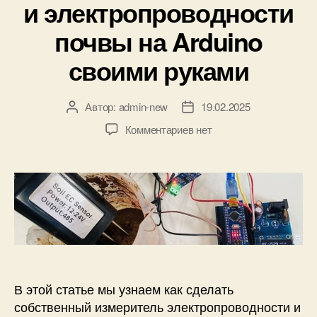
и электропроводности
и
к
почвы на Arduino
и
своими руками
Автор:
admin-new
19.02.2025
А
Д
в
а
к
Комментариев
нет
т
т
з
о
а
а
р
з
п
з
а
и
а
п
с
п
и
и
и
с
И
с
и
з
и
м
е
В этой статье мы узнаем как сделать
р
собственный измеритель электропроводности и
и