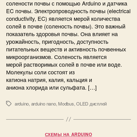
солености почвы с помощью Arduino и датчика
т
EC почвы. Электропроводность почвы (electrical
е
conductivity, EC) является мерой количества
л
солей в почве (соленость почвы). Это важный
ь
с
показатель здоровья почвы. Она влияет на
о
урожайность, пригодность, доступность
л
питательных веществ и активность почвенных
е
микроорганизмов. Соленость является
н
мерой растворимых солей в почве или воде.
о
Молекулы соли состоят из
с
катиона натрия, калия, кальция и
т
аниона хлорида или сульфата. […]
и
и
э
arduino
,
arduino nano
,
Modbus
,
OLED дисплей
М
л
е
е
т
к
к
т
и
Р
р
СХЕМЫ НА ARDUINO