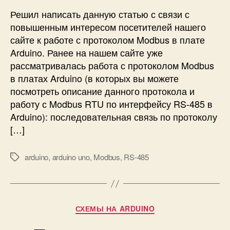
d
т
Решил написать данную статью с связи с
u
ы
повышенным интересом посетителей нашего
i
в
сайте к работе с протоколом Modbus в плате
n
а
Arduino. Ранее на нашем сайте уже
o
н
п
рассматривалась работа с протоколом Modbus
и
о
в платах Arduino (в которых вы можете
е
п
и
посмотреть описание данного протокола и
р
н
работу с Modbus RTU по интерфейсу RS-485 в
о
ф
Arduino): последовательная связь по протоколу
т
о
[…]
о
р
к
м
о
arduino
,
arduino uno
,
Modbus
,
RS-485
а
М
л
ц
е
у
и
т
M
и
к
o
с
и
Р
СХЕМЫ НА ARDUINO
d
д
у
b
а
б