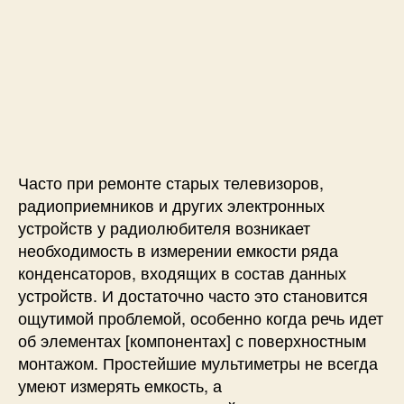
а
т
т
r
п
о
а
d
и
р
з
u
с
з
а
i
и
а
п
n
И
п
и
o
з
и
с
U
м
с
и
n
е
и
o
Часто при ремонте старых телевизоров,
р
и
радиоприемников и других электронных
т
устройств у радиолюбителя возникает
е
необходимость в измерении емкости ряда
л
конденсаторов, входящих в состав данных
ь
устройств. И достаточно часто это становится
е
ощутимой проблемой, особенно когда речь идет
м
об элементах [компонентах] с поверхностным
к
монтажом. Простейшие мультиметры не всегда
о
с
умеют измерять емкость, а
т