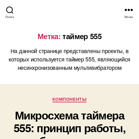
Поиск
Меню
Метка:
таймер 555
На данной странице представлены проекты, в
которых используется таймер 555, являющийся
несинхронизованным мультивибратором
Р
КОМПОНЕНТЫ
у
Микросхема таймера
б
р
555: принцип работы,
и
к