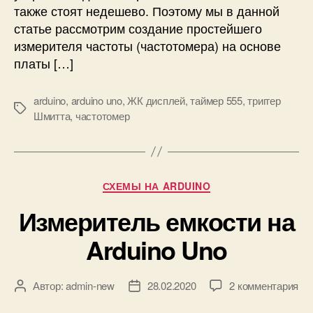
также стоят недешево. Поэтому мы в данной
н
с
ц
статье рассмотрим создание простейшего
т
и
о
измерителя частоты (частотомера) на основе
п
т
платы […]
и
ы
а
(
arduino
,
arduino uno
,
ЖК дисплей
,
таймер 555
,
триггер
л
ч
М
Шмитта
,
частотомер
ь
а
е
н
с
т
а
т
к
я
о
и
с
т
Р
СХЕМЫ НА ARDUINO
х
о
у
Измеритель емкости на
е
м
б
м
е
р
Arduino Uno
а
р
и
)
к
н
и
к
Автор:
admin-new
28.02.2020
2 комментария
А
Д
а
з
в
а
A