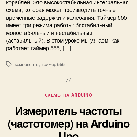
кораблей. Это высокостабильная интегральная
м
схема, которая может производить точные
а
т
временные задержки и колебания. Таймер 555
а
имеет три режима работы: бистабильный,
й
моностабильный и нестабильный
м
(астабильный). В этом уроке мы узнаем, как
е
работает таймер 555, […]
р
а
5
компоненты
,
таймер 555
М
5
е
5
т
:
к
п
и
Р
СХЕМЫ НА ARDUINO
р
у
и
Измеритель частоты
б
н
р
ц
(частотомер) на Arduino
и
и
к
п
Uno
и