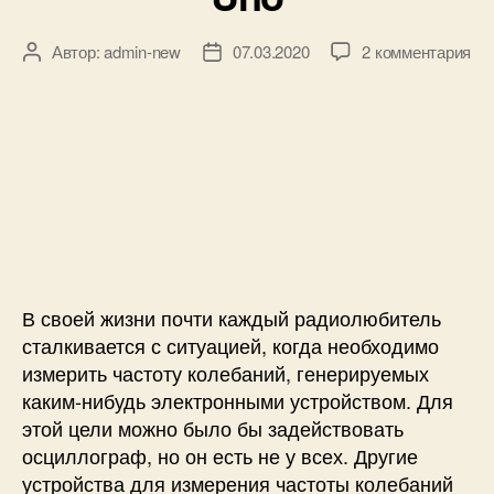
р
а
б
к
Автор:
admin-new
07.03.2020
2 комментария
А
Д
о
з
в
а
т
а
т
т
ы
п
о
а
,
и
р
з
б
с
з
а
л
и
а
п
о
И
п
и
к
з
и
с
-
м
с
и
с
е
и
В своей жизни почти каждый радиолюбитель
х
р
е
и
сталкивается с ситуацией, когда необходимо
м
т
измерить частоту колебаний, генерируемых
а
е
каким-нибудь электронными устройством. Для
,
л
этой цели можно было бы задействовать
п
ь
осциллограф, но он есть не у всех. Другие
р
ч
устройства для измерения частоты колебаний
и
а