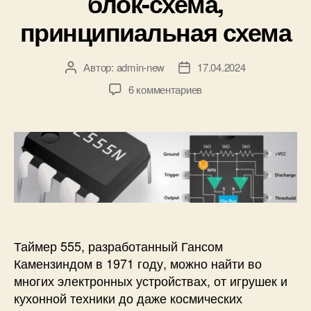
блок-схема,
и
принципиальная схема
Автор:
admin-new
17.04.2024
А
Д
в
а
к
6 комментариев
т
т
з
о
а
а
р
з
п
з
а
и
а
п
с
п
и
и
и
с
М
с
и
и
и
к
р
Таймер 555, разработанный Гансом
о
Камензиндом в 1971 году, можно найти во
с
многих электронных устройствах, от игрушек и
х
кухонной техники до даже космических
е