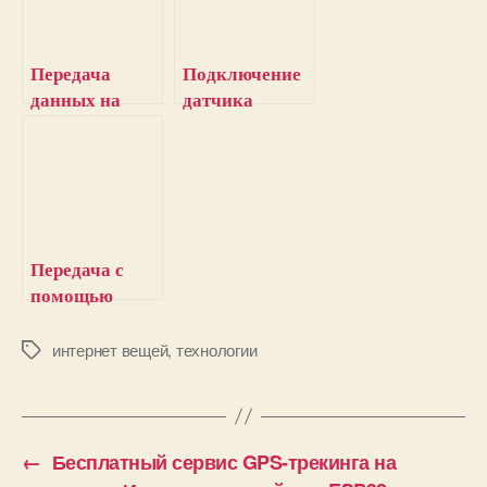
Передача
Подключение
данных на
датчика
Thingspeak с
температуры и
помощью
влажности
STM32F103C8
SHT31 к
T6 и GSM
Nodemcu
модуля
ESP8266
SIM800/900
(+Thingspeak)
Передача с
помощью
NodeMCU
ESP8266
интернет вещей
,
технологии
М
е
данных
т
температуры и
к
влажности на
и
ThingSpeak
←
Бесплатный сервис GPS-трекинга на