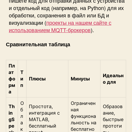
пишете код для отправки данных с устройства
и отдельный код (например, на Python) для их
обработки, сохранения в файл или БД и
визуализации (
проекты на нашем сайте с
использованием MQTT-брокеров
).
Сравнительная таблица
Пл
ат
Т
Идеальн
фо
и
Плюсы
Минусы
о для
рм
п
а
О
Ограничен
Th
Простота,
Образов
б
ная
in
интеграция с
ание,
л
функциона
gS
MATLAB,
быстрые
а
льность на
pe
бесплатный
прототи
к
бесплатно