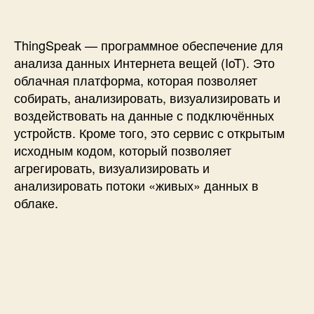
с
и
с
и
т
ь
ThingSpeak — программное обеспечение для
л
анализа данных Интернета вещей (IoT). Это
и
облачная платформа, которая позволяет
а
собирать, анализировать, визуализировать и
л
воздействовать на данные с подключённых
ь
устройств. Кроме того, это сервис с открытым
т
е
исходным кодом, который позволяет
р
агрегировать, визуализировать и
н
анализировать потоки «живых» данных в
а
облаке.
т
и
в
ы
с
е
р