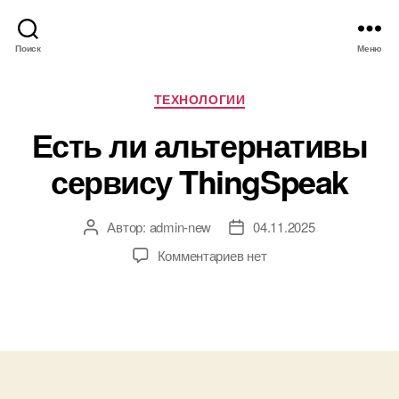
Поиск
Меню
Р
ТЕХНОЛОГИИ
у
Есть ли альтернативы
б
р
сервису ThingSpeak
и
к
и
Автор:
admin-new
04.11.2025
А
Д
в
а
к
Комментариев
нет
т
т
з
о
а
а
р
з
п
з
а
и
а
п
с
п
и
и
и
с
Е