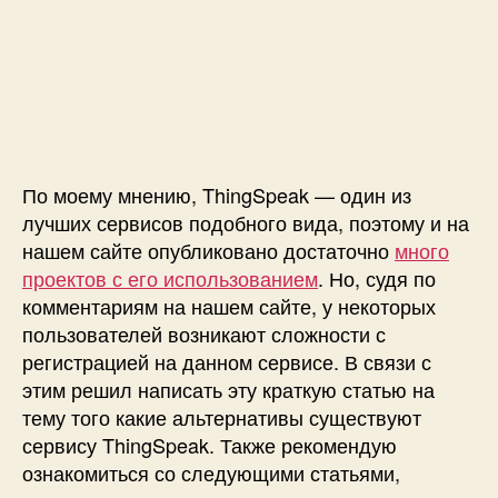
в
и
с
у
T
h
i
n
По моему мнению, ThingSpeak — один из
g
лучших сервисов подобного вида, поэтому и на
S
нашем сайте опубликовано достаточно
много
p
e
проектов с его использованием
. Но, судя по
a
комментариям на нашем сайте, у некоторых
k
пользователей возникают сложности с
регистрацией на данном сервисе. В связи с
этим решил написать эту краткую статью на
тему того какие альтернативы существуют
сервису ThingSpeak. Также рекомендую
ознакомиться со следующими статьями,