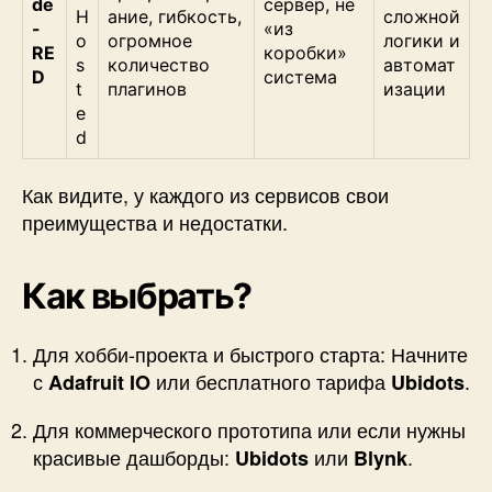
de
сервер, не
H
ание, гибкость,
сложной
-
«из
o
огромное
логики и
RE
коробки»
s
количество
автомат
D
система
t
плагинов
изации
e
d
Как видите, у каждого из сервисов свои
преимущества и недостатки.
Как выбрать?
Для хобби-проекта и быстрого старта: Начните
с
или бесплатного тарифа
.
Adafruit IO
Ubidots
Для коммерческого прототипа или если нужны
красивые дашборды:
или
.
Ubidots
Blynk