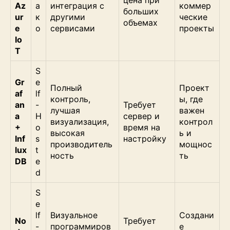
Az
а
интеграция с
коммер
больших
ur
к
другими
ческие
объемах
e
о
сервисами
проекты
Io
T
S
Gr
e
Полный
Проект
af
lf
контроль,
ы, где
an
-
Требует
лучшая
важен
a
H
сервер и
визуализация,
контрол
+
o
время на
высокая
ь и
Inf
s
настройку
производитель
мощнос
lux
t
ность
ть
DB
e
d
S
e
lf
Визуальное
Создани
No
Требует
-
программиров
е