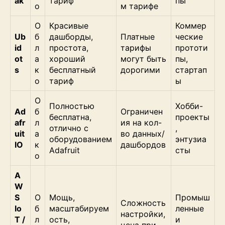
ak
тариф
пы
о
м тарифе
О
Красивые
Коммер
Ub
б
дашборды,
Платные
ческие
id
л
простота,
тарифы
прототи
ot
а
хороший
могут быть
пы,
s
к
бесплатный
дорогими
стартап
о
тариф
ы
О
Полностью
Хобби-
Ad
б
Ограничен
бесплатна,
проекты
afr
л
ия на кол-
отлично с
,
uit
а
во данных/
оборудованием
энтузиа
IO
к
дашбордов
Adafruit
сты
о
A
W
S
О
Мощь,
Промыш
Сложность
Io
б
масштабируем
ленные
настройки,
T /
л
ость,
и
цена при