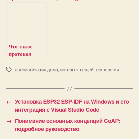
Wave и его
с
роль в
использование
решениях для
м ESP32, Alexa
автоматизации
и Google
умного дома
Assistant
Что такое
протокол
HART и как он
работает
автоматизация дома
,
интернет вещей
,
технологии
М
е
т
к
и
←
Установка ESP32 ESP-IDF на Windows и его
интеграция с Visual Studio Code
→
Понимание основных концепций CoAP:
подробное руководство