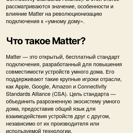
рассматриваются значение, особенности и
я
влияние Matter на революционизацию
M
a
подключения к «умному дому».
t
t
Что такое
Matter
?
e
r
H
Matter — это открытый, бесплатный стандарт
o
подключения, разработанный для повышения
m
совместимости устройств умного дома. Его
e
поддерживают такие крупные игроки отрасли,
:
р
как Apple, Google, Amazon и Connectivity
е
Standards Alliance (CSA). Цель стандарта —
в
объединить разрозненную экосистему умного
о
дома, предоставив общий язык для
л
взаимодействия устройств друг с другом,
ю
независимо от их производителя или
ц
используемой технологии.
и