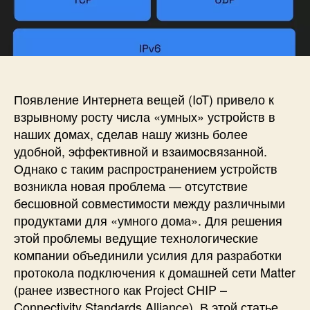
и
а
п
с
п
и
и
и
с
П
с
и
р
и
о
т
Появление Интернета вещей (IoT) привело к
о
взрывному росту числа «умных» устройств в
к
наших домах, сделав нашу жизнь более
о
удобной, эффективной и взаимосвязанной.
л
Однако с таким распространением устройств
п
возникла новая проблема — отсутствие
о
бесшовной совместимости между различными
д
к
продуктами для «умного дома». Для решения
л
этой проблемы ведущие технологические
ю
компании объединили усилия для разработки
ч
протокола подключения к домашней сети Matter
е
(ранее известного как Project CHIP –
н
Connectivity Standards Alliance). В этой статье
и