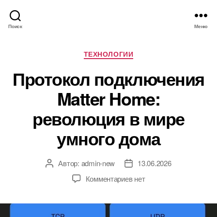
Поиск
Меню
Р
ТЕХНОЛОГИИ
у
Протокол подключения
б
р
Matter Home:
и
к
революция в мире
и
умного дома
Автор:
admin-new
13.06.2026
А
Д
в
а
к
Комментариев
нет
т
т
з
о
а
а
р
з
п
з
а