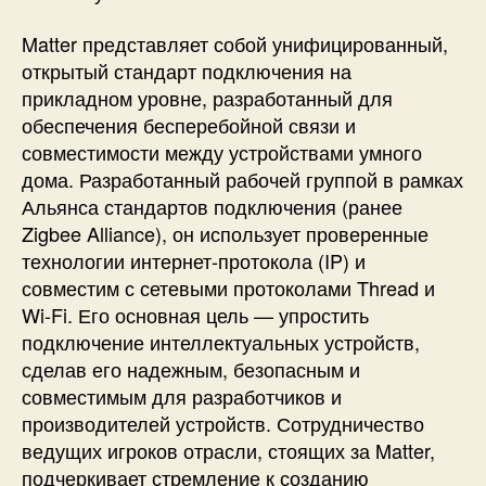
я
в
Matter представляет собой унифицированный,
м
открытый стандарт подключения на
и
прикладном уровне, разработанный для
р
обеспечения бесперебойной связи и
е
совместимости между устройствами умного
у
дома. Разработанный рабочей группой в рамках
м
Альянса стандартов подключения (ранее
н
о
Zigbee Alliance), он использует проверенные
г
технологии интернет-протокола (IP) и
о
совместим с сетевыми протоколами Thread и
д
Wi-Fi. Его основная цель — упростить
о
подключение интеллектуальных устройств,
м
сделав его надежным, безопасным и
а
совместимым для разработчиков и
производителей устройств. Сотрудничество
ведущих игроков отрасли, стоящих за Matter,
подчеркивает стремление к созданию