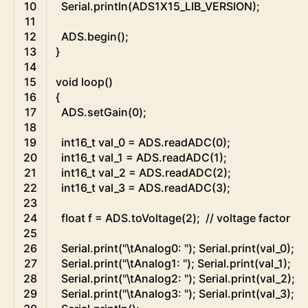
10
Serial
.
println
(
ADS1X15_LIB_VERSION
)
;
11
12
ADS
.
begin
(
)
;
13
}
14
15
void
loop
(
)
16
{
17
ADS
.
setGain
(
0
)
;
18
19
int16
_
t
val_0
=
ADS
.
readADC
(
0
)
;
20
int16
_
t
val_1
=
ADS
.
readADC
(
1
)
;
21
int16
_
t
val_2
=
ADS
.
readADC
(
2
)
;
22
int16
_
t
val_3
=
ADS
.
readADC
(
3
)
;
23
24
float
f
=
ADS
.
toVoltage
(
2
)
;
// voltage factor
25
26
Serial
.
print
(
"\tAnalog0: "
)
;
Serial
.
print
(
val_0
)
;
Se
27
Serial
.
print
(
"\tAnalog1: "
)
;
Serial
.
print
(
val_1
)
;
Ser
28
Serial
.
print
(
"\tAnalog2: "
)
;
Serial
.
print
(
val_2
)
;
Se
29
Serial
.
print
(
"\tAnalog3: "
)
;
Serial
.
print
(
val_3
)
;
Se