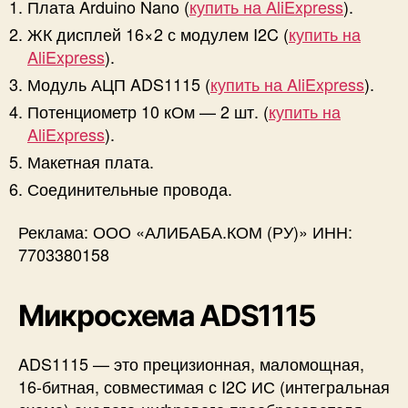
Плата Arduino Nano (
купить на AliExpress
).
ЖК дисплей 16×2 с модулем I2C (
купить на
AliExpress
).
Модуль АЦП ADS1115 (
купить на AliExpress
).
Потенциометр 10 кОм — 2 шт. (
купить на
AliExpress
).
Макетная плата.
Соединительные провода.
Реклама: ООО «АЛИБАБА.КОМ (РУ)» ИНН:
7703380158
Микросхема ADS1115
ADS1115 — это прецизионная, маломощная,
16-битная, совместимая с I2C ИС (интегральная