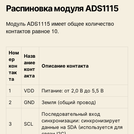
Распиновка модуля ADS1115
Модуль ADS1115 имеет общее количество
контактов равное 10.
Ном
Назв
ер
ание
кон
Описание контакта
конт
так
акта
та
1
VDD
Питание: от 2,0 В до 5,5 В
2
GND
Земля (общий провод)
Последовательный вход
синхронизации: синхронизирует
3
SCL
данные на SDA (используется для
связи I2C)