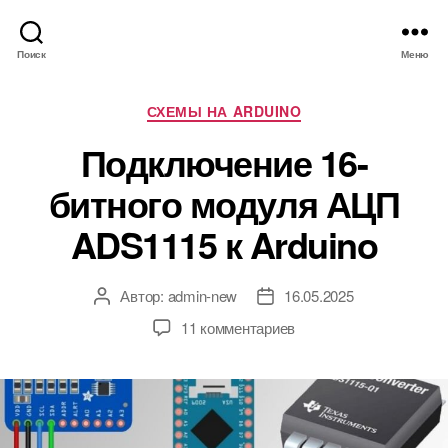
Поиск
Меню
Р
СХЕМЫ НА ARDUINO
у
Подключение 16-
б
р
битного модуля АЦП
и
к
ADS1115 к Arduino
и
Автор:
admin-new
16.05.2025
А
Д
в
а
к
11 комментариев
т
т
з
о
а
а
р
з
п
з
а
и
а
п
с