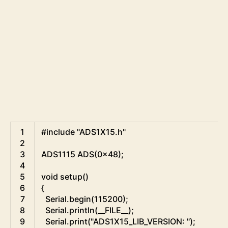
Arduino
1
#include "ADS1X15.h"
2
3
ADS1115
ADS
(
0x48
)
;
4
5
void
setup
(
)
6
{
7
Serial
.
begin
(
115200
)
;
8
Serial
.
println
(
__FILE__
)
;
9
Serial
.
print
(
"ADS1X15_LIB_VERSION: "
)
;