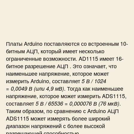
г
о
м
о
д
у
л
Платы Arduino поставляются со встроенным 10-
я
битным АЦП, который имеет несколько
А
ограниченные возможности. AD1115 имеет 16-
Ц
битное разрешение АЦП . Это означает, что
П
наименьшее напряжение, которое может
A
D
измерить Arduino, составляет
5 В / 1024
S
. Тогда как наименьшее
= 0,0049 В (или 4,9 мВ)
1
напряжение, которое может измерить ADS1115,
1
составляет
.
5 В / 65536 = 0,000076 В (76 мкВ)
1
Таким образом, по сравнению с Arduino АЦП
5
ADS1115 может измерять более широкий
к
диапазон напряжений с более высокой
A
r
разрешающей способностью.