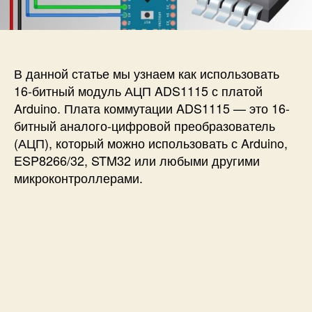
п
и
и
и
с
П
с
и
о
и
д
к
В данной статье мы узнаем как использовать
л
16-битный модуль АЦП ADS1115 с платой
ю
Arduino. Плата коммутации ADS1115 — это 16-
ч
битный аналого-цифровой преобразователь
е
(АЦП), который можно использовать с Arduino,
н
ESP8266/32, STM32 или любыми другими
и
е
микроконтроллерами.
1
6
-
б
и
т
н
о