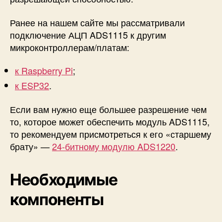
d
u
Ранее на нашем сайте мы рассматривали
i
подключение АЦП ADS1115 к другим
n
микроконтроллерам/платам:
o
к Raspberry Pi
;
к ESP32
.
Если вам нужно еще большее разрешение чем
то, которое может обеспечить модуль ADS1115,
то рекомендуем присмотреться к его «старшему
брату» —
24-битному модулю ADS1220
.
Необходимые
компоненты