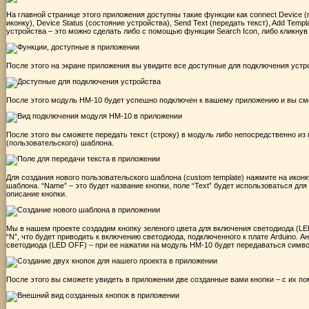
На главной странице этого приложения доступны такие функции как connect Device (по
иконку), Device Status (состояние устройства), Send Text (передать текст), Add Tem
устройства – это можно сделать либо с помощью функции Search Icon, либо кликнув
После этого на экране приложения вы увидите все доступные для подключения устр
После этого модуль HM-10 будет успешно подключен к вашему приложению и вы смо
После этого вы сможете передать текст (строку) в модуль либо непосредственно из
(пользовательского) шаблона.
Для создания нового пользовательского шаблона (custom template) нажмите на икон
шаблона. “Name” – это будет название кнопки, поле “Text” будет использоваться для 
описание кнопки.
Мы в нашем проекте создадим кнопку зеленого цвета для включения светодиода (LE
“N”, что будет приводить к включению светодиода, подключенного к плате Arduino.
светодиода (LED OFF) – при ее нажатии на модуль HM-10 будет передаваться симво
После этого вы сможете увидеть в приложении две созданные вами кнопки – с их п