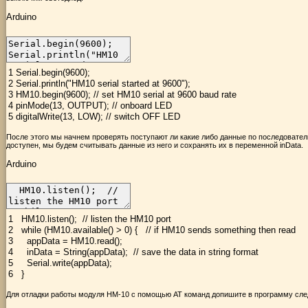
Arduino
1
Serial
.
begin
(
9600
)
;
2
Serial
.
println
(
"HM10 serial started at 9600"
)
;
3
HM10
.
begin
(
9600
)
;
// set HM10 serial at 9600 baud rate
4
pinMode
(
13
,
OUTPUT
)
;
// onboard LED
5
digitalWrite
(
13
,
LOW
)
;
// switch OFF LED
После этого мы начнем проверять поступают ли какие либо данные по последователь
доступен, мы будем считывать данные из него и сохранять их в переменной inData.
Arduino
1
HM10
.
listen
(
)
;
// listen the HM10 port
2
while
(
HM10
.
available
(
)
>
0
)
{
// if HM10 sends something then read
3
appData
=
HM10
.
read
(
)
;
4
inData
=
String
(
appData
)
;
// save the data in string format
5
Serial
.
write
(
appData
)
;
6
}
Для отладки работы модуля HM-10 с помощью AT команд допишите в программу след