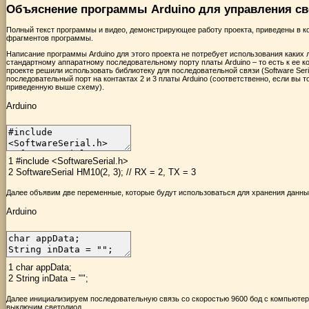
Объяснение программы Arduino для управления св
Полный текст программы и видео, демонстрирующее работу проекта, приведены в к
фрагментов программы.
Написание программы Arduino для этого проекта не потребует использования каких
стандартному аппаратному последовательному порту платы Arduino – то есть к ее к
проекте решили использовать библиотеку для последовательной связи (Software Ser
последовательный порт на контактах 2 и 3 платы Arduino (соответственно, если вы 
приведенную выше схему).
Arduino
1
#include <SoftwareSerial.h>
2
SoftwareSerial
HM10
(
2
,
3
)
;
// RX = 2, TX = 3
Далее объявим две переменные, которые будут использоваться для хранения данн
Arduino
1
char
appData
;
2
String
inData
=
""
;
Далее инициализируем последовательную связь со скоростью 9600 бод с компьюте
выключим светодиод.