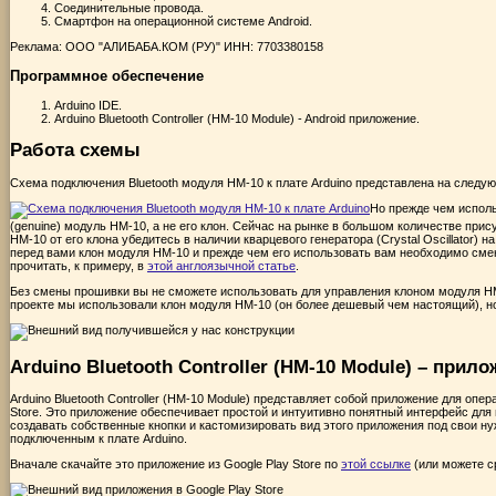
Соединительные провода.
Смартфон на операционной системе Android.
Реклама: ООО "АЛИБАБА.КОМ (РУ)" ИНН: 7703380158
Программное обеспечение
Arduino IDE.
Arduino Bluetooth Controller (HM-10 Module) - Android приложение.
Работа схемы
Схема подключения Bluetooth модуля HM-10 к плате Arduino представлена на следую
Но прежде чем исполь
(genuine) модуль HM-10, а не его клон. Сейчас на рынке в большом количестве пр
HM-10 от его клона убедитесь в наличии кварцевого генератора (Crystal Oscillator) на
перед вами клон модуля HM-10 и прежде чем его использовать вам необходимо смен
прочитать, к примеру, в
этой англоязычной статье
.
Без смены прошивки вы не сможете использовать для управления клоном модуля HM
проекте мы использовали клон модуля HM-10 (он более дешевый чем настоящий), но
Arduino Bluetooth Controller (HM-10 Module) – прило
Arduino Bluetooth Controller (HM-10 Module) представляет собой приложение для опе
Store. Это приложение обеспечивает простой и интуитивно понятный интерфейс для
создавать собственные кнопки и кастомизировать вид этого приложения под свои ну
подключенным к плате Arduino.
Вначале скачайте это приложение из Google Play Store по
этой ссылке
(или можете с