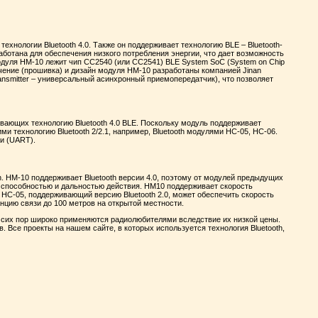
технологии Bluetooth 4.0. Также он поддерживает технологию BLE – Bluetooth-
аботана для обеспечения низкого потребления энергии, что дает возможность
модуля HM-10 лежит чип CC2540 (или CC2541) BLE System SoC (System on Chip
ечение (прошивка) и дизайн модуля HM-10 разработаны компанией Jinan
ransmitter – универсальный асинхронный приемопередатчик), что позволяет
ающих технологию Bluetooth 4.0 BLE. Поскольку модуль поддерживает
ми технологию Bluetooth 2/2.1, например, Bluetooth модулями HC-05, HC-06.
и (UART).
h. HM-10 поддерживает Bluetooth версии 4.0, поэтому от модулей предыдущих
й способностью и дальностью действия. HM10 поддерживает скорость
ь HC-05, поддерживающий версию Bluetooth 2.0, может обеспечить скорость
нцию связи до 100 метров на открытой местности.
о сих пор широко применяются радиолюбителями вследствие их низкой цены.
. Все проекты на нашем сайте, в которых используется технология Bluetooth,