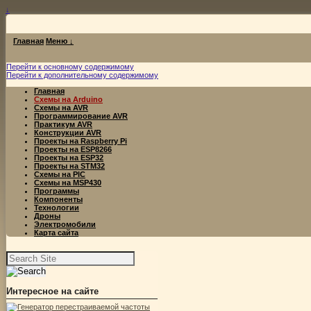
↓
Главная
Меню ↓
Перейти к основному содержимому
Перейти к дополнительному содержимому
Главная
Схемы на Arduino
Схемы на AVR
Программирование AVR
Практикум AVR
Конструкции AVR
Проекты на Raspberry Pi
Проекты на ESP8266
Проекты на ESP32
Проекты на STM32
Схемы на PIC
Схемы на MSP430
Программы
Компоненты
Технологии
Дроны
Электромобили
Карта сайта
Найти:
Интересное на сайте