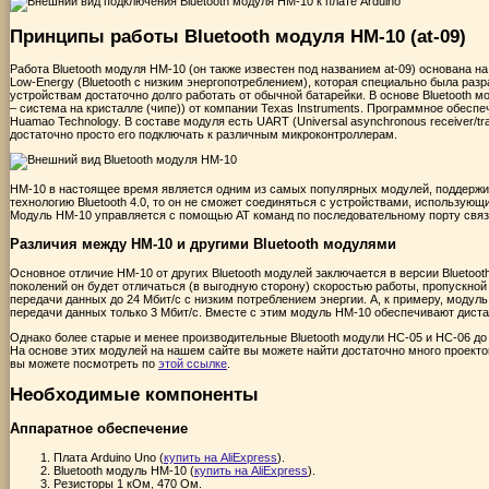
Принципы работы Bluetooth модуля HM-10 (at-09)
Работа Bluetooth модуля HM-10 (он также известен под названием at-09) основана на 
Low-Energy (Bluetooth с низким энергопотреблением), которая специально была разр
устройствам достаточно долго работать от обычной батарейки. В основе Bluetooth 
– система на кристалле (чипе)) от компании Texas Instruments. Программное обесп
Huamao Technology. В составе модуля есть UART (Universal asynchronous receiver/t
достаточно просто его подключать к различным микроконтроллерам.
HM-10 в настоящее время является одним из самых популярных модулей, поддержив
технологию Bluetooth 4.0, то он не сможет соединяться с устройствами, использующи
Модуль HM-10 управляется с помощью AT команд по последовательному порту связ
Различия между HM-10 и другими Bluetooth модулями
Основное отличие HM-10 от других Bluetooth модулей заключается в версии Bluetoot
поколений он будет отличаться (в выгодную сторону) скоростью работы, пропускно
передачи данных до 24 Мбит/с с низким потреблением энергии. А, к примеру, модул
передачи данных только 3 Мбит/с. Вместе с этим модуль HM-10 обеспечивают диста
Однако более старые и менее производительные Bluetooth модули HC-05 и HC-06 д
На основе этих модулей на нашем сайте вы можете найти достаточно много проектов
вы можете посмотреть по
этой ссылке
.
Необходимые компоненты
Аппаратное обеспечение
Плата Arduino Uno (
купить на AliExpress
).
Bluetooth модуль HM-10 (
купить на AliExpress
).
Резисторы 1 кОм, 470 Ом.