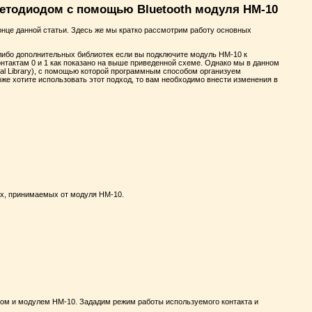
етодиодом с помощью Bluetooth модуля HM-10
онце данной статьи. Здесь же мы кратко рассмотрим работу основных
 либо дополнительных библиотек если вы подключите модуль HM-10 к
онтактам 0 и 1 как показано на выше приведенной схеме. Однако мы в данном
ial Library), с помощью которой программным способом организуем
тоже хотите использовать этот подход, то вам необходимо внести изменения в
ых, принимаемых от модуля HM-10.
ром и модулем HM-10. Зададим режим работы используемого контакта и