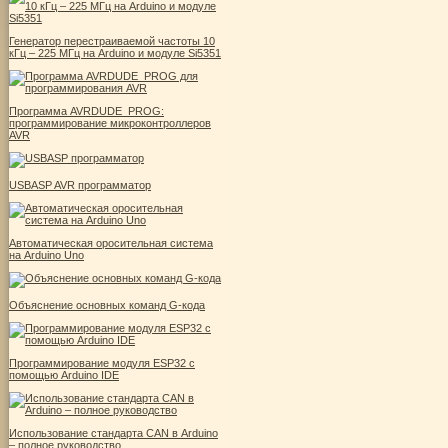
Генератор перестраиваемой частоты 10
кГц – 225 МГц на Arduino и модуле Si5351
Программа AVRDUDE_PROG:
программирование микроконтроллеров
AVR
USBASP AVR программатор
Автоматическая оросительная система
на Arduino Uno
Объяснение основных команд G-кода
Программирование модуля ESP32 с
помощью Arduino IDE
Использование стандарта CAN в Arduino
– полное руководство