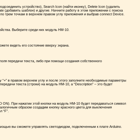
дсоединить устройство), Search Icon (найти иконку), Delete Icon (удалить
plate (добавить шаблон) и другие. Начните работу в этом приложении с поиска
 по трем точкам в верхнем правом углу приложения и выбрав connect Device.
ойства. Выберите среди них модуль HM-10.
жете видеть его состояние вверху экрана.
 поля передачи текста, либо при помощи создания собственного
ку “+” в правом верхнем углу и после этого заполните необходимые параметры
передачи текста (строки) на модуль HM-10, а “Description” – это будет
D ON). При нажатии этой кнопки на модуль HM-10 будет передаваться символ
 Аналогичным образом создадим кнопку красного цвета для выключения
л “F”.
омощью вы сможете управлять светодиодом, подключенным к плате Arduino.