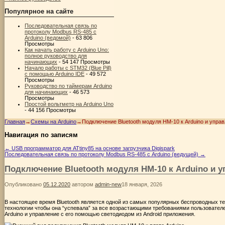
Популярное на сайте
Последовательная связь по
протоколу Modbus RS-485 с
Arduino (ведомой)
- 63 806
Просмотры
Как начать работу с Arduino Uno:
полное руководство для
начинающих
- 54 147 Просмотры
Начало работы с STM32 (Blue Pill)
с помощью Arduino IDE
- 49 572
Просмотры
Руководство по таймерам Arduino
для начинающих
- 46 573
Просмотры
Простой вольтметр на Arduino Uno
- 44 156 Просмотры
Главная
→
Схемы на Arduino
→
Подключение Bluetooth модуля HM-10 к Arduino и упра
Навигация по записям
←
USB программатор для ATtiny85 на основе загрузчика Digispark
Последовательная связь по протоколу Modbus RS-485 с Arduino (ведущей)
→
Подключение Bluetooth модуля HM-10 к Arduino и 
Опубликовано
05.12.2020
автором
admin-new
18 января, 2026
В настоящее время Bluetooth является одной из самых популярных беспроводных те
технологии чтобы она “успевала” за все возрастающими требованиями пользователе
Arduino и управление с его помощью светодиодом из Android приложения.