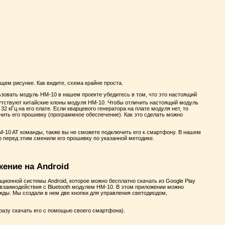
щем рисунке. Как видите, схема крайне проста.
зовать модуль HM-10 в нашем проекте убедитесь в том, что это настоящий
исутствуют китайские клоны модуля HM-10. Чтобы отличить настоящий модуль
 32 кГц на его плате. Если кварцевого генератора на плате модуля нет, то
ить его прошивку (программное обеспечение). Как это сделать можно
-10 AT команды, также вы не сможете подключить его к смартфону. В нашем
 перед этим сменили его прошивку по указанной методике.
жение на Android
рационной системы Android, которое можно бесплатно скачать из Google Play
 взаимодействия с Bluetooth модулем HM-10. В этом приложении можно
жды. Мы создали в нем две кнопки для управления светодиодом,
разу скачать его с помощью своего смартфона).