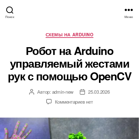
Поиск
Меню
Р
СХЕМЫ НА ARDUINO
у
Робот на Arduino
б
р
управляемый жестами
и
к
рук с помощью OpenCV
и
Автор:
admin-new
25.03.2026
А
Д
в
а
к
Комментариев
нет
т
т
з
о
а
а
р
з
п
з
а
и
а
п
с