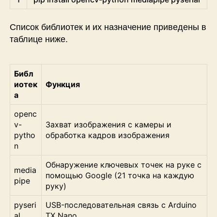
Список библиотек и их назначение приведены в
таблице ниже.
Библ
иотек
Функция
а
openc
v-
Захват изображения с камеры и
pytho
обработка кадров изображения
n
Обнаружение ключевых точек на руке с
media
помощью Google (21 точка на каждую
pipe
руку)
pyseri
USB-последовательная связь с Arduino
al
TX Nano