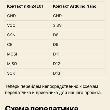
Контакт
nRF24L01
Контакт Arduino Nano
GND
GND
VCC
3.3V
CSN
D8
CE
D9
MOSI
D11
MISO
D12
SCK
D13
Теперь перейдем непосредственно к схемам
передатчика и приемника для нашего проекта.
Схема передатчика