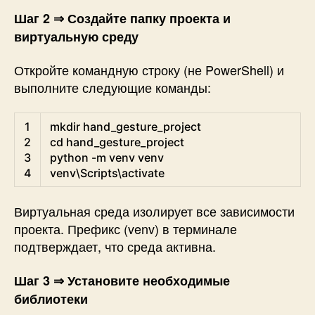
Шаг 2 ⇒ Создайте папку проекта и
виртуальную среду
Откройте командную строку (не PowerShell) и
выполните следующие команды:
Shell
1
mkdir
hand_gesture_project
2
cd
hand_gesture_project
3
python
-
m
venv 
venv
4
venv
\
Scripts
\
activate
Виртуальная среда изолирует все зависимости
проекта. Префикс (venv) в терминале
подтверждает, что среда активна.
Шаг 3 ⇒ Установите необходимые
библиотеки