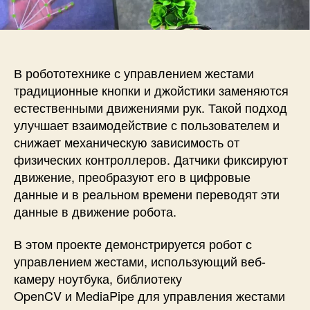
п
и
и
и
с
Р
с
и
о
и
б
о
В робототехнике с управлением жестами
т
традиционные кнопки и джойстики заменяются
н
естественными движениями рук. Такой подход
а
улучшает взаимодействие с пользователем и
A
снижает механическую зависимость от
r
физических контроллеров. Датчики фиксируют
d
u
движение, преобразуют его в цифровые
i
данные и в реальном времени переводят эти
n
данные в движение робота.
o
у
В этом проекте демонстрируется
р
обот с
п
управлением жестами,
использующий веб-
р
камеру ноутбука, библиотеку
а
OpenCV
и
MediaPipe
для управления жестами
в