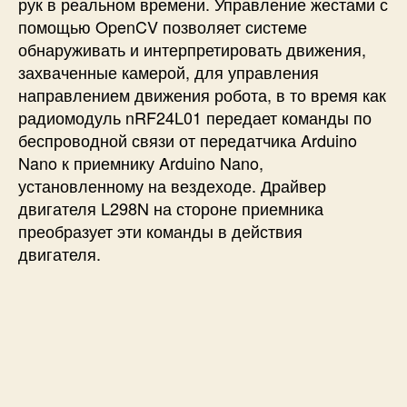
рук в реальном времени. Управление жестами с
л
я
помощью OpenCV позволяет системе
е
обнаруживать и интерпретировать движения,
м
захваченные камерой, для управления
ы
направлением движения робота, в то время как
й
радиомодуль nRF24L01 передает команды по
ж
беспроводной связи от передатчика Arduino
е
Nano к приемнику Arduino Nano,
с
т
установленному на вездеходе. Драйвер
а
двигателя
L298N
на стороне приемника
м
преобразует эти команды в действия
и
двигателя.
р
у
к
с
п
о
м
о