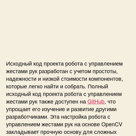
щ
ь
ю
O
p
e
n
C
V
Исходный код проекта робота с управлением
жестами рук разработан с учетом простоты,
надежности и низкой стоимости компонентов,
которые легко найти и собрать. Полный
исходный код проекта робота с управлением
жестами рук также доступен на
GitHub
, что
упрощает его изучение и развитие другими
разработчиками. Эта настройка робота с
управлением жестами рук на основе OpenCV
закладывает прочную основу для сложных