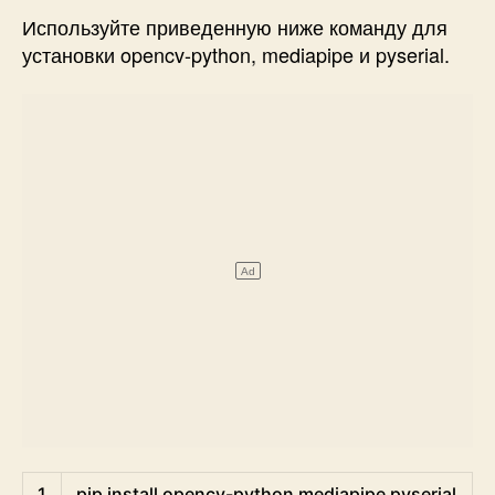
Используйте приведенную ниже команду для
установки opencv-python, mediapipe и pyserial.
Shell
1
pip 
install 
opencv
-
python 
mediapipe 
pyserial