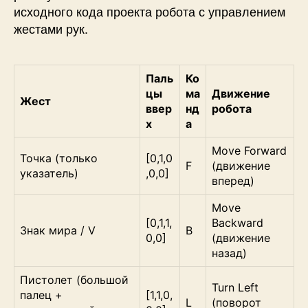
исходного кода проекта робота с управлением
жестами рук.
Паль
Ко
цы
ма
Движение
Жест
ввер
нд
робота
х
а
Move Forward
Точка (только
[0,1,0
F
(движение
указатель)
,0,0]
вперед)
Move
[0,1,1,
Backward
Знак мира / V
B
0,0]
(движение
назад)
Пистолет (большой
Turn Left
палец +
[1,1,0,
L
(поворот