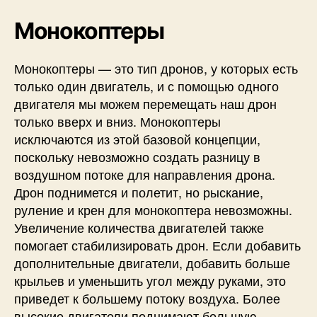
т
Монокоптеры
о
к
о
Монокоптеры — это тип дронов, у которых есть
п
только один двигатель, и с помощью одного
т
двигателя мы можем перемещать наш дрон
е
только вверх и вниз. Монокоптеры
р
а
исключаются из этой базовой концепции,
поскольку невозможно создать разницу в
воздушном потоке для направления дрона.
Дрон поднимется и полетит, но рыскание,
руление и крен для монокоптера невозможны.
Увеличение количества двигателей также
помогает стабилизировать дрон. Если добавить
дополнительные двигатели, добавить больше
крыльев и уменьшить угол между руками, это
приведет к большему потоку воздуха. Более
высокие двигатели поднимают большую