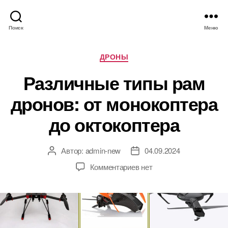
Поиск
Меню
Р
ДРОНЫ
у
Различные типы рам
б
р
дронов: от монокоптера
и
к
до октокоптера
и
Автор:
admin-new
04.09.2024
А
Д
в
а
к
Комментариев
нет
т
т
з
о
а
а
р
з
п
з
а
и
а
п
с