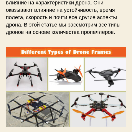
н
влияние на характеристики дрона. Они
о
оказывают влияние на устойчивость, время
в
полета, скорость и почти все другие аспекты
:
дрона. В этой статье мы рассмотрим все типы
о
дронов на основе количества пропеллеров.
т
м
о
н
о
к
о
п
т
е
р
а
д
о
о
к