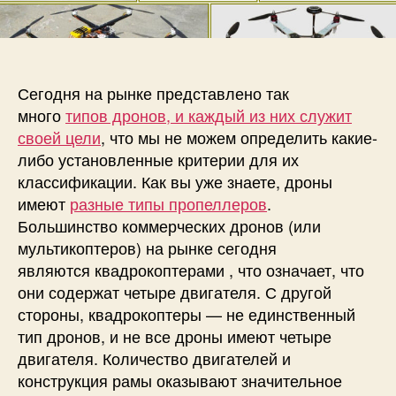
п
и
и
и
с
Р
с
и
а
и
з
л
Сегодня на рынке представлено так
и
много
типов дронов, и каждый из них служит
ч
своей цели
, что мы не можем определить какие-
н
либо установленные критерии для их
ы
классификации. Как вы уже знаете, дроны
е
имеют
разные типы пропеллеров
.
т
и
Большинство коммерческих дронов (или
п
мультикоптеров) на рынке сегодня
ы
являются квадрокоптерами , что означает, что
р
они содержат четыре двигателя. С другой
а
стороны, квадрокоптеры — не единственный
м
тип дронов, и не все дроны имеют четыре
д
двигателя. Количество двигателей и
р
конструкция рамы оказывают значительное
о