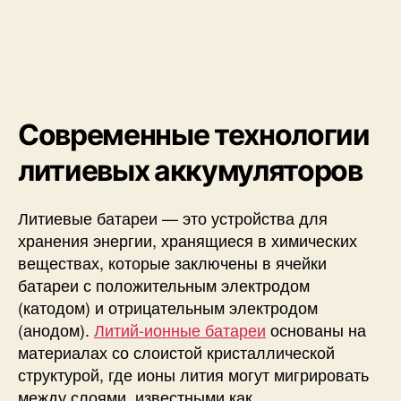
а
в
л
е
н
и
Современные технологии
я
а
литиевых аккумуляторов
к
к
у
Литиевые батареи — это устройства для
м
хранения энергии, хранящиеся в химических
у
веществах, которые заключены в ячейки
л
батареи с положительным электродом
я
т
(катодом) и отрицательным электродом
о
(анодом).
Литий-ионные батареи
основаны на
р
материалах со слоистой кристаллической
а
структурой, где ионы лития могут мигрировать
м
между слоями, известными как