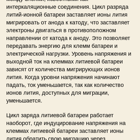
и
интеркаляционные соединения. Цикл разряда
(
литий-ионной батареи заставляет ионы лития
B
мигрировать от анода к катоду, что заставляет
M
S
электроны двигаться в противоположном
)
направлении от катода к аноду. Это позволяет
в
передавать энергию для клемм батареи и
э
электрической нагрузки. Уровень напряжения и
л
выходной ток на клеммах литиевой батареи
е
зависят от количества мигрирующих ионов
к
лития. Когда уровни напряжения начинают
т
р
падать, ток уменьшается, так как количество
о
ионов лития, доступных для миграции,
м
уменьшается.
о
б
Цикл заряда литиевой батареи работает
и
наоборот, где индуцирование напряжения на
л
клеммах литиевой батареи заставляет ионы
я
лития обратить свою миграцию через
х