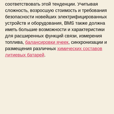
соответствовать этой тенденции. Учитывая
ы
сложность, возросшую стоимость и требования
у
безопасности новейших электрифицированных
л
у
устройств и оборудования, BMS также должна
ч
иметь большие возможности и характеристики
ш
для расширенных функций связи, измерения
е
топлива,
балансировки ячеек
, синхронизации и
н
размещения различных
химических составов
и
литиевых батарей
.
я
с
и
с
т
е
м
ы
у
п
р