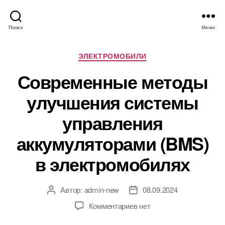
Поиск
Меню
Р
ЭЛЕКТРОМОБИЛИ
у
Современные методы
б
р
улучшения системы
и
к
управления
и
аккумуляторами (BMS)
в электромобилях
Автор:
admin-new
08.09.2024
А
Д
в
а
к
Комментариев
нет
т
т
з
о
а