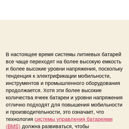
а
р
з
п
з
а
и
а
п
с
п
и
и
и
с
С
с
и
о
и
в
р
В настоящее время системы литиевых батарей
е
все чаще переходят на более высокую емкость
м
и более высокие уровни напряжения, поскольку
е
тенденция к электрификации мобильности,
н
инструментов и промышленного оборудования
н
продолжается. Хотя эти более высокие
ы
е
количества ячеек батареи и уровни напряжения
м
отлично подходят для повышения мобильности
е
и производительности, это означает, что
т
технология
системы управления батареями
о
(BMS)
должна развиваться, чтобы
д