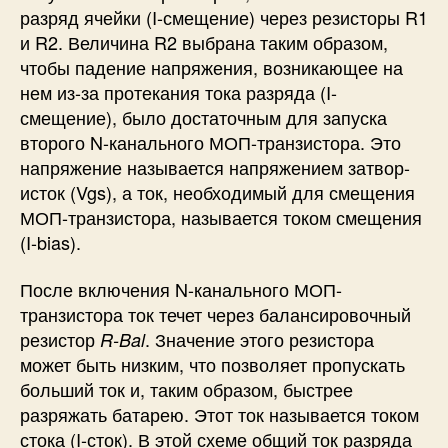
разряд ячейки (I-смещение) через резисторы R1
и R2. Величина R2 выбрана таким образом,
чтобы падение напряжения, возникающее на
нем из-за протекания тока разряда (I-
смещение), было достаточным для запуска
второго N-канального МОП-транзистора. Это
напряжение называется напряжением затвор-
исток (Vgs), а ток, необходимый для смещения
МОП-транзистора, называется током смещения
(I-bias).
После включения N-канального МОП-
транзистора ток течет через балансировочный
резистор
. Значение этого резистора
R-Bal
может быть низким, что позволяет пропускать
больший ток и, таким образом, быстрее
разряжать батарею. Этот ток называется током
стока (I-сток). В этой схеме общий ток разряда