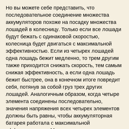
т
Но вы можете себе представить, что
о
последовательное соединение множества
р
аккумуляторов похоже на посадку множества
о
лошадей в колесницу. Только если все лошади
в
будут бежать с одинаковой скоростью,
и
к
колесница будет двигаться с максимальной
а
эффективностью. Если из четырех лошадей
к
одна лошадь бежит медленно, то трем другим
и
также приходится снижать скорость, тем самым
х
снижая эффективность, а если одна лошадь
и
бежит быстрее, она в конечном итоге повредит
с
себя, потянув за собой груз трех других
п
о
лошадей. Аналогичным образом, когда четыре
л
элемента соединены последовательно,
ь
значения напряжения всех четырех элементов
з
должны быть равны, чтобы аккумуляторная
о
батарея работала с максимальной
в