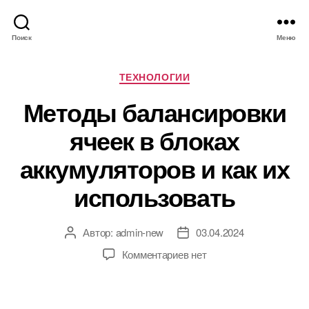
Поиск
Меню
Р
ТЕХНОЛОГИИ
у
Методы балансировки
б
р
ячеек в блоках
и
к
аккумуляторов и как их
и
использовать
Автор:
admin-new
03.04.2024
А
Д
в
а
к
Комментариев
нет
т
т
з
о
а
а
р
з
п
з
а