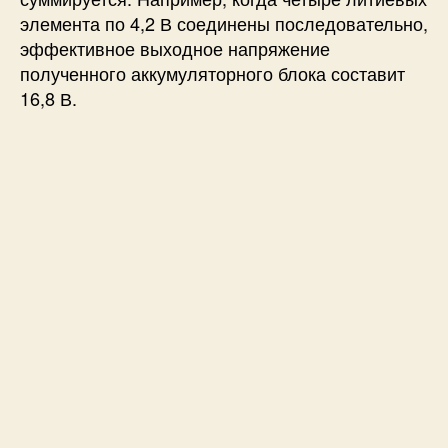
элемента по 4,2 В соединены последовательно,
я
ч
эффективное выходное напряжение
е
полученного аккумуляторного блока составит
е
16,8 В.
к
в
б
л
о
к
а
х
а
к
к
у
м
у
л
я