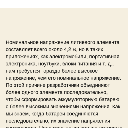
и
а
п
с
п
и
и
и
с
М
с
и
е
и
т
о
Номинальное напряжение литиевого элемента
д
составляет всего около 4,2 В, но в таких
ы
приложениях, как электромобили, портативная
б
электроника, ноутбуки, блоки питания и т. д.,
а
нам требуется гораздо более высокое
л
напряжение, чем его номинальное напряжение.
а
н
По этой причине разработчики объединяют
с
более одного элемента последовательно,
и
чтобы сформировать аккумуляторную батарею
р
с более высокими значениями напряжения. Как
о
мы знаем, когда батареи соединяются
в
последовательно, их значение напряжения
к
суммируется. Например, когда четыре литиевых
и