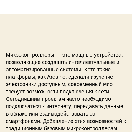
и
а
п
с
п
и
и
и
с
А
с
и
р
и
х
и
т
Микроконтроллеры — это мощные устройства,
е
к
позволяющие создавать интеллектуальные и
т
автоматизированные системы. Хотя такие
у
платформы, как Arduino, сделали изучение
р
электроники доступным, современный мир
а
требует возможности подключения к сети.
и
Сегодняшним проектам часто необходимо
о
подключаться к интернету, передавать данные
с
н
в облако или взаимодействовать со
о
смартфонами. Добавление этих возможностей к
в
традиционным базовым микроконтроллерам
ы