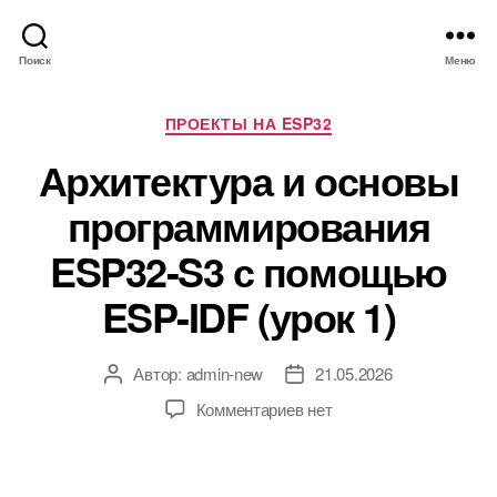
Поиск
Меню
Р
ПРОЕКТЫ НА ESP32
у
Архитектура и основы
б
р
программирования
и
к
ESP32-S3 с помощью
и
ESP-IDF (урок 1)
Автор:
admin-new
21.05.2026
А
Д
в
а
к
Комментариев
нет
т
т
з
о
а
а
р
з
п
з
а