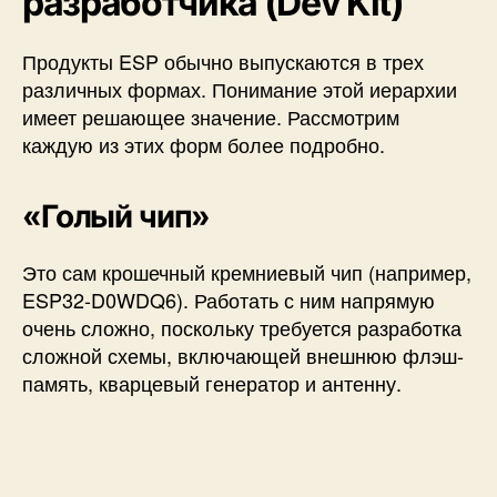
разработчика (
Dev Kit)
у
р
о
Продукты ESP обычно выпускаются в трех
к
различных формах. Понимание этой иерархии
1
имеет решающее значение. Рассмотрим
)
каждую из этих форм более подробно.
«Голый чип»
Это сам крошечный кремниевый чип (например,
ESP32-D0WDQ6). Работать с ним напрямую
очень сложно, поскольку требуется разработка
сложной схемы, включающей внешнюю флэш-
память, кварцевый генератор и антенну.