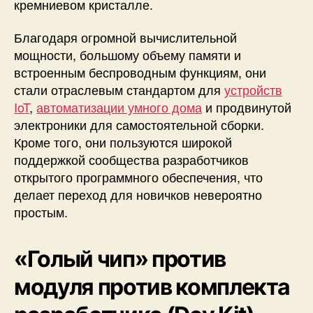
кремниевом кристалле.
2
-
Благодаря огромной вычислительной
S
мощности, большому объему памяти и
3
встроенным беспроводным функциям, они
с
п
стали отраслевым стандартом для
устройств
о
IoT
,
автоматизации умного дома
и продвинутой
м
электроники для самостоятельной сборки.
о
Кроме того, они пользуются широкой
щ
поддержкой сообщества разработчиков
ь
открытого программного обеспечения, что
ю
делает переход для новичков невероятно
E
S
простым.
P
-
«Голый чип» против
I
D
модуля против комплекта
F
(