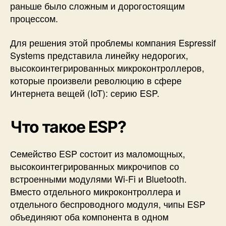
раньше было сложным и дорогостоящим
п
процессом.
р
о
Для решения этой проблемы компания Espressif
г
Systems представила линейку недорогих,
р
а
высокоинтегрированных микроконтроллеров,
м
которые произвели революцию в сфере
м
Интернета вещей (IoT): серию ESP.
и
р
о
Что такое ESP?
в
а
Семейство ESP состоит из маломощных,
н
высокоинтегрированных микрочипов со
и
я
встроенными модулями Wi-Fi и Bluetooth.
E
Вместо отдельного микроконтроллера и
S
отдельного беспроводного модуля, чипы ESP
P
объединяют оба компонента в одном
3