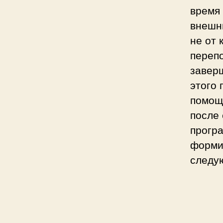
время 
внешн
не от 
переп
завер
этого
помощ
после
прогр
форми
следу