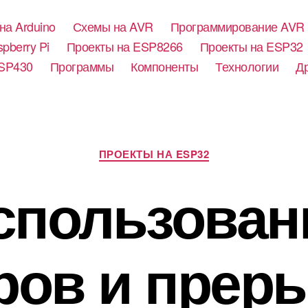
на Arduino
Схемы на AVR
Программирование AVR
pberry Pi
Проекты на ESP8266
Проекты на ESP32
SP430
Программы
Компоненты
Технологии
Д
Р
ПРОЕКТЫ НА ESP32
у
б
спользован
р
и
к
и
ров и прер