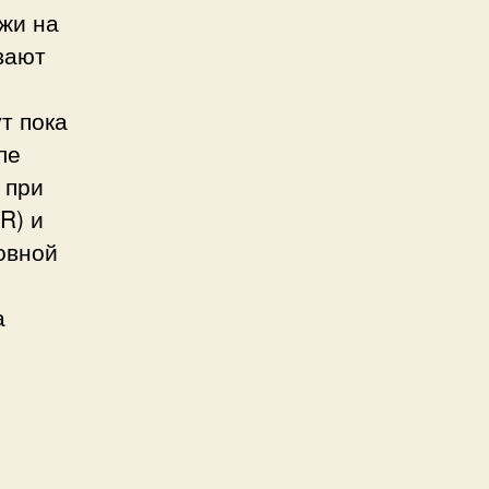
жи на
вают
т пока
ле
 при
R) и
овной
а