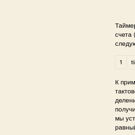
Тайме
счета 
следу
1
t
К при
такто
делени
получи
мы ус
равный