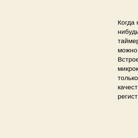
Когда 
нибуд
тайме
можно
Встро
микро
только
качест
регис