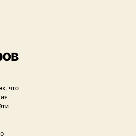
ров
к, что
ния
Эти
то