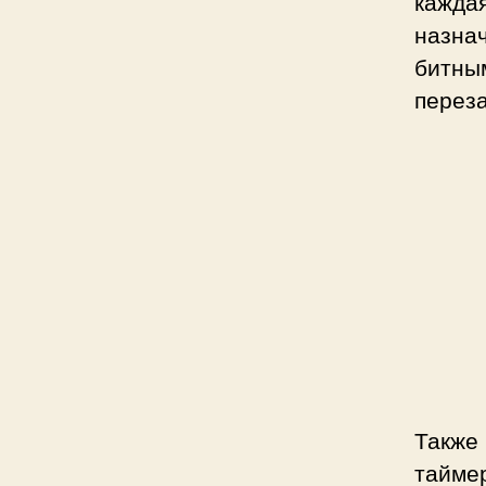
кажда
назна
битны
переза
Также
таймер