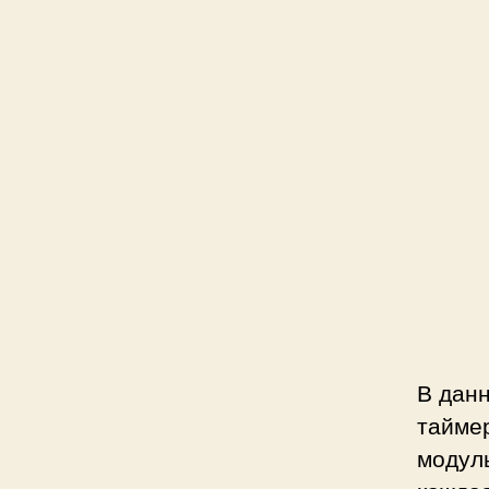
В дан
тайме
модул