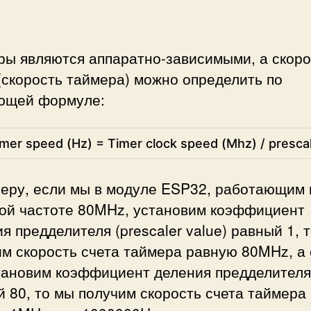
ры являются аппаратно-зависимыми, а скоро
(скорость таймера) можно определить по
ющей формуле:
imer 
speed
(
Hz
)
=
Timer 
clock 
speed
(
Mhz
)
/
presca
меру, если мы в модуле ESP32, работающим 
вой частоте 80MHz, установим коэффициент
я предделителя (prescaler value) равный 1, 
м скорость счета таймера равную 80MHz, а
тановим коэффициент деления предделителя
 80, то мы получим скорость счета таймера