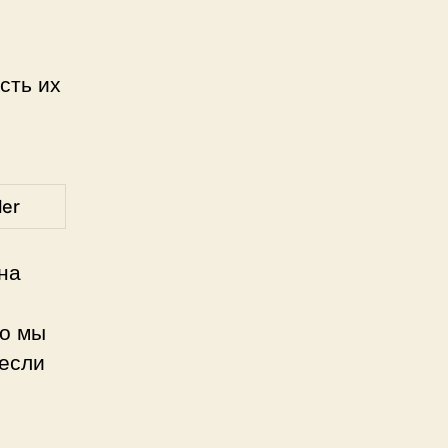
сть их
ler
на
то мы
 если