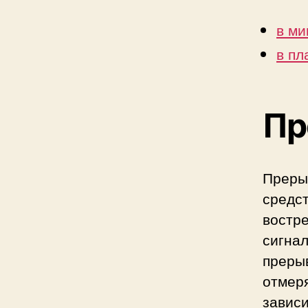
в ми
в пл
Пр
Преры
средс
востре
сигна
преры
отмер
зависи