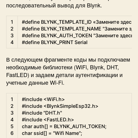
последовательный вывод для Blynk.
Arduino
1
#define BLYNK_TEMPLATE_ID «Замените здесь
2
#define BLYNK_TEMPLATE_NAME "Замените зд
3
#define BLYNK_AUTH_TOKEN "Замените здесь
4
#define BLYNK_PRINT Serial
В следующем фрагменте коды мы подключаем
необходимые библиотеки (WiFi, Blynk, DHT,
FastLED) и задаем детали аутентификации и
учетные данные Wi-Fi.
Arduino
1
#include <WiFi.h>
2
#include <BlynkSimpleEsp32.h>
3
#include "DHT.h"
4
#include <FastLED.h>
5
char
auth
[
]
=
BLYNK_AUTH_TOKEN
;
6
char
ssid
[
]
=
"Wifi Name"
;