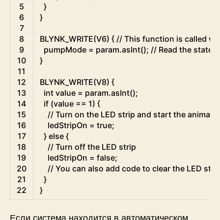
5
}
6
}
7
8
BLYNK_WRITE
(
V6
)
{
// This function is called 
9
pumpMode
=
param
.
asInt
(
)
;
// Read the state 
10
}
11
12
BLYNK_WRITE
(
V8
)
{
13
int
value
=
param
.
asInt
(
)
;
14
if
(
value
==
1
)
{
15
// Turn on the LED strip and start the animati
16
ledStripOn
=
true
;
17
}
else
{
18
// Turn off the LED strip
19
ledStripOn
=
false
;
20
// You can also add code to clear the LED stri
21
}
22
}
Если система находится в автоматическом