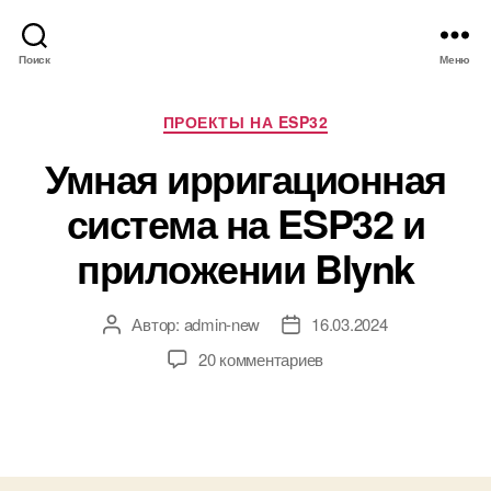
Поиск
Меню
Р
ПРОЕКТЫ НА ESP32
у
Умная ирригационная
б
р
система на ESP32 и
и
к
приложении Blynk
и
Автор:
admin-new
16.03.2024
А
Д
в
а
к
20 комментариев
т
т
з
о
а
а
р
з
п
з
а
и
а
п
с