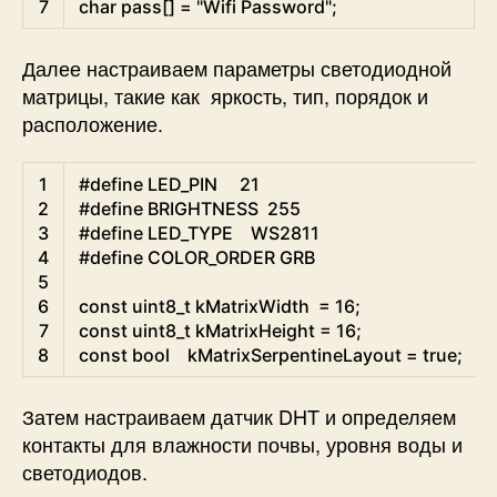
7
char
pass
[
]
=
"Wifi Password"
;
Далее настраиваем параметры светодиодной
матрицы, такие как яркость, тип, порядок и
расположение.
Arduino
1
#define LED_PIN     21
2
#define BRIGHTNESS  255
3
#define LED_TYPE    WS2811
4
#define COLOR_ORDER GRB
5
6
const
uint8
_
t
kMatrixWidth
=
16
;
7
const
uint8
_
t
kMatrixHeight
=
16
;
8
const
bool
kMatrixSerpentineLayout
=
true
;
Затем настраиваем датчик DHT и определяем
контакты для влажности почвы, уровня воды и
светодиодов.