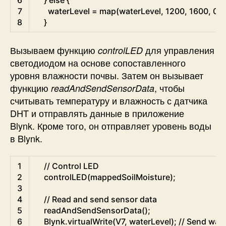
6
}
else
{
7
waterLevel
=
map
(
waterLevel
,
1200
,
1600
,
0
,
8
}
Вызываем функцию
для управления
controlLED
светодиодом на основе сопоставленного
уровня влажности почвы. Затем он вызывает
функцию
, чтобы
readAndSendSensorData
считывать температуру и влажность с датчика
DHT и отправлять данные в приложение
Blynk. Кроме того, он отправляет уровень воды
в Blynk.
Arduino
1
// Control LED
2
controlLED
(
mappedSoilMoisture
)
;
3
4
// Read and send sensor data
5
readAndSendSensorData
(
)
;
6
Blynk
.
virtualWrite
(
V7
,
waterLevel
)
;
// Send wate