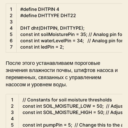
Arduino
1
#define DHTPIN 4
2
#define DHTTYPE DHT22
3
4
DHT
dht
(
DHTPIN
,
DHTTYPE
)
;
5
const
int
soilMoisturePin
=
35
;
// Analog pin for 
6
const
int
waterLevelPin
=
34
;
// Analog pin for t
7
const
int
ledPin
=
2
;
После этого устанавливаем пороговые
значения влажности почвы, штифтов насоса и
переменных, связанных с управлением
насосом и уровнем воды.
Arduino
1
// Constants for soil moisture thresholds
2
const
int
SOIL_MOISTURE_LOW
=
50
;
// Adjust
3
const
int
SOIL_MOISTURE_HIGH
=
50
;
// Adjust
4
5
const
int
pumpPin
=
5
;
// Change this to the a