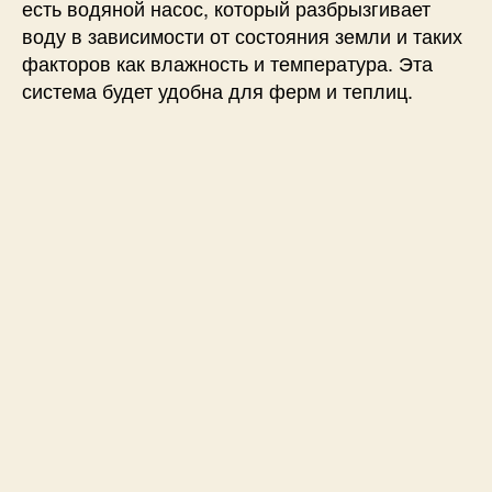
и
есть водяной насос, который разбрызгивает
с
воду в зависимости от состояния земли и таких
т
факторов как влажность и температура. Эта
е
система будет удобна для ферм и теплиц.
м
а
н
а
E
S
P
3
2
и
п
р
и
л
о
ж
е