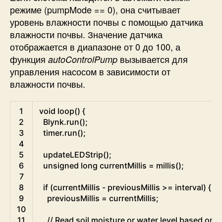
режиме (pumpMode == 0), она считывает
уровень влажности почвы с помощью датчика
влажности почвы. Значение датчика
отображается в диапазоне от 0 до 100, а
функция
вызывается для
autoControlPump
управления насосом в зависимости от
влажности почвы.
Arduino
1
void
loop
(
)
{
2
Blynk
.
run
(
)
;
3
timer
.
run
(
)
;
4
5
updateLEDStrip
(
)
;
6
unsigned
long
currentMillis
=
millis
(
)
;
7
8
if
(
currentMillis
-
previousMillis
>=
interval
)
{
9
previousMillis
=
currentMillis
;
10
11
// Read soil moisture or water level based on t