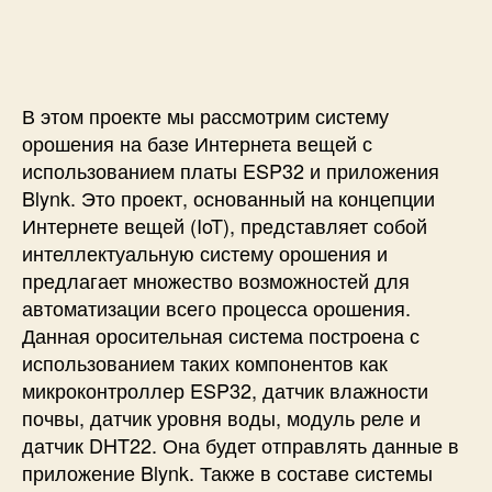
п
и
и
и
с
У
с
и
м
и
н
а
В этом проекте мы рассмотрим систему
я
орошения на базе Интернета вещей с
и
использованием платы ESP32 и приложения
р
Blynk. Это проект, основанный на концепции
р
Интернете вещей (IoT), представляет собой
и
интеллектуальную систему орошения и
г
а
предлагает множество возможностей для
ц
автоматизации всего процесса орошения.
и
Данная оросительная система построена с
о
использованием таких компонентов как
н
микроконтроллер ESP32, датчик влажности
н
почвы, датчик уровня воды, модуль реле и
а
датчик DHT22. Она будет отправлять данные в
я
приложение Blynk. Также в составе системы
с