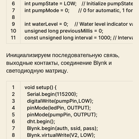
6
int
pumpState
=
LOW
;
// Initialize pumpState t
7
int
pumpMode
=
0
;
// 0 for automatic, 1 for 
8
9
int
waterLevel
=
0
;
// Water level indicator val
10
unsigned
long
previousMillis
=
0
;
11
const
unsigned
long
interval
=
1000
;
// Interval
Инициализируем последовательную связь,
выходные контакты, соединение Blynk и
светодиодную матрицу.
Arduino
1
void
setup
(
)
{
2
Serial
.
begin
(
115200
)
;
3
digitalWrite
(
pumpPin
,
LOW
)
;
4
pinMode
(
ledPin
,
OUTPUT
)
;
5
pinMode
(
pumpPin
,
OUTPUT
)
;
6
dht
.
begin
(
)
;
7
Blynk
.
begin
(
auth
,
ssid
,
pass
)
;
8
Blynk
.
virtualWrite
(
V2
,
LOW
)
;