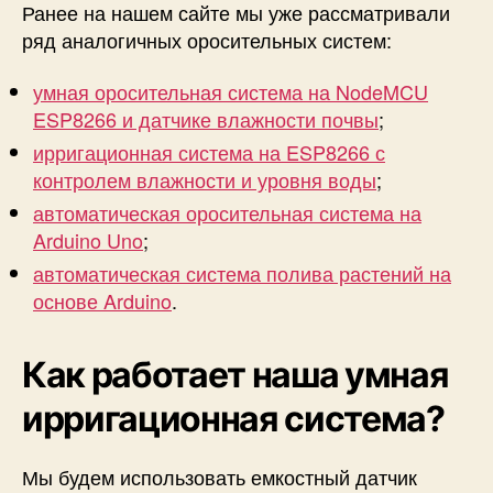
Ранее на нашем сайте мы уже рассматривали
н
ряд аналогичных оросительных систем:
и
и
умная оросительная система на NodeMCU
B
l
ESP8266 и датчике влажности почвы
;
y
ирригационная система на ESP8266 с
n
контролем влажности и уровня воды
;
k
автоматическая оросительная система на
Arduino Uno
;
автоматическая система полива растений на
основе Arduino
.
Как работает наша умная
ирригационная система?
Мы будем использовать емкостный датчик