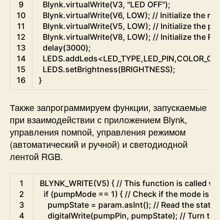
9
Blynk
.
virtualWrite
(
V3
,
"LED OFF"
)
;
10
Blynk
.
virtualWrite
(
V6
,
LOW
)
;
// Initialize the 
11
Blynk
.
virtualWrite
(
V5
,
LOW
)
;
// Initialize the 
12
Blynk
.
virtualWrite
(
V8
,
LOW
)
;
// Initialize the 
13
delay
(
3000
)
;
14
LEDS
.
addLeds
<
LED_TYPE
,
LED_PIN
,
COLOR_OR
15
LEDS
.
setBrightness
(
BRIGHTNESS
)
;
16
}
Также запрограммируем функции, запускаемые
при взаимодействии с приложением Blynk,
управления помпой, управления режимом
(автоматический и ручной) и светодиодной
лентой RGB.
Arduino
1
BLYNK_WRITE
(
V5
)
{
// This function is called
2
if
(
pumpMode
==
1
)
{
// Check if the mode is m
3
pumpState
=
param
.
asInt
(
)
;
// Read the state 
4
digitalWrite
(
pumpPin
,
pumpState
)
;
// Turn th