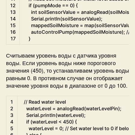
12
if
(
pumpMode
==
0
)
{
13
int
soilSensorValue
=
analogRead
(
soilMoistu
14
Serial
.
println
(
soilSensorValue
)
;
15
mappedSoilMoisture
=
map
(
soilSensorValue
,
16
autoControlPump
(
mappedSoilMoisture
)
;
// 
17
}
Считываем уровень воды с датчика уровня
воды. Если уровень воды ниже порогового
значения (450), то устанавливаем уровень воды
равным 0. В противном случае он отображает
значение уровня воды в диапазоне от 0 до 100.
Arduino
1
// Read water level
2
waterLevel
=
analogRead
(
waterLevelPin
)
;
3
Serial
.
println
(
waterLevel
)
;
4
if
(
waterLevel
<
450
)
{
5
waterLevel
=
0
;
// Set water level to 0 if below